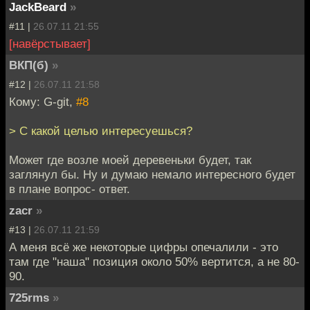
JackBeard
»
#11 |
26.07.11 21:55
[навёрстывает]
ВКП(б)
»
#12 |
26.07.11 21:58
Кому: G-git,
#8
> С какой целью интересуешься?
Может где возле моей деревеньки будет, так
заглянул бы. Ну и думаю немало интересного будет
в плане вопрос- ответ.
zacr
»
#13 |
26.07.11 21:59
А меня всё же некоторые цифры опечалили - это
там где "наша" позиция около 50% вертится, а не 80-
90.
725rms
»