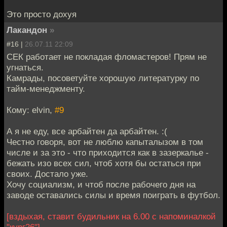
Это просто дохуя
Лакандон
»
#16 |
26.07.11 22:09
СЕК работает не покладая фломастеров! Прям не
угнаться.
Камрады, посоветуйте хорошую литературку по
тайм-менеджменту.
Кому: elvin,
#9
А я не еду, все арбайтен да арбайтен. :(
Честно говоря, вот не люблю капыталызом в том
числе и за это - что приходится как в зазеркалье -
бежать изо всех сил, чтоб хотя бы остаться при
своих. Достало уже.
Хочу социализм, и чтоб после рабочего дня на
заводе оставались силы и время поиграть в футбол.
[вздыхая, ставит будильник на 6.00 с напоминалкой
"кург26"]