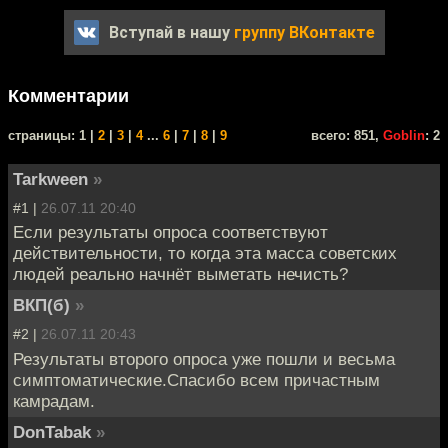
Вступай в нашу
группу ВКонтакте
Комментарии
cтраницы: 1 |
2
|
3
|
4
...
6
|
7
|
8
|
9
всего: 851,
Goblin
: 2
Tarkween
»
#1 |
26.07.11 20:40
Если результаты опроса соответствуют
действительности, то когда эта масса советских
людей реально начнёт выметать нечисть?
ВКП(б)
»
#2 |
26.07.11 20:43
Результаты второго опроса уже пошли и весьма
симптоматические.Спасибо всем причастным
камрадам.
DonTabak
»