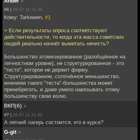
Anber
»
#6 |
26.07.11 21:35
Кому: Tarkween,
#1
> Если результаты опроса соответствуют
действительности, то когда эта масса советских
людей реально начнёт выметать нечисть?
Большинство атомизированное (разобщённое на
личностном уровне), не структурированное - это
"тесто", которое не держит форму.
Структурированное, сплочённое меньшинство,
мнением такого "теста"-большинства может
пренебрегать, и даже умело навязывать этому
большинству свою волю.
ВКП(б)
»
#7 |
26.07.11 21:42
А летний лагерь состоится, кто в курсе?
G-git
»