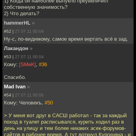
1) Когда он наиболее выпукло преувеличил
собственную значимость?
2) Что делать?
hammerHL
»
#52 |
27.07.11 00:04
Ну-с, по-видимому, самое время вертать всё в зад.
Лакандон
»
#53 |
27.07.11 00:04
Кому:
[SMeK]
,
#36
Спасибо.
Mad Ivan
»
#54 |
27.07.11 00:06
Кому: Человекъ,
#50
> У меня вот друг в САСШ работал - так за каждый
поход в туалет расписывался, курить ходил раз в
день на улицу и тем более никаких асек-форумов-
сайтов в рабочее время. А тут воткнул Кургиняна - и