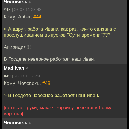
Человекъ
»
#48 |
26.07.11 23:48
Кому: Anber,
#44
> А вдруг, работа Ивана, как раз, как-то связана с
прослушиванием выпусков "Сути времени"???
Апиридил!!!
В Госдепе наверное работает наш Иван.
Mad Ivan
»
#49 |
26.07.11 23:50
Кому: Человекъ,
#48
> В Госдепе наверное работает наш Иван.
[потирает руки, макает корзину печенья в бочку
варенья]
Человекъ
»