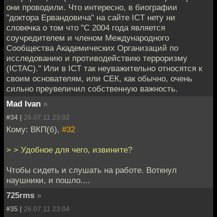
они проводили. Что интересно, в биографии
"доктора Ервандовича" на сайте ICT нету ни
словечка о том что "С 2004 года является
соучредителем и членом Международного
Сообщества Академических Организаций по
исследованию и противодействию терроризму
(ICTAC)." Или в ICT так неуважительно относятся к
своим основателям, или СЕК, как обычно, очень
сильно преувеличил собственную важность.
Mad Ivan
»
#34 |
26.07.11 23:02
Кому: ВКП(б),
#32
> > Удобное для чего, извините?
Чтобы сидеть и слушать на работе. Воткнул
наушники, и пошло....
725rms
»
#35 |
26.07.11 23:04