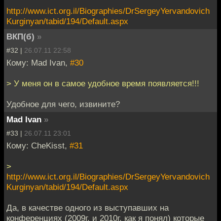
http://www.ict.org.il/Biographies/DrSergeyYervandovich
Kurginyan/tabid/194/Default.aspx
ВКП(б)
»
#32 |
26.07.11 22:58
Кому: Mad Ivan,
#30
> У меня он в самое удобное время появляется!!!
Удобное для чего, извините?
Mad Ivan
»
#33 |
26.07.11 23:01
Кому: CheKisst,
#31
>
http://www.ict.org.il/Biographies/DrSergeyYervandovich
Kurginyan/tabid/194/Default.aspx
Да, в качестве одного из выступавших на
конференциях (2009г. и 2010г. как я понял) которые