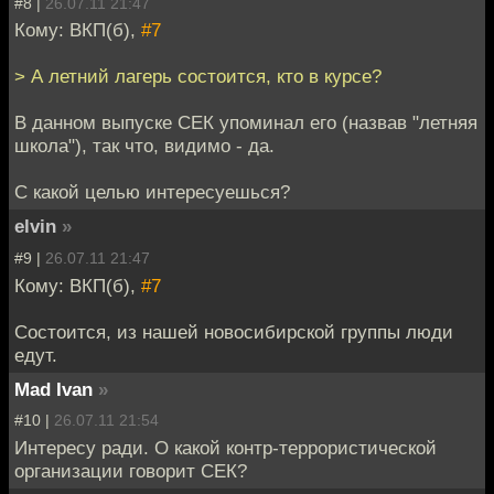
#8 |
26.07.11 21:47
Кому: ВКП(б),
#7
> А летний лагерь состоится, кто в курсе?
В данном выпуске СЕК упоминал его (назвав "летняя
школа"), так что, видимо - да.
С какой целью интересуешься?
elvin
»
#9 |
26.07.11 21:47
Кому: ВКП(б),
#7
Состоится, из нашей новосибирской группы люди
едут.
Mad Ivan
»
#10 |
26.07.11 21:54
Интересу ради. О какой контр-террористической
организации говорит СЕК?