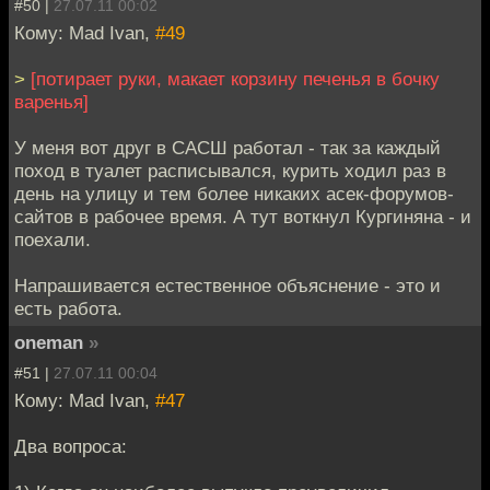
#50 |
27.07.11 00:02
Кому: Mad Ivan,
#49
>
[потирает руки, макает корзину печенья в бочку
варенья]
У меня вот друг в САСШ работал - так за каждый
поход в туалет расписывался, курить ходил раз в
день на улицу и тем более никаких асек-форумов-
сайтов в рабочее время. А тут воткнул Кургиняна - и
поехали.
Напрашивается естественное объяснение - это и
есть работа.
oneman
»
#51 |
27.07.11 00:04
Кому: Mad Ivan,
#47
Два вопроса: