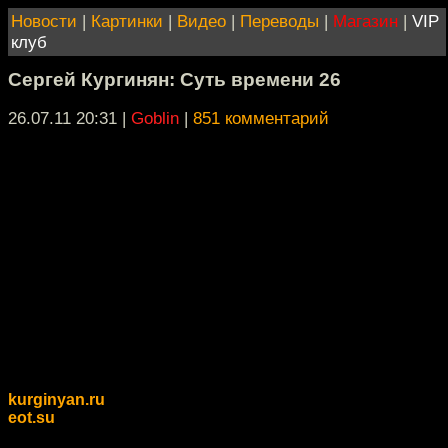
Новости
|
Картинки
|
Видео
|
Переводы
|
Магазин
|
VIP
клуб
Сергей Кургинян: Суть времени 26
26.07.11 20:31
|
Goblin
|
851 комментарий
kurginyan.ru
eot.su