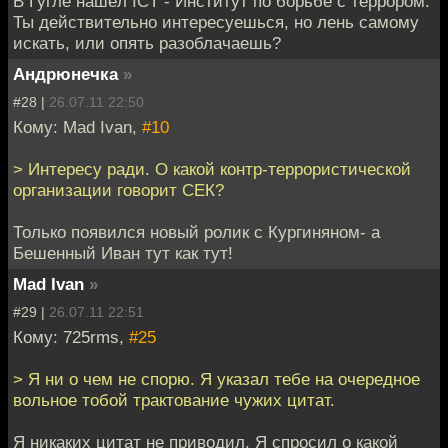
В Гугле нашёл ICT - Институт по борьбе с террором.
Ты действительно интересуешься, но лень самому
искать, или опять разоблачаешь?
Андрюнечка
»
#28 |
26.07.11 22:50
Кому: Mad Ivan,
#10
> Интересу ради. О какой контр-террористической
организации говорит СЕК?
Только появился новый ролик с Кургиняном- а
Бешенный Иван тут как тут!
Mad Ivan
»
#29 |
26.07.11 22:51
Кому: 725rms,
#25
> Я ни о чем не спорю. Я указал тебе на очередное
вольное тобой трактование чужих цитат.
Я никаких цитат не приводил. Я спросил о какой