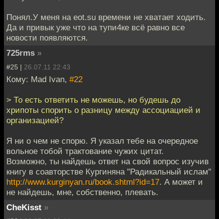
Понял.У меня на eot.su времени не хватает ходить.
Да и привык уже что на тупи4ке всё равно все
новости появляются.
725rms
»
#25 |
26.07.11 22:43
Кому: Mad Ivan,
#22
> То есть ответить не можешь, но будешь до
хрипоты спорить о разницу между ассоциацией и
организацией?
Я ни о чем не спорю. Я указал тебе на очередное
вольное тобой трактование чужих цитат.
Возможно, ты найдешь ответ на свой вопрос изучив
книгу в соавторстве Кургиняна "Радикальный ислам"
http://www.kurginyan.ru/book.shtml?id=17
. А может и
не найдешь, мне, собственно, плевать.
CheKisst
»