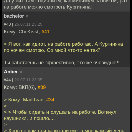
Да у них там социализм, как минимум развитой, раз
на работе можно смотреть Кургиняна!
bachelor
»
#43 |
26.07.11 23:25
Кому: CheKisst,
#41
> Я вот, как идиот, на работе работаю. А Кургиняна
по ночам смотрю. Со мной что-то не так?
Ты работаешь не эффективно, это же очевидно!!!
Anber
»
#44 |
26.07.11 23:35
Кому: ВКП(б),
#39
> Кому: Mad Ivan,
#34
>
> > Чтобы сидеть и слушать на работе. Воткнул
наушники, и пошло....
>
> Хорошо вам при капитализме, а мне кажный день