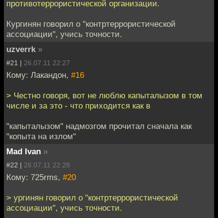
противотеррористической организации.
Кургинян говорил о "контртеррористической
ассоциации", учись точности.
uzverrk
»
#21 |
26.07.11 22:27
Кому: Лакандон,
#16
> Честно говоря, вот не люблю капыталызом в том
числе и за это - что приходится как в
"капыталызом" надмозгом прочитал сначала как
"копыта на излом"
Mad Ivan
»
#22 |
26.07.11 22:28
Кому: 725rms,
#20
> ургинян говорил о "контртеррористической
ассоциации", учись точности.