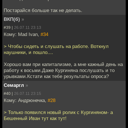
Постарайся больше так не делать.
ВКП(б)
»
#39 |
26.07.11 23:13
Кому: Mad Ivan,
#34
> Чтобы сидеть и слушать на работе. Воткнул
наушники, и пошло....
Хорошо вам при капитализме, а мне кажный день на
работу к восьми.Даже Кургиняна послушать и то
урывками.Кстати как тебе результаты опроса?
Семаргл
»
#40 |
26.07.11 23:15
Кому: Андрюнечка,
#28
> Только появился новый ролик с Кургиняном- а
Бешенный Иван тут как тут!