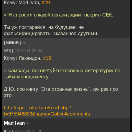
Кому: Mad Ivan,
#29
> Я спросил о какой организации говорил СЕК.
Ты уж постарайся, на будущее, не
фальсифицировать, сказанное другими.
[SMeK]
»
#36 |
26.07.11 23:04
Кому: Лакандон,
#16
> Камрады, посоветуйте хорошую литературку по
тайм-менеджменту.
Д.Ю. про книгу "Эта странная жизнь", как раз про
это.
http://oper.ru/torture/read.php?
t=975946803&name=Goblin#comments
Mad Ivan
»
#37 |
26.07.11 23:06