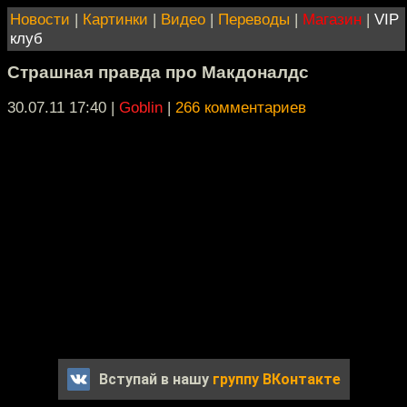
Новости
|
Картинки
|
Видео
|
Переводы
|
Магазин
|
VIP
клуб
Страшная правда про Макдоналдс
30.07.11 17:40
|
Goblin
|
266 комментариев
Вступай в нашу
группу ВКонтакте