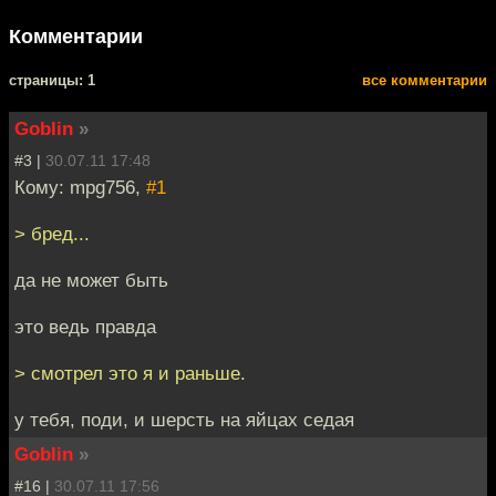
Комментарии
cтраницы: 1
все комментарии
Goblin
»
#3 |
30.07.11 17:48
Кому: mpg756,
#1
> бред...
да не может быть
это ведь правда
> смотрел это я и раньше.
у тебя, поди, и шерсть на яйцах седая
Goblin
»
#16 |
30.07.11 17:56