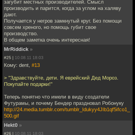
загубит местных производителей. Смысл
производить и парится, когда за углом на халяву
дают.
Получается у негров замкнутый круг. Без помощи
совсем хреного, но помощь губит свое
производство.
В общем заметка очень интересная!
MrRiddick
»
#25 |
10.08.11 18:03
Кому: dent,
#13
> "Здравствуйте, дети. Я еврейский Дед Мороз.
Покупайте подарки!"
Теперь понятно что имели в виду создатели
Футурамы, и почему Бендер праздновал Робонуку
http://24.media.tumblr.com/tumblr_ldukyy4JIb1qf5ifco1_
500.gif
Hekt0
»
#26 |
10.08.11 18:03