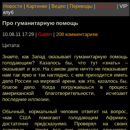
Новости
|
Картинки
|
Видео
|
Переводы
|
Магазин
|
VIP
клуб
Про гуманитарную помощь
10.08.11 17:29
|
Goblin
|
208 комментариев
Цитата:
Знаете, как Запад оказывает гуманитарную помощь
голодающим? Казалось бы, что тут «знать» –
оказывает и все. На самом деле ничто не показывает
нам так ярко и так наглядно, с кем приходится иметь
дело России на мировой арене, как это, казалось бы,
благое дело. Когда погружаешься в процесс
американской благотворительности, исчезают
последние иллюзии.
Обычный, нормальный человек ответит на вопрос,
«как США помогают голодающим Африки»,
достаточно предсказуемо. Проверял на своих
знакомых – почти все они отвечали одинаково,