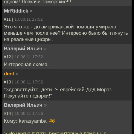
одном! Ловкачи заморские!!!
MrRiddick
»
#11 |
10.08.11 17:52
Это что же - до американской помощи умирало
меньше чем после неё? Интересно было бы глянуть
на реальные цифры.
Валерий Ильич
»
#12 |
10.08.11 17:52
Интересная схема.
dent
»
#13 |
10.08.11 17:52
"Здравствуйте, дети. Я еврейский Дед Мороз.
Покупайте подарки!"
Валерий Ильич
»
#14 |
10.08.11 17:56
Кому: karasyamba,
#6
> Не нужно путать гуманитарную помощь с