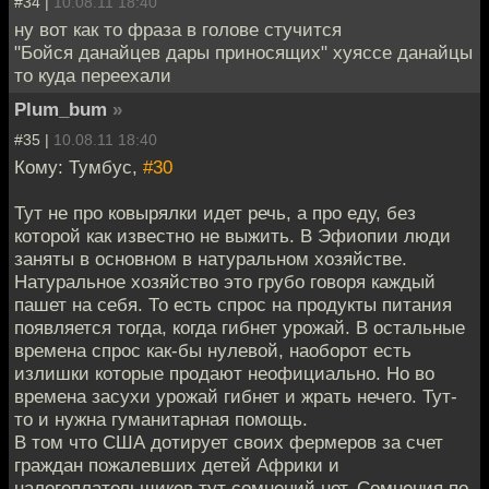
#34 |
10.08.11 18:40
ну вот как то фраза в голове стучится
"Бойся данайцев дары приносящих" хуяссе данайцы
то куда переехали
Plum_bum
»
#35 |
10.08.11 18:40
Кому: Тумбус,
#30
Тут не про ковырялки идет речь, а про еду, без
которой как известно не выжить. В Эфиопии люди
заняты в основном в натуральном хозяйстве.
Натуральное хозяйство это грубо говоря каждый
пашет на себя. То есть спрос на продукты питания
появляется тогда, когда гибнет урожай. В остальные
времена спрос как-бы нулевой, наоборот есть
излишки которые продают неофициально. Но во
времена засухи урожай гибнет и жрать нечего. Тут-
то и нужна гуманитарная помощь.
В том что США дотирует своих фермеров за счет
граждан пожалевших детей Африки и
налогоплательщиков тут сомнений нет. Сомнения по