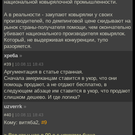
национальной ковырялочной промышленности.
А в реальности - закупают ковырялки у своих
производителей, по демпинговой цене скидывают на
рынок страны-получателя помощи, чем окончательно
убивают национального производителя ковырялок.
Который, не выдерживая конкуренции, тупо
разоряется.
xpe6a
»
#39 |
10.08.11 18:43
Аргументация в статье странная.
Сначала американцам ставится в укор, что они
помощь продают, а не отдают бесплатно, в
следующем абзаце им ставится в укор, что продают
слишком дешево. И где логика?
uzverrk
»
#40 |
10.08.11 18:43
Кому: витяба2,
#9
> Все как у нас в 90-е с ножками буша