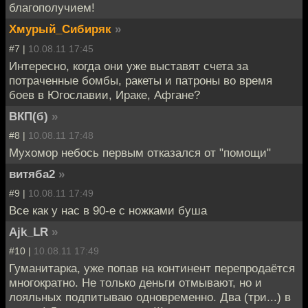
благополучием!
Хмурый_Сибиряк
»
#7 |
10.08.11 17:45
Интересно, когда они уже выставят счета за
потраченные бомбы, ракеты и патроны во время
боев в Югославии, Ираке, Афгане?
ВКП(б)
»
#8 |
10.08.11 17:48
Мухомор небось первым отказался от "помощи"
витяба2
»
#9 |
10.08.11 17:49
Все как у нас в 90-е с ножками буша
Ajk_LR
»
#10 |
10.08.11 17:49
Гуманитарка, уже попав на континент перепродаётся
многократно. Не только деньги отмывают, но и
лояльных подпитываю одновременно. Два (три...) в