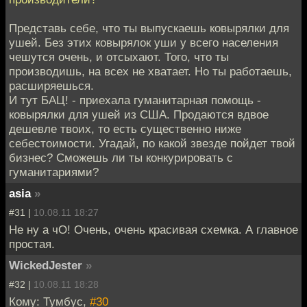
Представь себе, что ты выпускаешь ковырялки для
ушей. Без этих ковырялок уши у всего населения
чешутся очень, и отсыхают. Того, что ты
производишь, на всех не хватает. Но ты работаешь,
расширяешься.
И тут БАЦ! - приехала гуманитарная помощь -
ковырялки для ушей из США. Продаются вдвое
дешевле твоих, то есть существенно ниже
себестоимости. Угадай, по какой звезде пойдет твой
бизнес? Сможешь ли ты конкурировать с
гуманитариями?
asia
»
#31 |
10.08.11 18:27
Не ну а чО! Очень, очень красивая схемка. А главное
простая.
WickedJester
»
#32 |
10.08.11 18:28
Кому: Тумбус,
#30