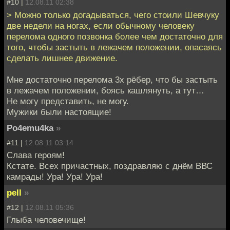
#10 |
12.08.11 02:38
> Можно только догадываться, чего стоили Шевчуку
две недели на ногах, если обычному человеку
перелома одного позвонка более чем достаточно для
того, чтобы застыть в лежачем положении, опасаясь
сделать лишнее движение.
Мне достаточно перелома 3х рёбер, что бы застыть
в лежачем положении, боясь кашлянуть, а тут…
Не могу представить, не могу.
Мужики были настоящие!
Po4emu4ka
»
#11 |
12.08.11 03:14
Слава героям!
Кстате. Всех причастных, поздравляю с днём ВВС
камрады! Ура! Ура! Ура!
pell
»
#12 |
12.08.11 05:36
Глыба человечище!