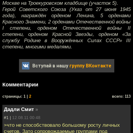
Москве на Троекуровском кладбище (участок 5).
Герой Советского Союза (Указ от 27 июня 1945
года), награждён орденом Ленина, 5 орденами
Красного Знамени, 2 орденами Отечественной войны
I степени, орденом Отечественной войны II
степени, орденом Красной Звезды, орденом «За
службу Родине в Вооружённых Силах СССР» III
степени, многими медалями.
Вступай в нашу
группу ВКонтакте
Комментарии
cтраницы: 1 |
2
всего: 113
Дадли Смит
»
#1 |
12.08.11 00:48
>что не способствовало большому росту личных
счетов. Зато сопровождаемые группами под