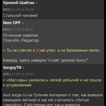
Хромой Шайтан
»
#13 |
12.08.11 06:28
Стальной человек!
Nem OFF
»
#14 |
12.08.11 06:47
Отличная заметка!
Спасибо, Редактор.
> Ты не совсем к
[в]
ам упал, а на брошенные окопы
Камрад, здесь наверно "к нам" должно быть?
SergeyTN
»
#15 |
12.08.11 08:21
> «Мессеры» увлеклись лёгкой добычей и не пошли
к штурмовикам
был когда-то на Тупичке материал о том, как воевали
немецкие летчики и как им считались сбитые
самолёты. Собственно вот так и воевали.