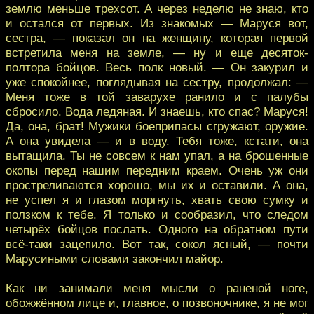
землю меньше трехсот. А через неделю не знаю, кто
и остался от первых. Из знакомых — Маруся вот,
сестра, — показал он на женщину, которая первой
встретила меня на земле, — ну и еще десяток-
полтора бойцов. Весь полк новый. — Он закурил и
уже спокойнее, поглядывая на сестру, продолжал: —
Меня тоже в той заварухе ранило и с палубы
сбросило. Вода ледяная. И знаешь, кто спас? Маруся!
Да, она, брат! Мужики боеприпасы сгружают, оружие.
А она увидела — и в воду. Тебя тоже, кстати, она
вытащила. Ты не совсем к нам упал, а на брошенные
окопы перед нашим передним краем. Очень уж они
простреливаются хорошо, мы их и оставили. А она,
не успел я и глазом моргнуть, хвать свою сумку и
ползком к тебе. Я только и сообразил, что следом
четырёх бойцов послать. Одного на обратном пути
всё-таки зацепило. Вот так, сокол ясный, — почти
Марусиными словами закончил майор.
Как ни занимали меня мысли о раненой ноге,
обожжённом лице и, главное, о позвоночнике, я не мог