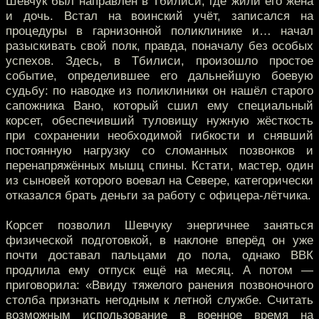
Шевчук был направлен в Тбилиси, где жили его жена
и дочь. Встал на воинский учёт, записался на
процедуры в гарнизонной поликлинике и… начал
разыскивать свой полк, правда, поначалу без особых
успехов. Здесь, в Тбилиси, произошло простое
событие, определившее его дальнейшую боевую
судьбу: по наводке из поликлиники он нашёл старого
сапожника Вано, который сшил ему специальный
корсет, обеспечивший туловищу нужную жёсткость
при сохранении необходимой гибкости и снявший
постоянную нагрузку со сломанных позвонков и
перенапряжённых мышц спины. Кстати, мастер, один
из сыновей которого воевал на Севере, категорически
отказался брать деньги за работу с офицера-лётчика.
Корсет позволил Шевчуку энергичнее заняться
физической подготовкой, в наклоне вперёд он уже
почти доставал пальцами до пола, однако ВВК
продлила ему отпуск ещё на месяц. А потом —
приговорила: «Ввиду тяжелого ранения позвоночного
столба признать негодным к летной службе. Считать
возможным использование в военное время на