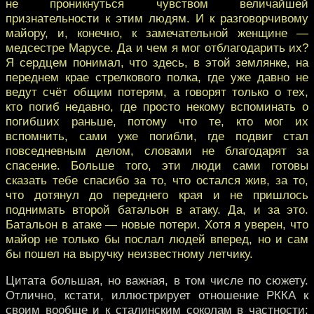
не проникнуться чувством величайшей
признательности к этим людям. И к разговорчивому
майору, и, конечно, к замечательной женщине —
медсестре Марусе. Да и чем я мог отблагодарить их?
Я сердцем понимал, что здесь, в этой землянке, на
переднем крае стрелкового полка, где уже давно не
ведут счёт общим потерям, а говорят только о тех,
кто погиб недавно, где просто некому вспоминать о
погибших раньше, потому что те, кто мог их
вспомнить, сами уже погибли, где подвиг стал
повседневным делом, словами не благодарят за
спасение. Больше того, эти люди сами готовы
сказать тебе спасибо за то, что остался жив, за то,
что дотянул до переднего края и не пришлось
поднимать второй батальон в атаку. Да, и за это.
Батальон в атаке — новые потери. Хотя я уверен, что
майор не только бы послал людей вперед, но и сам
бы пошел на выручку неизвестному летчику.
Цитата большая, но важная, в том числе по сюжету.
Отлично, кстати, иллюстрирует отношение РККА к
своим вообще и к сталинским соколам в частности: