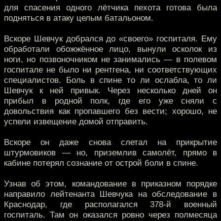
для спасения одного лётчика пехота готова была
подняться в атаку целым батальоном.
Вскоре Шевчук добрался до «своего» госпиталя. Ему
обработали обожжённое лицо, вынули осколок из
ноги, но позвоночником не занимались — в полевом
госпитале не было ни рентгена, ни соответствующих
специалистов. Боль в спине то ли ослабла, то ли
Шевчук к ней привык. Через несколько дней он
прибыл в родной полк, где его уже сняли с
довольствия как пропавшего без вести; хорошо, не
успели извещение домой отправить.
Вскоре он даже снова слетал на прикрытие
штурмовиков — но, приземлив самолёт, прямо в
кабине потерял сознание от острой боли в спине.
Узнав об этом, командование в приказном порядке
направило лейтенанта Шевчука на обследование в
Краснодар, где располагался 378-й военный
госпиталь. Там он оказался ровно через полмесяца