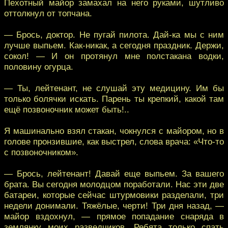
Пехотный майор замахал на него руками, шутливо
оттолкнул от топчана.
— Брось, доктор. Не пугай пилота. Дай-ка мы с ним
лучше выпьем. Как-никак, а сегодня праздник. Держи,
сокол! — И он протянул мне полстакана водки,
половину огурца.
— Ты, лейтенант, не слушай эту медицину. Им бы
только болячки искать. Парень ты крепкий, какой там
ещё позвоночник может быть!..
Я машинально взял стакан, чокнулся с майором, но в
голове пронзившие, как выстрел, слова врача: «Что-то
с позвоночником».
— Брось, лейтенант! Давай еще выпьем. За вашего
брата. Вы сегодня молодцом поработали. Нас эти две
батареи, которые сейчас штурмовики разделали, три
недели донимали. Тяжёлые, черти! Три дня назад, —
майор вздохнул, — прямое попадание снаряда в
землянку моих разведчиков. Ребята только спать