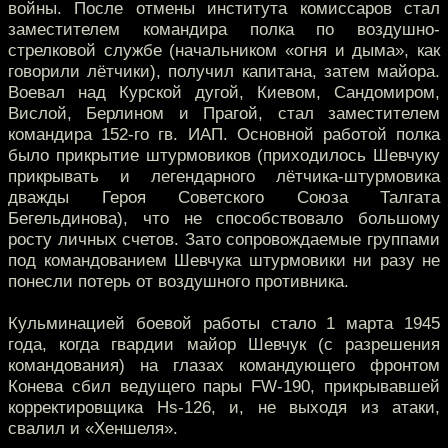
войны. После отмены института комиссаров стал
заместителем командира полка по воздушно-
стрелковой службе (начальником «огня и дыма», как
говорили лётчики), получил капитана, затем майора.
Воевал над Курской дугой, Киевом, Сандомиром,
Вислой, Берлином и Прагой, стал заместителем
командира 152-го гв. ИАП. Основной работой полка
было прикрытие штурмовиков (приходилось Шевчуку
прикрывать и легендарного лётчика-штурмовика
дважды Героя Советского Союза Талгата
Бегельдинова), что не способствовало большому
росту личных счетов. Зато сопровождаемые группами
под командованием Шевчука штурмовики ни разу не
понесли потерь от воздушного противника.
Кульминацией боевой работы стало 1 марта 1945
года, когда гвардии майор Шевчук (с разрешения
командования) на глазах командующего фронтом
Конева сбил ведущего пары FW-190, прикрывавшей
корректировщика Hs-126, и, не выходя из атаки,
свалил и «Хеншеля».