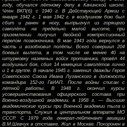
году, обучался лётному делу в Качинской школе.
Член ВКП(б) с 1940 г. В Действующей Армии с
января 1942 г. 1 мая 1942 г. в воздушном бою был
сбит и ранен в ногу, выпрыгнул из горящего
самолёта на предельно малой высоте, при
приземлении получил двойной компрессионный
перелом позвоночника. В мае 1943 года вернулся в
часть и возобновил полёты. Всего совершил 204
боевых вылета, в том числе не менее 40 на
штурмовку наземных войск противника, провёл 44
воздушных боя, сбил 14 немецких самолётов лично
и 1 в группе. В начале 1945 г. заменил дважды Героя
Советского Союза Ивана Луганского в должности
командира 152-го ГвИАП. После войны списан с
лётной работы. В 1948 г. окончил курсы
усовершенствования офицерского состава при
Военно-воздушной академии, в 1958 г. — Высшие
академические курсы при Военной академии тыла и
транспорта. Служил в центральном аппарате МО
СССР. С 1979 года генерал-лейтенант авиации
В.М.Шевчук в отставке. Жил в Москве. Похоронен в