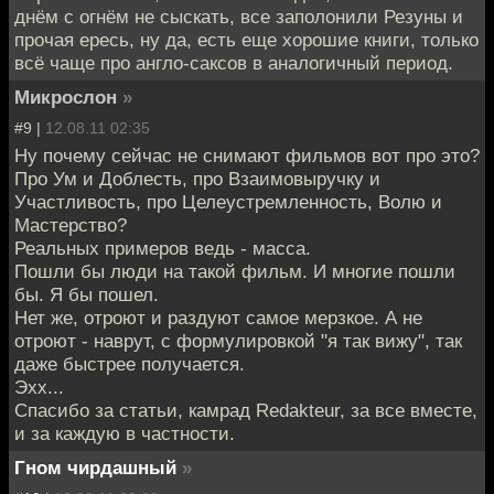
днём с огнём не сыскать, все заполонили Резуны и
прочая ересь, ну да, есть еще хорошие книги, только
всё чаще про англо-саксов в аналогичный период.
Микрослон
»
#9 |
12.08.11 02:35
Ну почему сейчас не снимают фильмов вот про это?
Про Ум и Доблесть, про Взаимовыручку и
Участливость, про Целеустремленность, Волю и
Мастерство?
Реальных примеров ведь - масса.
Пошли бы люди на такой фильм. И многие пошли
бы. Я бы пошел.
Нет же, отроют и раздуют самое мерзкое. А не
отроют - наврут, с формулировкой "я так вижу", так
даже быстрее получается.
Эхх...
Спасибо за статьи, камрад Redakteur, за все вместе,
и за каждую в частности.
Гном чирдашный
»