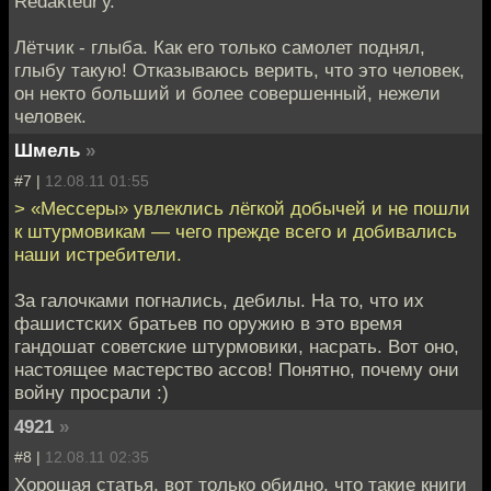
Redakteur'у.
Лётчик - глыба. Как его только самолет поднял,
глыбу такую! Отказываюсь верить, что это человек,
он некто больший и более совершенный, нежели
человек.
Шмель
»
#7 |
12.08.11 01:55
> «Мессеры» увлеклись лёгкой добычей и не пошли
к штурмовикам — чего прежде всего и добивались
наши истребители.
За галочками погнались, дебилы. На то, что их
фашистских братьев по оружию в это время
гандошат советские штурмовики, насрать. Вот оно,
настоящее мастерство ассов! Понятно, почему они
войну просрали :)
4921
»
#8 |
12.08.11 02:35
Хорошая статья, вот только обидно, что такие книги