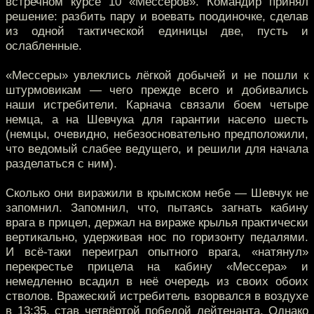
встречном курсе 10 «Мессеров». Командир принял
решение: разбить пару и воевать поодиночке, сделав
из одной тактической единицы две, пусть и
ослабленные.
«Мессеры» увлеклись лёгкой добычей и не пошли к
штурмовикам — чего прежде всего и добивались
наши истребители. Карнача связали боем четыре
немца, а на Шевчука для гарантии насело шесть
(немцы, очевидно, небезосновательно предположили,
что ведомый слабее ведущего, и решили для начала
разделаться с ним).
Сколько они виражили в крымском небе — Шевчук не
запомнил. Запомнил, что, пытаясь загнать кабину
врага в прицел, держал на вираже крылья практически
вертикально, удерживая нос по горизонту педалями.
И всё-таки переиграл опытного врага, «натянул»
перекрестье прицела на кабину «Мессера» и
немедленно всадил в неё очередь из своих обоих
стволов. Вражеский истребитель взорвался в воздухе
в 13:35, став четвёртой победой лейтенанта. Однако