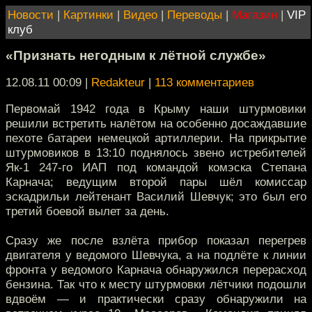
Новости
|
Картинки
|
Видео
|
Переводы
|
Магазин
|
VIP
клуб
«Признать негодным к лётной службе»
12.08.11 00:09
|
Redakteur
|
113 комментариев
Первомай 1942 года в Крыму наши штурмовики
решили встретить налётом на особенно досаждавшие
пехоте батареи немецкой артиллерии. На прикрытие
штурмовиков в 13:10 поднялось звено истребителей
Як-1 247-го ИАП под командой комэска Степана
Карнача; ведущим второй пары шёл комиссар
эскадрильи лейтенант Василий Шевчук; это был его
третий боевой вылет за день.
Сразу же после взлёта прибор показал перегрев
двигателя у ведомого Шевчука, а на подлёте к линии
фронта у ведомого Карнача обнаружился перерасход
бензина. Так что к месту штурмовки лётчики подошли
вдвоём — и практически сразу обнаружили на