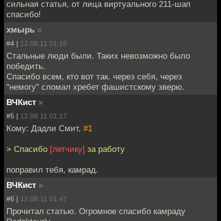
сильная статья, от лица виртуального 211-шап
спасибо!
хмырь
»
#4 |
12.08.11 01:16
Стальные люди были. Таких невозможно было
победить.
Спасибо всем, кто вот так. через себя, через
"немогу" сломал хребет фашистскому зверю.
ВЧКист
»
#5 |
12.08.11 01:17
Кому: Дадли Смит,
#1
> Спасибо
[летчику]
за работу
поправил тебя, камрад.
ВЧКист
»
#6 |
12.08.11 01:47
Прочитал статью. Огромное спасибо камраду