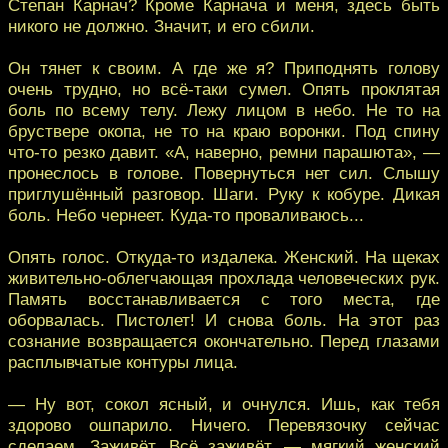
Степан Карнач? Кроме Карнача и меня, здесь быть
никого не должно. Значит, и его сбили.
Он тянет к своим. А где же я? Приподнять голову
очень трудно, но всё-таки сумел. Опять проклятая
боль по всему телу. Лежу лицом в небо. Не то на
бруствере окопа, не то на краю воронки. Под спину
что-то резко давит. «А, наверно, ремни парашюта», —
пронеслось в голове. Повернуться нет сил. Слышу
приглушённый разговор. Шаги. Руку к кобуре. Дикая
боль. Небо чернеет. Куда-то проваливаюсь...
Опять голос. Откуда-то издалека. Женский. На щеках
живительно-облегчающая прохлада человеческих рук.
Память восстанавливается с того места, где
оборвалась. Пистолет! И снова боль. На этот раз
сознание возвращается окончательно. Перед глазами
расплывчатые контуры лица.
— Ну вот, сокол ясный, и очнулся. Ишь, как тебя
здорово ошпарило. Ничего. Перевязочку сейчас
сделаем. Заживёт. Всё заживёт, — мягкий женский