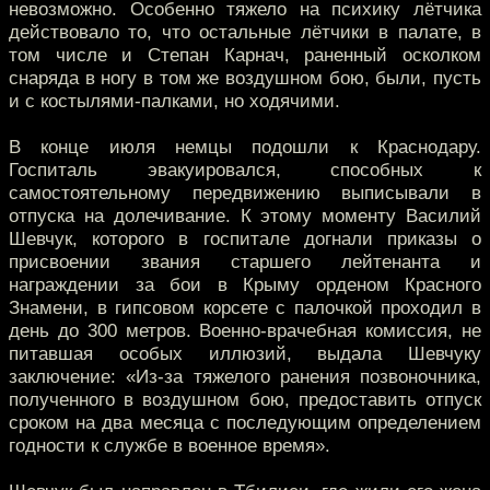
невозможно. Особенно тяжело на психику лётчика
действовало то, что остальные лётчики в палате, в
том числе и Степан Карнач, раненный осколком
снаряда в ногу в том же воздушном бою, были, пусть
и с костылями-палками, но ходячими.
В конце июля немцы подошли к Краснодару.
Госпиталь эвакуировался, способных к
самостоятельному передвижению выписывали в
отпуска на долечивание. К этому моменту Василий
Шевчук, которого в госпитале догнали приказы о
присвоении звания старшего лейтенанта и
награждении за бои в Крыму орденом Красного
Знамени, в гипсовом корсете с палочкой проходил в
день до 300 метров. Военно-врачебная комиссия, не
питавшая особых иллюзий, выдала Шевчуку
заключение: «Из-за тяжелого ранения позвоночника,
полученного в воздушном бою, предоставить отпуск
сроком на два месяца с последующим определением
годности к службе в военное время».