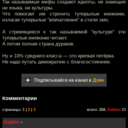
Так называемые мифы создают идиоты, не знающие
ни языка, ни культуры.
Что помогает им строчить тупорылые книжонки,
излагая тупорылые "впечатления" в стиле эмо.
А стремящиеся к так называемой "культуре" эти
тупорылые книжонки читают.
А потом полная страна дураков.
Ну и 10% среднего класса — это крепкая пятёрка.
Не надо путать демократию с благосостоянием.
Подписывайся на канал в
Дзен
Комментарии
cтраницы: 1 |
2
|
3
всего: 268,
Goblin
: 13
Goblin
»