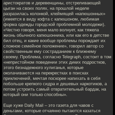
аристократов и деревенщины, отстреливающей
цыган на своих полях, на прошлой неделе
разразилась колонкой, клеймящей «капюшонных»
(имеется в виду кофта с капюшоном, любимая
форма одежды городской проблемной молодежи).
«Честно говоря, меня мало волнует, как тяжела
жизнь обычного капюшонника, или как его в детстве
бил отец, и какие вообще проблемы порождает их
сложное семейное положение», говорил автор со
свойственным ему состраданием к ближнему
своему. Проблема, согласно Telegraph, состоит в том
«непристойном поведении этих диких подростков,
этого безнадежного хулиганья, которые
околачиваются на перекрестках в поисках
приключений, мечтая поскорее напихать в себя
побольше крепкого сидра и дешевых наркотиков, а
потом устроить самый отвратительный бардак, на
который они только способны».
Еще хуже Daily Mail – это газета для чавов с
деньгами, которые отчаянно пытаются казаться