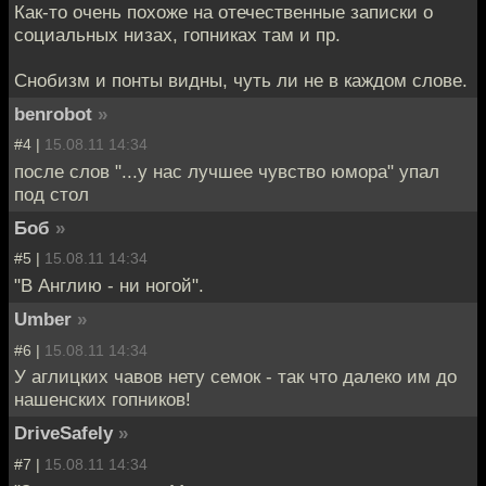
Как-то очень похоже на отечественные записки о
социальных низах, гопниках там и пр.
Снобизм и понты видны, чуть ли не в каждом слове.
benrobot
»
#4 |
15.08.11 14:34
после слов "...у нас лучшее чувство юмора" упал
под стол
Боб
»
#5 |
15.08.11 14:34
"В Англию - ни ногой".
Umber
»
#6 |
15.08.11 14:34
У аглицких чавов нету семок - так что далеко им до
нашенских гопников!
DriveSafely
»
#7 |
15.08.11 14:34