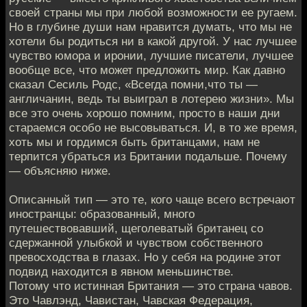
своей страны мы при любой возможности ее ругаем.
Но в глубине души нам нравится думать, что мы не
хотели бы родиться ни в какой другой. У нас лучшее
чувство юмора и иронии, лучшие писатели, лучшее
вообще все, что может предложить мир. Как давно
сказал Сесиль Родс, «Всегда помни,что ты —
англичанин, ведь ты выиграл в лотерею жизни». Мы
все это очень хорошо помним, просто в наши дни
стараемся особо не высовываться. И, в то же время,
хоть мы и гордимся быть британцами, нам не
терпится убраться из Британии подальше. Почему
— объясняю ниже.
Описанный тип — это те, кого чаще всего встречают
иностранцы: образованный, много
путешествовавший, щеголеватый британец со
сдержанной улыбкой и чувством собственного
превосходства в глазах. Но у себя на родине этот
подвид находится в явном меньшинстве.
Потому что истинная Британия — это страна чавов.
Это Чавлэнд, Чавистан, Чавская Федерация,