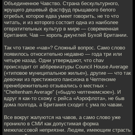
Объединенное Чавство. Страна бескультурного,
жрущего дешевый фастфуд прыщавого белого
отребья, которое едва умеет говорить, не то что
читать, и из которого состоит одна из наиболее
отвратительных культур в мире — современная
Британия. Чав — король джунглей Бухой Британии.
Так что такое «чав»? Сложный вопрос. Само слово
появилось относительно недавно — года три или
четыре назад. Одни утверждают, что chav
происходит от аббревиатуры Council House Average
(«типовое муниципальное жилье»), другие — что так
девочки из престижного пансиона в Челтенэме
пренебрежительно отзывались о местных -
“Cheltenham Average” («быдло челтенемское»). И
вдруг я как-то схожу с рейса «Аэрофлота», не быв
дома полгода, а Британия сходит с ума по чавам.
Все вокруг жалуются на чавов, а само слово уже
проникло в СМИ как допустимая форма
межклассовой неприязни. Людям, имеющим страсть