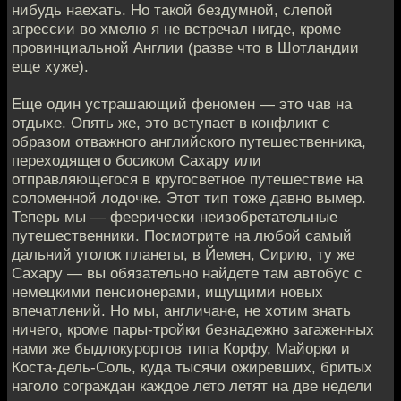
нибудь наехать. Но такой бездумной, слепой
агрессии во хмелю я не встречал нигде, кроме
провинциальной Англии (разве что в Шотландии
еще хуже).
Еще один устрашающий феномен — это чав на
отдыхе. Опять же, это вступает в конфликт с
образом отважного английского путешественника,
переходящего босиком Сахару или
отправляющегося в кругосветное путешествие на
соломенной лодочке. Этот тип тоже давно вымер.
Теперь мы — феерически неизобретательные
путешественники. Посмотрите на любой самый
дальний уголок планеты, в Йемен, Сирию, ту же
Сахару — вы обязательно найдете там автобус с
немецкими пенсионерами, ищущими новых
впечатлений. Но мы, англичане, не хотим знать
ничего, кроме пары-тройки безнадежно загаженных
нами же быдлокурортов типа Корфу, Майорки и
Коста-дель-Соль, куда тысячи ожиревших, бритых
наголо сограждан каждое лето летят на две недели