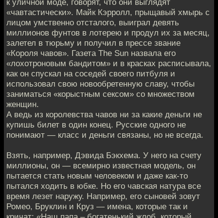
к уличной моде, говорят, что они выглядят
«чавтастически». Майк Кэрролл, прыщавый хмырь с
лицом умственно отсталого, выиграл девять
миллионов фунтов в лотерею и продул их за месяц,
залетел в тюрьму и получил в прессе звание
«Короля чавов». Газета The Sun назвала его
«лохотроновым бандитом» и в красках расписывала,
как он спускал на соседей своего питбуля и
использовал свою новообретенную славу, чтобы
заниматься «корыстным сексом» со множеством
женщин.
А ведь из королевства чавов ни за какие деньги не
купишь билет в один конец. Русские одного не
понимают — класс и деньги связаны, но не всегда.
Взять, например, Дэвида Бэкхема. У него на счету
миллионы, он — всемирно известная модель, он
пытается стать новым человеком и даже как-то
пытался ходить в юбке. Но его чавская натура все
время лезет наружу. Например, его сыновей зовут
Ромео, Бруклин и Круз — имена, которые так и
кричат: «Наш папа – богатенький жлоб, который