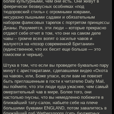
более культурными, чем они есть. Они живут в
феерически безвкусных особняках «под
тюдоровский стиль» с огромными коврами,
несуразно пышными садами и обязательным
набором фаянсовых тарелок с портретом принцессы
Дианы. Разумеется, эти люди – которые прекрасно
отдают себе отчет в том, что они на самом деле
чавы – громче всех вопят о засилье чавов и
жалуются на «позор современной Британии»
(единственное, что их бесит еще больше — это
гомосеки и черные).
Штука в том, что если вы проведете буквально пару
минут с аристократами, сделавшими видео «Охота
на чавов», или, Боже упаси, если вам не повезет
быть приглашенным в гости к читателю Daily Mail,
вы поймете, что эти люди куда ужаснее, чем самый
омерзительный чав в мире. Более того, они
настолько гнусны, что вы немедленно побежите в
ближайший тату-салон, набьете себе на плече
большими буквами ENGLAND, потом завалитесь в
ближайший паб Wetherspoons (сеть бюджетных