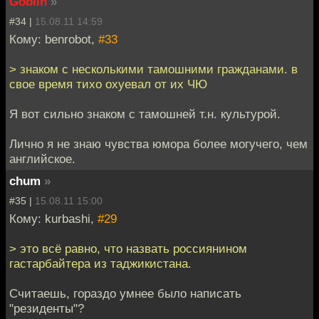
Goblin
»
#34 |
15.08.11 14:59
Кому: benrobot,
#33
> знаком с несколькими тамошними гражданами. в
свое время тихо охуевал от их ЧЮ
Я вот сильно знаком с тамошней т.н. культурой.
Лично я не знаю чувства юмора более могучего, чем
английское.
chum
»
#35 |
15.08.11 15:00
Кому: kurbashi,
#29
> это всё равно, что назвать россиянином
гастарбайтера из таджикистана.
Считаешь, гораздо умнее было написать
"резиденты"?