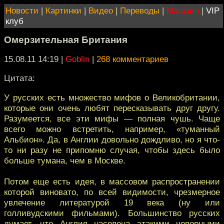
Новости
|
Картинки
|
Видео
|
Переводы
|
Магазин
|
VIP
клуб
Омерзительная Британия
15.08.11 14:19
|
Goblin
|
268 комментариев
Цитата:
У русских есть множество мифов о Великобритании,
которые они очень любят пересказывать друг другу.
Разумеется, все эти мифы — полная чушь. Чаще
всего можно встретить, например, «туманный
Альбион». Да, в Англии довольно дождливо, но я что-
то ни разу не припомню случая, чтобы здесь было
больше тумана, чем в Москве.
Потом еще есть идея, в массовом распространении
которой виновато, по всей видимости, чрезмерное
увлечение литературой 19 века (ну или
голливудскими фильмами). Большинство русских
думает, что Англия населена этакими чопорными