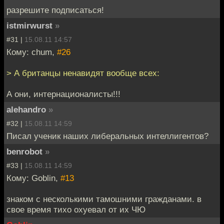
разрешите подписаться!
istmirwurst
»
#31 |
15.08.11 14:57
Кому: chum,
#26
> А британцы ненавидят вообще всех:
А они, интернационалисты!!!
alehandro
»
#32 |
15.08.11 14:59
Писал ученик наших либеральных интеллигентов?
benrobot
»
#33 |
15.08.11 14:59
Кому: Goblin,
#13
знаком с несколькими тамошними гражданами. в
свое время тихо охуевал от их ЧЮ