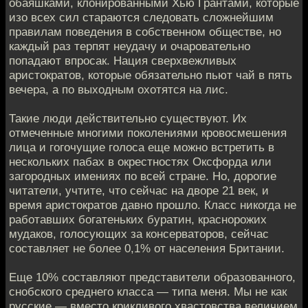
обаяшками, клонированными Хью Грантами, которые
изо всех сил стараются следовать сложнейшим
правилам поведения в собственном обществе, но
каждый раз терпят неудачу и очаровательно
попадают впросак. Нация сверхвежливых
аристократов, которые обязательно пьют чай в пять
вечера, а по выходным охотятся на лис.
Такие люди действительно существуют. Их
отмеченные многими поколениями кровосмешения
лица и гогочущие голоса еще можно встретить в
нескольких пабах в окрестностях Оксфорда или
загородных имениях по всей стране. Но, дорогие
читатели, учтите, что сейчас на дворе 21 век, и
время аристократов давно прошло. Класс никогда не
работавших богатеньких буратин, краснорожих
мудаков, голосующих за консерваторов, сейчас
составляет не более 0,1% от населения Британии.
Еще 10% составляют представители образованного,
снобского среднего класса — типа меня. Мы не как
русские — вместо крикливого хвастовства величием