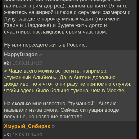
наливаек -прим.дор.ред), залпом выпьете 15 пинт,
женитесь на жирной шлюхе с серьгами размером с
Луну, заведете парочку милых чавят (по имени
Гэвин и Шардонне) и будете жить долго и
счастливо, наслаждаясь своим чавством.
Ну или переедете жить в Россию.
HappyDragon
»
#2 |
15.08.11 14:29
> Чаще всего можно встретить, например,
«туманный Альбион». Да, в Англии довольно
дождливо, но я что-то ни разу не припомню случая,
чтобы здесь было больше тумана, чем в Москве.
На сколько мне известно, "туманной", Англию
называли из-за смога. Сейчас ситуация вроде
получше, но название пристало.
Хмурый_Сибиряк
»
#3 |
15.08.11 14:30