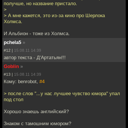
получше, но название пристало.
>
> А мне кажется, это из-за кино про Шерлока
Холмса.
И Альбион - тоже из Холмса.
pchela5
»
#12 |
15.08.11 14:39
автор текста - Д'Артатьян!!!
Goblin
»
#13 |
15.08.11 14:39
Кому: benrobot,
#4
> после слов "...у нас лучшее чувство юмора" упал
под стол
Хорошо знаешь английский?
Знаком с тамошним юмором?