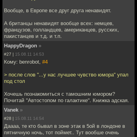
Вообще, в Европе все друг друга ненавидят.
А британцы ненавидят вообще всех: немцев,
французов, голландцев, американцев, русских,
пакистанцев и т.д. и т.п.
HappyDragon
»
#27 |
15.08.11 14:53
Кому: benrobot,
#4
> после слов "...у нас лучшее чувство юмора" упал
под стол
Хочешь познакомиться с тамошним юмором?
Почитай "Автостопом по галактике". Книжка адская.
Vanek
»
#28 |
15.08.11 14:54
Даааа, те кто бывал в зоне этак в 5ой в лондоне в
пятничную ночь, тот поймет.. Тут вообше очень