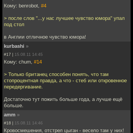
Кому: benrobot,
#4
> после слов "...у нас лучшее чувство юмора" упал
под стол
в Англии отличное чувство юмора!
kurbashi
»
#17 |
15.08.11 14:45
Кому: chum,
#14
> Только британец способен понять, что там
стопроцентная правда, а что - стеб или откровенное
передергивание.
Достаточно тут пожить больше года, а лучше ещё
больше.
amm
»
#18 |
15.08.11 14:46
Кровосмешения, отстрел цыган - весело там у них!