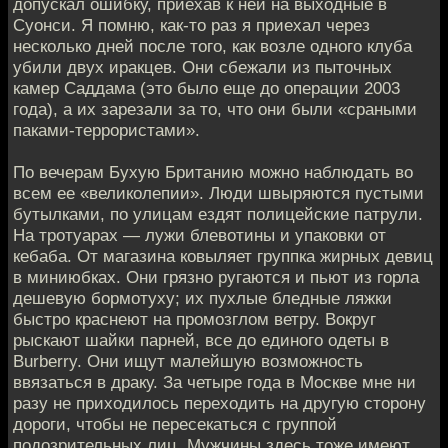
допускал ошибку, приехав к ней на выходные в
Суонси. Я помню, как-то раз я приехал через
несколько дней после того, как возле одного клуба
убили двух иракцев. Они сбежали из пыточных
камер Саддама (это было еще до операции 2003
года), а их зарезали за то, что они были «сраными
паками-террористами».
По вечерам Бухую Британию можно наблюдать во
всем ее «великолепии». Люди швыряются пустыми
бутылками, по улицам ездят полицейские патрули.
На тротуарах — лужи блевотины и упаковки от
кебаба. От магазина ковыляет группка жирных девиц
в миниюбках. Они грязно ругаются и пьют из горла
дешевую бормотуху; их пухлые бледные ляжки
быстро краснеют на промозглом ветру. Вокруг
рыскают шайки парней, все до единого одеты в
Burberry. Они ищут малейшую возможность
ввязаться в драку. За четыре года в Москве мне ни
разу не приходилось переходить на другую сторону
дороги, чтобы не пересекаться с группой
подозрительных лиц. Мужчины здесь тоже имеют