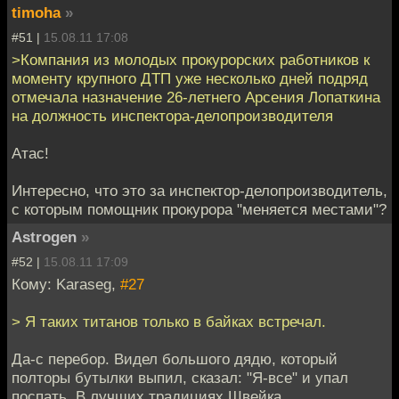
timoha
»
#51 |
15.08.11 17:08
>Компания из молодых прокурорских работников к
моменту крупного ДТП уже несколько дней подряд
отмечала назначение 26-летнего Арсения Лопаткина
на должность инспектора-делопроизводителя
Атас!
Интересно, что это за инспектор-делопроизводитель,
с которым помощник прокурора "меняется местами"?
Astrogen
»
#52 |
15.08.11 17:09
Кому: Karaseg,
#27
> Я таких титанов только в байках встречал.
Да-с перебор. Видел большого дядю, который
полторы бутылки выпил, сказал: "Я-все" и упал
поспать. В лучших традициях Швейка.