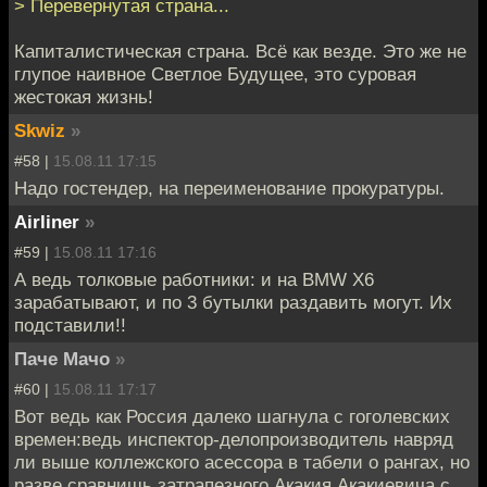
> Перевернутая страна...
Капиталистическая страна. Всё как везде. Это же не
глупое наивное Светлое Будущее, это суровая
жестокая жизнь!
Skwiz
»
#58 |
15.08.11 17:15
Надо гостендер, на переименование прокуратуры.
Airliner
»
#59 |
15.08.11 17:16
А ведь толковые работники: и на BMW X6
зарабатывают, и по 3 бутылки раздавить могут. Их
подставили!!
Паче Мачо
»
#60 |
15.08.11 17:17
Вот ведь как Россия далеко шагнула с гоголевских
времен:ведь инспектор-делопроизводитель навряд
ли выше коллежского асессора в табели о рангах, но
разве сравнишь затрапезного Акакия Акакиевича с