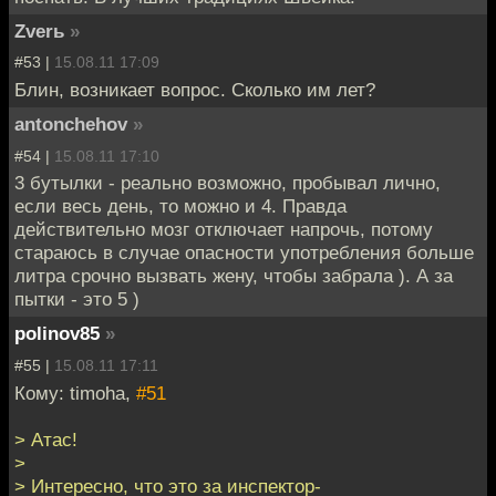
Zverь
»
#53 |
15.08.11 17:09
Блин, возникает вопрос. Сколько им лет?
antonchehov
»
#54 |
15.08.11 17:10
3 бутылки - реально возможно, пробывал лично,
если весь день, то можно и 4. Правда
действительно мозг отключает напрочь, потому
стараюсь в случае опасности употребления больше
литра срочно вызвать жену, чтобы забрала ). А за
пытки - это 5 )
polinov85
»
#55 |
15.08.11 17:11
Кому: timoha,
#51
> Атас!
>
> Интересно, что это за инспектор-