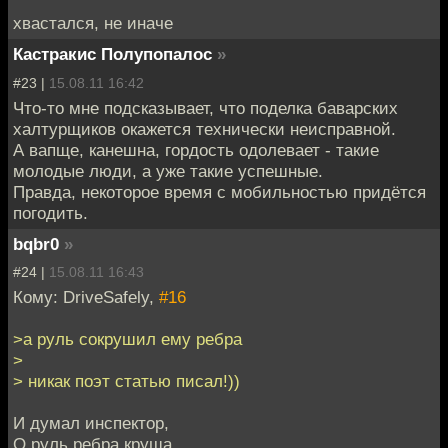
хвастался, не иначе
Кастракис Полупопалос
»
#23 |
15.08.11 16:42
Что-то мне подсказывает, что поделка баварских
халтурщиков окажется технически неисправной.
А вапще, канешна, гордость одолевает - такие
молодые люди, а уже такие успешные.
Правда, некоторое время с мобильностью придётся
погодить.
bqbr0
»
#24 |
15.08.11 16:43
Кому: DriveSafely,
#16
>а руль сокрушил ему ребра
>
> никак поэт статью писал!))
И думал инспектор,
О руль ребра круша,