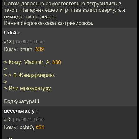
Потом довольно самостоятельно погрузились в
такси. Напарник еще литр пива залил сверху, а я
никогда так не делаю.
Важна сноровка-закалка-тренировка.
UrkA
»
#42 |
15.08.11 16:55
Кому: chum,
#39
> Кому: Vladimir_A,
#30
>
> > В Жандармерию.
>
> Или мракуратуру.
Водкуратура!!!
весельчак у
»
#43 |
15.08.11 16:55
Кому: bqbr0,
#24