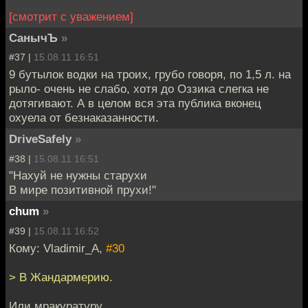
[смотрит с уважением]
СанычЪ
»
#37 |
15.08.11 16:51
9 бутылок водки на троих, грубо говоря, по 1,5 л. на
рыло- очень не слабо, хотя до Оззика слегка не
дотягивают. А в целом вся эта публика вконец
охуела от безнаказанности.
DriveSafely
»
#38 |
15.08.11 16:51
"Нахуй не нужны старухи
В мире позитивной прухи!"
chum
»
#39 |
15.08.11 16:52
Кому: Vladimir_A,
#30
> В Жандармерию.
Или мракуратуру.