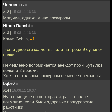
Человекъ
»
#12 |
15.08.11 16:36
Могучие, однако, у нас прокуроры.
Nihon Danshi
»
#13 |
15.08.11 16:36
Кому: Goblin,
#1
> он и двое его коллег выпили на троих 9 бутылок
водки.
Немедленно вспоминается анекдот про 4 бутылки
водки и 2 ириски.
Хотя в остальном прокуроры не менее прекрасны.
bqbr0
»
#14 |
15.08.11 16:37
Ну в принципе по полтора литра — вполне
возможно, если были здоровые прокурорские
работники.