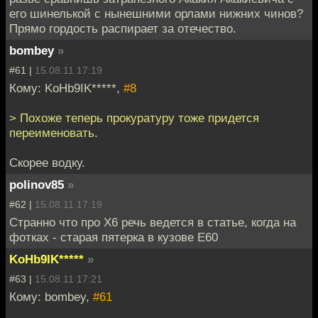
его шинелькой с нынешними орлами нижних чинов?
Прямо гордость распирает за отечество.
bombey
»
#61 |
15.08.11 17:19
Кому: KoHb9IK*****,
#8
> Похоже теперь прокуратуру тоже придется
переименовать.
Скорее водку.
polinov85
»
#62 |
15.08.11 17:19
Странно что про Х6 речь ведется в статье, когда на
фотках - старая пятерка в кузове Е60
KoHb9IK*****
»
#63 |
15.08.11 17:21
Кому: bombey,
#61