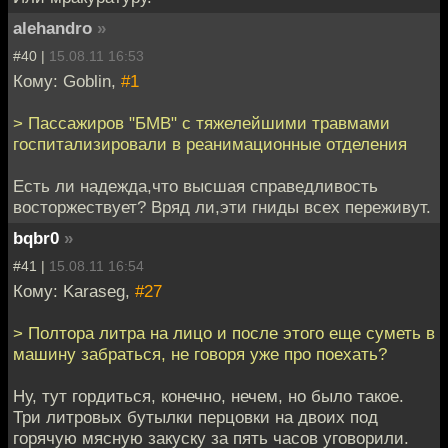
alehandro
»
#40 |
15.08.11 16:53
Кому: Goblin,
#1
> Пассажиров "БМВ" с тяжелейшими травмами
госпитализировали в реанимационные отделения
Есть ли надежда,что высшая справедливость
восторжествует? Вряд ли,эти гниды всех переживут.
bqbr0
»
#41 |
15.08.11 16:54
Кому: Karaseg,
#27
> Полтора литра на лицо и после этого еще суметь в
машину забраться, не говоря уже про поехать?
Ну, тут гордиться, конечно, нечем, но было такое.
Три литровых бутылки перцовки на двоих под
горячую мясную закуску за пять часов уговорили.