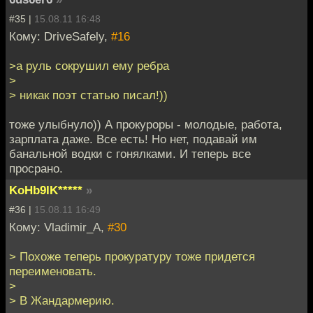
#35 |
15.08.11 16:48
Кому: DriveSafely,
#16
>а руль сокрушил ему ребра
>
> никак поэт статью писал!))
тоже улыбнуло)) А прокуроры - молодые, работа,
зарплата даже. Все есть! Но нет, подавай им
банальной водки с гонялками. И теперь все
просрано.
KoHb9IK*****
»
#36 |
15.08.11 16:49
Кому: Vladimir_A,
#30
> Похоже теперь прокуратуру тоже придется
переименовать.
>
> В Жандармерию.