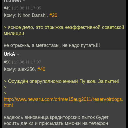
ru.meet
»
#49 |
15.08.11 17:05
Кому: Nihon Danshi,
#26
> ясное дело, это отрыжка неэффективной советской
милиции
не отрыжка, а метастазы, не надо путать!!!
UrkA
»
#50 |
15.08.11 17:07
Кому: alex256,
#46
> Осуждён оперуполномоченный Пучков. За пытки!
>
>
http://www.newsru.com/crime/15aug2011/reservoirdogs.
html
надеюсь виновница кредиторских пыток будет
носить дачки и присылать ммс-ки на телефон