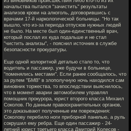
из виновников происшествия либо кто-то из их
начальства пытался "зачистить" результаты
анализов крови на алкоголь, договорившись с
врачами 17-й наркологической больницы. "Но так
вышло, что из-за периода отпусков нужных людей
не было. На месте был один-единственный врач,
который послал их куда подальше и не стал
"чистить анализы", - пояснил источник в службе
безопасности прокуратуры.
Еще одной колоритной деталью стало то, что
водитель и пассажир, уже будучи в больнице,
"поменялись местами". Если ранее сообщалось, что
за рулем "БМВ" в злополучную ночь находился сам
виновник торжества, то впоследствии выяснилось,
что в момент аварии автомобилем управлял
помощник прокурора, юрист второго класса Михаил
Соколов. По данным правоохранительных органов,
это доказывают полученные им повреждения:
Соколову перебило ноги приборной панелью, а руль
сокрушил ему ребра. Еще один пассажир - 24-
летний юрист третьего класса Дмитрий Колесов -