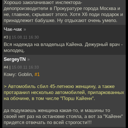
Хорошо заколачивают инспектора-
делопроизводители в Прокуратуре города Москва и
не, главное, скрывают этого. Хотя Х6 поди подарок и
принадлежит бабушке. Ну отдыхают очень умело.
Чак-чак
»
#3 |
15.08.11 16:30
Вся надежда на владельца Кайена. Дежурный врач -
молодец.
SergeyTN
»
#4 |
15.08.11 16:33
Кому: Goblin,
#1
> Автомобиль сбил 45-летнюю женщину, а также
протаранил несколько автомобилей, припаркованных
на обочине, в том числе "Порш Кайенн".
да подумаешь женщина какая-то, и машины то
своей нет раз на остановке стояла, а вот за "Кайенн"
придется отвечать по всей строгости!!!