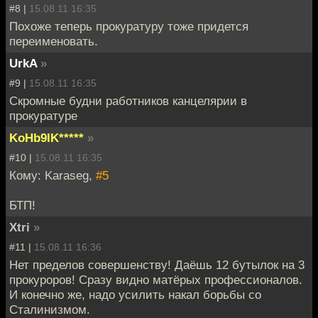
#8 |
15.08.11 16:35
Похоже теперь прокуратуру тоже придется
переименовать.
UrkA
»
#9 |
15.08.11 16:35
Скромные будни работников канцелярии в
прокуратуре
KoHb9IK*****
»
#10 |
15.08.11 16:35
Кому: Karaseg,
#5
БТП!
Xtri
»
#11 |
15.08.11 16:36
Нет пределов совершенству! Даёшь 12 бутылок на 3
прокуроров! Сразу видно матёрых профессионалов.
И конечно же, надо усилить накал борьбы со
Сталинизмом.