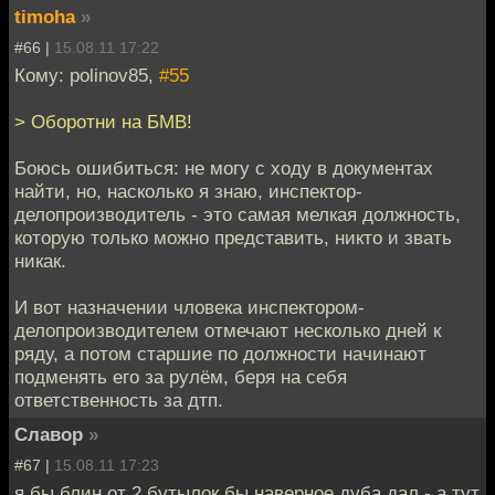
timoha
»
#66 |
15.08.11 17:22
Кому: polinov85,
#55
> Оборотни на БМВ!
Боюсь ошибиться: не могу с ходу в документах
найти, но, насколько я знаю, инспектор-
делопроизводитель - это самая мелкая должность,
которую только можно представить, никто и звать
никак.
И вот назначении чловека инспектором-
делопроизводителем отмечают несколько дней к
ряду, а потом старшие по должности начинают
подменять его за рулём, беря на себя
ответственность за дтп.
Славор
»
#67 |
15.08.11 17:23
я бы блин от 2 бутылок бы наверное дуба дал - а тут