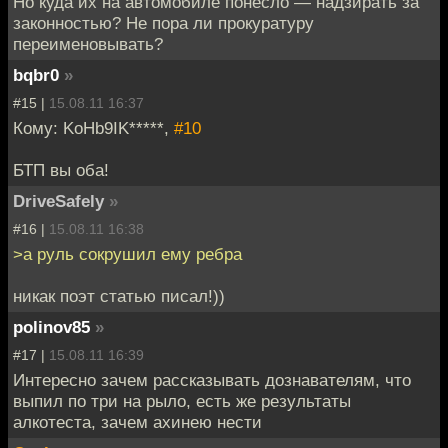
Но куда их на автомобиле понесло — надзирать за
законностью? Не пора ли прокуратуру
переименовывать?
bqbr0
»
#15 |
15.08.11 16:37
Кому: KoHb9IK*****,
#10
БТП вы оба!
DriveSafely
»
#16 |
15.08.11 16:38
>а руль сокрушил ему ребра
никак поэт статью писал!))
polinov85
»
#17 |
15.08.11 16:39
Интересно зачем рассказывать дознавателям, что
выпил по три на рыло, есть же результаты
алкотеста, зачем ахинею нести