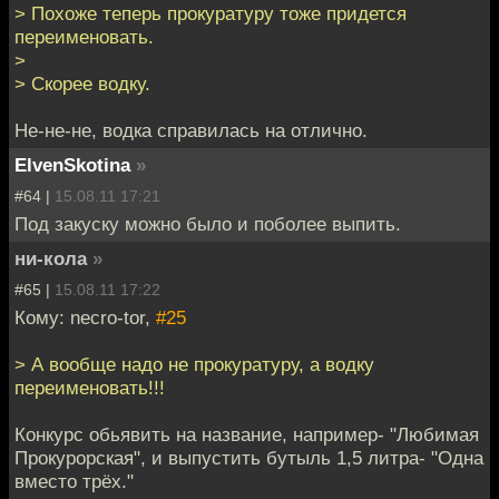
> Похоже теперь прокуратуру тоже придется
переименовать.
>
> Скорее водку.
Не-не-не, водка справилась на отлично.
ElvenSkotina
»
#64 |
15.08.11 17:21
Под закуску можно было и поболее выпить.
ни-кола
»
#65 |
15.08.11 17:22
Кому: necro-tor,
#25
> А вообще надо не прокуратуру, а водку
переименовать!!!
Конкурс обьявить на название, например- "Любимая
Прокурорская", и выпустить бутыль 1,5 литра- "Одна
вместо трёх."