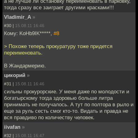
а не лучше ли остановку переименовать в парковку,
тогда сразу все заиграет другими красками!!!
Vladimir_A
»
#30 |
15.08.11 16:46
Кому: KoHb9IK*****,
#8
> Похоже теперь прокуратуру тоже придется
переименовать.
В Жандармерию.
цикорий
»
#31 |
15.08.11 16:46
сильны прокурорские. У меня даже по молодости и
богатырскому тогда здоровью больше литра
принимать не получалось. А тут по полтора в рыло и
еще за руль сесть смог кто-то. Видать и правда не
вся правдиво по количеству человек.
iivafan
»
#32 |
15.08.11 16:47