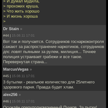
> И думал мудила,
> прохожих круша,
> Что жить хорошо
> И жизнь хороша
>
Dr Stain
»
#44 |
15.08.11 17:01
Вот так и получается. Сотрудников госнаркоконтроля
сажают за распространение наркотиков, сотрудников
дпс ловят пьяными за рулем, милиция... Точнее
полиция устраивает грабежи и все такое.
Перевернутая страна...
MarcusVegas
»
#45 |
15.08.11 17:01
3 бутылки - реальное количество для 25летнего
здорового парня. Правда будет хлам.
alex256
»
#46 |
15.08.11 17:01
Осуждён оперуполномоченный Пучков. За пытки!