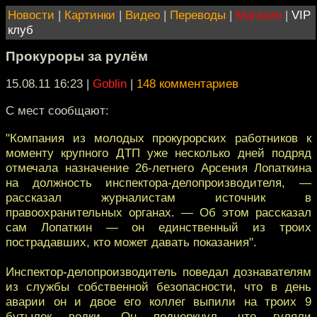
Новости
|
Картинки
|
Видео
|
Переводы
|
Магазин
|
VIP
клуб
Прокуроры за рулём
15.08.11 16:23
|
Goblin
|
148 комментариев
С мест сообщают:
"Компания из молодых прокурорских работников к
моменту крупного ДТП уже несколько дней подряд
отмечала назначение 26-летнего Арсения Лопаткина
на должность инспектора-делопроизводителя, —
рассказал журналистам источник в
правоохранительных органах. — Об этом рассказал
сам Лопаткин — он единственный из троих
пострадавших, кто может давать показания".
Инспектор-делопроизводитель поведал дознавателям
из службы собственной безопасности, что в день
аварии он и двое его коллег выпили на троих 9
бутылок водки. Он подчеркнул, что гуляли