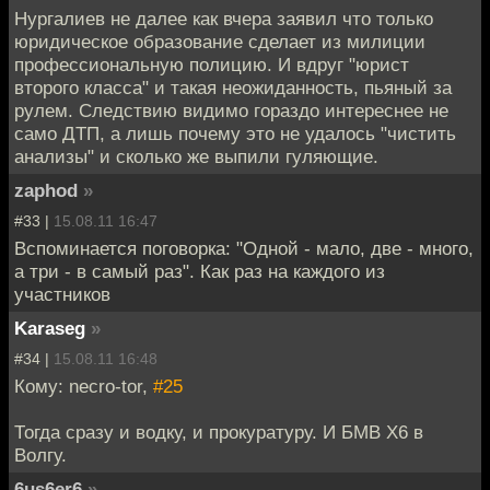
Нургалиев не далее как вчера заявил что только
юридическое образование сделает из милиции
профессиональную полицию. И вдруг "юрист
второго класса" и такая неожиданность, пьяный за
рулем. Следствию видимо гораздо интереснее не
само ДТП, а лишь почему это не удалось "чистить
анализы" и сколько же выпили гуляющие.
zaphod
»
#33 |
15.08.11 16:47
Вспоминается поговорка: "Одной - мало, две - много,
а три - в самый раз". Как раз на каждого из
участников
Karaseg
»
#34 |
15.08.11 16:48
Кому: necro-tor,
#25
Тогда сразу и водку, и прокуратуру. И БМВ Х6 в
Волгу.
6us6er6
»