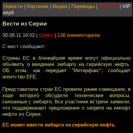
Новости
|
Картинки
|
Видео
|
Переводы
|
Магазин
|
VIP
клуб
Вести из Сирии
30.08.11 16:02
|
Goblin
|
138 комментариев
С мест сообщают:
Страны ЕС в ближайшее время могут официально
объявить о введении эмбарго на сирийскую нефть.
ОБ этом, как передает "Интерфакс", сообщает
агентство EFE.
Представители стран ЕС провели ранее совещание, в
ходе которого обсудили технические вопросы,
связанные с эмбарго. Все участники встречи заявили,
что поддерживают предложение о запрете на импорт
нефти из Сирии.
ЕС может ввести эмбарго на сирийскую нефть