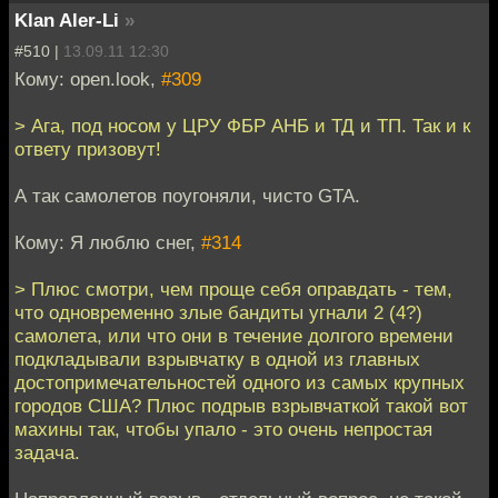
Klan Aler-Li
»
#510 |
13.09.11 12:30
Кому: open.look,
#309
> Ага, под носом у ЦРУ ФБР АНБ и ТД и ТП. Так и к
ответу призовут!
А так самолетов поугоняли, чисто GTA.
Кому: Я люблю снег,
#314
> Плюс смотри, чем проще себя оправдать - тем,
что одновременно злые бандиты угнали 2 (4?)
самолета, или что они в течение долгого времени
подкладывали взрывчатку в одной из главных
достопримечательностей одного из самых крупных
городов США? Плюс подрыв взрывчаткой такой вот
махины так, чтобы упало - это очень непростая
задача.