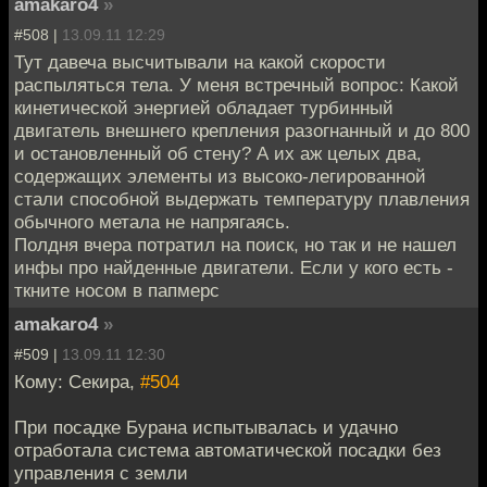
amakaro4
»
#508 |
13.09.11 12:29
Тут давеча высчитывали на какой скорости
распыляться тела. У меня встречный вопрос: Какой
кинетической энергией обладает турбинный
двигатель внешнего крепления разогнанный и до 800
и остановленный об стену? А их аж целых два,
содержащих элементы из высоко-легированной
стали способной выдержать температуру плавления
обычного метала не напрягаясь.
Полдня вчера потратил на поиск, но так и не нашел
инфы про найденные двигатели. Если у кого есть -
ткните носом в папмерс
amakaro4
»
#509 |
13.09.11 12:30
Кому: Секира,
#504
При посадке Бурана испытывалась и удачно
отработала система автоматической посадки без
управления с земли