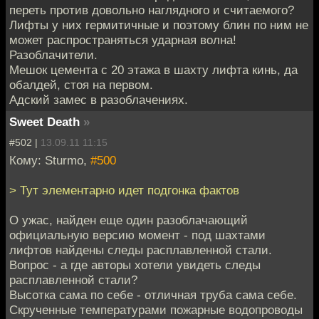
переть против довольно наглядного и считаемого?
Лифты у них гермитичные и поэтому блин по ним не
может распространяться ударная волна!
Разоблачители.
Мешок цемента с 20 этажа в шахту лифта кинь, да
обалдей, стоя на первом.
Адский замес в разоблачениях.
Sweet Death
»
#502 |
13.09.11 11:15
Кому: Sturmo,
#500
> Тут элементарно идет подгонка фактов
О ужас, найден еще один разоблачающий
официальную версию момент - под шахтами
лифтов найдены следы расплавленной стали.
Вопрос - а где авторы хотели увидеть следы
расплавленной стали?
Высотка сама по себе - отличная труба сама себе.
Скрученные температурами пожарные водопроводы