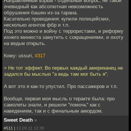
Направленный взрыв - отдельный вопрос, не такой
очевидный как абсолютная невозможность
обрушения башен из-за тарана.
Касательно проведения: купили полицейских,
несколько агентов фбр и т.п.
Под это можно и войну с террористами, и реформу
ихнего минюста замутить с сокращениями, и охоту
на ведьм открыть.
Кому: ussuri,
#317
> Не тот эффект. Во первых каждый американец не
задался бы мыслью "а ведь там мог быть я".
А вот это я как-то упустил. Про пассажиров и т.п.
Вообще, первая моя мысль о теракте была: про
самолеты знали, и решили "помочь" как с
наведением, так и с финальным аккордом.
Sweet Death
»
#511 |
13.09.11 12:39