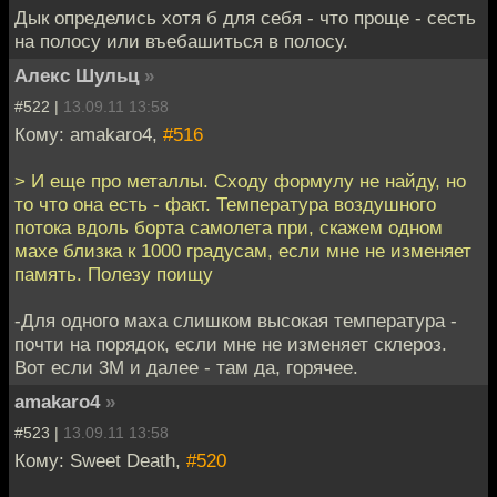
Дык определись хотя б для себя - что проще - сесть
на полосу или въебашиться в полосу.
Алекс Шульц
»
#522 |
13.09.11 13:58
Кому: amakaro4,
#516
> И еще про металлы. Сходу формулу не найду, но
то что она есть - факт. Температура воздушного
потока вдоль борта самолета при, скажем одном
махе близка к 1000 градусам, если мне не изменяет
память. Полезу поищу
-Для одного маха слишком высокая температура -
почти на порядок, если мне не изменяет склероз.
Вот если 3М и далее - там да, горячее.
amakaro4
»
#523 |
13.09.11 13:58
Кому: Sweet Death,
#520