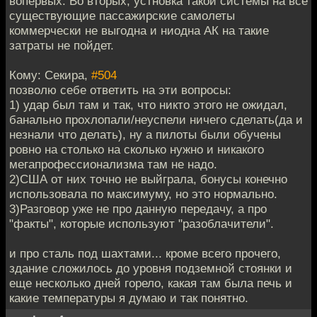
вопервых. Во вторых, устновка такой системы на все
существующие пассажирские самолеты
коммерчески не выгодна и ниодна АК на такие
затраты не пойдет.
Кому: Секира,
#504
позволю себе ответить на эти вопросы:
1) удар был там и так, что никто этого не ожидал,
банально прохлопали/неуспели ничего сделать(да и
незнали что делать), ну а пилоты были обучены
ровно на столько на сколько нужно и никакого
мегапрофессионализма там не надо.
2)США от них точно не выйграла, бонусы конечно
использовала по максимуму, но это нормально.
3)Разговор уже не про данную передачу, а про
"факты", которые используют "разоблачители".
и про сталь под шахтами... кроме всего прочего,
здание сложилось до уровня подземной стоянки и
еще несколько дней горело, какая там была печь и
какие температуры я думаю и так понятно.