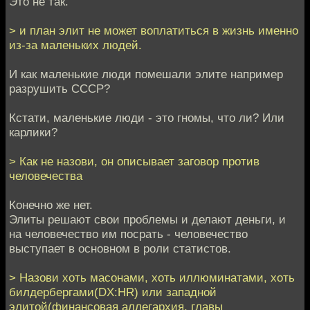
Это не так.
> и план элит не может воплатиться в жизнь именно
из-за маленьких людей.
И как маленькие люди помешали элите например
разрушить СССР?
Кстати, маленькие люди - это гномы, что ли? Или
карлики?
> Как не назови, он описывает заговор против
человечества
Конечно же нет.
Элиты решают свои проблемы и делают деньги, и
на человечество им посрать - человечество
выступает в основном в роли статистов.
> Назови хоть масонами, хоть иллюминатами, хоть
билдербергами(DX:HR) или западной
элитой(финансовая аллегархия, главы