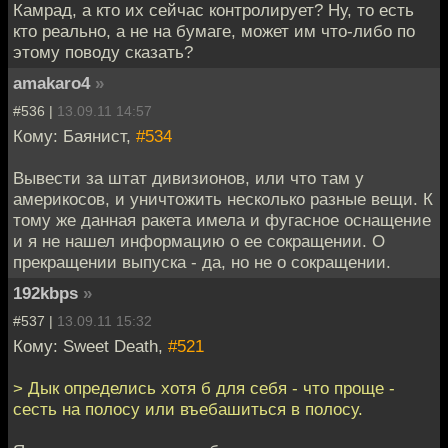
Камрад, а кто их сейчас контролирует? Ну, то есть
кто реально, а не на бумаге, может им что-либо по
этому поводу сказать?
amakaro4
»
#536 |
13.09.11 14:57
Кому: Баянист,
#534
Вывести за штат дивизионов, или что там у
америкосов, и уничтожить несколько разные вещи. К
тому же данная ракета имела и фугасное оснащение
и я не нашел информацию о ее сокращении. О
прекращении выпуска - да, но не о сокращении.
192kbps
»
#537 |
13.09.11 15:32
Кому: Sweet Death,
#521
> Дык определись хотя б для себя - что проще -
сесть на полосу или въебашиться в полосу.