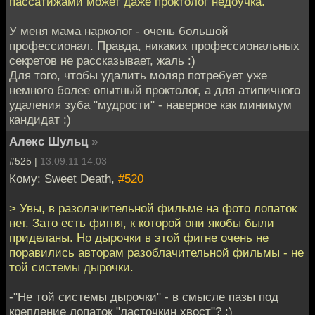
пассатижами может даже проктолог недоучка.
У меня мама нарколог - очень большой
профессионал. Правда, никаких профессиональных
секретов не рассказывает, жаль :)
Для того, чтобы удалить моляр потребует уже
немного более опытный проктолог, а для атипичного
удаления зуба "мудрости" - наверное как минимум
кандидат :)
Алекс Шульц
»
#525 |
13.09.11 14:03
Кому: Sweet Death,
#520
> Увы, в разолачительной фильме на фото лопаток
нет. Зато есть фигня, к которой они якобы были
приделаны. Но дырочки в этой фигне очень не
поравились авторам разоблачительной фильмы - не
той системы дырочки.
-"Не той системы дырочки" - в смысле пазы под
крепление лопаток "ласточкин хвост"? :)