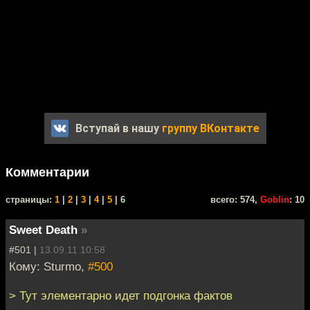
Вступай в нашу
группу ВКонтакте
Комментарии
cтраницы:
1
|
2
|
3
|
4
|
5
| 6
всего: 574,
Goblin
: 10
Sweet Death
»
#501 |
13.09.11 10:58
Кому: Sturmo,
#500
> Тут элементарно идет подгонка фактов