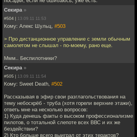
посадки, если не ошибаюсь, уже есть.
Секира
»
#504 |
13.09.11 11:53
Кому: Алекс Шульц,
#503
> Про дистанционное управление с земли обычным
самолетом не слышал - по-моему, рано еще.
Ммм.. Беспилотники?
Секира
»
#505 |
13.09.11 11:54
Кому: Sweet Death,
#502
Рассказывая в эфир свои разглагольствования на
тему небоскрёб - труба (хотя горели верхние этажи),
ответь мне на несколько вопросов:
1) Куда денешь факты о высоком профессионализме
пилотов, о тотальной слепоте всех ВВС и их же
бездействии?
2) Кто больше всего выиграл от этих терактов?