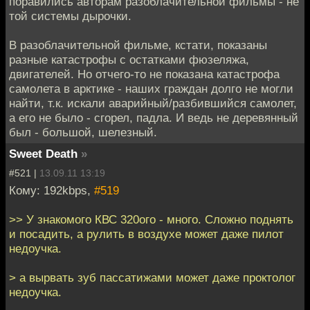
поравились авторам разоблачительной фильмы - не
той системы дырочки.
В разоблачительной фильме, кстати, показаны
разные катастрофы с остатками фюзеляжа,
двигателей. Но отчего-то не показана катастрофа
самолета в арктике - наших граждан долго не могли
найти, т.к. искали аварийный/разбившийся самолет,
а его не было - сгорел, падла. И ведь не деревянный
был - большой, шелезный.
Sweet Death
»
#521 |
13.09.11 13:19
Кому: 192kbps,
#519
>> У знакомого КВС 320ого - много. Сложно поднять
и посадить, а рулить в воздухе может даже пилот
недоучка.
> а вырвать зуб пассатижами может даже проктолог
недоучка.