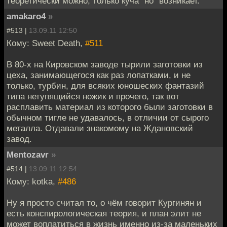
теоретически можно, только куча "но" возникает.
amakaro4
»
#513 |
13.09.11 12:50
Кому: Sweet Death,
#511
В 80-х на Кировском заводе тырили заготовки из
цеха, занимающегося как раз лопатками, и не
только, турбин, для всяких юношеских фантазий
типа нетупящийся ножик и прочего, так вот
расплавить материал из которого были заготовки в
обычном тигле не удавалось, в отличии от сырого
металла. Отдавали знакомому на Ждановский
завод.
Mentozavr
»
#514 |
13.09.11 12:54
Кому: kotka,
#486
Ну я просто считал то, о чём говорит Кургинян и
есть конспирологическая теория, и план элит не
может воплатиться в жизнь именно из-за маленьких