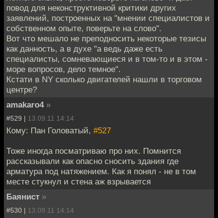
повод для неконструктивной критики других
заявлений, построенных на "мнении специалистов и
собственном опыте, поверьте на слово".
Вот что мешало не преподносить некоторые тезисы
как данность, а в духе "а ведь даже есть
специалисты, сомневающиеся и в том-то и в этом -
море вопросов, дело темное".
Кстати в NY сколько двигателей нашли в торговом
центре?
amakaro4
»
#529 |
13.09.11 14:14
Кому: Пан Головатый,
#527
Тоже иногда посматриваю про них. Помнится
рассказывали как опасно сносить здания где
арматура под натяжением. Как я понял - не в том
месте стукнул и стена аж взрывается
Баянист
»
#530 |
13.09.11 14:14