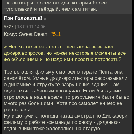
т.к. он покрыт слоем оксида, который более
тугоплавкий и твёрдый, чем сам титан.
Пан Головатый
»
#527 |
13.09.11 14:06
Кому: Sweet Death,
#511
> Нет, я согласен - фото с пентагона вызывает
дохера вопросов, но может некоторые моменты все
же объяснимы и не надо ими яростно потрясать?
Третьего дня фильму смотрел о таране Пентагона
самолётом. Умные дяди-архитекторы рассказывали
о динамике и структуре разрушения здания. Там
один тезис забавный прозвучал: Если бы здание
строилось в наше время, то разрушения были бы во
много раз большими. Хотя про самолёт ничего не
рассказали.
Ну и до кучи с полгода назад смотрел по Дискавери
фильму о работе комманды по сносу - дяденьки-
подрывники тоже жаловались на старую