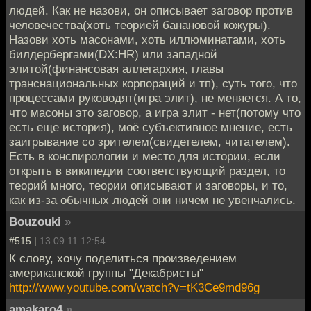
людей. Как не назови, он описывает заговор против
человечества(хоть теорией банановой кожуры).
Назови хоть масонами, хоть иллюминатами, хоть
билдербергами(DX:HR) или западной
элитой(финансовая аллегархия, главы
транснациональных корпораций и тп), суть того, что
процессами руководят(игра элит), не меняется. А то,
что масоны это заговор, а игра элит - нет(потому что
есть еще история), моё субъективное мнение, есть
заигрывание со зрителем(свидетелем, читателем).
Есть в конспирологии и место для истории, если
открыть в википедии соответствующий раздел, то
теорий много, теории описывают и заговоры, и то,
как из-за обычных людей они ничем не увенчались.
Bouzouki
»
#515 |
13.09.11 12:54
К слову, хочу поделиться произведением
американской группы "Декабристы"
http://www.youtube.com/watch?v=tK3Ce9md96g
amakaro4
»