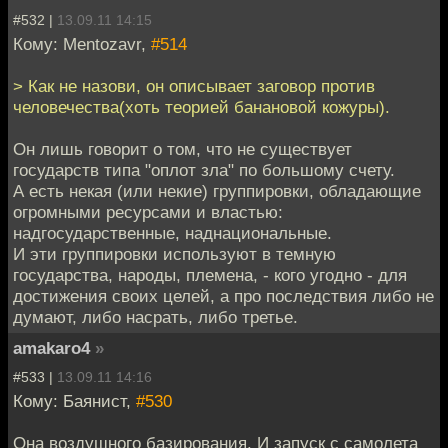
#532 |
13.09.11 14:15
Кому: Mentozavr,
#514
> Как не назови, он описывает заговор против
человечества(хоть теорией банановой кожуры).
Он лишь говорит о том, что не существует
государств типа "оплот зла" по большому счету.
А есть некая (или некие) группировки, обладающие
огромными ресурсами и властью:
надгосударственные, наднациональные.
И эти группировки используют в темную
государства, народы, племена, - кого угодно - для
достижения своих целей, а про последствия либо не
думают, либо насрать, либо третье.
amakaro4
»
#533 |
13.09.11 14:16
Кому: Баянист,
#530
Она воздушного базирования. И запуск с самолета