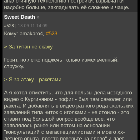
аналогичную технологию постройки: взрывчатки
надобно больше, закладывать её сложнее и чаще.
Sweet Death
»
#528 |
13.09.11 14:09
Кому: amakaro4,
#523
> За титан не скажу
Горит, но легко поджечь только измельченный,
стружку.
> Я за атаку - ракетами
А я хотел отметить, что для пользы дела исзодного
видео с Кургиняном - пофиг - был там самолет или
ракета. И добавлять в видео разного рода скользких
заявлений типа ниток с иголками - не стоило - это
ставит под большой вопрос вообще все, что
заявлялось ранее или потом на основании
"консультаций с мегаспециалистами и моего хх-
летнего опыта, просто поверьте на слово" и дает