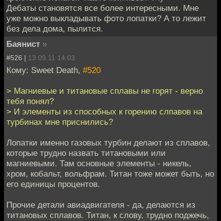
Дебаты становятся все более интересными. Мне
уже можно выкладывать фото лопатки? А то лежит
без дела дома, пылится.
Баянист
»
#526 |
13.09.11 14:03
Кому: Sweet Death,
#520
> Магниевые и титановые сплавы не горят - верно
тебя понял?
> И элементы из способных к горению слпавов на
турбинах мне приснились?
Лопатки именно газовых турбин делают из сплавов,
которые трудно назвать титановыми или
магниевыми. Там основные элементы - никель,
хром, кобальт, вольфрам. Титан тоже может быть, но
его единицы процентов.
Прочие детали авиадвигателя - да, делаются из
титановых сплавов. Титан, к слову, трудно поджечь,