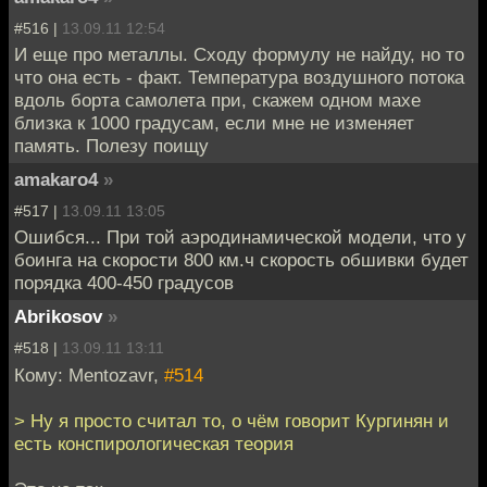
#516 |
13.09.11 12:54
И еще про металлы. Сходу формулу не найду, но то
что она есть - факт. Температура воздушного потока
вдоль борта самолета при, скажем одном махе
близка к 1000 градусам, если мне не изменяет
память. Полезу поищу
amakaro4
»
#517 |
13.09.11 13:05
Ошибся... При той аэродинамической модели, что у
боинга на скорости 800 км.ч скорость обшивки будет
порядка 400-450 градусов
Abrikosov
»
#518 |
13.09.11 13:11
Кому: Mentozavr,
#514
> Ну я просто считал то, о чём говорит Кургинян и
есть конспирологическая теория