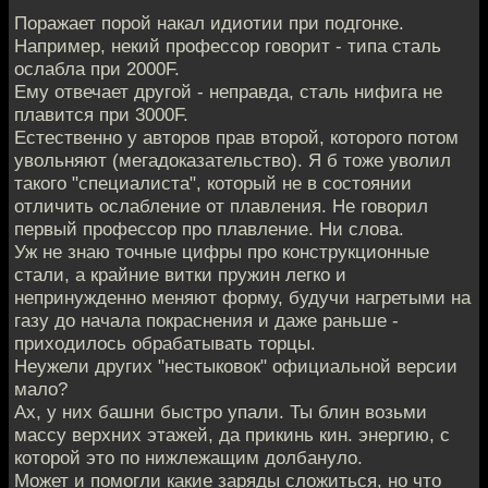
Поражает порой накал идиотии при подгонке.
Например, некий профессор говорит - типа сталь
ослабла при 2000F.
Ему отвечает другой - неправда, сталь нифига не
плавится при 3000F.
Естественно у авторов прав второй, которого потом
увольняют (мегадоказательство). Я б тоже уволил
такого "специалиста", который не в состоянии
отличить ослабление от плавления. Не говорил
первый профессор про плавление. Ни слова.
Уж не знаю точные цифры про конструкционные
стали, а крайние витки пружин легко и
непринужденно меняют форму, будучи нагретыми на
газу до начала покраснения и даже раньше -
приходилось обрабатывать торцы.
Неужели других "нестыковок" официальной версии
мало?
Ах, у них башни быстро упали. Ты блин возьми
массу верхних этажей, да прикинь кин. энергию, с
которой это по нижлежащим долбануло.
Может и помогли какие заряды сложиться, но что