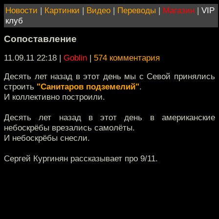
Новости
|
Картинки
|
Видео
|
Переводы
|
Магазин
|
VIP
клуб
Сопоставление
11.09.11 22:18
|
Goblin
|
574 комментария
Десять лет назад в этот день мы с Севой принялись
строить
"Санитаров подземелий"
.
И коллективно построили.
Десять лет назад в этот день в американские
небоскрёбы врезались самолёты.
И небоскрёбы снесли.
Сергей Кургинян рассказывает про 9/11.