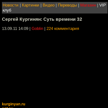
Новости
|
Картинки
|
Видео
|
Переводы
|
Магазин
|
VIP
клуб
Сергей Кургинян: Суть времени 32
13.09.11 14:09
|
Goblin
|
224 комментария
kurginyan.ru