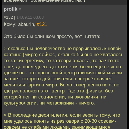
вселенной "более-менее известна"?
profik
»
#132 |
14.09.11 03:03
Кому: abaurin,
#121
Это было бы слишком просто, вот цитата:
> сколько бы человечество не прорывалось к новой
картине (мира) сейчас, сколько бы оно не хваталось
то за синергетику, то за теорию хаоса, то за что-то
ещё, до последнего десятилетия было ещё не ясно
где же он - тот прорывной центр физической мысли,
за счёт которого действительно всерьёз начнёт
меняться картина мира. Было совершенно не ясно
где расположен этот центр. Где эта физика, без
которой нет ни социологии, ни экономики, ни
культурологии, ни метафизики - ничего.
> В последние десятилетия, если верить тому, что
мне удалось понять из разговора с 20-30 совсем-
совсем не слабыми людьми, занимающимися