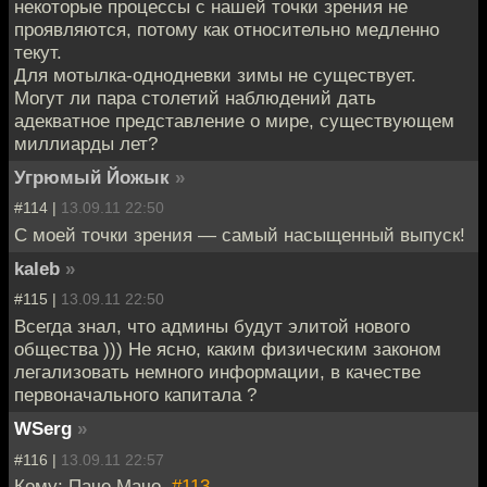
некоторые процессы с нашей точки зрения не
проявляются, потому как относительно медленно
текут.
Для мотылка-однодневки зимы не существует.
Могут ли пара столетий наблюдений дать
адекватное представление о мире, существующем
миллиарды лет?
Угрюмый Йожык
»
#114 |
13.09.11 22:50
С моей точки зрения — самый насыщенный выпуск!
kaleb
»
#115 |
13.09.11 22:50
Всегда знал, что админы будут элитой нового
общества ))) Не ясно, каким физическим законом
легализовать немного информации, в качестве
первоначального капитала ?
WSerg
»
#116 |
13.09.11 22:57
Кому: Паче Мачо,
#113