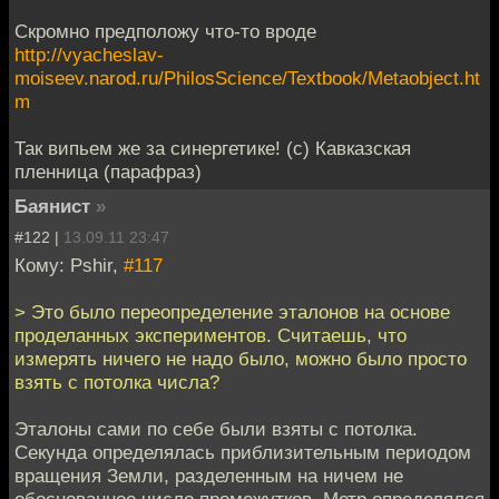
Скромно предположу что-то вроде
http://vyacheslav-
moiseev.narod.ru/PhilosScience/Textbook/Metaobject.ht
m
Так випьем же за синергетике! (с) Кавказская
пленница (парафраз)
Баянист
»
#122 |
13.09.11 23:47
Кому: Pshir,
#117
> Это было переопределение эталонов на основе
проделанных экспериментов. Считаешь, что
измерять ничего не надо было, можно было просто
взять с потолка числа?
Эталоны сами по себе были взяты с потолка.
Секунда определялась приблизительным периодом
вращения Земли, разделенным на ничем не
обоснованное число промежутков. Метр определялся