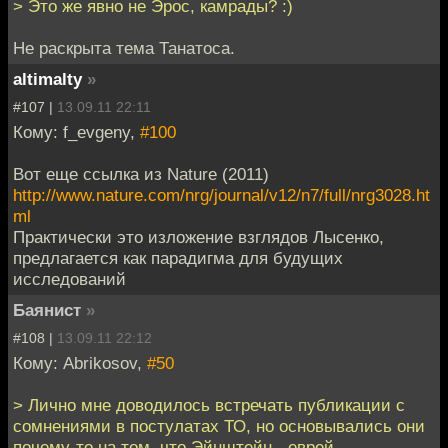
> Это же явно не Эрос, камрады? :)
Не раскрыта тема Танатоса.
altimalty
»
#107 |
13.09.11 22:11
Кому: f_evgeny,
#100
Вот еще ссылка из Nature (2011)
http://www.nature.com/nrg/journal/v12/n7/full/nrg3028.ht
ml
Практически это изложение взглядов Лысенко,
предлагается как парадигма для будущих
исследований
Баянист
»
#108 |
13.09.11 22:12
Кому: Abrikosov,
#50
> Лично мне доводилось встречать публикации с
сомнениями в постулатах ТО, но основывались они
почему-то на том, что Эйнштейн - еврей.