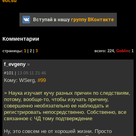
eot.su
Вступай в нашу
группу ВКонтакте
Комментарии
cтраницы:
1
| 2 |
3
всего: 224,
Goblin
: 1
f_evgeny
»
#101 |
13.09.11 21:46
Кому: WSerg,
#99
> Наука изучает кучу разных причин по следствиям,
потому, вообще-то, чтобы изучать причину,
совершенно необязательно ее наблюдать и
регистрировать непосредственно. Собственно, все
связанное с ЧД тому подтверждение
Ну, это совсем не от хорошей жизни. Просто