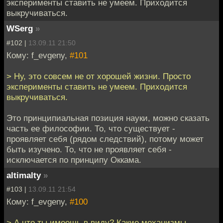
эксперименты ставить не умеем. Приходится
выкручиваться.
WSerg
»
#102 |
13.09.11 21:50
Кому: f_evgeny,
#101
> Ну, это совсем не от хорошей жизни. Просто
эксперименты ставить не умеем. Приходится
выкручиваться.
Это принципиальная позиция науки, можно сказать
часть ее философии. То, что существует -
проявляет себя (рядом следствий), потому может
быть изучено. То, что не проявляет себя -
исключается по принципу Оккама.
altimalty
»
#103 |
13.09.11 21:54
Кому: f_evgeny,
#100
> А что ты имеешь в виду? Какие механизмы