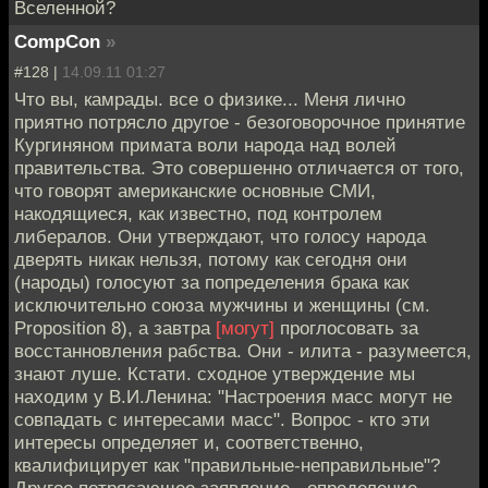
Вселенной?
CompCon
»
#128 |
14.09.11 01:27
Что вы, камрады. все о физике... Меня лично
приятно потрясло другое - безоговорочное принятие
Кургиняном примата воли народа над волей
правительства. Это совершенно отличается от того,
что говорят американские основные СМИ,
накодящиеся, как известно, под контролем
либералов. Они утверждают, что голосу народа
дверять никак нельзя, потому как сегодня они
(народы) голосуют за попределения брака как
исключительно союза мужчины и женщины (см.
Proposition 8), а завтра
[могут]
проглосовать за
восстанновления рабства. Они - илита - разумеется,
знают луше. Кстати. сходное утверждение мы
находим у В.И.Ленина: "Настроения масс могут не
совпадать с интересами масс". Вопрос - кто эти
интересы определяет и, соответственно,
квалифицирует как "правильные-неправильные"?