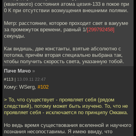
(квантового) состояния атома цезия-133 в покое при
0 К при отсутствии возмущения внешними полями.
Метр: расстояние, которое проходит свет в вакууме
за промежуток времени, равный 1/
[299792458]
секунды.
Как видишь, две константы, взятые абсолютно с
потолка, причём вторая специально выбрана так,
чтобы получить скорость света, указанную тобой.
Паче Мачо
»
#113 |
13.09.11 22:47
Кому: WSerg,
#102
> То, что существует - проявляет себя (рядом
следствий), потому может быть изучено. То, что не
проявляет себя - исключается по принципу Оккама.
Но ведь время существования вселенной и научного
познания несопоставимы. Я имею ввиду, что