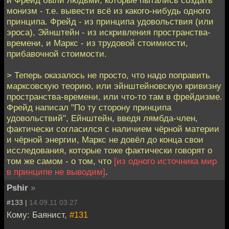
и Фрейд были людьми, которые пытались создать
монизм - т.е. вывести всё из какого-нибудь одного
принципа. Фрейд - из принципа удовольствия (или
эроса), Эйнштейн - из искривления пространства-
времени, и Маркс - из трудовой стоимиости,
прибавочной стоимости.
> Теперь оказалось не просто, что надо поправить
марксовскую теорию, или эйнштейновскую кривизну
пространства-времени, или что-то там в фрейдизме.
Фрейд написал "По ту сторону принципа
удовольствий", Ейнштейн, введя лямбда-член,
фактически согласился с наличием чёрной материи
и чёрной энергии, Маркс не довёл до конца свои
исследования, которые тоже фактически говорят о
том же самом - о том, что
[из одного источника мир
в принципе не выводим]
.
Pshir
»
#133 |
14.09.11 03:27
Кому: Баянист,
#131