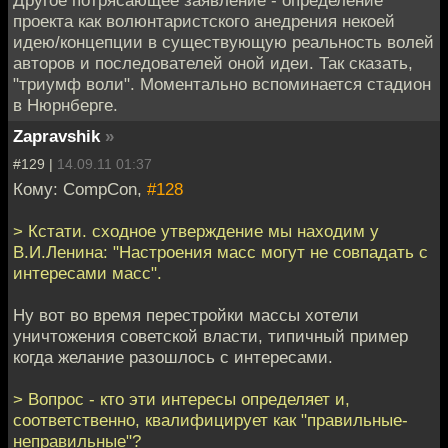
Другое потрясающее заявление - определение
проекта как волюнтаристского анедрения некоей
идею/концепции в существующую реальность волей
авторов и последователей оной идеи. Так сказать,
"триумф воли". Моментально вспоминается стадион
в Нюрнберге.
Zapravshik
»
#129 |
14.09.11 01:37
Кому: CompCon,
#128
> Кстати. сходное утверждение мы находим у
В.И.Ленина: "Настроения масс могут не совпадать с
интересами масс".
Ну вот во время перестройки массы хотели
уничтожения советской власти, типичный пример
когда желание разошлось с интересами.
> Вопрос - кто эти интересы определяет и,
соответственно, квалифицирует как "правильные-
неправильные"?