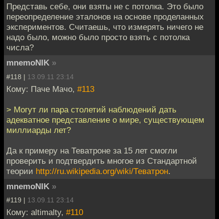
Представь себе, они взяты не с потолка. Это было
переопределение эталонов на основе проделанных
экспериментов. Считаешь, что измерять ничего не
надо было, можно было просто взять с потолка
числа?
mnemoNIK
»
#118 |
13.09.11 23:14
Кому: Паче Мачо,
#113
> Могут ли пара столетий наблюдений дать
адекватное представление о мире, существующем
миллиарды лет?
Да к примеру на Теватроне за 15 лет смогли
проверить и подтвердить многое из Стандартной
теории
http://ru.wikipedia.org/wiki/Теватрон
.
mnemoNIK
»
#119 |
13.09.11 23:14
Кому: altimalty,
#110