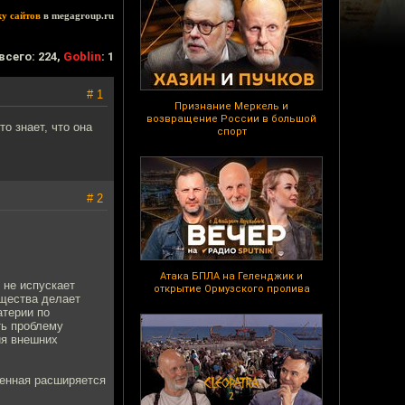
ку сайтов
в megagroup.ru
всего: 224,
Goblin
: 1
# 1
Признание Меркель и
возвращение России в большой
о знает, что она
спорт
# 2
Атака БПЛА на Геленджик и
 не испускает
открытие Ормузского пролива
ещества делает
атерии по
ь проблему
ия внешних
ленная расширяется