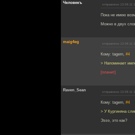
Человекъ
отправлено 13.09.11 
Пока не имею воз
Можно в двух сло
maig4eg
отправлено 13.09.11 
Кому: tagern,
#4
> Напоминает имп
[плачит]
Raven_Sean
отправлено 13.09.11 
Кому: tagern,
#4
> У Кургиняна сли
Ээээ, это как?