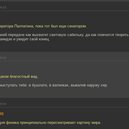
16:02
ератора Палпатина, пока тот был еще сенатором.
ней передаче как выхватит световую сабельку, да как помчится творить
ванидзе и увидит свой конец.
16:02
шком благостный вид.
выступать тебе: в бушлате, в валенках, вывалив наружу хер.
16:04
#8
дня физика принципиально пересматривает картину мира