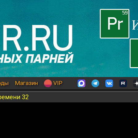
оды
Магазин
VIP
ремени 32