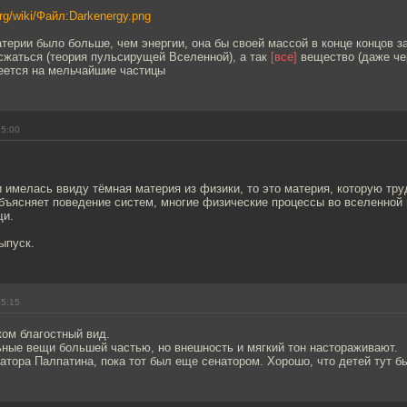
.org/wiki/Файл:Darkenergy.png
терии было больше, чем энергии, она бы своей массой в конце концов з
сжаться (теория пульсирущей Вселенной), а так
[все]
вещество (даже че
сеется на мельчайшие частицы
15:00
и имелась ввиду тёмная материя из физики, то это материя, которую тру
бъясняет поведение систем, многие физические процессы во вселенной 
щи.
ыпуск.
15:15
ком благостный вид.
ьные вещи большей частью, но внешность и мягкий тон настораживают.
тора Палпатина, пока тот был еще сенатором. Хорошо, что детей тут бы