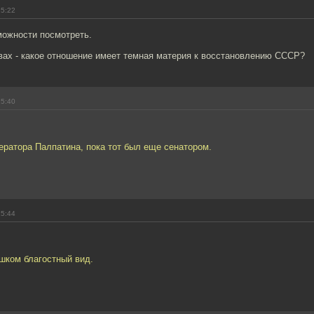
15:22
можности посмотреть.
вах - какое отношение имеет темная материя к восстановлению СССР?
15:40
ератора Палпатина, пока тот был еще сенатором.
15:44
шком благостный вид.