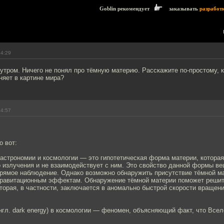
Goblin рекомендует
заказывать
разработ
14:29
утром. Ничего не понял про тёмную материю. Расскажите по-простому, кт
няет в картине мира?
14:57
о вот:
астрономии и космологии — это гипотетическая форма материи, которая
о излучения и не взаимодействует с ним. Это свойство данной формы в
рямое наблюдение. Однако возможно обнаружить присутствие тёмной м
равитационным эффектам. Обнаружение тёмной материи поможет решит
торая, в частности, заключается в аномально быстрой скорости вращен
.
англ. dark energy) в космологии — феномен, объясняющий факт, что Все