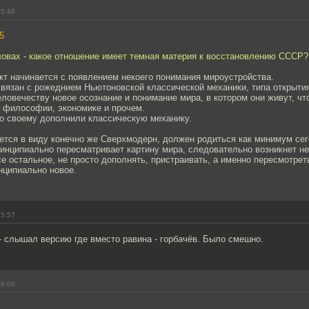
15:46
5
ловах - какое отношение имеет темная материя к восстановлению СССР?
кт начинается с появлением некоего понимания мироустройства.
связан с рожеднием Ньютоновской классической механики, типа открыти
ловечеству новое осознание и понимание мира, в котором они живут, чт
в философии, экономике и прочем.
о своему дополнили классическую механику.
ется в виду конечно же Сверхмодерн, должен родиться как минимум сег
ринципиально пересматривает картину мира, следовательно возникнет н
е остальное, не просто дополнять, пристраивать, а именно пересмотреть
нципиально новое.
15:57
- слышал версию где вместо равина - горбачёв. Было смешно.
16:00