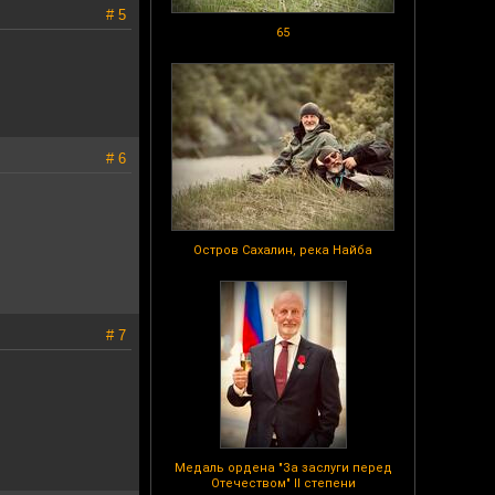
# 5
65
# 6
Остров Сахалин, река Найба
# 7
Медаль ордена "За заслуги перед
Отечеством" II степени