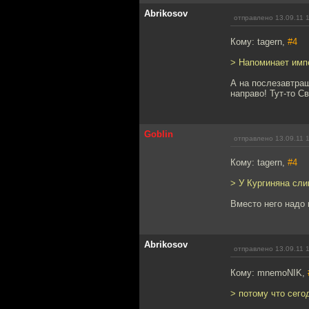
Abrikosov
отправлено 13.09.11 
Кому: tagern,
#4
> Напоминает имп
А на послезавтраш
направо! Тут-то С
Goblin
отправлено 13.09.11 
Кому: tagern,
#4
> У Кургиняна сли
Вместо него надо 
Abrikosov
отправлено 13.09.11 
Кому: mnemoNIK,
> потому что сего