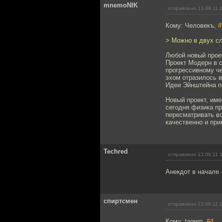
mnemoNIK
отправлено 13.09.11 
Кому: Человекъ,
#
> Можно в двух с
Любой новый прое
Проект Модерн в 
прогрессивному че
эхом отразилось 
Идеи Эйнштейна п
Новый проект, име
сегодня физика п
пересматривать вс
качественно и при
Techred
отправлено 13.09.11 
Анекдот в начале 
спиртсмен
отправлено 13.09.11 
Кому: tagern,
#4