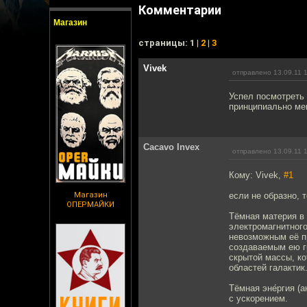
Комментарии
Магазин
cтраницы: 1 |
2
|
3
Vivek
отправлено 13.09.11 
Успел посмотреть 
принципиально ме
Cacavo Invex
отправлено 13.09.11 
Кому: Vivek,
#1
Магазин
если не образно, т
ОПЕРМАЙКИ
Тёмная материя в 
электромагнитног
невозможным её п
создаваемым ею г
скрытой массы, ко
областей галактик
Тёмная эне́ргия (
с ускорением.