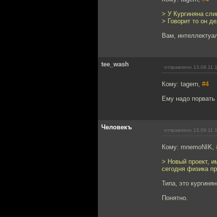
> У Кургиняна сли
> Говорит то он д
Вам, интеллектуал
tee_wash
отправлено 13.09.11 
Кому: tagern,
#4
Ему надо порвать 
Человекъ
отправлено 13.09.11 
Кому: mnemoNIK,
> Новый проект, и
сегодня физика п
Типа, это кургиня
Понятно.