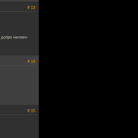
# 13
 добро налево-
# 14
# 15