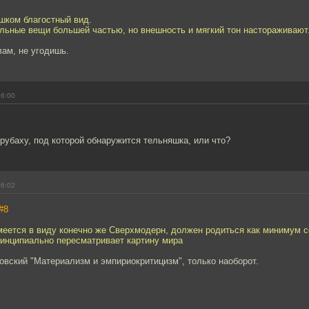
шком благостный вид.
ельные вещи большей частью, но внешность и мягкий тон настораживают
ам, не угодишь.
16:00
рубаху, под которой обнаружится тельняшка, или что?
16:02
#8
меется в виду конечно же Сверхмодерн, должен родиться как минимум с
ринципиально пересматривает картину мира
новский "Материализм и эмпириокритицизм", только наоборот.