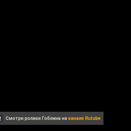
Смотри ролики Гоблина на
канале Rutube