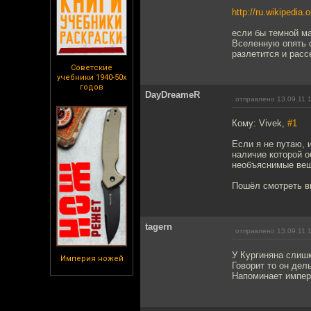
http://ru.wikipedia
если бы темной ма
Вселенную опять 
разлетится и рас
Советские
учебники 1940-50х
годов
DayDreameR
отправлено 13.09.11 
Кому: Vivek,
#1
Если я не путаю, 
наличие которой о
необъяснимые ве
Пошёл смотреть в
tagern
отправлено 13.09.11 
У Кургиняна слиш
Империя ножей
Говорит то он дел
Напоминает импера