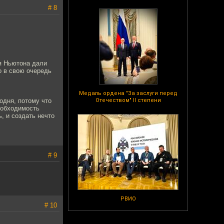
# 8
я Ньютона дали
о в свою очередь
Медаль ордена "За заслуги перед
одня, потому что
Отечеством" II степени
еобходимость
, и создать нечто
# 9
РВИО
# 10