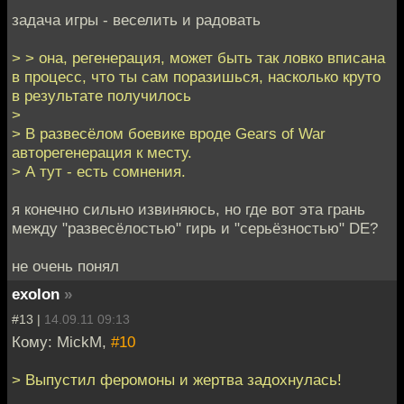
задача игры - веселить и радовать
> > она, регенерация, может быть так ловко вписана
в процесс, что ты сам поразишься, насколько круто
в результате получилось
>
> В развесёлом боевике вроде Gears of War
авторегенерация к месту.
> А тут - есть сомнения.
я конечно сильно извиняюсь, но где вот эта грань
между "развесёлостью" гирь и "серьёзностью" DE?
не очень понял
exolon
»
#13 |
14.09.11 09:13
Кому: MickM,
#10
> Выпустил феромоны и жертва задохнулась!