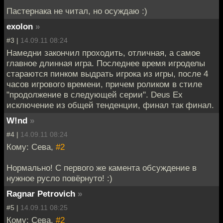
Пастернака не читал, но осуждаю :)
exolon
»
#3 |
14.09.11 08:24
Намедни закончил проходить, отличная, а самое
главное длинная игра. Последнее время игроделы
стараются пинком выдрать игрока из игры, после 4
часов игрового времени, причем роликом в стиле
"продолжение в следующей серии". Deus Ex
исключение из общей тенденции, финал так финал.
W!nd
»
#4 |
14.09.11 08:24
Кому: Сева,
#2
Нормально! С первого же камента обсуждение в
нужное русло повёрнуто! :)
Ragnar Petrovich
»
#5 |
14.09.11 08:25
Кому: Сева,
#2