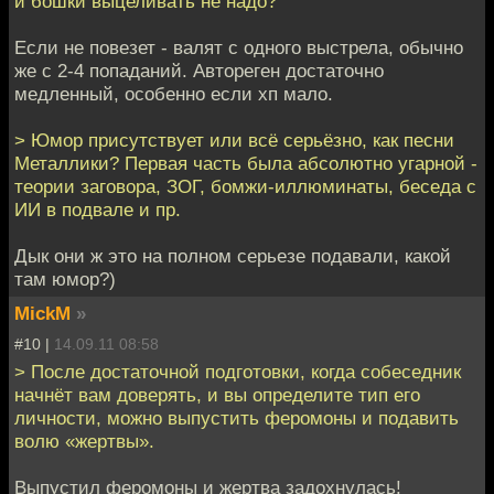
и бошки выцеливать не надо?
Если не повезет - валят с одного выстрела, обычно
же с 2-4 попаданий. Автореген достаточно
медленный, особенно если хп мало.
> Юмор присутствует или всё серьёзно, как песни
Металлики? Первая часть была абсолютно угарной -
теории заговора, ЗОГ, бомжи-иллюминаты, беседа с
ИИ в подвале и пр.
Дык они ж это на полном серьезе подавали, какой
там юмор?)
MickM
»
#10 |
14.09.11 08:58
> После достаточной подготовки, когда собеседник
начнёт вам доверять, и вы определите тип его
личности, можно выпустить феромоны и подавить
волю «жертвы».
Выпустил феромоны и жертва задохнулась!