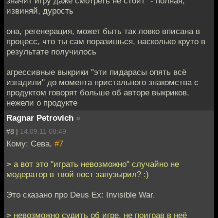
значит игру даже смотреть не стоит" - полная,
извиняй, дурость
она, регенерация, может быть так ловко вписана в
процесс, что ты сам поразишься, насколько круто в
результате получилось
агрессивные выкрики "эти пидарасы опять всё
изгадили" до момента пристального знакомства с
продуктом говорят больше об авторе выкриков,
нежели о продукте
Ragnar Petrovich
»
#8 |
14.09.11 08:49
Кому: Сева,
#7
> а вот это "играть невозможно" случайно не
модератор в твой пост запузырил? :)
Это сказано про Deus Ex: Invisible War.
> невозможно судить об игре, не поиграв в неё