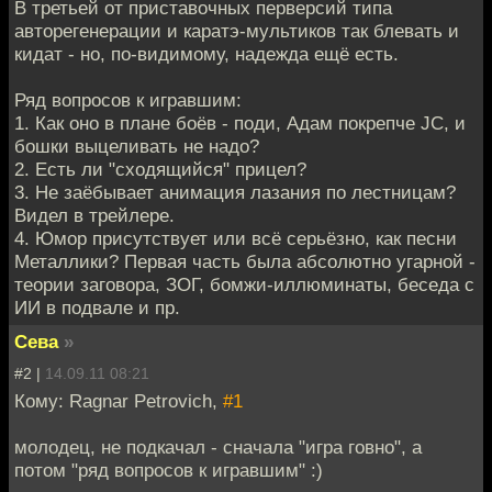
В третьей от приставочных перверсий типа
авторегенерации и каратэ-мультиков так блевать и
кидат - но, по-видимому, надежда ещё есть.
Ряд вопросов к игравшим:
1. Как оно в плане боёв - поди, Адам покрепче JC, и
бошки выцеливать не надо?
2. Есть ли "сходящийся" прицел?
3. Не заёбывает анимация лазания по лестницам?
Видел в трейлере.
4. Юмор присутствует или всё серьёзно, как песни
Металлики? Первая часть была абсолютно угарной -
теории заговора, ЗОГ, бомжи-иллюминаты, беседа с
ИИ в подвале и пр.
Сева
»
#2 |
14.09.11 08:21
Кому: Ragnar Petrovich,
#1
молодец, не подкачал - сначала "игра говно", а
потом "ряд вопросов к игравшим" :)