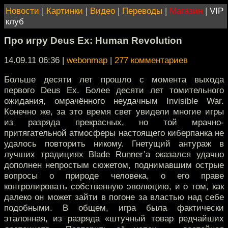
Новости
|
Картинки
|
Видео
|
Переводы
|
Магазин
|
VIP
клуб
Про игру Deus Ex: Human Revolution
14.09.11 06:36
|
webonmap
|
277 комментариев
Больше десяти лет прошло с момента выхода
первого Deus Ex. Более десяти лет томительного
ожидания, омрачённого неудачным Invisible War.
Конечно же, за это время свет увидели многие игры
из разряда прекрасных, но той мрачно-
притягательной атмосферы настоящего киберпанка не
удалось повторить никому. Гнетущий антураж в
лучших традициях Blade Runner’а оказался удачно
дополнен непростым сюжетом, поднимавшим острые
вопросы о природе человека, о его праве
контролировать собственную эволюцию, и о том, как
далеко он может зайти в погоне за властью над себе
подобными. В общем, игра была фактически
эталонная, из разряда «штучный товар редчайших