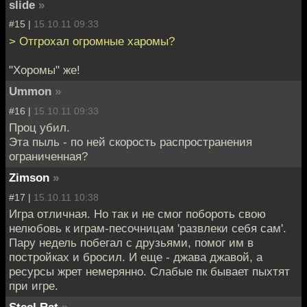
slide
»
#15 |
15.10.11 09:33
> Отгрохал огромные харомы?
"Хоромы" же!
Ummon
»
#16 |
15.10.11 09:33
Проц убил.
Эта пыль - по ней скорость распространения
ограниченная?
Zimson
»
#17 |
15.10.11 10:38
Игра отличная. Но так и не смог побороть свою
нелюбовь к играм-песочницам 'развлеки себя сам'.
Пару недель побегал с друзьями, помог им в
постройках и бросил. И еще - джава джавой, а
ресурсы жрет немерянно. Слабые пк бывает пыхтят
при игре.