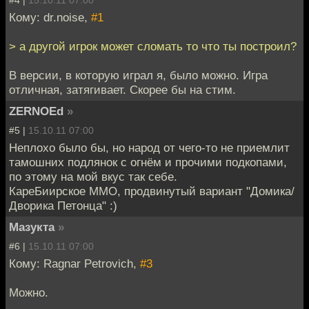
Кому: dr.noise,
#1
> а другой игрок может сломать то что ты построил?
В версии, в которую играл я, было можно. Игра
отличная, затягивает. Скорее бы на стим.
ZERNOEd
»
#5 |
15.10.11 07:00
Неплохо было бы, но народ от чего-то не приемлит
тамошних подлянок с огнём и прочими подкопами,
по этому на мой вкус так себе.
КареБиирское ММО, продвинутый вариант "Домика/
Дворика Петонца" :)
Мазукта
»
#6 |
15.10.11 07:00
Кому: Ragnar Petrovich,
#3
Можно.