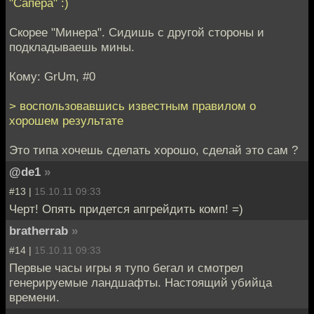
"Сапёра" :)
Скорее "Минера". Сидишь с другой стороны и
подкладываешь мины.
Кому: GrUm, #0
> воспользовавшись известным правилом о
хорошем результате
Это типа хочешь сделать хорошо, сделай это сам ?
@de1
»
#13 |
15.10.11 09:33
Черт! Опять придется апгрейдить комп! =)
bratherrab
»
#14 |
15.10.11 09:33
Первые часы игры я тупо бегал и смотрел
генерируемые ландшафты. Настоящий убийца
времени.