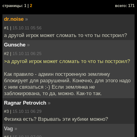
cтраницы: 1 |
2
всего: 171
dr.noise
»
#1 |
15.10.11 05:56
а другой игрок может сломать то что ты построил?
Gunsche
»
#2 |
15.10.11 06:25
>а другой игрок может сломать то что ты построил?
Как правило - админ построенную землянку
блокирует для разрушений. Конечно, для этого надо
с ним связаться :-) Если землянка не
заблокирована, то да, можно. Как-то так.
Ragnar Petrovich
»
#3 |
15.10.11 06:29
Физика есть? Взрывать эти кубики можно?
Vag
»
#4 |
15.10.11 07:00