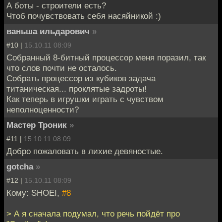
А боты - строители есть?
Чтоб почувствовать себя насяйникой :)
ваньша ильдарович
»
#10 |
15.10.11 08:09
Собранный 8-битный процессор меня поразил, так
что слов почти не осталось.
Собрать процессор из кубиков задача
титаническая... проклятые задроты!
Как теперь в игрушки играть с чувством
неполноценности?
Мастер Троник
»
#11 |
15.10.11 08:09
Добро пожаловать в лихие девяностые.
gotcha
»
#12 |
15.10.11 08:09
Кому: SHOEI,
#8
> А я сначала подумал, что речь пойдёт про