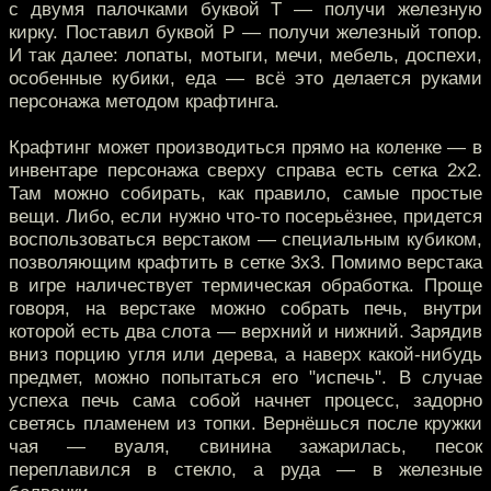
с двумя палочками буквой Т — получи железную
кирку. Поставил буквой Р — получи железный топор.
И так далее: лопаты, мотыги, мечи, мебель, доспехи,
особенные кубики, еда — всё это делается руками
персонажа методом крафтинга.
Крафтинг может производиться прямо на коленке — в
инвентаре персонажа сверху справа есть сетка 2х2.
Там можно собирать, как правило, самые простые
вещи. Либо, если нужно что-то посерьёзнее, придется
воспользоваться верстаком — специальным кубиком,
позволяющим крафтить в сетке 3х3. Помимо верстака
в игре наличествует термическая обработка. Проще
говоря, на верстаке можно собрать печь, внутри
которой есть два слота — верхний и нижний. Зарядив
вниз порцию угля или дерева, а наверх какой-нибудь
предмет, можно попытаться его "испечь". В случае
успеха печь сама собой начнет процесс, задорно
светясь пламенем из топки. Вернёшься после кружки
чая — вуаля, свинина зажарилась, песок
переплавился в стекло, а руда — в железные