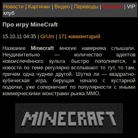
Новости
|
Картинки
|
Видео
|
Переводы
|
Магазин
|
VIP
клуб
Про игру MineCraft
15.10.11 04:35
|
GrUm
|
171 комментарий
Название
Minecraft
многие наверняка слышали.
Неудивительно — количество адептов
новоиспечённого культа быстро пополняется, а
новости по теме регулярно всплывают то тут, то там,
причем одна чуднее другой. Шутка ли — квадратно-
кубическая игра, берущая начало с кустарной
поделки, уже соперничает по популярности с иными
коммерческими монстрами рынка ММО.