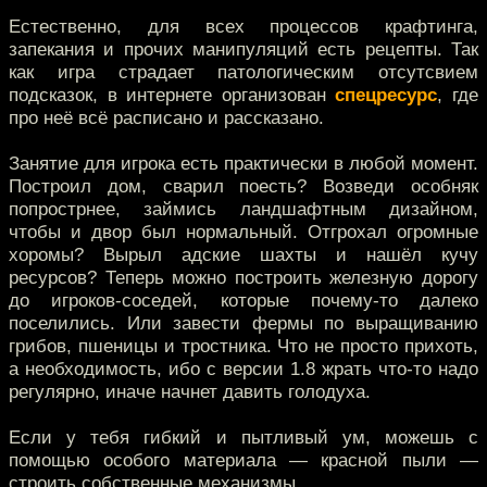
Естественно, для всех процессов крафтинга,
запекания и прочих манипуляций есть рецепты. Так
как игра страдает патологическим отсутсвием
подсказок, в интернете организован
спецресурс
, где
про неё всё расписано и рассказано.
Занятие для игрока есть практически в любой момент.
Построил дом, сварил поесть? Возведи особняк
попрострнее, займись ландшафтным дизайном,
чтобы и двор был нормальный. Отгрохал огромные
хоромы? Вырыл адские шахты и нашёл кучу
ресурсов? Теперь можно построить железную дорогу
до игроков-соседей, которые почему-то далеко
поселились. Или завести фермы по выращиванию
грибов, пшеницы и тростника. Что не просто прихоть,
а необходимость, ибо с версии 1.8 жрать что-то надо
регулярно, иначе начнет давить голодуха.
Если у тебя гибкий и пытливый ум, можешь с
помощью особого материала — красной пыли —
строить собственные механизмы.