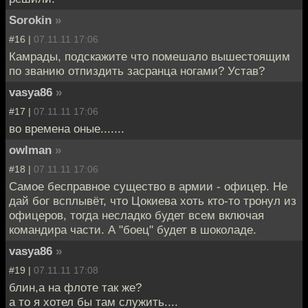
Sorokin
»
#16 |
07.11.11 17:06
Камрады, подскажите что помешало вышестоящим
по званию отпиздить засранца ногами? Устав?
vasya86
»
#17 |
07.11.11 17:06
во времена оные.......
owlman
»
#18 |
07.11.11 17:06
Самое бесправное существо в армии - офицер. Не
дай бог всплывёт, что Цокиева хоть кто-то тронул из
офицеров, тогда несладко будет всем включая
командира части. А "боец" будет в шоколаде.
vasya86
»
#19 |
07.11.11 17:08
блин,а на флоте так же?
а то я хотел бы там служить....