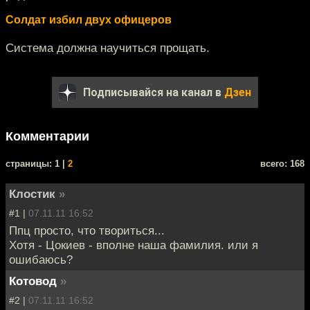
Cолдат избил двух офицеров
Система должна научиться прощать.
Подписывайся на канал в
Дзен
Комментарии
cтраницы: 1 |
2
всего: 168
Клостик
»
#1 |
07.11.11 16:52
Ппц просто, что твориться...
Хотя - Цокиев - вполне наша фамилия. или я
ошибаюсь?
Котовод
»
#2 |
07.11.11 16:52