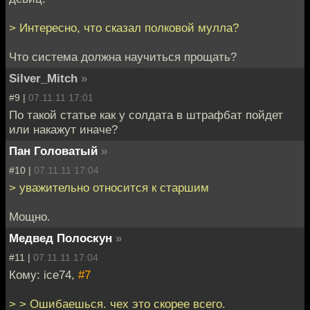
> Интересно, что сказал полковой мулла?
Что система должна научиться прощать?
Silver_Mitch
»
#9 |
07.11.11 17:01
По такой статье как у солдата в штрафбат пойдет
или накажут иначе?
Пан Головатый
»
#10 |
07.11.11 17:04
> уважительно относится к старшим
Мощно.
Медвед Полоскун
»
#11 |
07.11.11 17:04
Кому: ice74,
#7
> > Ошибаешься. чех это скорее всего.