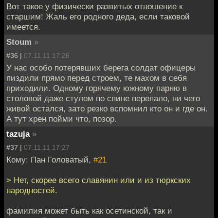
Вот такое у физически развитых отношение к
старшим! Жаль его родного деда, если таковой
имеется.
Stoum
»
#36 |
07.11.11 17:26
У нас особо потерявших берега солдат офицеры
пиздили прямо перед строем, те махом в себя
приходили. Одному горячему южному парню в
столовой даже стулом по спине перепало, ни чего
живой остался, зато резко вспомнил кто он и где он.
А тут хрен пойми что, позор.
tazuja
»
#37 |
07.11.11 17:27
Кому: Пан Головатый,
#21
> Нет, скорее всего славянин или и из тюркских
народностей.
фамилия может быть как осетинской, так и