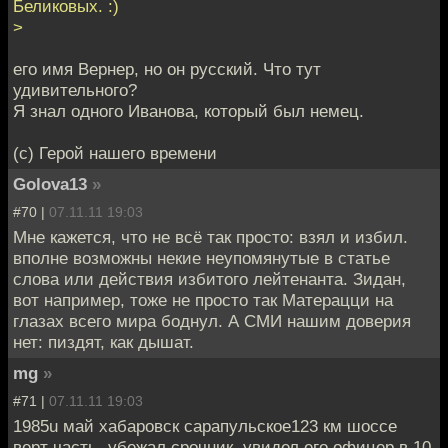
Беликовых. :)
>
его имя Вернер, но он русский. Что тут
удивительного?
Я знал одного Иванова, который был немец.
(с) Герой нашего времени
Golova13
»
#70 |
07.11.11 19:03
Мне кажется, что не всё так просто: взял и избил.
вполне возможны некие неупомянутые в статье
слова или действия избитого лейтенанта. Зидан,
вот например, тоже не просто так Матерацци на
глазах всего мира боднул. А СМИ нашим доверия
нет: пиздят, как дышат.
mg
»
#71 |
07.11.11 19:03
1985u май хабаровск сарапульское123 км шоссе
верт часть- убежал срочник ,увидел его офицер в 10