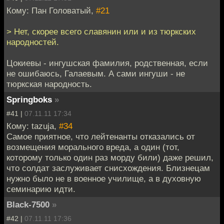
Кому: Пан Головатый,
#21
> Нет, скорее всего славянин или и из тюркских
народностей.
Цокиевы - ингушская фамилия, родственная, если
не ошибаюсь, Галаевым. А сами ингуши - не
тюркская народность.
Springboks
»
#41 |
07.11.11 17:34
Кому: tazuja,
#34
Самое приятное, что лейтенанты отказались от
возмещения морального вреда, а один (тот,
которому только один раз морду били) даже решил,
что солдат заслуживает снисхождения. Близнецам
нужно было не в военное училище, а в духовную
семинарию идти.
Black-7500
»
#42 |
07.11.11 17:36