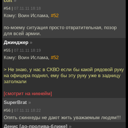
colt
»
#54 |
07.11.11 18:18
Кому: Воин Ислама,
#52
по-моему ситуация просто отвратительная, позор
для всей армии.
Джинджер
»
#55 |
07.11.11 18:19
Кому: Воин Ислама,
#52
> Не знаю, у нас в СКВО если бы какой рядовой руку
на офицера поднял, ему бы эту руку уже в задницу
затолкали
[смотрит на никнейм]
SuperBrat
»
#56 |
07.11.11 18:22
Опять скинхеды не дают жить уважаемым людям!!!
Денис [до-пролива-ближе]
»