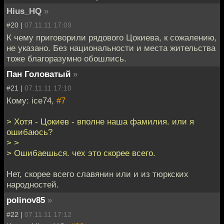
Hius_HQ
»
#20 |
07.11.11 17:09
К чему приговорили рядового Цокиева, к сожалению,
не указано. Без национальности и места жительства
тоже благоразумно обошлись.
Пан Головатый
»
#21 |
07.11.11 17:10
Кому: ice74,
#7
> Хотя - Цокиев - вполне наша фамилия. или я
ошибаюсь?
> >
> Ошибаешься. чех это скорее всего.
Нет, скорее всего славянин или и из тюркских
народностей.
polinov85
»
#22 |
07.11.11 17:12