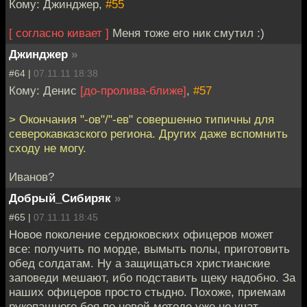
Кому: Джинджер,
#55
[ согласно кивает ]
Меня тоже его ник смутил :)
Джинджер
»
#64 |
07.11.11 18:38
Кому: Денис
[до-пролива-ближе]
,
#57
> Окончания "-ов"/"-ев" совершенно типичны для
северокавказского региона. Других даже вспомнить
сходу не могу.
Иванов?
Добрый_Сибиряк
»
#65 |
07.11.11 18:45
Новое поколение сердюковских офицеров может
все: получить по морде, вымыть полы, приготовить
обед солдатам. Ну а защищаться христианские
заповеди мешают, ибо подставить щеку надобно. За
наших офицеров просто стыдно. Похоже, приемам
рукопашного боя по новой методе уже не учат.