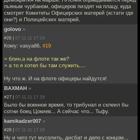
пьяным чурбаном, офицеров пиздят на плацу, куда
смотрят Комитеты Офицерских матерей (кстати где
они?) и Полицейских матерей.
golovo
»
#26 |
07.11.11 17:19
Кому: vasya86,
#19
> блин,а на флоте так же?
> а то я хотел бы там служить....
Ну что ж. И на флоте офицеры найдутся!
BAXMAH
»
#27 |
07.11.11 17:19
Было бы военное время, то трибунал и склеил бы
сотни боец Цокиев... А сейчас что... Тьфу.
kamikadzer007
»
#28 |
07.11.11 17:19
Ну и чего тут мусолить, дисбат и дело с концом...