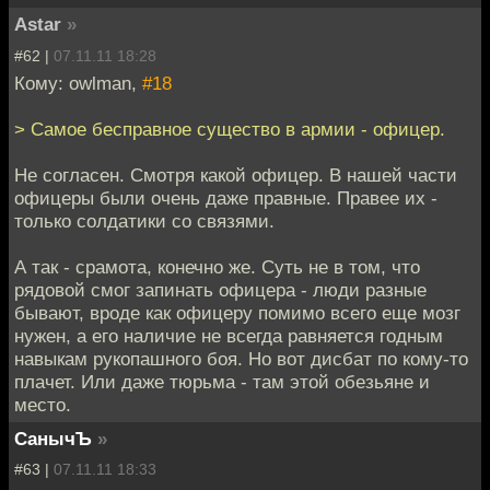
Astar
»
#62 |
07.11.11 18:28
Кому: owlman,
#18
> Самое бесправное существо в армии - офицер.
Не согласен. Смотря какой офицер. В нашей части
офицеры были очень даже правные. Правее их -
только солдатики со связями.
А так - срамота, конечно же. Суть не в том, что
рядовой смог запинать офицера - люди разные
бывают, вроде как офицеру помимо всего еще мозг
нужен, а его наличие не всегда равняется годным
навыкам рукопашного боя. Но вот дисбат по кому-то
плачет. Или даже тюрьма - там этой обезьяне и
место.
СанычЪ
»
#63 |
07.11.11 18:33