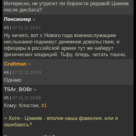
Интересно, не утратит ли борзости рядовой Цокиев
после дисбата?
Пенсионер
»
#3 |
07.11.11 16:57
Ну ничего, вот с Нового года военнослужащим
неслыханно поднимут денежное довольствие, и
офицеры в российской армии тут же наберут
физических кондиций. Тьфу, блядь, читать тошно.
Craftman
»
#4 |
07.11.11 16:59
Однако
TSAr_BOBr
»
#5 |
07.11.11 16:59
Кому: Клостик,
#1
> Хотя - Цокиев - вполне наша фамилия. или я
ошибаюсь?