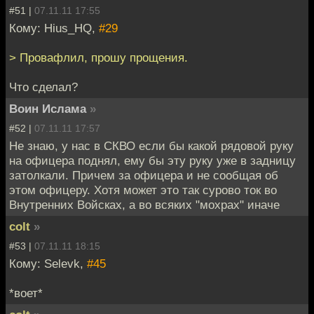
#51 |
07.11.11 17:55
Кому: Hius_HQ,
#29
> Провафлил, прошу прощения.
Что сделал?
Воин Ислама
»
#52 |
07.11.11 17:57
Не знаю, у нас в СКВО если бы какой рядовой руку
на офицера поднял, ему бы эту руку уже в задницу
затолкали. Причем за офицера и не сообщая об
этом офицеру. Хотя может это так сурово ток во
Внутренних Войсках, а во всяких "мохрах" иначе
colt
»
#53 |
07.11.11 18:15
Кому: Selevk,
#45
*воет*