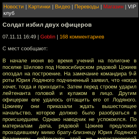
Новости
|
Картинки
|
Видео
|
Переводы
|
Магазин
|
VIP
клуб
Cолдат избил двух офицеров
07.11.11 16:49
|
Goblin
|
168 комментариев
С мест сообщают:
В начале июня во время учений на полигоне в
поселке Шилово под Новосибирском рядовой Цокиев
опоздал на построение. На замечание командира 9-й
роты Юрия Лодяного подчиненный заявил, что «когда
хочет, тогда и приходит». Затем перед строем ударил
лейтенанта головой и кулаком в лицо. Другим
офицерам еле удалось оттащить его от Лодяного.
Цокиеву они приказали ждать вышестоящее
начальство, которое должно было разобраться в
происшедшем. Однако наводчик не успокоился. По
материалам дела, рядовой Цокиев предложил
проходившему мимо брату-близнецу Юрия Лодяного
Владимиру, лейтенанту этой же мотострелковой