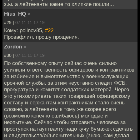
з.ы. а лейтенанты какие то хлипкие пошли...
Hius_HQ
»
#29 |
07.11.11 17:19
Кому: polinov85,
#22
Провафлил, прошу прощения.
Zordon
»
#30 |
07.11.11 17:19
По собственному опыту сейчас очень сильно
усилили ответственность офицеров и контрактников
за избиение и вымогательство у военнослужащих
срочной службы, за этим неустанно следит ФСБ,
прокуратура и комитет солдатских матерей. Через
это утихомиривать таких товарищей офицерскому
составу и сержантам-контрактникам стало очень
сложно, а лейтенанты к тому же скорее всего
(возможно конечно ошибаюсь) молодые и
неопытные. Сейчас чтобы отправить человека за
проступок на гауптвахту надо кучу бумажек сделать
и свидетельств/объяснительных (знаю, сам делал