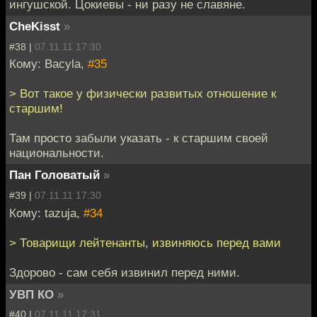
ингушской. Цокиевы - ни разу не славяне.
CheKisst
»
#38 |
07.11.11 17:30
Кому: Bacyla,
#35
> Вот такое у физически развитых отношение к
старшим!
Там просто забыли указать - к старшим своей
национальности.
Пан Головатый
»
#39 |
07.11.11 17:30
Кому: tazuja,
#34
> Товарищи лейтенанты, извиняюсь перед вами
Здорово - сам себя извинил перед ними.
УВП КО
»
#40 |
07.11.11 17:31