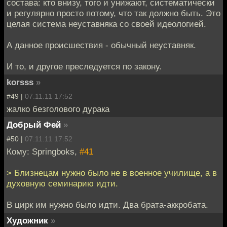
состава: кто внизу, того и унижают, систематически
и регулярно просто потому, что так должно быть. Это
целая система неуставняка со своей идеологией.
А данное происшествия - обычный неуставняк.
И то, и другое преследуется по закону.
korsss
»
#49 |
07.11.11 17:52
жалко безголового дурака
Добрый Фей
»
#50 |
07.11.11 17:52
Кому: Springboks,
#41
> Близнецам нужно было не в военное училище, а в
духовную семинарию идти.
В цирк им нужно было идти. Два брата-аккробата.
Художник
»