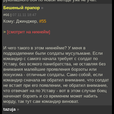
Бешеный прапор
»
#66 |
07.11.11 18:47
Кому: Джинджер,
#55
>
[смотрит на никнейм]
И чего такого в этом никнейме? У меня в
подразделении были солдаты мусульмане. Если
командир с самого начала требует с солдат по
Уставу, без всякого панибратства, не оставляя без
внимания малейшие проявления борзоты или
похуизма - отличные солдаты. Само собой, если
командир сначала не обратил внимание, что солдат
не встает при его появлении, не обратил внимание,
что отвечает на по Уставу - вот в этом случае боец
начинает борзеть и со временем может набить
морду, так тут сам командир виноват.
tazuja
»