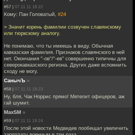
#57 |
07.11.11 18:22
Кому: Пан Головатый,
#24
> Значит корень фамилии созвучен славянскому
или тюркскому аналогу.
Не понимаю, что ты имеешь в виду. Обычная
кавказская фамилия. Признаков славянского в ней
нет. Окончания "-ов"/"-ев" совершенно типичны для
северокавказского региона. Других даже вспомнить
сходу не могу.
СанычЪ
»
#58 |
07.11.11 18:23
Ну, бля, Чак Норрис прямо! Метелит офицеров, аж
гай шумит.
MaxSM
»
#59 |
07.11.11 18:24
После этой новости Медведев пообещал увеличить
зарлплату военным в три раза,