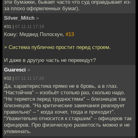
эти бумажки, бывает часто что суд оправдывает из-
за плохо оформленных бумаг).
Silver_Mitch
»
#31 |
07.11.11 17:19
Кому: Медвед Полоскун,
#13
> Система публично простит перед строем.
И даже в другую часть не переведут?
Guaresci
»
#32 |
07.11.11 17:20
Да, характеристика прямо не в бровь, а в глаз.
“Настойчив” – изобьёт столько раз, сколько надо.
“Не теряется перед трудностями” – близнецов так
близнецов. “На критические замечания реагирует
правильно” – “ когда хочет, тогда и приходит”.
“Уважительно относится к старшим” – офицеров так
офицеров. Про физическую развитость можно и не
упоминать.