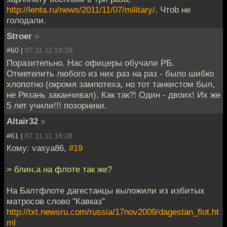
http://lenta.ru/news/2011/11/07/military/
. Чтоb не
голодали.
Stroer
»
#60 |
07.11.11 18:28
Поразительно. Нас офицеры обучали РБ.
Отметелить любого из них раз на раз - было шибко
хлопотно (окромя зампотеха, но тот танкистом был,
не Рязань заканчивал). Как так?! Один - двоих! Их же
5 лет учили!!! позорники.
Altair32
»
#61 |
07.11.11 18:28
Кому: vasya86,
#19
> блин,а на флоте так же?
На Балтфлоте дагестанцы выложили из избитых
матросов слово "Кавказ"
http://txt.newsru.com/russia/17nov2009/dagestan_flot.ht
ml