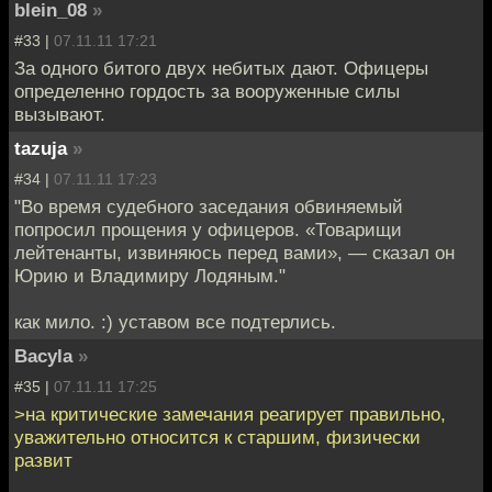
blein_08
»
#33 |
07.11.11 17:21
За одного битого двух небитых дают. Офицеры
определенно гордость за вооруженные силы
вызывают.
tazuja
»
#34 |
07.11.11 17:23
"Во время судебного заседания обвиняемый
попросил прощения у офицеров. «Товарищи
лейтенанты, извиняюсь перед вами», — сказал он
Юрию и Владимиру Лодяным."
как мило. :) уставом все подтерлись.
Bacyla
»
#35 |
07.11.11 17:25
>на критические замечания реагирует правильно,
уважительно относится к старшим, физически
развит