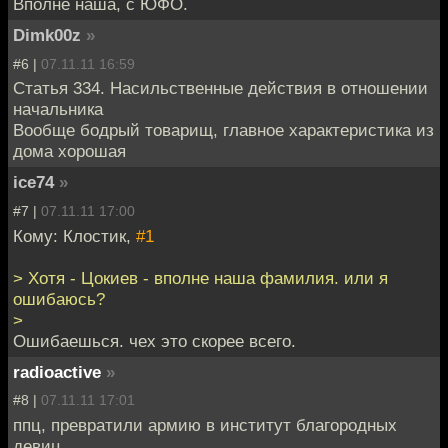
Вполне наша, с ЮФО.
Dimk00z
»
#6 |
07.11.11 16:59
Статья 334. Насильственные действия в отношении
начальника
Вообще бодрый товарищ, главное характеристика из
дома хорошая
ice74
»
#7 |
07.11.11 17:00
Кому: Клостик,
#1
> Хотя - Цокиев - вполне наша фамилия. или я
ошибаюсь?
>
Ошибаешься. чех это скорее всего.
radioactive
»
#8 |
07.11.11 17:01
ппц, превратили армию в институт благородных
девиц.