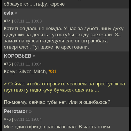
образуется....тьфу, короче
evla
»
#74 |
07.11.11 19:03
Катиться дальше некуда. У нас за зуботычину духу
дедушки на десять суток губы сходу заезжали. За
замах на курсанта дедуля еле от штрафбата
отвертелся. Тут даже не арестовали.
KOPOBbEB
»
#75 |
07.11.11 19:04
Кому: Silver_Mitch,
#31
> Сейчас чтобы отправить человека за проступок на
гауптвахту надо кучу бумажек сделать ...
По-моему, сейчас губы нет. Или я ошибаюсь?
Petrotator
»
#76 |
07.11.11 19:04
Мне один офицер рассказывал. В часть к ним