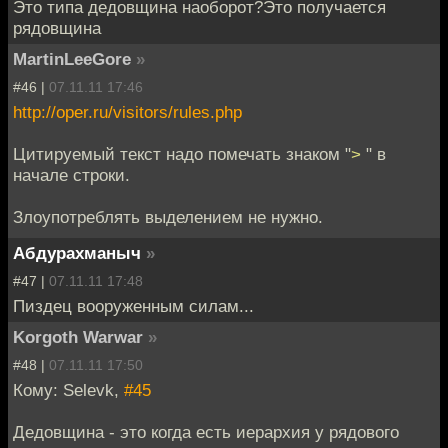
Это типа дедовщина наоборот?Это получается
рядовщина
MartinLeeGore
»
#46 |
07.11.11 17:46
http://oper.ru/visitors/rules.php
Цитируемый текст надо помечать знаком "
>
" в
начале строки.
Злоупотреблять выделением не нужно.
Абдурахманыч
»
#47 |
07.11.11 17:48
Пиздец вооруженным силам...
Korgoth Warwar
»
#48 |
07.11.11 17:50
Кому: Selevk,
#45
Дедовщина - это когда есть иерархия у рядового