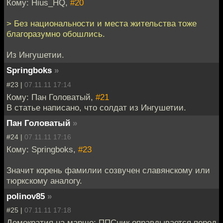
Кому: Hius_HQ,
#20
> Без национальности и места жительства тоже
благоразумно обошлись.
Из Ингушетии.
Springboks
»
#23 |
07.11.11 17:14
Кому: Пан Головатый,
#21
В статье написано, что солдат из Ингушетии.
Пан Головатый
»
#24 |
07.11.11 17:16
Кому: Springboks,
#23
Значит корень фамилии созвучен славянскому или
тюркскому аналогу.
polinov85
»
#25 |
07.11.11 17:18
Демократия на марше: ППСник оправдывается перед