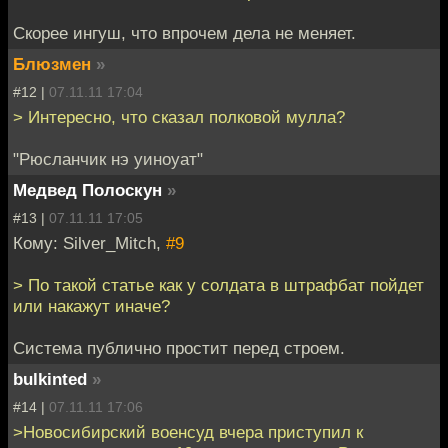
Скорее ингуш, что впрочем дела не меняет.
Блюзмен
»
#12 |
07.11.11 17:04
> Интересно, что сказал полковой мулла?
"Рюсланчик нэ уиноуат"
Медвед Полоскун
»
#13 |
07.11.11 17:05
Кому: Silver_Mitch,
#9
> По такой статье как у солдата в штрафбат пойдет
или накажут иначе?
Система публично простит перед строем.
bulkinted
»
#14 |
07.11.11 17:06
>Новосибирский военсуд вчера приступил к