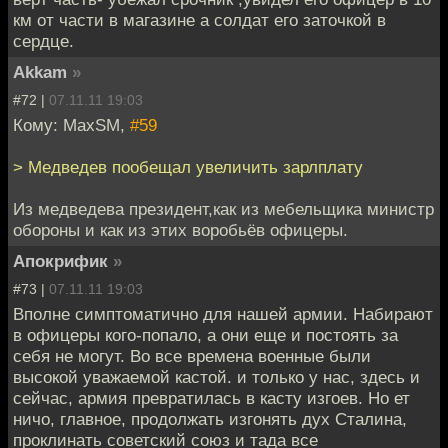
км от части в магазине а солдат его заточкой в
сердце.
Akkam
»
#72 |
07.11.11 19:03
Кому: MaxSM,
#59
> Медведев пообещал увеличить зарлплату
Из медведева президент,как из мебельщика министр
обороны и как из этих воробьёв офицеры.
Апокрифик
»
#73 |
07.11.11 19:03
Вполне симптоматично для нашей армии. Набирают
в офицеры кого-попало, а они еще и постоять за
себя не могут. Во все времена военные были
высокой уважаемой кастой. и только у нас, здесь и
сейчас, армия превратилась в касту изгоев. Но ет
ничо, главное, продолжать изгонять дух Сталина,
проклинать советский союз и тада все