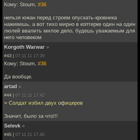
Кому: Stoum,
#36
нельзя южан перед строем опускать-кровника
наживешь, а вот тихо мирно в коптерке один на один
люлей ввалить милое дело, будешь уважаемым для
него человеком
Korgoth Warwar
»
#43 |
07.11.11 17:39
Кому: Stoum,
#36
Да вообще.
artad
»
#44 |
07.11.11 17:42
> Cолдат избил двух офицеров
Значит, было за что!!!
Selevk
»
#45 |
07.11.11 17:45