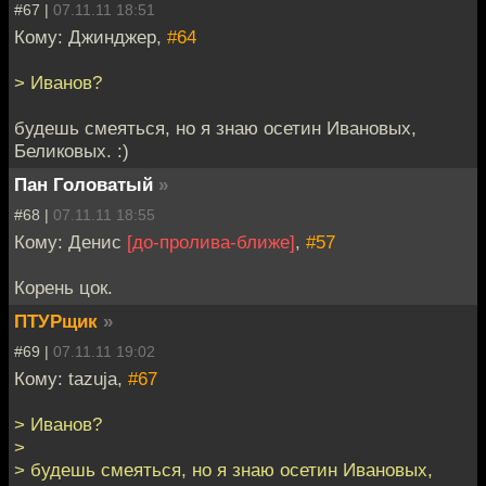
#67 |
07.11.11 18:51
Кому: Джинджер,
#64
> Иванов?
будешь смеяться, но я знаю осетин Ивановых,
Беликовых. :)
Пан Головатый
»
#68 |
07.11.11 18:55
Кому: Денис
[до-пролива-ближе]
,
#57
Корень цок.
ПТУРщик
»
#69 |
07.11.11 19:02
Кому: tazuja,
#67
> Иванов?
>
> будешь смеяться, но я знаю осетин Ивановых,