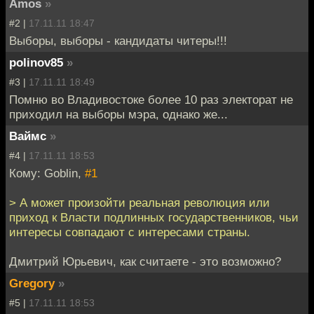
Amos
»
#2 |
17.11.11 18:47
Выборы, выборы - кандидаты читеры!!!
polinov85
»
#3 |
17.11.11 18:49
Помню во Владивостоке более 10 раз электорат не
приходил на выборы мэра, однако же...
Ваймс
»
#4 |
17.11.11 18:53
Кому: Goblin,
#1
> А может произойти реальная революция или
приход к Власти подлинных государственников, чьи
интересы совпадают с интересами страны.
Дмитрий Юрьевич, как считаете - это возможно?
Gregory
»
#5 |
17.11.11 18:53