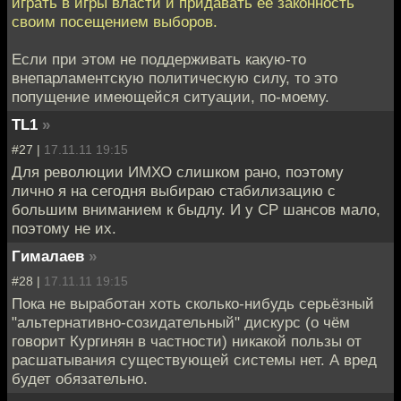
играть в игры власти и придавать её законность
своим посещением выборов.
Если при этом не поддерживать какую-то
внепарламентскую политическую силу, то это
попущение имеющейся ситуации, по-моему.
TL1
»
#27 |
17.11.11 19:15
Для революции ИМХО слишком рано, поэтому
лично я на сегодня выбираю стабилизацию с
большим вниманием к быдлу. И у СР шансов мало,
поэтому не их.
Гималаев
»
#28 |
17.11.11 19:15
Пока не выработан хоть сколько-нибудь серьёзный
"альтернативно-созидательный" дискурс (о чём
говорит Кургинян в частности) никакой пользы от
расшатывания существующей системы нет. А вред
будет обязательно.