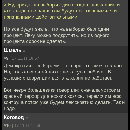
> Ну, придет на выборы один процент населения и
что - ведь все равно они будут состоявшимися и
признанными действительными
Но все будут знать, что на выборах был один
процент. Явку можно подкрутить, но из одного
процента сорок не сделать.
Шмель
»
#9 |
17.11.11 18:57
Демократия с выборами - это просто замечательно.
Но, только если ей никто не злоупотребляет. В
условиях коррупции вся эта херня не работает.
Вот незря большевики говорили: сначала устроим
красный террор для всяких козлов, перемочим всю
контру, а потом уже будем демократию делать. Так и
надо.
Котовод
»
#10 |
17.11.11 18:58