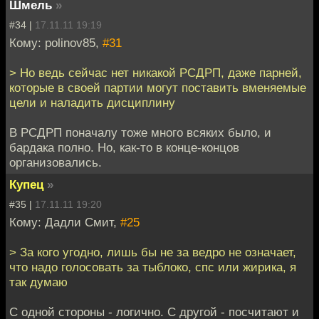
Шмель
»
#34 |
17.11.11 19:19
Кому: polinov85,
#31
> Но ведь сейчас нет никакой РСДРП, даже парней,
которые в своей партии могут поставить вменяемые
цели и наладить дисциплину
В РСДРП поначалу тоже много всяких было, и
бардака полно. Но, как-то в конце-концов
организовались.
Купец
»
#35 |
17.11.11 19:20
Кому: Дадли Смит,
#25
> За кого угодно, лишь бы не за ведро не означает,
что надо голосовать за тыблоко, спс или жирика, я
так думаю
С одной стороны - логично. С другой - посчитают и