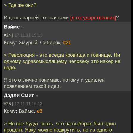
> Где же они?
Ищешь парней со значками
[я государственник]
?
Ваймс
»
#24 |
17.11.11 19:13
Кому: Хмурый_Сибиряк,
#21
> Революция - это всегда кровища и говнище. Ни
одному здравомыслящему человеку это нахер не
надо.
Я это отлично понимаю, потому и удивлен
появлением такой идеи.
Дадли Смит
»
#25 |
17.11.11 19:13
Кому: Ваймс,
#8
> Но все будут знать, что на выборах был один
процент. Явку можно подкрутить, но из одного