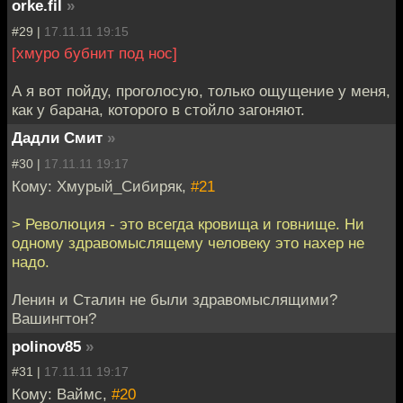
orke.fil
»
#29 |
17.11.11 19:15
[хмуро бубнит под нос]
А я вот пойду, проголосую, только ощущение у меня,
как у барана, которого в стойло загоняют.
Дадли Смит
»
#30 |
17.11.11 19:17
Кому: Хмурый_Сибиряк,
#21
> Революция - это всегда кровища и говнище. Ни
одному здравомыслящему человеку это нахер не
надо.
Ленин и Сталин не были здравомыслящими?
Вашингтон?
polinov85
»
#31 |
17.11.11 19:17
Кому: Ваймс,
#20