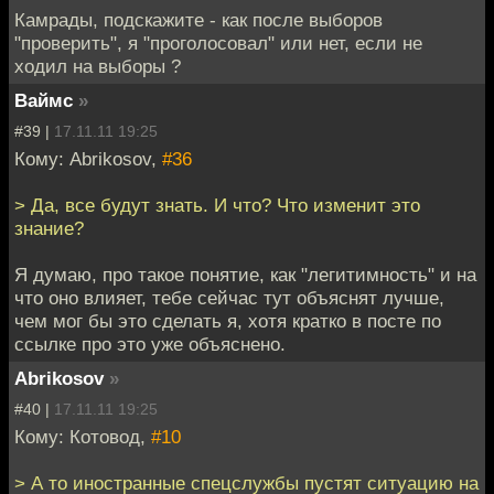
Камрады, подскажите - как после выборов
"проверить", я "проголосовал" или нет, если не
ходил на выборы ?
Ваймс
»
#39 |
17.11.11 19:25
Кому: Abrikosov,
#36
> Да, все будут знать. И что? Что изменит это
знание?
Я думаю, про такое понятие, как "легитимность" и на
что оно влияет, тебе сейчас тут объяснят лучше,
чем мог бы это сделать я, хотя кратко в посте по
ссылке про это уже объяснено.
Abrikosov
»
#40 |
17.11.11 19:25
Кому: Котовод,
#10
> А то иностранные спецслужбы пустят ситуацию на