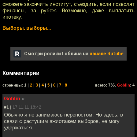
сможете закончить институт, съездить, если позволят
финансы, за рубеж. Возможно, даже выплатить
ипотеку.
Выборы, выборы...
Смотри ролики Гоблина на
канале Rutube
Комментарии
cтраницы: 1 |
2
|
3
|
4
|
5
|
6
|
7
|
8
всего: 736,
Goblin
: 4
Goblin
»
#1 |
17.11.11 18:42
Обычно я не занимаюсь перепостом. Но здесь, в
связи с растущим ажиотажем выборов, не могу
удержаться.