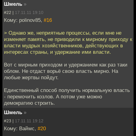
Шмель
»
#22 |
17.11.11 19:10
Кому: polinov85,
#16
> Однако же, неприятные процессы, если мне не
изменяет память, не приводили к мирному приходу к
власти мудрых хозяйственников, действующих в
интересах страны, и удержание ими власти.
Вот с мирным приходом и удержанием как раз таки
облом. Не отдаст ворьё свою власть мирно. На
любые жертвы пойдут.
Единственный способ получить нормальную власть
- перемочить козлов. А потом уже можно
демократию строить.
Шмель
»
#23 |
17.11.11 19:12
Кому: Ваймс,
#20