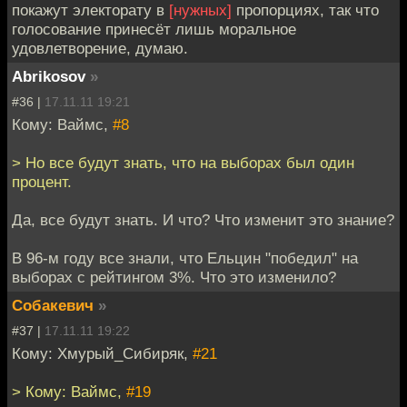
покажут электорату в
[нужных]
пропорциях, так что
голосование принесёт лишь моральное
удовлетворение, думаю.
Abrikosov
»
#36 |
17.11.11 19:21
Кому: Ваймс,
#8
> Но все будут знать, что на выборах был один
процент.
Да, все будут знать. И что? Что изменит это знание?
В 96-м году все знали, что Ельцин "победил" на
выборах с рейтингом 3%. Что это изменило?
Собакевич
»
#37 |
17.11.11 19:22
Кому: Хмурый_Сибиряк,
#21
> Кому: Ваймс,
#19