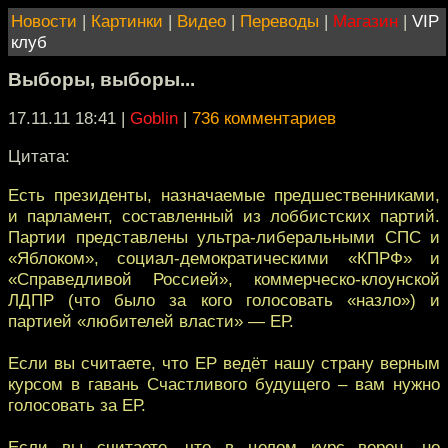
Новости
|
Картинки
|
Видео
|
Переводы
|
Магазин
|
VIP
клуб
Выборы, выборы...
17.11.11 18:41
|
Goblin
|
736 комментариев
Цитата:
Есть президенты, назначаемые предшественниками,
и парламент, составленный из лоббистских партий.
Партии представлены ультра-либеральными СПС и
«Яблоком», социал-демократическими «КПРФ» и
«Справедливой Россией», коммерческо-клоунской
ЛДПР (что было за кого голосовать «назло») и
партией «любителей власти» — ЕР.
Если вы считаете, что ЕР ведёт нашу страну верным
курсом в гавань Счастливого будущего – вам нужно
голосовать за ЕР.
Если вы считаете, что в целом курс верен, но