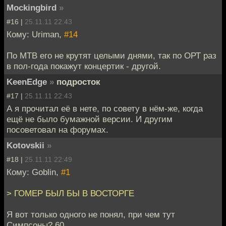
Mockingbird
»
#16 |
25.11.11 22:43
Кому: Uriman,
#14
По МТВ его не крутят целыми днями, так по ОРТ раз
в пол-года покажут концертик - другой.
KeenEdge
»
подросток
#17 |
25.11.11 22:43
А я прочитал её в нете, по совету в нём-же, когда
ещё не было бумажной версии. И другим
посоветовал на форумах.
Kotovskii
»
#18 |
25.11.11 22:49
Кому: Goblin,
#1
> ГОМЕР БЫЛ БЫ В ВОСТОРГЕ
Я вот только одного не понял, при чем тут
Симпсоны? 60