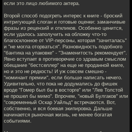
если это лицо любимого актера.
Второй способ подогреть интерес к книге - броский
интригующий слоган и готовые оценки: заманчивые
фразы из рецензий и откликов. Особенно ценится,
если удалось заполучить на обложку что-то
благосклонное от VIP-персоны, которая "зачиталась"
и "не могла оторваться". Разновидность подобного
"бантика на упаковке" - "Знаменитость рекомендует".
Явно вступает в противоречие со здравым смыслом
обещание "бестселлер" на еще не проданной книге,
но и это не редкость! И уж совсем смешно -
"номинант премии", если больше написать нечего.
Удивительно, что пока не додумались до фишек
вроде "Гомер был бы в восторге" или "Лев Толстой
не прошел бы мимо". Впрочем, "новый Булгаков" или
"современный Оскар Уайльд" встречаются. Вот,
собственно, и вся боевая экипировка. Дальше
начинается рыночная жизнь, не менее богатая
событиями.