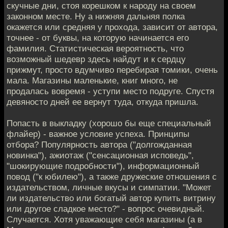
скучные дни, стоя корешком к народу на своем
законном месте. Ну а нижняя дальняя полка
окажется или средняя у прохода, зависит от автора,
точнее - от буквы, на которую начинается его
фамилия. Статистическая вероятность, что
возможный шедевр здесь найдут и к сердцу
прижмут, просто вдумчиво перебирая томики, очень
мала. Магазины маленькие, книг много, не
продалась вовремя - уступи место подруге. Спустя
девяносто дней ее вернут туда, откуда пришла.
Попасть в выкладку (хорошо бы еще специальный
флайер) - важное условие успеха. Принципы
отбора? Популярность автора ("долгожданная
новинка"), ажиотаж ("сенсационная исповедь",
"шокирующие подробности"), информационный
повод ("к юбилею"), а также дружеские отношения с
издательством, личные вкусы и симпатии. "Может
ли издательство или богатый автор купить витрину
или другое сладкое место?" - вопрос очевидный.
Случается. Хотя уважающие себя магазины (а в