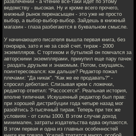
развлечений - а чтение все-таки идет по этому
ведомству - высокая. Ну и кроме всего прочего,
книжный рынок перенасыщен - это уже не просто
выбор, а выбор-выбор-выбор. Зайдешь в книжный
магазин - глаза разбегаются в буквальном смысле.
У начинающего писателя вышла первая книга, без
гонорара, зато и не за свой счет, тираж - 2000
экземпляров. С тортиком и бутылкой он помчался за
авторскими экземплярами, прикупил еще пару пачек
- раздать друзьям и знакомым. Потом, смущаясь,
поинтересовался: как дальше? Редактор пожал
плечами: "Да никак". "Как же ее продавать?" -
спросил дебютант. Слизывая крем с ложечки,
редактор ответил: "Рассосется". Реальная история,
вполне типичная. Искушенный редактор был прав:
при хорошей дистрибуции года четыре назад мог
разойтись 3-тысячный тираж. Теперь при тех же
условиях - от силы 1000. В этом случае доход
минимален, затраты издательства едва окупаются.
В этом первая и одна из главных особенностей
книги как товара. Усилий тратится много, особой