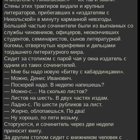
Стены этих трактиров видали и крупных
литераторов, прибегавших к «издателям с
Никольской» в минуту карманной невзгоды.
Большей частью сочинители были из выгнанных со
службы чиновников, офицеров, неокончивших
студентов, семинаристов, сынов литературной
богемы, отвергнутых корифеями и дельцами
тогдашнего литературного мира.
Сидит за столиком с парой чая у окна издатель с
одним из таких сочинителей.
— Мне бы надо новую «Битву с кабардинцами».
— Можно, Денис Иванович.
— Поскорей надо. В неделю напишешь?
— Можно-с… На сколько листов?
— Листов на шесть. В двух частях издам.
— Ладно-с. По шести рубликов за лист.
— Жирно, облопаешься. По два!
— Ну хорошо, по пяти возьму.
Сторгуются, и сочинитель через две недели
приносит книгу.
За другим столом сидит с книжником человек с