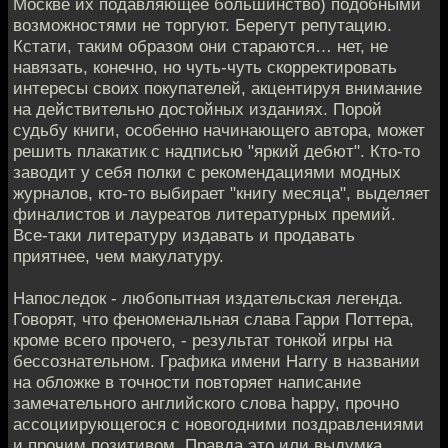
Москве их подавляющее большинство) подобными
возможностями не торгуют. Берегут репутацию.
Кстати, таким образом они стараются… нет, не
навязать, конечно, но чуть-чуть скорректировать
интересы своих покупателей, акцентируя внимание
на действительно достойных изданиях. Порой
судьбу книги, особенно начинающего автора, может
решить плакатик с надписью "яркий дебют". Кто-то
заводит у себя полки с рекомендациями модных
журналов, кто-то выбирает "книгу месяца", выделяет
финалистов и лауреатов литературных премий.
Все-таки литературу издавать и продавать
приятнее, чем макулатуру.
Напоследок - любопытная издательская легенда.
Говорят, что феноменальная слава Гарри Поттера,
кроме всего прочего, - результат тонкой игры на
бессознательном. Графика имени Harry в названии
на обложке в точности повторяет написание
замечательного английского слова happy, прочно
ассоциирующегося с новогодними поздравлениями
и прочим позитивом. Правда это или выдумка