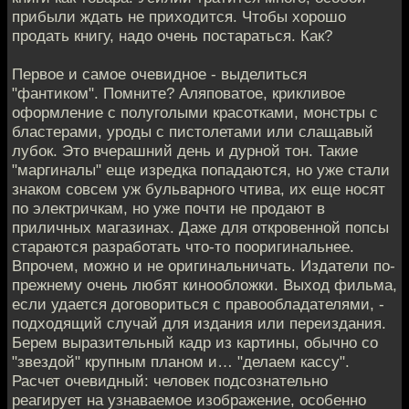
прибыли ждать не приходится. Чтобы хорошо
продать книгу, надо очень постараться. Как?
Первое и самое очевидное - выделиться
"фантиком". Помните? Аляповатое, крикливое
оформление с полуголыми красотками, монстры с
бластерами, уроды с пистолетами или слащавый
лубок. Это вчерашний день и дурной тон. Такие
"маргиналы" еще изредка попадаются, но уже стали
знаком совсем уж бульварного чтива, их еще носят
по электричкам, но уже почти не продают в
приличных магазинах. Даже для откровенной попсы
стараются разработать что-то пооригинальнее.
Впрочем, можно и не оригинальничать. Издатели по-
прежнему очень любят кинообложки. Выход фильма,
если удается договориться с правообладателями, -
подходящий случай для издания или переиздания.
Берем выразительный кадр из картины, обычно со
"звездой" крупным планом и… "делаем кассу".
Расчет очевидный: человек подсознательно
реагирует на узнаваемое изображение, особенно