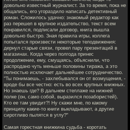
довольно известный журналист. За то время, пока не
общались, его угораздило написать детективный
роман. Сложилось удачно: знакомый редактор как
раз перешел в крупное издательство, текст всем
понравился, подписали договор, книга вышла
довольно быстро. Зная правила игры, коллега
попытался произвести некоторые телодвижения:
дернул старые связи, провел пару презентаций в
магазинах. Когда через полгода принес
продолжение, ему, смущаясь, объяснили, что
распродано чуть меньше половины тиража, а это
полностью исключает дальнейшее сотрудничество.
"Ты понимаешь, - захлебывался он от возмущения, -
вроде бы все честно: есть во всех крупных книжных.
Но знаешь где? В дальнем стеллаже на нижней
полке (он, само собой, выразился позабористей).
Кто ее там увидит?! Ну скажи мне, по какому
принципу какие-то книги выкладывают, а другие
сиротливо пылятся в углу?"
Самая горестная книжкина судьба - коротать