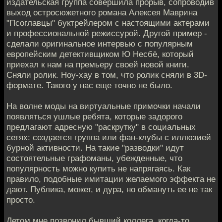
издательская группа совершила прорыв, сопроводив
выход остросюжетного романа Алексея Маврина
"Псоглавцы" буктрейлером с настоящими актерами
и профессиональной режиссурой. Другой пример -
сделали оригинальное интервью с популярным
европейским детективщиком Ю Несбё, который
приехал к нам на премьеру своей новой книги.
Сняли ролик. Ноу-хау в том, что ролик сняли в 3D-
формате. Такого у нас еще точно не было.
На волне моды на виртуальные примочки начали
появляться ушлые ребята, которые задорого
предлагают адресную "раскрутку" в социальных
сетях: создается группа или фан-клубы с иллюзией
бурной активности. На такие "разводки" идут
состоятельные графоманы, убежденные, что
популярность можно купить не напрягаясь. Как
правило, подобные имитации желаемого эффекта не
дают. Публика, может, и дура, но обмануть ее не так
просто.
Летом мне позвонил бывший коллега, когда-то