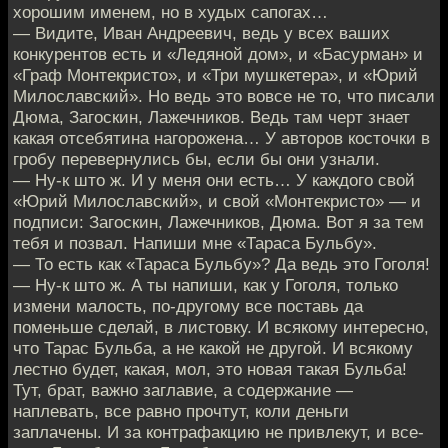
хорошим именем, но в худых сапогах…
— Видите, Иван Андреевич, ведь у всех ваших
конкурентов есть и «Ледяной дом», и «Басурман» и
«Граф Монтекристо», и «Три мушкетера», и «Юрий
Милославский». Но ведь это вовсе не то, что писали
Дюма, Загоскин, Лажечников. Ведь там черт знает
какая отсебятина нагорожена… У авторов косточки в
гробу перевернулись бы, если бы они узнали.
— Ну-к што ж. И у меня они есть… У каждого свой
«Юрий Милославский», и свой «Монтекристо» — и
подписи: Загоскин, Лажечников, Дюма. Вот я за тем
тебя и позвал. Напиши мне «Тараса Бульбу».
— То есть как «Тараса Бульбу»? Да ведь это Гоголя!
— Ну-к што ж. А ты напиши, как у Гоголя, только
измени малость, по-другому все поставь да
поменьше сделай, в листовку. И всякому интересно,
что Тарас Бульба, а не какой не другой. И всякому
лестно будет, какая, мол, это новая такая Бульба!
Тут, брат, важно заглавие, а содержание —
наплевать, все равно прочтут, коли деньги
заплачены. И за контрафакцию не привлекут, и все-