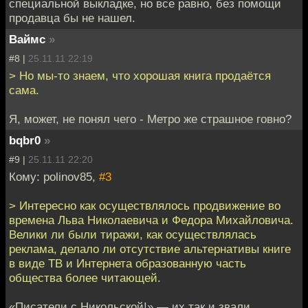
специальной выкладке, но все равно, без помощи
продавца бы не нашел.
Ваймс
»
#8 |
25.11.11 22:19
> Но мы-то знаем, что хорошая книга продаётся
сама.
Я, может, не понял чего - Метро же страшное говно?
bqbr0
»
#9 |
25.11.11 22:20
Кому: polinov85,
#3
> Интересно как осуществлялось продвижение во
времена Льва Николаевича и Федора Михайловича.
Велики ли были тиражи, как осуществлялась
реклама, делало ли отсутствие альтернативы книге
в виде ТВ и Интернета образованную часть
общества более читающей.
«Писатели с Никольской!» — их так и звали.