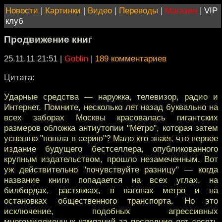
Новости
|
Картинки
|
Видео
|
Переводы
|
Магазин
|
VIP
клуб
Продвижение книг
25.11.11 21:51
|
Goblin
|
189 комментариев
Цитата:
Ударные средства — наружка, телевизор, радио и
Интернет. Помните, несколько лет назад буквально на
всех заборах Москвы красовалась гигантских
размеров обложка антиутопии "Метро", которая затем
успешно "пошла в серию"? Мало кто знает, что первое
издание будущего бестселлера, опубликованного
крупным издательством, прошло незамеченным. Вот
уж действительно "почувствуйте разницу" — когда
название книги попадается на всех углах, на
билбордах, растяжках, в вагонах метро и на
остановках общественного транспорта. Но это
исключение, подобных агрессивных
многомиллионных кампаний за последние лет десять