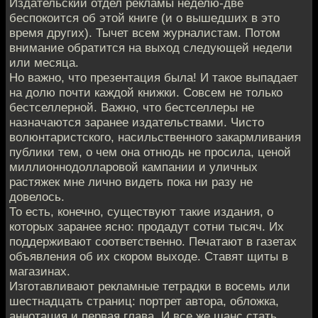
Издательский отдел рекламы неделю-две
беспокоится об этой книге (и о вышедших в это
время других). Тычет всем журналистам. Потом
внимание обратится на выход следующей недели
или месяца.
Но важно, что презентация была! И такое выпадает
на долю почти каждой книжки. Совсем не только
бестселлерной. Важно, что бестселлеры не
назначаются заранее издательствами. Чисто
волюнтаристского, насильственного закармливания
публики тем, о чем она отнюдь не просила, ценой
миллионнодолларовой кампании и уличных
растяжек мне лично видеть пока ни разу не
довелось.
То есть, конечно, существуют такие издания, о
которых заранее ясно: продадут сотни тысяч. Их
поддерживают соответственно. Печатают в газетах
объявления об их скором выходе. Ставят щиты в
магазинах.
Изготавливают рекламные тетрадки в восемь или
шестнадцать страниц: портрет автора, обложка,
аннотация и первая глава. И все же шанс стать