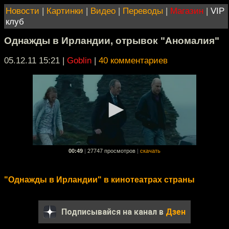
Новости
|
Картинки
|
Видео
|
Переводы
|
Магазин
|
VIP
клуб
Однажды в Ирландии, отрывок "Аномалия"
05.12.11 15:21
|
Goblin
|
40 комментариев
00:49
|
27747 просмотров
|
скачать
"Однажды в Ирландии" в кинотеатрах страны
Подписывайся на канал в
Дзен