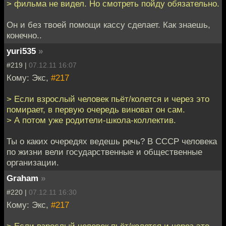
> фильма не видел. Но смотреть пойду обязательно.
Он и без твоей помощи кассу сделает. Как знаешь,
конечно..
yuri535
»
#219 |
07.12.11 16:07
Кому: Экс,
#217
> Если взрослый человек пьёт/колется и через это
помирает, в первую очередь виноват он сам.
> А потом уже родители-школа-коллектив.
Ты о каких очередях ведешь речь? В СССР человека
по жизни вели государственные и общественные
организации.
Graham
»
#220 |
07.12.11 16:30
Кому: Экс,
#217
> Если взрослый человек пьёт/колется и через это