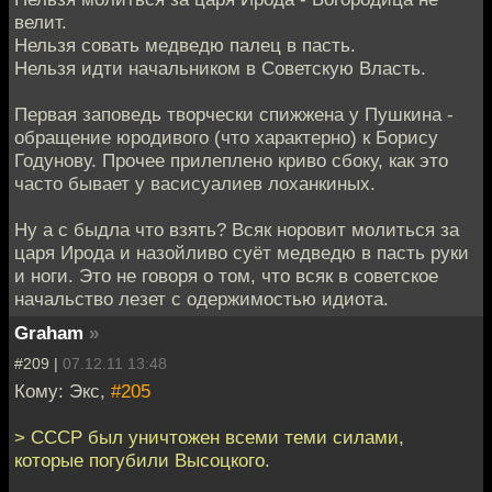
велит.
Нельзя совать медведю палец в пасть.
Нельзя идти начальником в Советскую Власть.
Первая заповедь творчески спижжена у Пушкина -
обращение юродивого (что характерно) к Борису
Годунову. Прочее прилеплено криво сбоку, как это
часто бывает у васисуалиев лоханкиных.
Ну а с быдла что взять? Всяк норовит молиться за
царя Ирода и назойливо суёт медведю в пасть руки
и ноги. Это не говоря о том, что всяк в советское
начальство лезет с одержимостью идиота.
Graham
»
#209 |
07.12.11 13:48
Кому: Экс,
#205
> СССР был уничтожен всеми теми силами,
которые погубили Высоцкого.