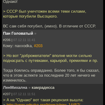
Однако!
> СССР был уничтожен всеми теми силами,
которые погубили Высоцкого.
ВС сам себя погубил, (имхо). В отличие от СССР.
Пан Головатый
»
#206 |
07.12.11 11:41
Кому: naxxodka,
#203
> Но вот "доброжелатели" вполне могли сильно
поднасрать с путевками, карьерой, премиями и пр.
Тогда боялись оправданно. Более того, я бы сказал,
что в этом аспекте за последние 20 лет ничего не
изменилось.
ЛенМихална
»
камрадесса
#207 |
07.12.11 11:51
> А на "Однако" вот такая рецензия вышла:
>
http://www.odnako.org/blogs/show_14457/