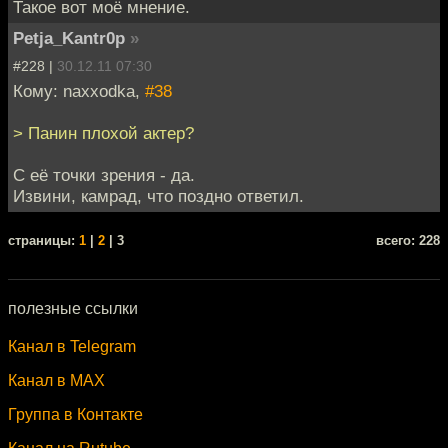
Такое вот моё мнение.
Petja_Kantr0p
»
#228 |
30.12.11 07:30
Кому: naxxodka,
#38
> Панин плохой актер?
С её точки зрения - да.
Извини, камрад, что поздно ответил.
cтраницы:
1
|
2
| 3
всего: 228
полезные ссылки
Канал в Telegram
Канал в MAX
Группа в Контакте