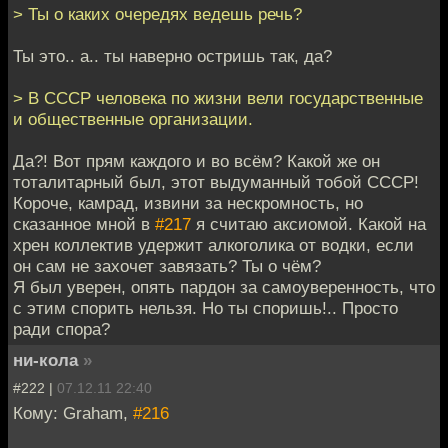
> Ты о каких очередях ведешь речь?
Ты это.. а.. ты наверно остришь так, да?
> В СССР человека по жизни вели государственные
и общественные организации.
Да?! Вот прям каждого и во всём? Какой же он
тоталитарный был, этот выдуманный тобой СССР!
Короче, камрад, извини за нескромность, но
сказанное мной в
#217
я считаю аксиомой. Какой на
хрен коллектив удержит алкоголика от водки, если
он сам не захочет завязать? Ты о чём?
Я был уверен, опять пардон за самоуверенность, что
с этим спорить нельзя. Но ты споришь!.. Просто
ради спора?
ни-кола
»
#222 |
07.12.11 22:40
Кому: Graham,
#216