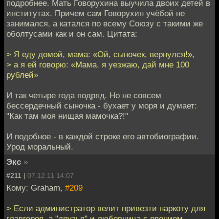
подробнее. Мать Говорухина выучила двоих детей в
институтах. Причем сам Говорухин учёбой не
занимался, а катался по всему Союзу с такими же
оболтусами как и он сам. Цитата:
> Я еду домой, мама: «Ой, сыночек, вернулся!»,
> а я ей говорю: «Мама, я уезжаю, дай мне 100
рублей»
И так четыре года подряд. Но не совсем
бессердечный сыночка - бухает у моря и думает:
"Как там моя нищая мамочка?!"
И подобное - в каждой строке его автобиографии.
Урод моральный.
Экс
»
#211 |
07.12.11 14:07
Кому: Graham,
#209
> Если администратор велит привезти наркоту для
главгероя, а "друзья" и любовница с рвением