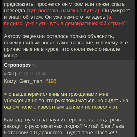
предсказать, проснется он утром или ляжет спать
навсегда
[тут, полагаю, намёк на путчи]
. Он умирает
и знает об этом. Он уже немного не здесь
[а,
видимо, уже чуть-чуть в демократической стране]
"
Автору рецензии осталось только объяснить,
почему фильм носит такое название, и почему все
причастные не в курсе, что сняли кено о начале
конца.
Стропорез
»
#208 |
07.12.11 12:53
Кому: Gerr_man,
#198
> с вышеперечисленными гражданами мне
убеждения не то что рукопожиматься, но сидеть на
одном поле с известным целями не позволяют.
Камрад, ну что за паучья серёзность, когда речь
заходит о рукопожатных людях? Читай блог Льва
Натановича Щаранского - будет тебе Щастье!!!