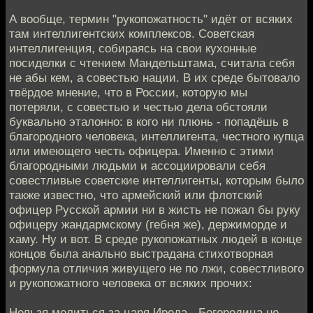
А вообще, термин "рукопожатность" идёт от всяких
там интеллигентских комплексов. Советская
интеллигенция, собираясь на свои кухонные
посиделки с чтением Мандельштама, считала себя
не абы кем, а совестью нации. В их среде бытовало
твёрдое мнение, что в России, которую мы
потеряли, с совестью и честью дела обстояли
буквально эталонно: в кого ни плюнь - попадёшь в
благородного человека, интеллигента, честного купца
или имеющего честь офицера. Именно с этими
благородными людьми и ассоциировали себя
совестливые советские интеллигенты, которым было
также известно, что армейский или флотский
офицер Русской армии ни в жисть не пожал бы руку
офицеру жандармскому (гебня же), держиморде и
хаму. Ну и вот. В среде рукопожатных людей в конце
концов была анально выстрадана стихотворная
формула отличия живущего не по лжи, совестливого
и рукопожатного человека от всяких прочих:
Нельзя молиться за царя Ирода - Богородица не