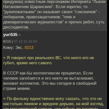
придуман) известным персонажем Интернета "Львом
Натановичем Щаранским". Если коротко, то
"рукопожатными" он называет своих "союзников" -
либералов, правозащитников, "геев и
демократических журналистов" и прочих ребят, суть
диссидентов.
yuri535
»
#215 |
07.12.11 15:04
Кому: Экс,
#213
> Я говорил про реального ВС, что никто его не
губил, кроме него самого.
В СССР как-бы коллективизм процветал. Если
человек загибается и его никто не вытаскивает,
виноват коллектив. Это мы сегодня в свободной
стране живем.
> По фильму единственно могу сказать, что это не
настолько лживое и вредное дерьмо, на мой взгляд,
как михалковский сериал, что сейчас по вечерам