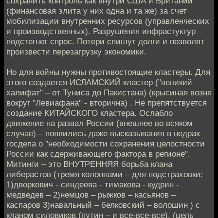
сохранить контроль как внутри США и Британии
(финансовая элита у них одна и та же) за счет
мобилизации внутренних ресурсов (управленческих
и производственных). Разрушения инфрастуктур
подстегнет спрос. Потери спишут долги и позволят
произвести перезагрузку экономики.
Но для войны нужны противостоящие кластеры. Для
этого создается ИСЛАМСКИЙ кластер ("великий
халифат" – от Туниса до Пакистана) (крысиная возня
вокруг "Левиафана" - вторична) . Не препятствуется
создание КИТАЙСКОГО кластера. Ослабло
движение на развал России (внешнее во всяком
случае) – появились даже высказывания в недрах
госдепа о "необходимости сохранения целостности
России как сдерживающего фактора в регионе".
Митинги – это ВНУТРЕННЯЯ борьба клана
либерастов (тремя колоннами – для подстраховки:
1)дворкович - синдеева - тимакова - кудрин -
медведев – 2)немцов – рыжков – касьянов –
каспаров 3)навальный – белковский – волошин ) с
кланом силовиков (путин – и все-все-все). (цель