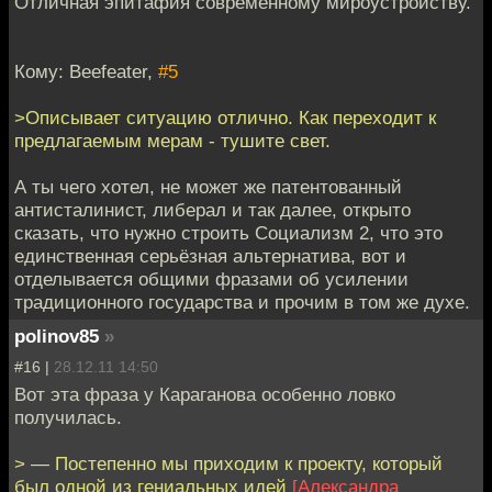
Отличная эпитафия современному мироустройству.
Кому: Beefeater,
#5
>Описывает ситуацию отлично. Как переходит к
предлагаемым мерам - тушите свет.
А ты чего хотел, не может же патентованный
антисталинист, либерал и так далее, открыто
сказать, что нужно строить Социализм 2, что это
единственная серьёзная альтернатива, вот и
отделывается общими фразами об усилении
традиционного государства и прочим в том же духе.
polinov85
»
#16 |
28.12.11 14:50
Вот эта фраза у Караганова особенно ловко
получилась.
> — Постепенно мы приходим к проекту, который
был одной из гениальных идей
[Александра