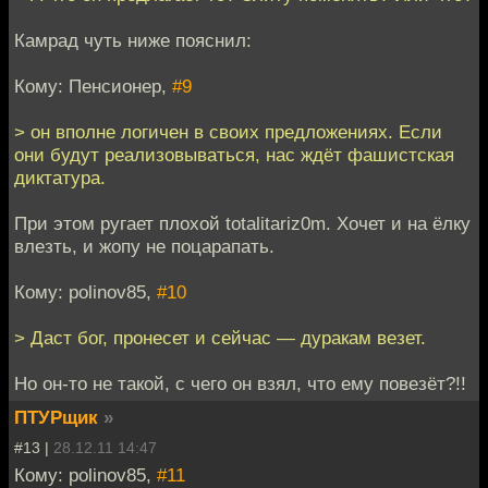
Камрад чуть ниже пояснил:
Кому: Пенсионер,
#9
> он вполне логичен в своих предложениях. Если
они будут реализовываться, нас ждёт фашистская
диктатура.
При этом ругает плохой totalitariz0m. Хочет и на ёлку
влезть, и жопу не поцарапать.
Кому: polinov85,
#10
> Даст бог, пронесет и сейчас — дуракам везет.
Но он-то не такой, с чего он взял, что ему повезёт?!!
ПТУРщик
»
#13 |
28.12.11 14:47
Кому: polinov85,
#11