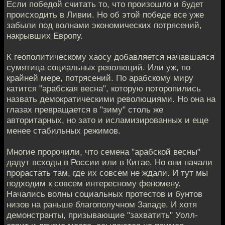
Если победой считать то, что произошло и будет
происходить в Ливии. Но об этой победе все уже
забыли под волнами экономических потрясений,
накрывших Европу.
К геополитическому хаосу добавляется начавшаяся
сумятица социальных революций. Или уж, по
крайней мере, потрясений. По арабскому миру
катится "арабская весна", которую поторопились
назвать демократическими революциями. Но она на
глазах превращается в "зиму" столь же
авторитарных, но зато и исламизированных и еще
менее стабильных режимов.
Многие пророчили, что семена "арабской весны"
дадут всходы в России или в Китае. Но они начали
прорастать там, где их совсем не ждали. И тут мы
подходим к совсем интересному феномену.
Начались волны социальных протестов и бунтов
низов на раньше благополучном Западе. И хотя
демонстранты, призывающие "захватить" Уолл-