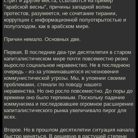
стрит и другие места, ссылаются на пример
"арабской весны", причины западной волны
протестов, разумеется, не сочетание тирании,
коррупции с информационной полуоткрытостью и
полуголодом, как в арабском мире.
Причин немало. Основных две.
Первая. В последние два-три десятилетия в старом
капиталистическом мире почти повсеместно резко
выросло социальное неравенство. Не в последнюю
очередь - из-за упоминавшегося исчезновения
коммунистической угрозы. Мы, в упоении своими
проблемами, стенали по поводу нашего
неравенства. Но оно росло повсеместно. До поры до
времени оно было терпимым. Поскольку падение
коммунизма и последовавшее огромное расширение
капиталистического рынка увеличивало пирог для
всех.
Второе. Но в прошлом десятилетии ситуация начала
быстро меняться. В дешевую в растущей степени