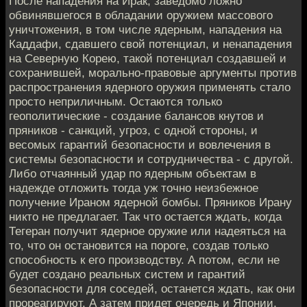
После нападения на Ирак, заведомо ложно
обвинявшегося в обладании оружием массового
уничтожения, в том числе ядерным, нападения на
Каддафи, сдавшего свой потенциал, и ненападения
на Северную Корею, такой потенциал создавшей и
сохранившей, морально-правовые аргументы против
распространения ядерного оружия применять стало
просто неприличным. Остаются только
геополитические - создание балансов кнутов и
пряников - санкций, угроз, с одной стороны, и
весомых гарантий безопасности и вовлечения в
системы безопасности и сотрудничества - с другой.
Либо отчаянный удар по ядерным объектам в
надежде отложить тогда уж точно неизбежное
получение Ираном ядерной бомбы. Пряников Ирану
никто не предлагает. Так что остается ждать, когда
Тегеран получит ядерное оружие или надеяться на
то, что он остановится на пороге, создав только
способность к его производству. А потом, если не
будет создано реальных систем и гарантий
безопасности для соседей, останется ждать, как они
прореагируют. А затем придет очередь и Японии,