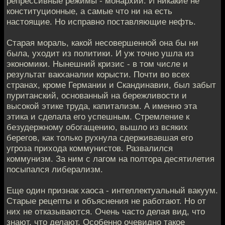
репрессивные режимы - монархии. И никакие не
конституционные, а самые что ни на есть
настоящие. Но исправно поставляющие нефть.
Старая мораль, какой несовершенной она бы ни
была, уходит из политики. И уж точно ушла из
экономики. Нынешний кризис - в том числе и
результат вакханалии корысти. Почти во всех
странах, кроме Германии и Скандинавии, был забыт
пуританский, основанный на бережливости и
высокой этике труда, капитализм. А именно эта
этика и сделала его успешным. Стремление к
безудержному обогащению, вышло из всяких
берегов, как только рухнула сдерживавшая его
угроза прихода коммунистов. Развалился
коммунизм. За ним с лагом на полтора десятилетия
посыпался либерализм.
Еще один признак хаоса - интеллектуальный вакуум.
Старые рецепты и объяснения не работают. Но от
них не отказываются. Очень часто делая вид, что
знают, что делают. Особенно очевидно такое