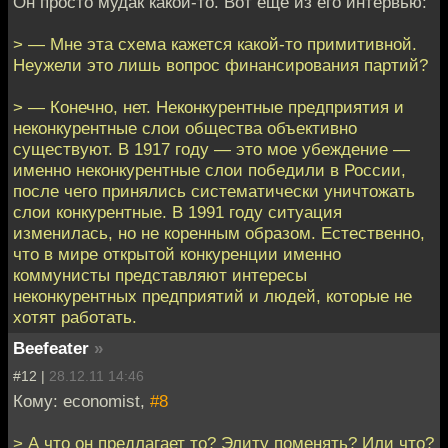
Он просто мудак какой-то. Вот еще из его интервью:
> — Мне эта схема кажется какой-то примитивной.
Неужели это лишь вопрос финансирования партий?
> — Конечно, нет. Неконкурентные предприятия и
неконкурентные слои общества объективно
существуют. В 1917 году — это мое убеждение —
именно неконкурентные слои победили в России,
после чего принялись систематически уничтожать
слои конкурентные. В 1991 году ситуация
изменилась, но не коренным образом. Естественно,
что в мире открытой конкуренции именно
коммунисты представляют интересы
неконкурентных предприятий и людей, которые не
хотят работать.
Beefeater
»
#12 |
28.12.11 14:46
Кому: economist,
#8
> А что он предлагает то? Элиту поменять? Или что?