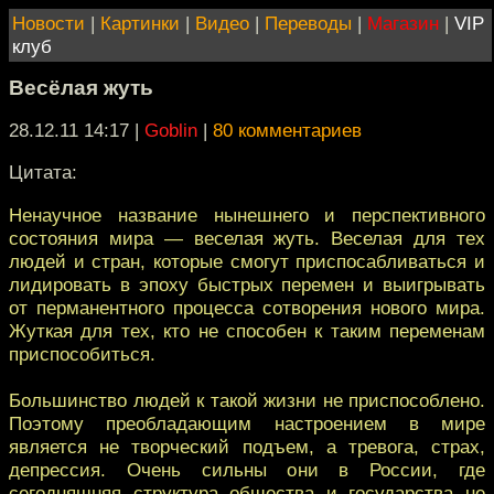
Новости
|
Картинки
|
Видео
|
Переводы
|
Магазин
|
VIP
клуб
Весёлая жуть
28.12.11 14:17
|
Goblin
|
80 комментариев
Цитата:
Ненаучное название нынешнего и перспективного
состояния мира — веселая жуть. Веселая для тех
людей и стран, которые смогут приспосабливаться и
лидировать в эпоху быстрых перемен и выигрывать
от перманентного процесса сотворения нового мира.
Жуткая для тех, кто не способен к таким переменам
приспособиться.
Большинство людей к такой жизни не приспособлено.
Поэтому преобладающим настроением в мире
является не творческий подъем, а тревога, страх,
депрессия. Очень сильны они в России, где
сегодняшняя структура общества и государства не