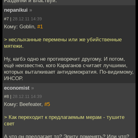
Разделяй и властвуй.
nepanikui
»
#7 |
28.12.11 14:39
Кому: Goblin,
#1
> неслыханные перемены или же убийственные
мятежи.
Ну, кагбэ одно не противоречит другому. И потом,
ещё неизвестно, кого Караганов считает лучшими,
которых выталкивает антидемократия. По-видимому,
ИНСОР.
economist
»
#8 |
28.12.11 14:39
Кому: Beefeater,
#5
> Как переходит к предлагаемым мерам - тушите
свет
А что он предлагает то? Элиту поменять? Или что?