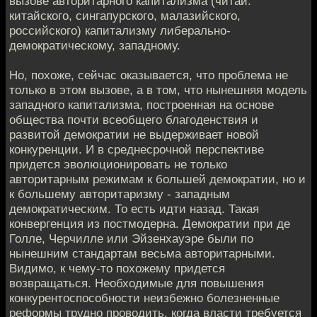
вызове авторитарного капитализма (читай:
китайского, сингапурского, малазийского,
российского) капитализму либерально-
демократическому, западному.
Но, похоже, сейчас оказывается, что проблема не
только в этом вызове, а в том, что нынешняя модель
западного капитализма, построенная на основе
общества почти всеобщего благоденствия и
развитой демократии не выдерживает новой
конкуренции. И в среднесрочной перспективе
придется эволюционировать не только
авторитарным режимам к большей демократии, но и
к большему авторитаризму - западным
демократическим. То есть идти назад. Такая
конвергенция из постмодерна. Демократии при де
Голле, Черчилле или Эйзенхауэре были по
нынешним стандартам весьма авторитарными.
Видимо, к чему-то похожему придется
возвращаться. Необходимые для повышения
конкурентоспособности неизбежно болезненные
реформы трудно проводить, когда власти требуется