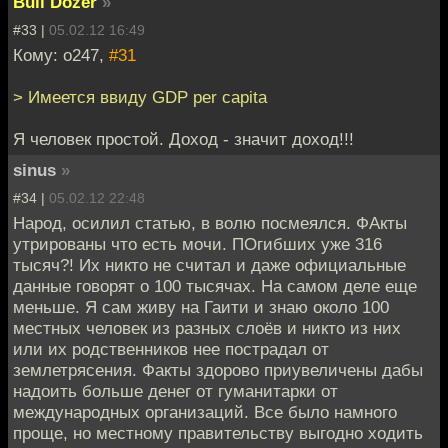
Bull Dozer
»
#33 |
05.02.12 16:49
Кому: o247,
#31
> Имеется ввиду GDP per capita
Я человек простой. Доход - значит доход!!!
sinus
»
#34 |
05.02.12 22:48
Народ, осилил статью, в волю посмеялся. ФАкты
утрированы что есть мочи. ПОгибших уже 316
тысяч?! Их никто не считал и даже официальные
данные говорят о 100 тысячах. На самом деле еще
меньше. Я сам живу на Гаити и знаю около 100
местных человек из разных слоёв и никто из них
или их родственников нее пострадал от
землетрясения. Факты здорово приувеличены дабы
надоить больше денег от гуманитарки от
международных организаций. Все было намного
проще, но местному правительству выгодно ходить