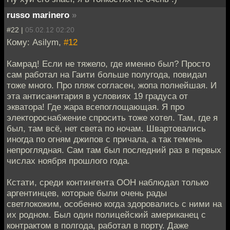
russo marinero
»
#22 |
05.02.12 02:20
Кому: Asilym,
#12
Камрад! Если не тяжело, где именно был? Просто
сам работал на Гаити больше полугода, повидал
тоже много. Про пляж согласен, жопа полнейшая. И
эта антисанитария в условиях 19 градуса от
экватора! Где жара всепоглощающая. Я про
электороснабжение спросить тоже хотел. Там, где я
был, там всё, нет света по ночам. Швартовались
иногда по огням джипов с причала, а так темень
непроглядная. Сам там был последний раз в первых
числах ноября прошлого года.
Кстати, среди контингента ООН наблюдал только
аргентинцев, которые были очень рады
светлокожим, особенно когда здоровались с ними на
их родном. Был один полицейский американец с
контрактом в полгода, работал в порту. Даже