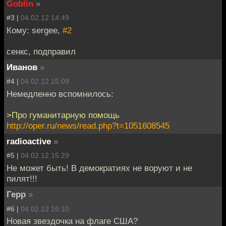
Goblin
»
#3 |
04.02.12 14:49
Кому: sergee,
#2
сенкс, подправил
Иванов
»
#4 |
04.02.12 15:09
Немедленно вспомнилось:
>Про гуманитарную помощь
http://oper.ru/news/read.php?t=1051608545
radioactive
»
#5 |
04.02.12 15:29
Не может быть! В демократиях не воруют и не
пилят!!!
Герр
»
#6 |
04.02.12 16:10
Новая звездочка на флаге США?