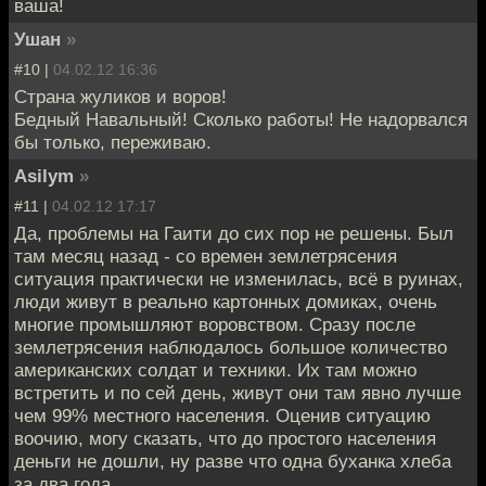
ваша!
Ушан
»
#10 |
04.02.12 16:36
Страна жуликов и воров!
Бедный Навальный! Сколько работы! Не надорвался
бы только, переживаю.
Asilym
»
#11 |
04.02.12 17:17
Да, проблемы на Гаити до сих пор не решены. Был
там месяц назад - со времен землетрясения
ситуация практически не изменилась, всё в руинах,
люди живут в реально картонных домиках, очень
многие промышляют воровством. Сразу после
землетрясения наблюдалось большое количество
американских солдат и техники. Их там можно
встретить и по сей день, живут они там явно лучше
чем 99% местного населения. Оценив ситуацию
воочию, могу сказать, что до простого населения
деньги не дошли, ну разве что одна буханка хлеба
за два года.