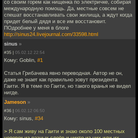
со своим горем как нищенка по электричке, собирая
международную помощь. Да, местные совсем не
спешат восстанавливать свои жилища, а ждут когда
придет белый дядя и все им восстановит.
ПОдробнее у меня в блоге
http://sinus24.livejournal.com/33598.html
sinus
»
#35 |
05.02.12 22:54
Кому: Goblin,
#1
Статья Грибачева явно переводная. Автор не он,
даже не знает как правильно зовут президента
Гаити. Я в теме по Гаити, но такого вранья не видел
нигде.
Jameson
»
#36 |
06.02.12 06:50
Кому: sinus,
#34
> Я сам живу на Гаити и знаю около 100 местных
человек из разных слоёв и никто из них или их