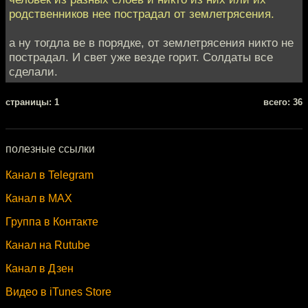
родственников нее пострадал от землетрясения.
а ну тогдла ве в порядке, от землетрясения никто не
пострадал. И свет уже везде горит. Солдаты все
сделали.
cтраницы: 1
всего: 36
полезные ссылки
Канал в Telegram
Канал в MAX
Группа в Контакте
Канал на Rutube
Канал в Дзен
Видео в iTunes Store