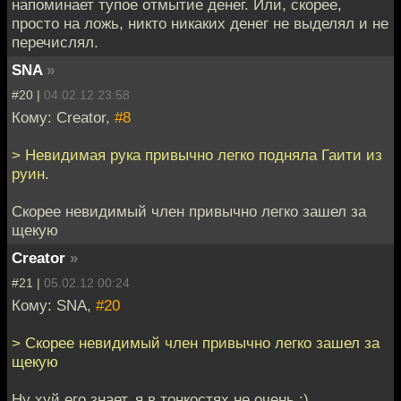
напоминает тупое отмытие денег. Или, скорее,
просто на ложь, никто никаких денег не выделял и не
перечислял.
SNA
»
#20 |
04.02.12 23:58
Кому: Creator,
#8
> Невидимая рука привычно легко подняла Гаити из
руин.
Скорее невидимый член привычно легко зашел за
щекую
Creator
»
#21 |
05.02.12 00:24
Кому: SNA,
#20
> Скорее невидимый член привычно легко зашел за
щекую
Ну хуй его знает, я в тонкостях не очень :)