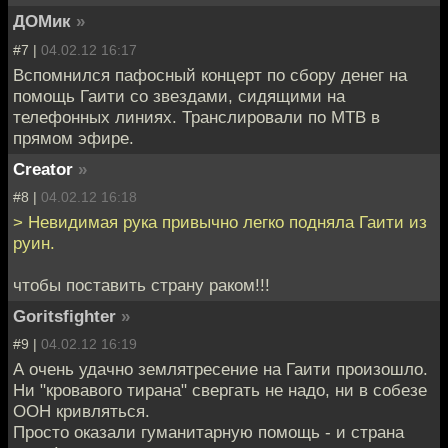
ДОМик
»
#7 |
04.02.12 16:17
Вспомнился пафосный концерт по сбору денег на
помощь Гаити со звездами, сидящими на
телефонных линиях. Транслировали по МТВ в
прямом эфире.
Creator
»
#8 |
04.02.12 16:18
> Невидимая рука привычно легко подняла Гаити из
руин.
чтобы поставить страну раком!!!
Goritsfighter
»
#9 |
04.02.12 16:19
А очень удачно землятресение на Гаити произошло.
Ни "кровавого тирана" свергать не надо, ни в собезе
ООН кривляться.
Просто оказали гуманитарную помощь - и страна