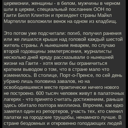
церемонии, женщины - в белом, мужчины в черном
шли в церкви, специальный посланник ООН по
Гаити Билл Клинтон и президент страны Майкл
Мартелли возложили венок на одном из кладбищ.
Это потом уже подсчитали: погиб, получил ранения
или же лишился крыши над головой каждый шестой
житель страны. А нынешним январем, по случаю
второй годовщины землетрясения, журналисты
несколько дней кряду рассказывали о нынешней
жизни на Гаити - хотя могли бы ограничиться
кратким выводом о том, что в стране мало что
изменилось. В столице, Порт-о-Пренсе, по сей день
убрано лишь половина завалов, но на
освободившемся месте практически ничего нового
не построено. 600 тысяч человек живут в палаточных
лагерях - что принято считать достижением, раньше
здесь обитало полтора миллиона. Впрочем, как едко
заметил один из репортеров, участь тех, кто сменил
палатки на городские трущобы, ненамного лучше. В
стране бездомных и откровенно голодающих людей