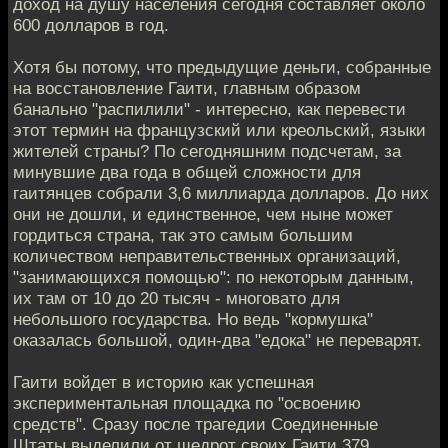
доход на душу населения сегодня составляет около
600 долларов в год.
Хотя бы потому, что предыдущие деньги, собранные
на восстановление Гаити, главным образом
банально "распилили" - интересно, как перевести
этот термин на французский или креольский, языки
жителей страны? По сегодняшним подсчетам, за
минувшие два года в общей сложности для
гаитянцев собрали 3,6 миллиарда долларов. До них
они не дошли, и единственное, чем ныне может
гордиться страна, так это самым большим
количеством неправительственных организаций,
"занимающихся помощью": по некоторым данным,
их там от 10 до 20 тысяч - многовато для
небольшого государства. Но ведь "кормушка"
оказалась большой, один-два "едока" не переварят.
Гаити войдет в историю как успешная
экспериментальная площадка по "освоению
средств". Сразу после трагедии Соединенные
Штаты выделили от щедрот своих Гаити 379