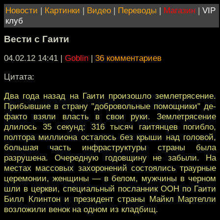
Новости
|
Картинки
|
Видео
|
Переводы
|
Магазин
|
VIP
клуб
Вести с Гаити
04.02.12 14:41
|
Goblin
|
36 комментариев
Цитата:
Два года назад на Гаити произошло землетрясение.
Прибывшие в страну "добровольные помощники" де-
факто взяли власть в свои руки. Землетрясение
длилось 35 секунд: 316 тысяч гаитянцев погибло,
полтора миллиона осталось без крыши над головой,
большая часть инфраструктуры страны была
разрушена. Очередную годовщину не забыли. На
местах массовых захоронений состоялись траурные
церемонии, женщины — в белом, мужчины в черном
шли в церкви, специальный посланник ООН по Гаити
Билл Клинтон и президент страны Майкл Мартелли
возложили венок на одном из кладбищ.