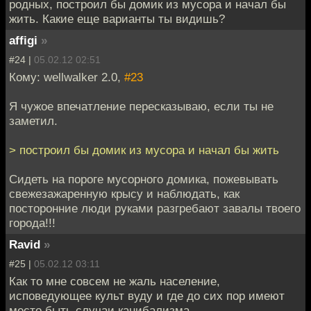
родных, построил бы домик из мусора и начал бы
жить. Какие еще варианты ты видишь?
affigi
»
#24 |
05.02.12 02:51
Кому: wellwalker 2.0,
#23
Я чужое впечатление пересказываю, если ты не
заметил.
> построил бы домик из мусора и начал бы жить
Сидеть на пороге мусорного домика, пожевывать
свежезажаренную крысу и наблюдать, как
посторонние люди руками разгребают завалы твоего
города!!!
Ravid
»
#25 |
05.02.12 03:11
Как то мне совсем не жаль население,
исповедующее культ вуду и где до сих пор имеют
место быть случаи канибализма.