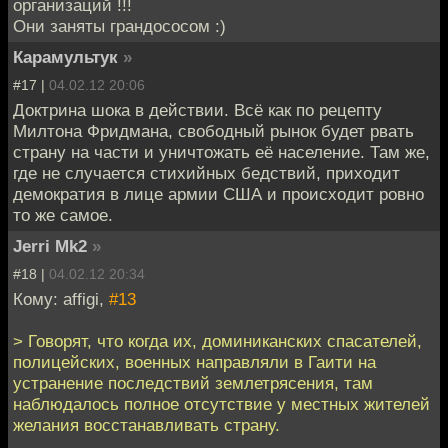
организаций !!!
Они заняты грандососом :)
Карамультук
»
#17 |
04.02.12 20:06
Доктрина шока в действии. Всё как по рецепту
Милтона Фридмана, свободный рынок будет рвать
страну на части и уничтожать её население. Там же,
где не случается стихийных бедствий, приходит
демократия в лице армии США и происходит ровно
то же самое.
Jerri Mk2
»
#18 |
04.02.12 20:34
Кому: affigi,
#13
> Говорят, что когда их, доминиканских спасателей,
полицейских, военных направляли в Гаити на
устранение последствий землетрясения, там
наблюдалось полное отсутствие у местных жителей
желания восстанавливать страну.