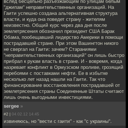
вслед бесцельно разъезжающим по улицам белым
"джипам" неправительственных организаций. На
Гаити успешно создана альтернативная структура
власти, и куда она поведет страну - жителям
неизвестно. Общий курс через два дня после
землетрясения обозначил президент США Барак
Обама, пообещавший лидерство Америки в помощи
пострадавшей стране. При этом Вашингтон никого
не свергал на Гаити: зачем? Стараниями
"неправительственных организаций" он лишь быстро
прибрал к рукам власть в стране. И - вовремя, когда
назревает конфликт в Ормузском проливе, грозящий
перебоями с поставками нефти. Ее в избытке
несколько лет назад нашли на Гаити. Так что
финансирование восстановления пострадавшей от
землетрясения страны Соединенные Штаты считают
лишь очень выгодными инвестициями.
sergee
»
#2 |
04.02.12 14:45
извиняюсь, но "вести с гаити" - как "с украины".