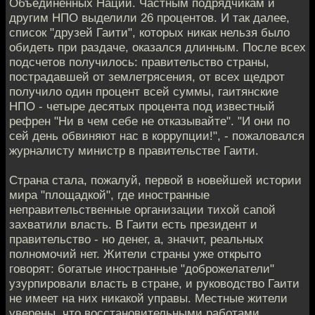
Объединенных Наций. Частным подрядчикам и
другим НПО выделили 26 процентов. И так далее,
список "друзей Гаити", которых никак нельзя было
обидеть при раздаче, оказался длинным. После всех
подсчетов получилось: правительство страны,
пострадавшей от землетрясения, от всех щедрот
получило один процент всей суммы, гаитянские
НПО - четыре десятых процента под известный
рефрен "Ни в чем себе не отказывайте". "И они по
сей день обвиняют нас в коррупции!", - пожаловался
журналисту министр в правительстве Гаити.
Страна стала, пожалуй, первой в новейшей истории
мира "площадкой", где иностранные
неправительственные организации тихой сапой
захватили власть. В Гаити есть президент и
правительство - но денег, а, значит, реальных
полномочий нет. Жители страны уже открыто
говорят: богатые иностранные "доброжелатели"
узурпировали власть в стране, и руководство Гаити
не имеет на них никакой управы. Местные жители
уверены, что восстановительными работами