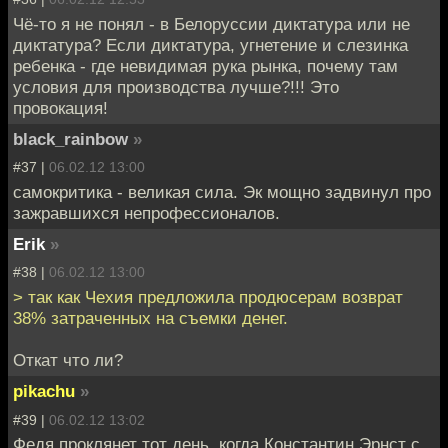
Чё-то я не понял - в Белоруссии диктатура или не
диктатура? Если диктатура, угнетение и слезинка
ребенка - где невидимая рука рынка, почему там
условия для производства лучше?!!! Это
провокация!
black_rainbow
»
#37 |
06.02.12 13:00
самокритика - великая сила. Эк мощно задвинул про
зажравшихся непрофессионалов.
Erik
»
#38 |
06.02.12 13:00
> так как Чехия предложила продюсерам возврат
38% затраченных на съемки денег.
Откат что ли?
pikachu
»
#39 |
06.02.12 13:02
Федя проклянет тот день, когда Константин Эрнст с