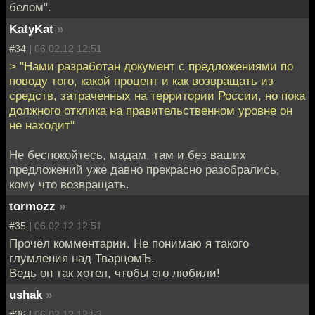
белом".
KatyKat
»
#34 |
06.02.12 12:51
> "Нами разработан документ с предложениями по
поводу того, какой процент и как возвращать из
средств, затраченных на территории России, но пока
должного отклика на правительственном уровне он
не находит"
Не беспокойтесь, мадам, там и без ваших
предложений уже давно прекрасно разобрались,
кому что возвращать.
tormozz
»
#35 |
06.02.12 12:51
Прочёл комментарии. Не понимаю я такого
глумления над ТварцомЪ.
Ведь он так хотел, чтобы его любили!
ushak
»
#36 |
06.02.12 12:53