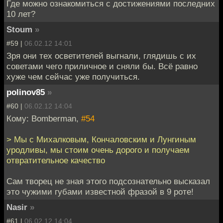
Где можно ознакомиться с достижениями последних
10 лет?
Stoum
»
#59 |
06.02.12 14:01
Зря они тех осветителей выгнали, глядишь с их
советами чего приличное и сняли бы. Всё равно
хуже чем сейчас уже получиться.
polinov85
»
#60 |
06.02.12 14:04
Кому: Bomberman,
#54
> Мы с Михалковым, Кончаловским и Лунгиным
уродливы, мы стоим очень дорого и получаем
отвратительное качество
Сам творец не зная этого подсознательно высказал
это чужими губами известной фразой в 9 роте!
Nasir
»
#61 |
06.02.12 14:04