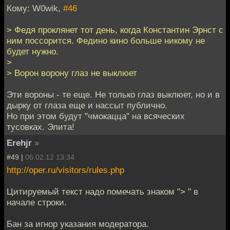
Кому: W0wik,
#46
> Федя проклянет тот день, когда Константин Эрнст с
ним поссорится. Федино кино больше никому не
будет нужно.
>
> Ворон ворону глаз не выклюет
Эти вороны - те еще. Не только глаз выклюет, но и в
дырку от глаза еще и нассыт публично.
Но при этом будут "чмокацца" на всяческих
тусовках. Элита!
Erehjr
»
#49 |
06.02.12 13:34
http://oper.ru/visitors/rules.php
Цитируемый текст надо помечать знаком "
>
" в
начале строки.
Бан за игнор указания модератора.