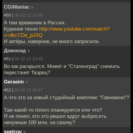
CGiManiac
»
#50 |
06.02.12 13:38
А тем временем в России.
Куриное техно
http://www.youtube.com/watch?
v=dkcCDe_pJXQ
И актёры, наверное, не много запросили.
Домосед
»
#51 |
06.02.12 13:45
Во как раскрылся. Может и "Сталинград" снимать
перестанет Тварец?
Gerasim
»
#52 |
06.02.12 13:47
А что это за новый студийный комплекс "Говнокино"?
Там какой-то попил планируется или что?
Я не понял, кто это решил вдруг выбросить
ненужные 100 млн. на свалку?
spetrov
»