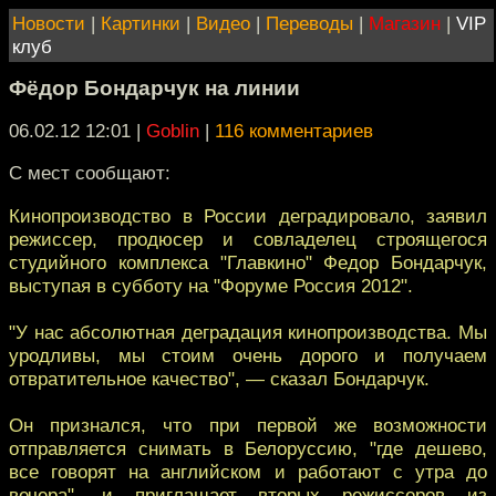
Новости
|
Картинки
|
Видео
|
Переводы
|
Магазин
|
VIP
клуб
Фёдор Бондарчук на линии
06.02.12 12:01
|
Goblin
|
116 комментариев
C мест сообщают:
Кинопроизводство в России деградировало, заявил
режиссер, продюсер и совладелец строящегося
студийного комплекса "Главкино" Федор Бондарчук,
выступая в субботу на "Форуме Россия 2012".
"У нас абсолютная деградация кинопроизводства. Мы
уродливы, мы стоим очень дорого и получаем
отвратительное качество", — сказал Бондарчук.
Он признался, что при первой же возможности
отправляется снимать в Белоруссию, "где дешево,
все говорят на английском и работают с утра до
вечера", и приглашает вторых режиссеров из