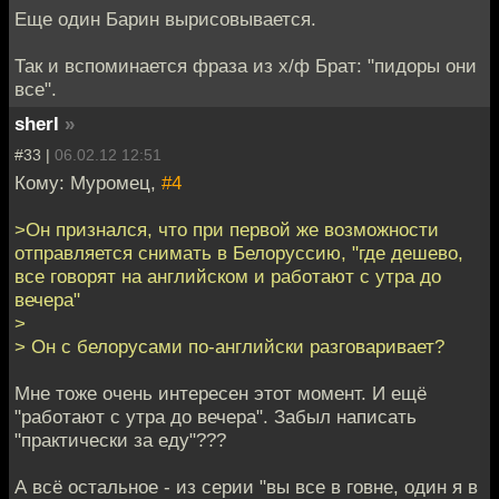
Еще один Барин вырисовывается.
Так и вспоминается фраза из х/ф Брат: "пидоры они
все".
sherl
»
#33 |
06.02.12 12:51
Кому: Муромец,
#4
>Он признался, что при первой же возможности
отправляется снимать в Белоруссию, "где дешево,
все говорят на английском и работают с утра до
вечера"
>
> Он с белорусами по-английски разговаривает?
Мне тоже очень интересен этот момент. И ещё
"работают с утра до вечера". Забыл написать
"практически за еду"???
А всё остальное - из серии "вы все в говне, один я в