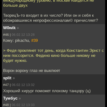
международному уровню, в Москве найдется не
больше двух
ТворецЪ-то входит в их число? Или он и себя к
обожравшимся непрофессионалам© причисляет?
W0wik
»
#46 |
06.02.12 13:28
Кому: pikachu,
#39
> Федя проклянет тот день, когда Константин Эрнст с
ним поссорится. Федино кино больше никому не
будет нужно.
Ворон ворону глаз не выклюет
split
»
#47 |
06.02.12 13:32
Хороший хирург поможет плохому танцору (ц)
Тумбус
»
#48 |
06.02.12 13:33