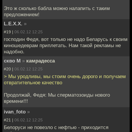
Это ж сколько бабла можно налапить с таким
предложением!
L.E.X.X.
»
#19 |
06.02.12 12:25
господин Федя, вот только не надо Беларусь к своим
киношедеврам приплетать. Нам такой рекламы не
надобно.
скво М
»
камрадесса
#20 |
06.02.12 12:25
> Мы уродливы, мы стоим очень дорого и получаем
отвратительное качество
Продолжай, Федя: Мы сперматозоиды нового
времени!!!
ivan_foto
»
#21 |
06.02.12 12:25
Белоруси не повезло с нефтью - приходится