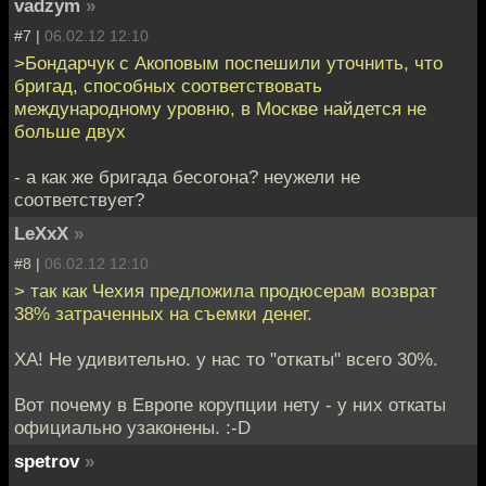
vadzym
»
#7 |
06.02.12 12:10
>Бондарчук с Акоповым поспешили уточнить, что
бригад, способных соответствовать
международному уровню, в Москве найдется не
больше двух
- а как же бригада бесогона? неужели не
соответствует?
LeXxX
»
#8 |
06.02.12 12:10
> так как Чехия предложила продюсерам возврат
38% затраченных на съемки денег.
ХА! Не удивительно. у нас то "откаты" всего 30%.
Вот почему в Европе корупции нету - у них откаты
официально узаконены. :-D
spetrov
»