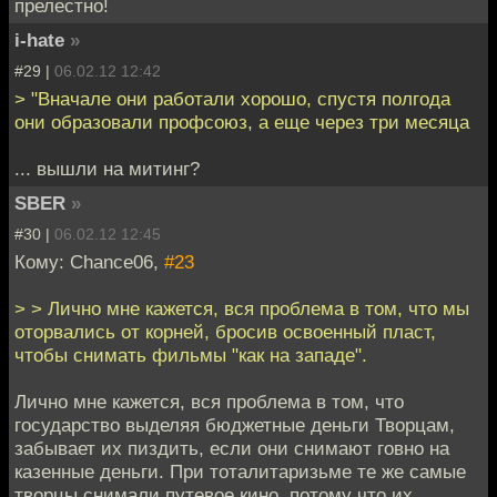
прелестно!
i-hate
»
#29 |
06.02.12 12:42
> "Вначале они работали хорошо, спустя полгода
они образовали профсоюз, а еще через три месяца
... вышли на митинг?
SBER
»
#30 |
06.02.12 12:45
Кому: Chance06,
#23
> > Лично мне кажется, вся проблема в том, что мы
оторвались от корней, бросив освоенный пласт,
чтобы снимать фильмы "как на западе".
Лично мне кажется, вся проблема в том, что
государство выделяя бюджетные деньги Творцам,
забывает их пиздить, если они снимают говно на
казенные деньги. При тоталитаризьме те же самые
творцы снимали путевое кино, потому что их