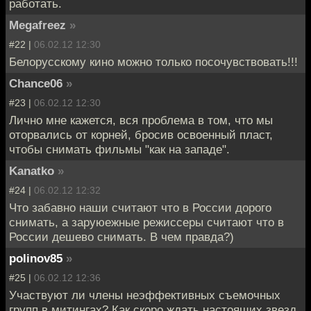
работать.
Megafreez
»
#22 |
06.02.12 12:30
Белорусскому кино можно только посочувствовать!!!
Chance06
»
#23 |
06.02.12 12:30
Лично мне кажется, вся проблема в том, что мы
оторвались от корней, бросив освоенный пласт,
чтобы снимать фильмы "как на западе".
Kanatko
»
#24 |
06.02.12 12:32
Что забавно наши считают что в России дорого
снимать, а заруюежные режиссеры считают что в
России дешево снимать. В чем правда?)
polinov85
»
#25 |
06.02.12 12:36
Участвуют ли члены неэффективных съемочных
групп в митингах? Как скоро ждать настоящих звезд