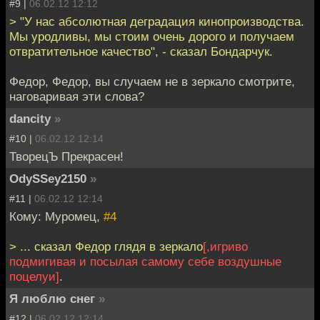
#9 |
06.02.12 12:12
> "У нас абсолютная деградация кинопроизводства.
Мы уродливы, мы стоим очень дорого и получаем
отвратительное качество", - сказал Бондарчук.
Федор, Федор, вы случаем не в зеркало смотрите,
наговаривая эти слова?
dancity
»
#10 |
06.02.12 12:14
ТворецЪ Прекрасен!
OdySSey2150
»
#11 |
06.02.12 12:14
Кому: Муромец,
#4
> ... сказал Федор глядя в зеркало
[,игриво
подмигивая и посылая самому себе воздушные
поцелуи]
.
Я люблю снег
»
#12 |
06.02.12 12:14