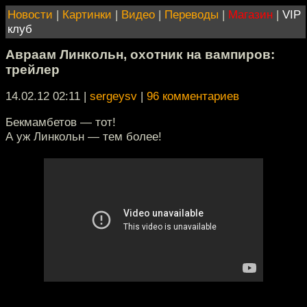
Новости
|
Картинки
|
Видео
|
Переводы
|
Магазин
|
VIP
клуб
Авраам Линкольн, охотник на вампиров:
трейлер
14.02.12 02:11
|
sergeysv
|
96 комментариев
Бекмамбетов — тот!
А уж Линкольн — тем более!