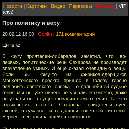
Новости
|
Картинки
|
Видео
|
Переводы
|
Магазин
|
VIP
клуб
Про политику и веру
20.02.12 16:00
|
Goblin
|
171 комментарий
Цитата:
В кругу приятелей-либералов заметил, что, во-
первых, политические речи Сахарова не производят
впечатление умных. И ещё сказал очевидную вещь.
Если бы кому-то из физиков-ядерщиков
Манхеттенского проекта пришло в голову горячо
полюбить советского Генсека – о дальнейшей судьбе
гения мы бы уже ничего не узнали. Возможно, даже
не узнали бы о существовании самого гения. Так что
горьковская ссылка Сахарова свидетельствует,
скорей, о гуманности тогдашней советской системы.
Вернее, о её зачинающейся хлипкости.
Представили взгляд, каким наградили меня приятели-