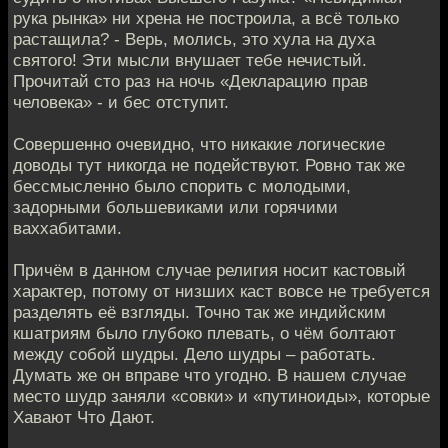
рука рынка» ни хрена не построила, а всё только
растащила? - Верь, молись, это хула на духа
святого! Эти мысли внушает тебе нечистый.
Прочитай сто раз на ночь «Декларацию прав
человека» - и бес отступит.
Совершенно очевидно, что никакие логические
доводы тут никогда не подействуют. Ровно так же
бессмысленно было спорить с молодыми,
задорными большевиками или горячими
ваххабитами.
Причём в данном случае религия носит кастовый
характер, потому от низших каст вовсе не требуется
разделять её взгляды. Точно так же индийским
кшатриям было глубоко плевать, о чём болтают
между собой шудры. Дело шудры – работать.
Думать же он вправе что угодно. В нашем случае
место шудр заняли «совки» и «путиноиды», которые
Хавают Что Дают.