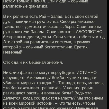
Потом только я понял. Эти люди – обычные
религиозные фанатики.
В их религии есть Рай – Запад. Есть свой святой
дух – невидимая рука рынка. Своё религиозное
таинство – демократические выборы. Свои ангелы –
руководители Запада. Свои святые – АБСОЛЮТНО
безгрешные диссиденты. Свои черти - гэбисты и т.д.
Это стройная религиозная система, в рамках
которой я – обычный богоотступник. Еретик.
Неверный.
Отсюда и их бешеная энергия.
Никакие факты не могут переубедить ИСТИННО
верующего. Американцы бомбят чужие города и
убивают мирных граждан? - Так надо, верь, молись,
это бог наказывает грешников. У наших границ
размещают ракеты и военные базы? Ведь это
делается, когда собираются напасть? Мы это знаем
из всей мировой истории. – Кто ты есть, чтобы
судить о мотивах Высшего Разума? «Невидимая