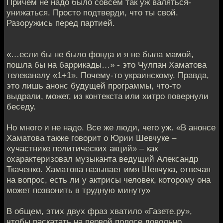
Причём не надо было совсем так уж валяться-
унижаться. Просто подтверди, что ты свой.
Разоружись перед партией.
«…если бы не было фонда и я не была мамой,
пошла бы на баррикады…» - это Чулпан Хаматова
телеканалу «1+1». Почему-то украинскому. Правда,
это лишь анонс будущей программы, что-то
выдрали, может, из контекста или хитро повернули
беседу.
Но много и не надо. Все же люди, чего уж. «В анонсе
Хаматова также говорит о Юрии Шевчуке –
«участнике политических акций» – как
охарактеризовал музыканта ведущий Александр
Ткаченко. Хаматова называет имя Шевчука, отвечая
на вопрос, есть ли у актрисы человек, которому она
может позвонить в трудную минуту»
В общем, этих двух фраз хватило «Газете.ру»,
чтобы раскатать на первой полосе довольно