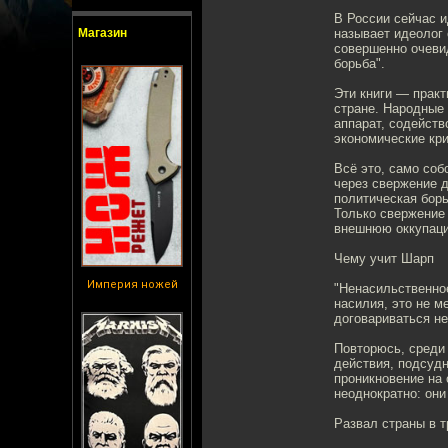
В России сейчас и
Магазин
называет идеолог
совершенно очевид
борьба".
Эти книги — практ
стране. Народные
аппарат, содейств
экономические кр
Всё это, само соб
через свержение 
политическая бор
Только свержение 
внешнюю оккупаци
Чему учит Шарп
Империя ножей
"Ненасильственное
насилия, это не м
договариваться не
Повторюсь, среди 
действия, подсудн
проникновение на 
неоднократно: они
Развал страны в т