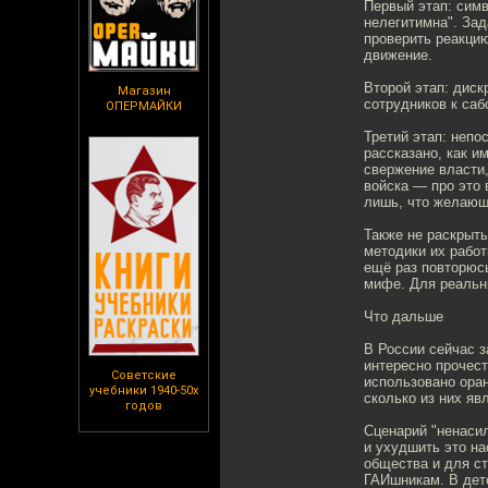
Первый этап: сим
нелегитимна". Зад
проверить реакци
движение.
Второй этап: диск
Магазин
сотрудников к саб
ОПЕРМАЙКИ
Третий этап: непо
рассказано, как и
свержение власти,
войска — про это 
лишь, что желающи
Также не раскрыты
методики их работ
ещё раз повторюс
мифе. Для реальн
Что дальше
В России сейчас з
интересно прочест
Советские
использовано оран
учебники 1940-50х
сколько из них я
годов
Сценарий "ненасил
и ухудшить это на
общества и для ст
ГАИшникам. В детс