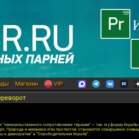
оды
Магазин
VIP
ереворот
ап "ненасильственного сопротивления тирании" — так эту форму борьб
. Природа и механика этих протестов становится совершенно очевид
ры к демократии" и "Освободительная борьба".