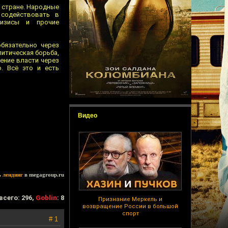
й стране. Народные
 содействовать в
ризисы и прочие
обязательно через
итическая борьба,
ение власти через
. Всё это и есть
Видео
ь
лендинг
в megagroup.ru
всего: 296,
Goblin
: 8
Признание Меркель и
возвращение России в большой
спорт
# 1