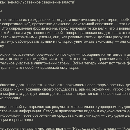
как "ненасильственное свержение власти".
и
носительно их гражданских взглядов и политических ориентиров, необх
е сопротивление", протестное движение несистемной оппозиции — это н
. Это современная форма войны, преследующая те же цели, что и войн
ской власти и установление своей. Теперь вражеские солдаты — это г
ляясь абстрактными целями, они, как раковые клетки, должны разрушат
систему, саботировать армию и полицию, уничтожать экономику — они 
ну.
акциях несистемной, оранжевой оппозиции — посещение их митингов и ш
ики, агитация за эти действия и т.д. — это не только выражение личной
тельное участие в уничтожении страны. Война теперь имеет вот такие 
трант — это пособник вражеской оккупации.
общество должны понять и признать: появилась новая форма военных д
граждан к уничтожению своего государства, армии, экономики. Игрою сл
м мифов эта деструктивная деятельность подается как "ненасильственн
ые свободы".
 ведения войны открылся как результат колоссального упрощения и уде
странения информации. Сегодня производство видео- и аудиоконтента д
информации через современные средства коммуникации — секундное де
ации и пропаганды.
 стороны печатали листовки: враги — "Рус, сдавайся!", а наши — "Кра