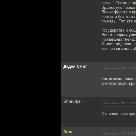
врага!" Сегодня п
Вражескую пропаг
Линии фронта в пр
портит и без того
приказы. Тот, кто 
Государство и об
Новые формы унич
пропаганда "ненас
Усилия лидеров не
как пропаганда са
Дадли Смит
отправлено 20.02.12 
Как показал опыт
антибиотиком, при
Shmulge
отправлено 20.02.12 
Отличная инструкц
Nord
отправлено 20.02.12 