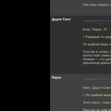
Они ведь пищать н
Дадли Смит
отправлено 20.02.12 
Кому: Rapax,
#6
> Рядовым то гра
По крайней мере н
Участие в любых 
протестной символ
позиции — это дея
оранжевый демонс
Rapax
отправлено 20.02.12 
Кому: Дадли Смит
> По крайней мере
Этого мало - пока
Пока мы не действ