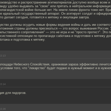
роизводство и распространение агитматериалов доступно вообще всем и
анду удобно выдавать за "свою" или прятать в нейтральном информацио
опагандистской войне больше нет. На земле линии фронта тоже нет. Вра
 не идеальный государственный аппарат. Он агитирует солдат и офицеро
это делает сегодня, готовится к мятежу и оккупации завтра.
щество должны осудить новые формы ведения войны и дать им соответ
тожения страны должны пресекаться — это вопрос выживания России. У
ильственного сопротивления" — это не игра и не "просто протест". Это 
системной оппозиции по пропаганде саботажа и подготовке к мятежу д
ботажа и подготовка к мятежу.
22:13
 площади Небесного Спокойствия, оранжевая зараза эффективно лечитс
 условии того, что "лекарство" будет подано в нужный момент и в нужно
22:14
ия для пидоргов.
22:28