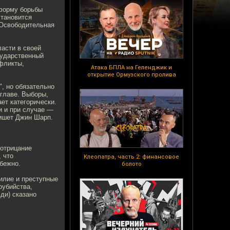
 форму борьбы
становится
"Освободительная
асти в своей
сударственный
нфликты,
Атака БПЛА на Геленджик и
открытие Ормузского пролива
", но обязательно
главе. Выборы,
ет категорически.
и и при случае —
пишет Джин Шарп.
 отрицание
, что
Клеопатра, часть 2: финансовое
збежно.
болото
силие и преступные
оубийства,
ди) сказано