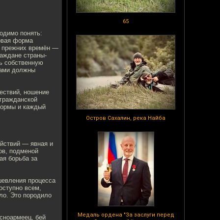
65
одимо понять:
овая форма
ы прежних времён —
раждане страны-
ь собственную
сами должны
ествий, ношение
 гражданской
формы и каждый
Остров Сахалин, река Найба
ействий — явная и
ов, подменой
ая борьба за
шевления процесса
оступно всем,
ло. Это породило
Медаль ордена "За заслуги перед
сноармеец, бей