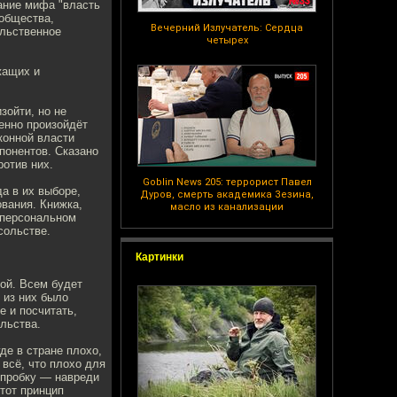
ание мифа "власть
 общества,
Вечерний Излучатель: Сердца
ельственное
четырех
жащих и
зойти, но не
менно произойдёт
конной власти
ппонентов. Сказано
ротив них.
Goblin News 205: террорист Павел
а в их выборе,
Дуров, смерть академика Зезина,
ования. Книжка,
масло из канализации
 персональном
сольстве.
Картинки
рой. Всем будет
 из них было
е и посчитать,
льства.
де в стране плохо,
всё, что плохо для
 пробку — навреди
тот принцип