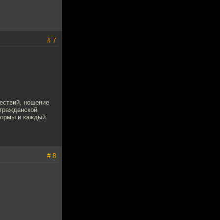
# 7
ествий, ношение
 гражданской
формы и каждый
# 8