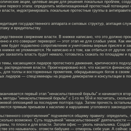
волические акции, целевые акции для решения локальных проблем, созд
ачи первого этапа: определить мобилизационный протестный потенциал
ю власти, индоктринировать локальные протестные группы в антиправит
редитация государственного аппарата и силовых структур, агитация слу
отажу и вредительству.
средственное свержение власти. В книжке написано, что это должно прои
менно и кто совершит переворот — этот этап не для слабых умов. Как и
 кем будет подавлено сопротивление и уничтожены верные присяге и за
в книжке не упоминается. Не написано и о том, как отбиться от других о
х захватить власть будет немало, готовьтесь скакать по площадям и п
 темы, касающиеся лидеров протестного движения, критического подход
ы, распределения власти. Проигнорировано всё, что касается финансир
ь, для толпы и восторженных прометеев, обкрадывающих богов в своем
ых лидеров — спецсеминары на родине демократии и консультации в по
аканчивается первый этап "ненасильственной борьбы" и начинается вто
ь методы "ненасильственной борьбы" с 1-го по 50-й и посчитать, сколько
жевой оппозицией за последние полтора года. Затем прочесть остальны
вляются прямым призывом к насилию и нарушению уголовного законодате
ьственного сопротивления" подчиняется общему правилу: определить, г
сколько возможно. Суть подрывной "ненасильственной" деятельности — 
раны, то плохо и для власти. Затопи офис — уволь начальника. Создай
тве это называлось: отомсти бабушке — отморозь себе уши. А сейчас э