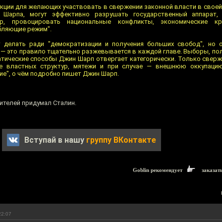
укции для желающих участвовать в свержении законной власти в свое
 Шарпа, могут эффективно разрушать государственный аппарат,
ур, провоцировать национальные конфликты, экономические к
бляющие режим".
т делать ради "демократизации и получения больших свобод", но 
— это правило тщательно разжевывается в каждой главе. Выборы, пол
ические способы Джин Шарп отвергает категорически. Только сверж
ие властных структур, мятежи и при случае — внешнюю оккупацию
е", о чём подробно пишет Джин Шарп.
ителей придумал Сталин.
Вступай в нашу
группу ВКонтакте
Goblin рекомендует
заказат
22:07