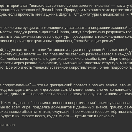
дёт второй этап "ненасильственного сопротивления тирании" — так эту
 оранжевых революций Джин Шарп. Природа и механика этих протестов 
на, если прочесть книги Джина Шарпа: "От диктатуры к демократии" и 
ические инструкции для желающих участвовать в свержении законной вл
 массы, следуя рекомендациям Шарпа, могут эффективно разрушать го
овать в разложении силовых структур, провоцировать национальные ко
изисы и прочие деструктивные процессы, "ослабляющие режим".
ой, надлежит делать ради "демократизации и получения больших свобод
действующей власти — это правило тщательно разжевывается в каждой 
ьба, любые конструктивные демократические способы Джин Шарп отверга
власти через развал экономики, уничтожение властных структур, мятеж
ю. Всё это и есть "ненасильственное сопротивление", о чём подробно 
 сопротивление" — это не гражданский протест в рамках закона, это не
етод наладить диалог и договориться. В книге предельно четко написано
льзя, диалоги — не вам вести, законы следует нарушать и насилие неи
198 методов т.н. "ненасильственного сопротивления" прямо указаны на
ые во всем мире: подделка документов и денежных знаков, грабеж, сам
охраняевые объекты, мятеж, оккупация. Про жертвы (совсем мёртвые лю
 будут и их, скорее всего, будет много — прямо так и написано.
ри этапа