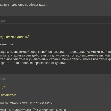
ачнут - дескать свободы давят.
22:39
жданам что делать?
еучастие:
акциях несистемной, оранжевой оппозиции — посещение их митингов и ш
ики, агитация за эти действия и т.д. — это не только выражение личной
тельное участие в уничтожении страны. Война теперь имеет вот такие 
трант — это пособник вражеской оккупации.
22:42
,
#7
 неучастие:
 мы не учавствуем - они учавствуют.
уем - они действуют. Так и проебать можно.