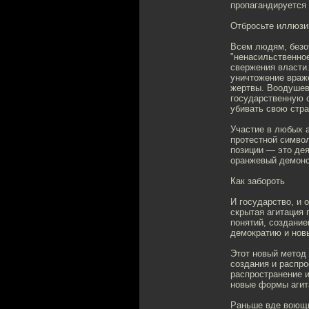
пропагандируется 
Отбросьте иллюзи
Всем людям, безот
"ненасильственно
свержения власти
уничтожение враже
жертвы. Воодушев
государственную 
убивать свою стра
Участие в любых 
протестной символ
позиции — это дея
оранжевый демонс
Как забороть
И государство, и 
скрытая агитация 
понятий, создание
демократию и нов
Этот новый метод
создания и распро
распространение 
новые формы агит
Раньше вде воющие