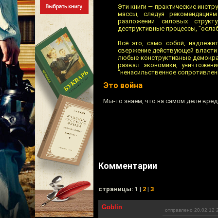
Эти книги — практические инстр
массы, следуя рекомендациям
разложении силовых структ
деструктивные процессы, "осла
Всё это, само собой, надлежи
свержение действующей власти 
любые конструктивные демократ
развал экономики, уничтожен
"ненасильственное сопротивлени
Это война
Мы-то знаем, что на самом деле вред
Комментарии
cтраницы: 1 |
2
|
3
Goblin
отправлено 20.02.12 