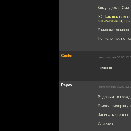
Кому: Дадли Смит
> > Как показал 
антибиотиком, при
У мирных демонстр
Но, конечно, по т
Gecko
отправлено 20.02.12 
Толково.
Rapax
отправлено 20.02.12 
Рядовым то гражд
Увидел пидорюгу с
Запинать его в пе
Или как?