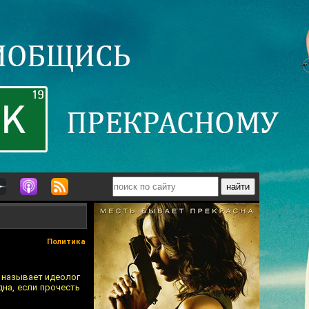
Политика
ы называет идеолог
на, если прочесть