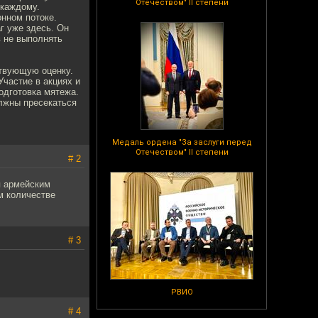
Отечеством" II степени
 каждому.
нном потоке.
г уже здесь. Он
в не выполнять
ствующую оценку.
частие в акциях и
подготовка мятежа.
олжны пресекаться
Медаль ордена "За заслуги перед
Отечеством" II степени
# 2
я армейским
м количестве
# 3
РВИО
# 4