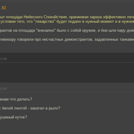
,
#2
опыт площади Небесного Спокойствия, оранжевая зараза эффективно ле
 условии того, что "лекарство" будет подано в нужный момент и в нужно
антов на площади "внезапно" было с собой оружие, и бои шли пару дне
елевизору говорили про несчастных демонстрантов, задавленных танками
22:29
22:35
анам что делать?
 белой лентой - закатал в рыло?
тушиный куток?