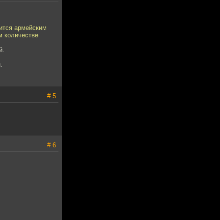
чится армейским
м количестве
й.
.
# 5
# 6