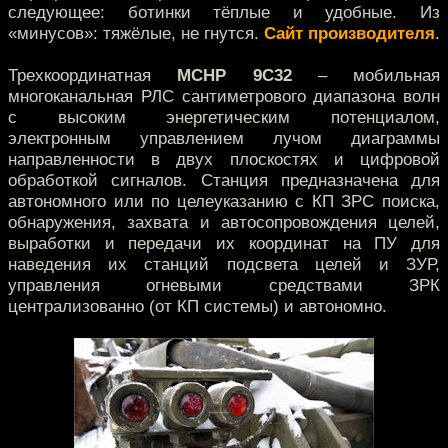
следующее: ботинки тёплые и удобные. Из
«минусов»: тяжёлые, не гнутся.
Сайт производителя
.
Трехкоординатная
МСНР 9С32
– мобильная
многоканальная РЛС сантиметрового диапазона волн
с высоким энергетическим потенциалом,
электронным управлением лучом диаграммы
направленности в двух плоскостях и цифровой
обработкой сигналов. Станция предназначена для
автономного или по целеуказанию с КП ЗРС поиска,
обнаружения, захвата и автосопровождения целей,
выработки и передачи их координат на ПУ для
наведения их станций подсвета целей и ЗУР,
управления огневыми средствами ЗРК
централизованно (от КП системы) и автономно.