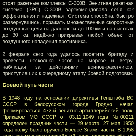
стоят ракетные комплексы С-300В. Зенитная ракетная
система (ЗРС) С-300В зарекомендовала себя как
эффективная и надежная. Система способна, быстро
развернувшись, поражать множественные скоростные
воздушные цели на дальности до 100 км и на высотах
до 30 км, надёжно прикрывая любой объект от
воздушного нападения противника.
2 февраля сего года удалось посетить бригаду и
провести несколько часов на морозе и ветру,
наблюдая за действиями воинов-ракетчиков,
приступивших к очередному этапу боевой подготовки.
Боевой путь части
В 1948 году на основании директивы Генштаба ВС
СССР в белорусском городе Гродно начал
формироваться 472-й зенитно-артиллерийский полк.
Приказом МО СССР от 03.11.1949 года №00211
определен праздник части — 29 марта. 27 мая 1950
года полку было вручено Боевое Знамя части. В 1958
году зенитно-артиллерийский полк перевооружён на