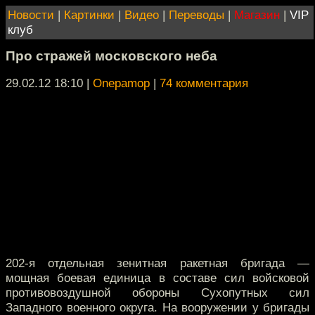
Новости
|
Картинки
|
Видео
|
Переводы
|
Магазин
|
VIP
клуб
Про стражей московского неба
29.02.12 18:10
|
Onepamop
|
74 комментария
202-я отдельная зенитная ракетная бригада —
мощная боевая единица в составе сил войсковой
противовоздушной обороны Сухопутных сил
Западного военного округа. На вооружении у бригады