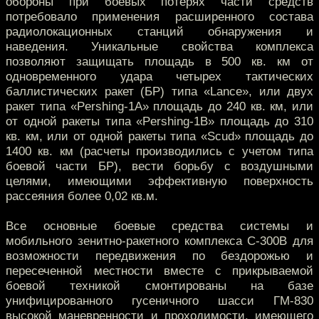
обороны при боевых потерях части средств
потребовало применения расширенного состава
радиолокационных станций обнаружения и
наведения. Уникальные свойства комплекса
позволяют защищать площадь в 500 кв. км от
одновременного удара четырех тактических
баллистических ракет (БР) типа «Lance», или двух
ракет типа «Pershing-1A» площадь до 240 кв. км, или
от одной ракеты типа «Pershing-1B» площадь до 310
кв. км, или от одной ракеты типа «Scud» площадь до
1400 кв. км (расчеты производились с учетом типа
боевой части БР), вести борьбу с воздушными
целями, имеющими эффективную поверхность
рассеяния более 0,02 кв.м.
Все основные боевые средства системы и
мобильного зенитно-ракетного комплекса С-300В для
возможности передвижения по бездорожью и
пересеченной местности вместе с прикрываемой
боевой техникой смонтированы на базе
унифицированного гусеничного шасси ГМ-830
высокой маневренности и проходимости, имеющего