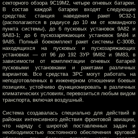
секторного обзора 9С19М2, четыре огневых батареи.
В состав каждой батареи входят следующие
средства: станция наведения ракет 9С32-1
(располагаются в радиусе до 10 км от командного
пункта системы), до 6 пусковых установок 9А82 и
9А83-1; до 6 пускозаряжающих установок 9А84 и
9А85. Полный боекомплект ракет системы С-300В,
находящихся на пусковых и пускозаряжающих
установках — от 96 до 192 ЗУР 9М82 и 9М83, в
зависимости от комплектации огневых батарей
пусковыми установками и ракетами различных
вариантов. Все средства ЗРС могут работать на
неподготовленных в инженерном отношении боевых
позициях, устойчиво функционировать в различных
климатических условиях, перевозиться любым видом
транспорта, включая воздушный.
Система создавалась специально для действий в
районах интенсивного действия фронтовой авиации,
что наряду с широтой поставленных задач и
необходимостью постоянного обеспечения круговой