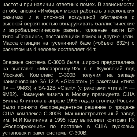
частоты при наличии ответных помех. В зависимости
от обстановки «Имбирь» может работать в нескольких
режимах и в сложной воздушной обстановке с
высокой вероятностью обнаруживать баллистические
и аэробаллистические ракеты, головные части БР
типа «Першинг», постановщики помех и другие цели.
Масса станции на гусеничной базе («объект 832») с
расчетом из 4 человек составляет 44 т.
Впервые система С-300В была широко представлена
на выставке «Мосаэрошоу-92» в г. Жуковский под
Москвой. Комплекс С-300В получил на западе
наименование SA-12 A «Gladiator» (с ракетами «типа
II» — 9М83) и SA-12B «Giant» (с ракетами «типа I» —
9M82). Накануне визита в Москву президента США
Билла Клинтона в апреле 1995 года в столице России
было принято беспрецедентное решение о продаже
США комплекса С-300В. Машиностроительный завод
им. М.И.Калинина в 1995 году выполнил контракт ГК
«Росвооружение» по поставке в США пусковых
установок и ракет системы С-300В.