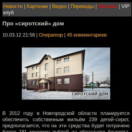
Новости
|
Картинки
|
Видео
|
Переводы
|
Магазин
|
VIP
клуб
Про «сиротский» дом
10.03.12 21:58
|
Onepamop
|
45 комментариев
В 2012 году в Новгородской области планируется
обеспечить собственным жильём 239 детей-сирот,
предполагается, что на эти средства будет потрачено
более 181 миллион рублей из областного бюджета.