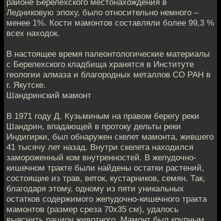
районе Берелехского местонахождения в
Ледниковую эпоху, было относительно немного –
менее 1%. Кости мамонтов составляли более 99,3 %
всех находок.
В настоящее время палеонтологические материалы
с Берелехского кладбища хранятся в Институте
геологии алмаза и благородных металлов СО РАН в
г. Якутске.
Шандринский мамонт
В 1971 году Д. Кузьминым на правом берегу реки
Шандрин, впадающей в протоку дельты реки
Индигирки, был обнаружен скелет мамонта, жившего
41 тысячу лет назад. Внутри скелета находился
замороженный ком внутренностей. В желудочно-
кишечном тракте были найдены остатки растений,
состоящие из трав, веток, кустарников, семян. Так,
благодаря этому, одному из пяти уникальных
остатков содержимого желудочно-кишечного тракта
мамонтов (размер среза 70х35 см), удалось
выяснить рацион животного. Мамонт был крупным