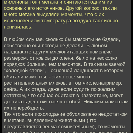
миллионы тонн метана и считаются одним из
основных его источников. Другой вопрос, так ли
много метана выделяли мамонты, что с их
исчезновением температура воздуха так сильно
понизилась.
В любом случае, сколько бы мамонты не бздели,
собственно они погоды не делали. В любом
ландшафте других млекопитающих помельче
размером, от крысы до оленя, было на несколко
порядков больше, чем мамонтов. В так называемой
"холодной степи", - основной ландшафт в котором
обитали мамонты, - жило еще много
растительноядных млеков, в том числе,например,
сайга. А их стада, даже если судить по жалким
остаткам, что сейчас обитают в Казахстане, могут
достигать десятки тысяч особей. Никаким мамонтам
их неперебздеть.
Так что если похолодание обусловлено недостатком
в метане, выделяемом животными (что
представляется веьма сомнительным), то мамонты
там главной роли не играли. Возникает вопрос тогда,