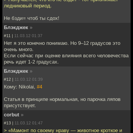
ледниковый период.
Не бзди= чтоб ты сдох!
Блэкджек
»
#11 |
11.03.12 01:37
Нет я это конечно понимаю. Но 9–12 градусов это
очень много.
Если сейчас при оценке влияния всего человечества
речь идет 1-2 градусах.
Блэкджек
»
#12 |
11.03.12 01:39
Кому: Nikolai,
#4
Статья в принципе нормальная, но парочка ляпов
присутствует.
corbut
»
#13 |
11.03.12 01:47
> «Мамонт по своему нраву — животное кроткое и