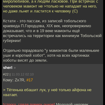
миролюбивое, а к людям ласковое. При встречах с
человеком мамонт не >только не нападает на него,
но даже льнет и ластится к человеку (C)
Кстати - это пассаж, из записей тобольского
краеведа П.Городцова, XIX век, неопровержимо
доказывает, что и в 19 веке мамонты ещё
встречались на территории как минимум Тобольской
губернии!
Отдельно порадовало "у мамонтов были маленькие
уши и короткий хобот", хотя на всех картинках
хоботы висят до земли.
sherl
»
#22 |
11.03.12 02:10
Кому: Zx7R,
#17
> Тётенька ебашит лук, у неё только айфона не
хватает.
[строго, глядя поверх очков]
Молодой человек,