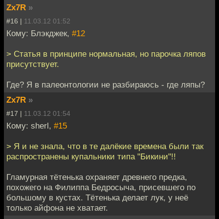
Zx7R
»
#16 |
11.03.12 01:52
Кому: Блэкджек,
#12
> Статья в принципе нормальная, но парочка ляпов
присутствует.
Где? Я в палеонтологии не разбираюсь - где ляпы?
Zx7R
»
#17 |
11.03.12 01:54
Кому: sherl,
#15
> Я и не знала, что в те далёкие времена были так
распространены купальники типа "Бикини"!!
Гламурная тётенька охраняет древнего предка,
похожего на Филиппа Бедросыча, присевшего по
большому в кустах. Тётенька делает лук, у неё
только айфона не хватает.