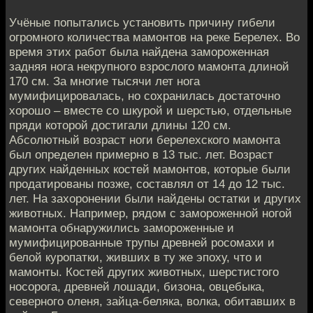
Учёные попытались установить причину гибели
огромного количества мамонтов на реке Берелех. Во
время этих работ была найдена замороженная
задняя нога некрупного взрослого мамонта длиной
170 см. За многие тысячи лет нога
мумифицировалась, но сохранилась достаточно
хорошо – вместе со шкурой и шерстью, отдельные
пряди которой достигали длины 120 см.
Абсолютный возраст ноги берелехского мамонта
был определен примерно в 13 тыс. лет. Возраст
других найденных костей мамонтов, которые были
продатированы позже, составлял от 14 до 12 тыс.
лет. На захоронении были найдены остатки и других
животных. Например, рядом с замороженной ногой
мамонта обнаружились замороженные и
мумифицированные трупы древней росомахи и
белой куропатки, живших в ту же эпоху, что и
мамонты. Костей других животных, шерстистого
носорога, древней лошади, бизона, овцебыка,
северного оленя, зайца-беляка, волка, обитавших в