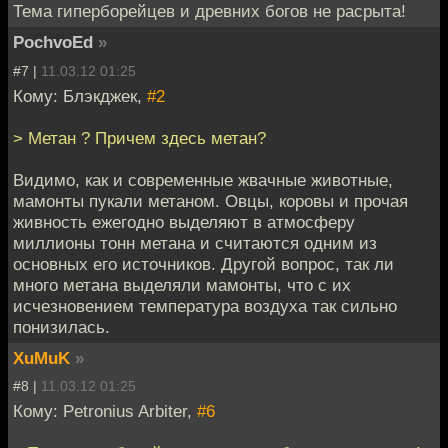
Тема гиперборейцев и древних богов не расрыта!
PochvoEd
»
#7 |
11.03.12 01:25
Кому: Блэкджек,
#2
> Метан ? Причем здесь метан?
Видимо, как и современные жвачные животные,
мамонты пукали метаном. Овцы, коровы и прочая
живность ежегодно выделяют в атмосферу
миллионы тонн метана и считаются одним из
основных его источников. Другой вопрос, так ли
много метана выделяли мамонты, что с их
исчезновением температура воздуха так сильно
понизилась.
XuMuK
»
#8 |
11.03.12 01:25
Кому: Petronius Arbiter,
#6