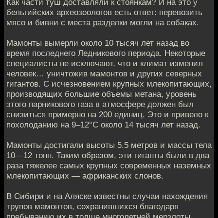
Как части туш доставляли к стоянкам? И на это у
бельгийских археозоологов есть ответ: перевозить
мясо и бивни с места разделки могли на собаках.
Мамонты вымерли около 10 тысяч лет назад во
время последнего Ледникового периода. Некоторые
специалисты не исключают, что и климат изменил
человек… уничтожив мамонтов и других северных
гигантов. С исчезновением крупных млекопитающих,
производящих большие объемы метана, уровень
этого парникового газа в атмосфере должен был
снизиться примерно на 200 единиц. Это и привело к
похолоданию на 9–12°С около 14 тысяч лет назад.
Мамонты достигали высоты 5.5 метров и массы тела
10—12 тонн. Таким образом, эти гиганты были в два
раза тяжелее самых крупных современных наземных
млекопитающих — африканских слонов.
В Сибири и на Аляске известны случаи нахождения
трупов мамонтов, сохранившихся благодаря
пребыванию их в толще многолетней мерзлоты.