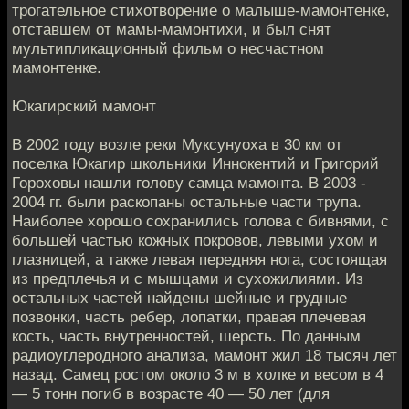
трогательное стихотворение о малыше-мамонтенке,
отставшем от мамы-мамонтихи, и был снят
мультипликационный фильм о несчастном
мамонтенке.
Юкагирский мамонт
В 2002 году возле реки Муксунуоха в 30 км от
поселка Юкагир школьники Иннокентий и Григорий
Гороховы нашли голову самца мамонта. В 2003 -
2004 гг. были раскопаны остальные части трупа.
Наиболее хорошо сохранились голова с бивнями, с
большей частью кожных покровов, левыми ухом и
глазницей, а также левая передняя нога, состоящая
из предплечья и с мышцами и сухожилиями. Из
остальных частей найдены шейные и грудные
позвонки, часть ребер, лопатки, правая плечевая
кость, часть внутренностей, шерсть. По данным
радиоуглеродного анализа, мамонт жил 18 тысяч лет
назад. Самец ростом около 3 м в холке и весом в 4
— 5 тонн погиб в возрасте 40 — 50 лет (для