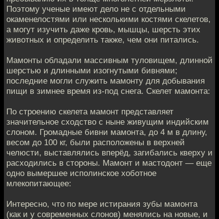
Поэтому ученые имеют дело не с отдельными
окаменелостями или несколькими костями скелетов,
а могут изучить даже кровь, мышцы, шерсть этих
животных и определить также, чем они питались.
Мамонты обладали массивным туловищем, длинной
шерстью и длинными изогнутыми бивнями;
последние могли служить мамонту для добывания
пищи в зимнее время из-под снега. Скелет мамонта:
По строению скелета мамонт представляет
значительное сходство с ныне живущим индийским
слоном. Громадные бивни мамонта, до 4 м в длину,
весом до 100 кг, были расположены в верхней
челюсти, выставлялись вперёд, загибались кверху и
расходились в стороны. Мамонт и мастодонт — еще
одно вымершее исполинское хоботное
млекопитающее:
Интересно, что по мере истирания зубы мамонта
(как и у современных слонов) менялись на новые, и