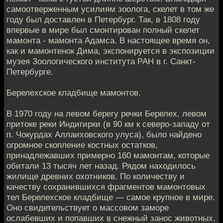
самоотверженным усилиям зоолога, скелет в том же
году был доставлен в Петербург. Так, в 1808 году
впервые в мире был смонтирован полный скелет
мамонта - мамонта Адамса. В настоящее время он,
как и мамонтенок Дима, экспонируется в экспозиции
музея Зоологического института РАН в г. Санкт-
Петербурге.
Берелехское кладбище мамонтов.
В 1970 году на левом берегу речки Берелех, левом
притоке реки Индигирки (в 90 км к северо-западу от
п. Чокурдах Аллаиховского улуса), было найдено
огромное скопление костных остатков,
принадлежавших примерно 160 мамонтам, которые
обитали 13 тысяч лет назад. Рядом находилось
жилище древних охотников. По количеству и
качеству сохранившихся фрагментов мамонтовых
тел Берелехское кладбище — самое крупное в мире.
Оно свидетельствует о массовом заморе
ослабевших и попавших в снежный занос животных.