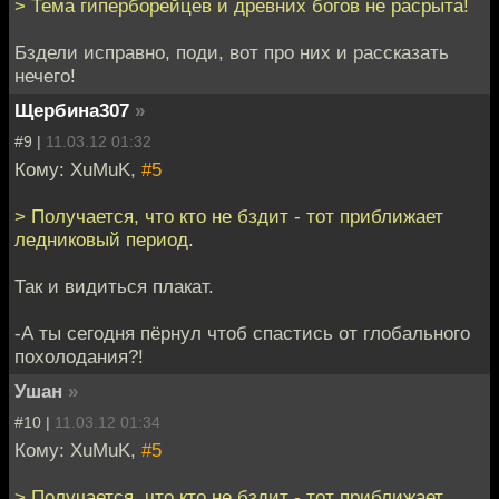
> Тема гиперборейцев и древних богов не расрыта!
Бздели исправно, поди, вот про них и рассказать
нечего!
Щербина307
»
#9 |
11.03.12 01:32
Кому: XuMuK,
#5
> Получается, что кто не бздит - тот приближает
ледниковый период.
Так и видиться плакат.
-А ты сегодня пёрнул чтоб спастись от глобального
похолодания?!
Ушан
»
#10 |
11.03.12 01:34
Кому: XuMuK,
#5
> Получается, что кто не бздит - тот приближает