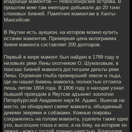
кладбище мамонтов — Новосибирские острова. В
прошлом веке там ежегодно добывали до 20 тонн
слоновых бивней. Памятник мамонтам в Ханты-
Мансийске:
В Якутии есть аукцион, на котором можно купить
останки мамонтов. Примерная цена килограмма
бивня мамонта составляет 200 долларов.
Первый в мире мамонт был найден в 1799 году в
низовьях реки Лены охотником О. Шумаховым, в
поисках бивней мамонта достигшим дельты реки
Лены. Огромная глыба промерзшей земли и льда,
где он нашел бивень мамонта, полностью оттаяла
лишь летом 1804 года. В 1806 году о находке узнал
бывший проездом в Якутске адъюнкт зоологии
Петербургской Академии наук М. Адамс. Выехав на
место, он обнаружил скелет мамонта, объеденный
дикими зверями и собаками. Кожные покровы
сохранились на голове мамонта, уцелели также одно
ухо, высохшие глаза и мозг, а на боку, на котором он
лежал - кожа с густой длинно шерстью. Благодаря