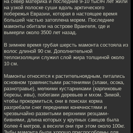
на север материка и последние 9-10 тысяч лет жили
на узкой полоске суши вдоль арктического
побережья Евразии, которая в настоящее время
большей частью затоплена морем. Последние
мамонты обитали на острове Врангеля, где и
вымерли около 3500 лет назад.
В зимнее время грубая шерсть мамонта состояла из
волос длиной 90 см. Дополнительной
теплоизоляции служил слой жира толщиной около
10 см.
Мамонты относятся к растительноядным, питались
основном травянистыми растениями (злаки, осока,
разнотравье), мелкими кустарниками (карликовые
березы, ивы), побегами деревьев и мхом. Зимой,
чтобы прокормиться, они в поисках корма
разгребали снег передними конечностями и
чрезвычайно развитыми верхними резцами-
бивнями, длина которых у крупных самцов была
более 4 метров, а весили они при этом около 100кг.
Зубы мамонта были хорошо приспособлены для