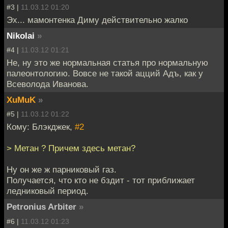
#3 |
11.03.12 01:20
Эх... мамонтенка Диму действительно жалко
Nikolai
»
#4 |
11.03.12 01:21
Не, ну это же нормальная статья про нормальную
палеонтологию. Вовсе не такой ацций Адъ, как у
Всеволода Иванова.
XuMuK
»
#5 |
11.03.12 01:22
Кому: Блэкджек,
#2
> Метан ? Причем здесь метан?
Ну он же ж парниковый газ.
Получается, что кто не бздит - тот приближает
ледниковый период.
Petronius Arbiter
»
#6 |
11.03.12 01:23