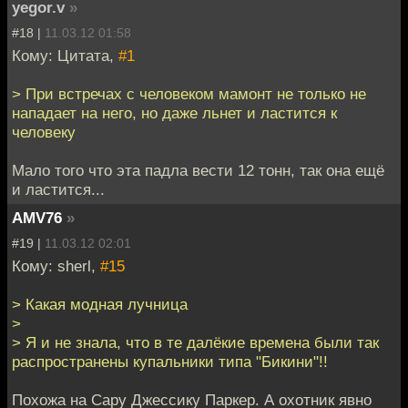
yegor.v
»
#18 |
11.03.12 01:58
Кому: Цитата,
#1
> При встречах с человеком мамонт не только не
нападает на него, но даже льнет и ластится к
человеку
Мало того что эта падла вести 12 тонн, так она ещё
и ластится...
AMV76
»
#19 |
11.03.12 02:01
Кому: sherl,
#15
> Какая модная лучница
>
> Я и не знала, что в те далёкие времена были так
распространены купальники типа "Бикини"!!
Похожа на Сару Джессику Паркер. А охотник явно