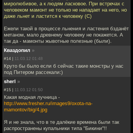
миролюбивое, а к людям ласковое. При встречах с
человеком мамонт не только не нападает на него, но
даже льнет и ластится к человеку (C)
Ежели такой в процессе льнения и ластения бзданёт
метаном, мало древнему человеку не покажется. А
так да - мамонты жывотные полезные (были).
Кваздопил
»
#14 |
11.03.12 01:48
Круто бы было если б сейчас такие монстры у нас
под Питером рассекали:)
sherl
»
#15 |
11.03.12 01:50
Какая модная лучница -
http://www.fresher.ru/images9/oxota-na-
mamontov/big/4.jpg
Я и не знала, что в те далёкие времена были так
распространены купальники типа "Бикини"!!