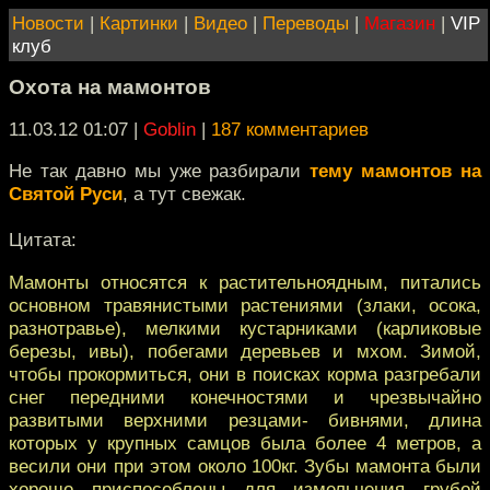
Новости
|
Картинки
|
Видео
|
Переводы
|
Магазин
|
VIP
клуб
Охота на мамонтов
11.03.12 01:07
|
Goblin
|
187 комментариев
Не так давно мы уже разбирали
тему мамонтов на
Святой Руси
, а тут свежак.
Цитата:
Мамонты относятся к растительноядным, питались
основном травянистыми растениями (злаки, осока,
разнотравье), мелкими кустарниками (карликовые
березы, ивы), побегами деревьев и мхом. Зимой,
чтобы прокормиться, они в поисках корма разгребали
снег передними конечностями и чрезвычайно
развитыми верхними резцами- бивнями, длина
которых у крупных самцов была более 4 метров, а
весили они при этом около 100кг. Зубы мамонта были
хорошо приспособлены для измельчения грубой