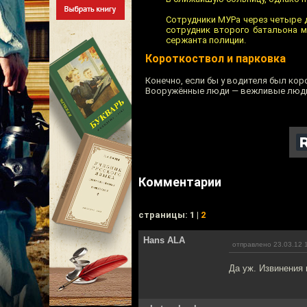
Сотрудники МУРа через четыре 
сотрудник второго батальона 
сержанта полиции.
Короткоствол и парковка
Конечно, если бы у водителя был кор
Вооружённые люди — вежливые люд
Комментарии
cтраницы: 1 |
2
Hans ALA
отправлено 23.03.12 
Да уж. Извинения 