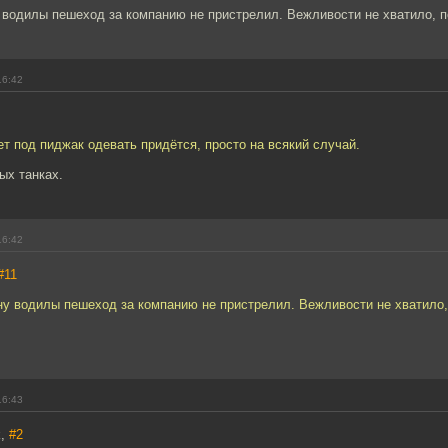
 водилы пешеход за компанию не пристрелил. Вежливости не хватило, п
16:42
т под пиджак одевать придётся, просто на всякий случай.
ых танках.
16:42
#11
ну водилы пешеход за компанию не пристрелил. Вежливости не хватило,
16:43
k,
#2