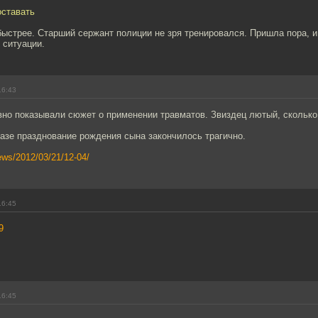
оставать
ыстрее. Старший сержант полиции не зря тренировался. Пришла пора, и
 ситуации.
16:43
вно показывали сюжет о применении травматов. Звиздец лютый, сколько
азе празднование рождения сына закончилось трагично.
news/2012/03/21/12-04/
16:45
9
16:45