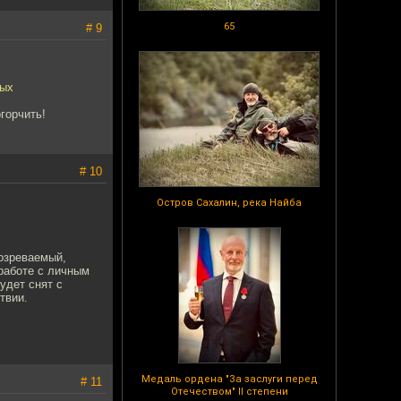
65
# 9
ных
горчить!
# 10
Остров Сахалин, река Найба
озреваемый,
работе с личным
удет снят с
твии.
Медаль ордена "За заслуги перед
# 11
Отечеством" II степени