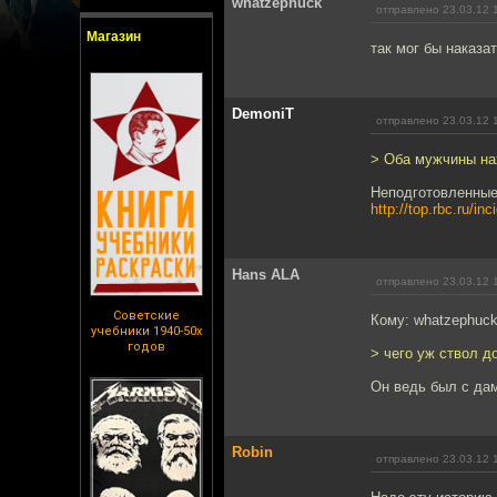
whatzephuck
отправлено 23.03.12 
Магазин
так мог бы наказа
DemoniT
отправлено 23.03.12 
> Оба мужчины на
Неподготовленные 
http://top.rbc.ru/i
Hans ALA
отправлено 23.03.12 
Советские
Кому: whatzephuc
учебники 1940-50х
годов
> чего уж ствол д
Он ведь был с да
Robin
отправлено 23.03.12 