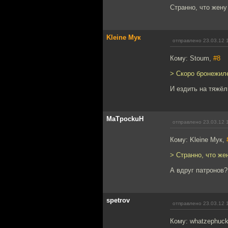
Странно, что жену
Kleine Мук
отправлено 23.03.12 
Кому: Stoum,
#8
> Скоро бронежиле
И ездить на тяжёл
MaTpockuH
отправлено 23.03.12 
Кому: Kleine Мук,
> Странно, что же
А вдруг патронов?
spetrov
отправлено 23.03.12 
Кому: whatzephuc