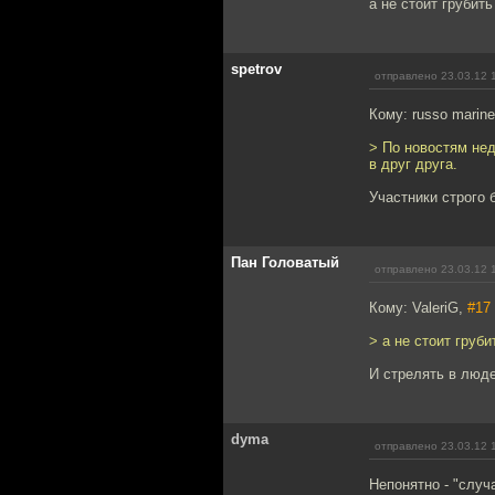
а не стоит грубит
spetrov
отправлено 23.03.12 
Кому: russo marine
> По новостям не
в друг друга.
Участники строго
Пан Головатый
отправлено 23.03.12 
Кому: ValeriG,
#17
> а не стоит груб
И стрелять в люде
dyma
отправлено 23.03.12 
Непонятно - "случ