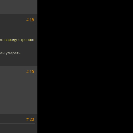
# 18
ко народу стреляет
ен умереть.
# 19
# 20