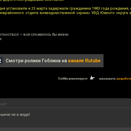
дня установили и 23 марта задержали гражданина 1983 года рождения,
межрайонного отдела вневедомственной охраны УВД Южного округа 
откоствол — всё сложилось бы иначе.
и.
Смотри ролики Гоблина на
канале Rutube
Goblin рекомендует
заказывать
разработ
16:27
нынче не в моде!