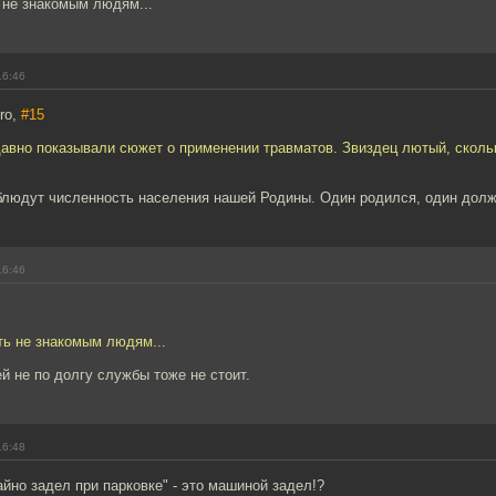
ь не знакомым людям...
16:46
ro,
#15
давно показывали сюжет о применении травматов. Звиздец лютый, сколь
 блюдут численность населения нашей Родины. Один родился, один долж
16:46
ить не знакомым людям...
й не по долгу службы тоже не стоит.
16:48
айно задел при парковке" - это машиной задел!?