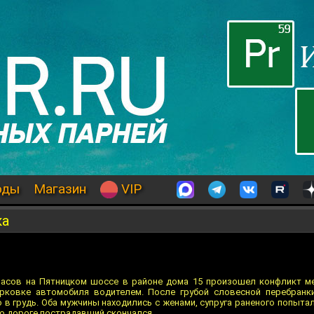
оды
Магазин
VIP
ка
часов на Пятницком шоссе в районе дома 15 произошел конфликт м
рковке автомобиля водителем. После грубой словесной перебранк
в грудь. Оба мужчины находились с женами, супруга раненого попыта
по дороге пострадавший скончался.