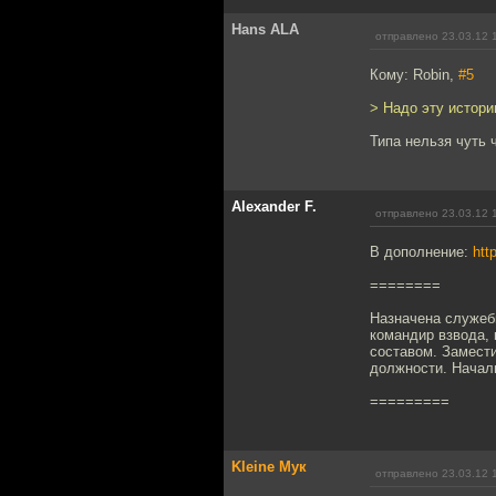
Hans ALA
отправлено 23.03.12 
Кому: Robin,
#5
> Надо эту истори
Типа нельзя чуть 
Alexander F.
отправлено 23.03.12 
В дополнение:
htt
========
Назначена служеб
командир взвода,
составом. Замест
должности. Начал
=========
Kleine Мук
отправлено 23.03.12 