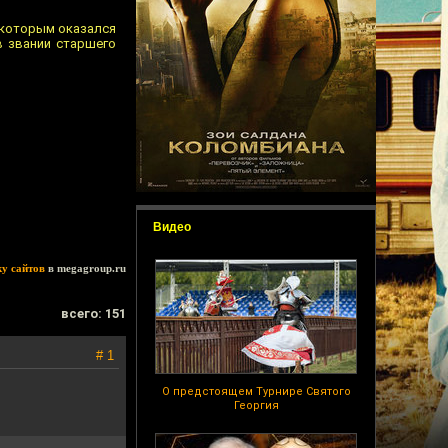
 которым оказался
в звании старшего
Видео
ку сайтов
в megagroup.ru
всего: 151
# 1
О предстоящем Турнире Святого
Георгия