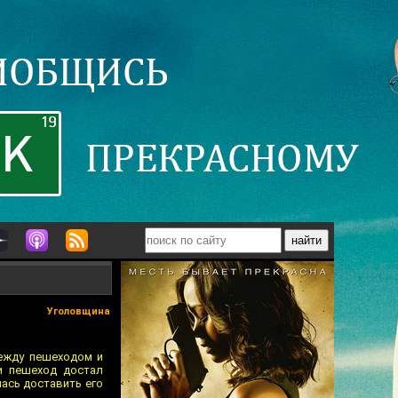
Уголовщина
ежду пешеходом и
и пешеход достал
лась доставить его