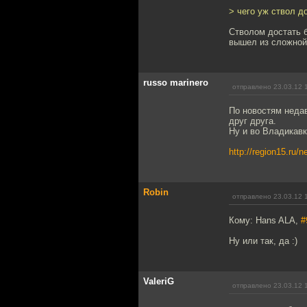
> чего уж ствол д
Стволом достать б
вышел из сложной
russo marinero
отправлено 23.03.12 
По новостям неда
друг друга.
Ну и во Владикавк
http://region15.ru/
Robin
отправлено 23.03.12 
Кому: Hans ALA,
#
Ну или так, да :)
ValeriG
отправлено 23.03.12 