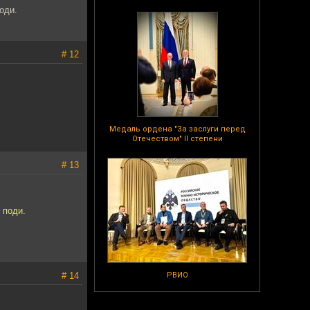
оди.
# 12
Медаль ордена "За заслуги перед
Отечеством" II степени
# 13
 поди.
# 14
РВИО