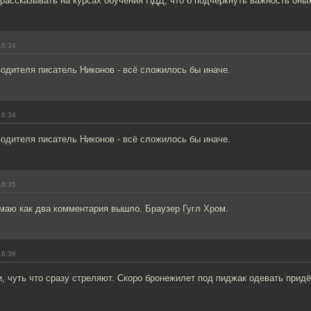
рассказывать на курсах обучения ПДД, что б подчеркнуть важность оны
16:34
одителя писатель Никонов - всё сложилось бы иначе.
16:34
одителя писатель Никонов - всё сложилось бы иначе.
16:35
имаю как два комментария вышло. Браузер Гугл Хром.
16:36
, чуть что сразу стреляют. Скоро бронежилет под пиджак одевать придё