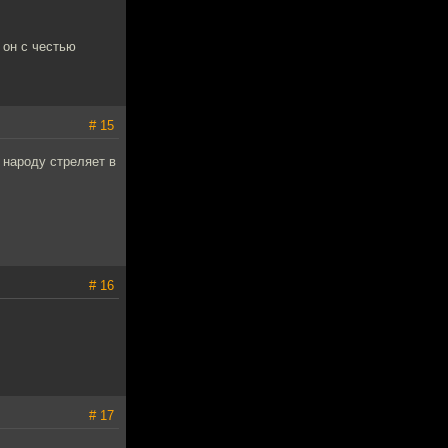
 он с честью
# 15
 народу стреляет в
# 16
# 17