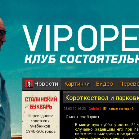
Картинки
Видео
Перев
Новости
Короткоствол и парков
23.03.12 16:23 |
Goblin
|
151 комментарий
С мест сообщают:
В минувшую субботу около 22 
случайно задевшим его при па
пистолет и выстрелил водителю 
в ближайшую больницу, однако 