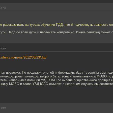
16:38
ю рассказывать на курсах обучения ПДД, что б подчеркнуть важность о
чуть. Надо со всей дури и переехать контрольно. Иначе пешеход может о
16:39
p://lenta.ru/news/2012/03/23/dtp/
ная проверка. По предварительной информации, будут уволены сам под
 командир роты, командир второго батальона и замначальника МОВО по 
итель начальника полиции УВД ЮАО по охране общественного порядка б
ьнику МОВО и главе УВД ЮАО объявят о неполном служебном соответс
16:40