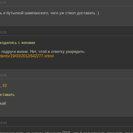
16:27
ть и бутылкой шампанского, чего уж ствол доставать :)
16:32
ходились с женами
подруги жизни. Нет, чтоб в ответку разрядить:
ncidents/19/03/2012/642277.shtml
16:32
k,
#2
оставать
мой!
16:33