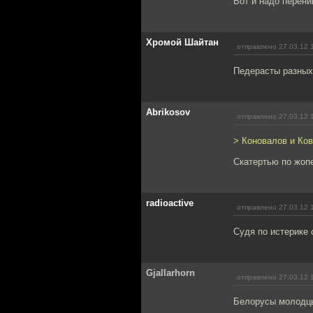
Вот и надо перени
Хромой Шайтан
отправлено 27.03.12 
Педерасты разных
Abrikosov
отправлено 27.03.12 
> Коновалов и Ко
Скатертью по жоп
radioactive
отправлено 27.03.12 
Судя по истерике 
Gjallarhorn
отправлено 27.03.12 
Белорусы молодц