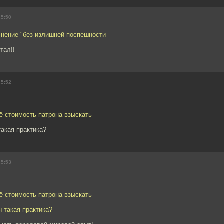
15:50
лнение "без излишней поспешности
тал!!
15:52
ё стоимость патрона взыскать
такая практика?
15:53
ё стоимость патрона взыскать
ы такая практика?