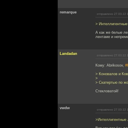
remarque
отправлено 27.03.12 
> Интеллигентные
А как же белые л
лентаме и непрем
Landadan
отправлено 27.03.12 
Кому: Abrikosov,
#
> Коновалов и Ко
>
> Скатертью по ж
Стекловатой!
vwdw
отправлено 27.03.12 
>Интеллигентные 