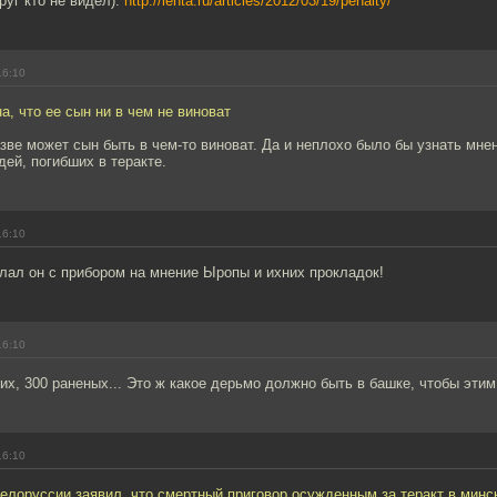
друг кто не видел):
http://lenta.ru/articles/2012/03/19/penalty/
16:10
а, что ее сын ни в чем не виноват
зве может сын быть в чем-то виноват. Да и неплохо было бы узнать мнен
ей, погибших в теракте.
16:10
лал он с прибором на мнение Ыропы и ихних прокладок!
16:10
их, 300 раненых... Это ж какое дерьмо должно быть в башке, чтобы этим
16:10
елоруссии заявил, что смертный приговор осужденным за теракт в мин