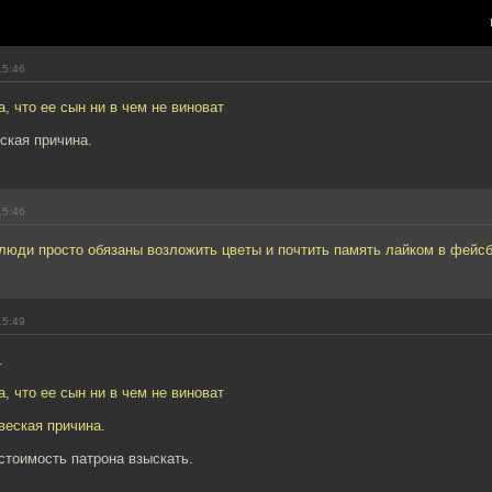
15:46
, что ее сын ни в чем не виноват
ская причина.
15:46
люди просто обязаны возложить цветы и почтить память лайком в фейсб
15:49
1
, что ее сын ни в чем не виноват
веская причина.
стоимость патрона взыскать.