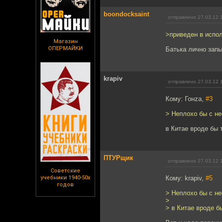
boondocksaint
отправлено 27.03.12 
>приведен в испо
Магазин
ОПЕРМАЙКИ
Батька лично запы
krapiv
отправлено 27.03.12 
Кому: Гонzа,
#3
> Неплохо бы с не
в Китае вроде бы 
ПТУРщик
отправлено 27.03.12 
Советские
учебники 1940-50х
Кому: krapiv,
#5
годов
> Неплохо бы с не
>
> в Китае вроде б