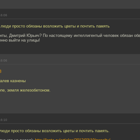
16:06
 люди просто обязаны возложить цветы и почтить память
енты, Дмитрий Юрьич? По настоящему интеллигентый человек обязан об
енно выйти на улицы!
16:06
8
валев казнены
опе, земля железобетоном.
16:10
люди просто обязаны возложить цветы и почтить память.