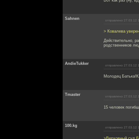
Вот как раз (ну, в
Sahnen
отправлено 27.03.12 
> Ковалева уверен
Действительно, ра
родственников люд
AndieTukker
отправлено 27.03.12 
Молодец Батька!К
Tmaster
отправлено 27.03.12 
15 человек погибш
100.kg
отправлено 27.03.12 
>Верховный суд Б