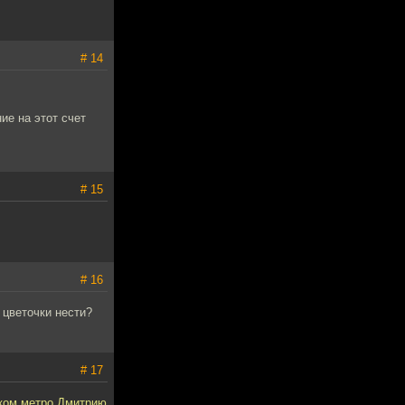
# 14
ие на этот счет
# 15
# 16
 цветочки нести?
# 17
ском метро Дмитрию