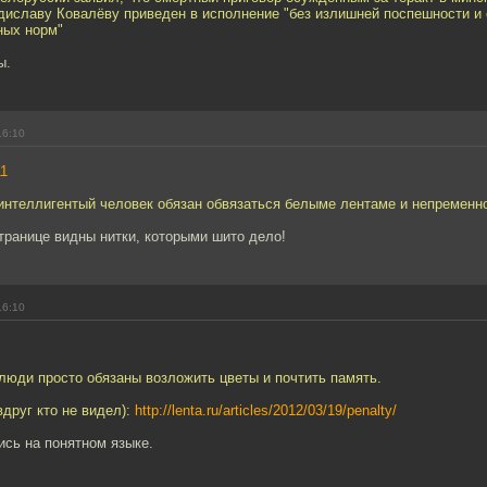
диславу Ковалёву приведен в исполнение "без излишней поспешности и
ных норм"
ы.
16:10
11
интеллигентый человек обязан обвязаться белыме лентаме и непременно
странице видны нитки, которыми шито дело!
16:10
люди просто обязаны возложить цветы и почтить память.
 вдруг кто не видел):
http://lenta.ru/articles/2012/03/19/penalty/
сь на понятном языке.