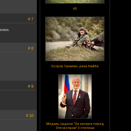
65
# 7
жима.
# 8
Остров Сахалин, река Найба
# 9
# 10
Медаль ордена "За заслуги перед
Отечеством" II степени