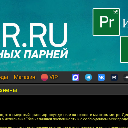
оды
Магазин
VIP
азнены
ил, что смертный приговор осужденным за теракт в минском метро Д
 в исполнение "без излишней поспешности и с соблюдением всех проце
ессе по поводу приведения приговора к исполнению, и появившимися