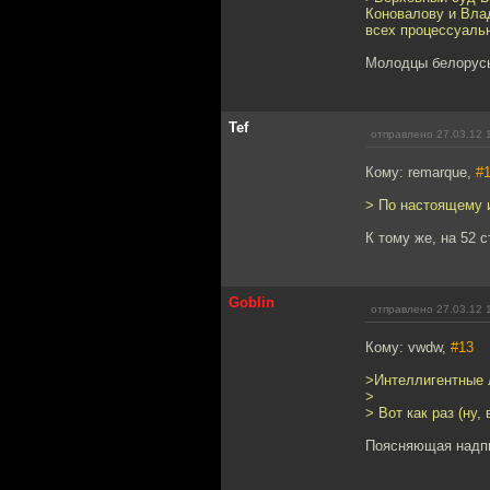
Коновалову и Вла
всех процессуаль
Молодцы белорус
Tef
отправлено 27.03.12 
Кому: remarque,
#
> По настоящему 
К тому же, на 52 
Goblin
отправлено 27.03.12 
Кому: vwdw,
#13
>Интеллигентные 
>
> Вот как раз (ну,
Поясняющая надпи