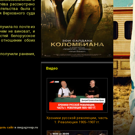
лёва рассмотрено
ательства была с
я Верховного суда
лучила по почте из
чем не виноват, и
стей белорусское
 отношении обоих
 получили ранения,
Видео
Хроники русской революции, часть
1: Революция 1905–1907 гг.
дать сайт
в megagroup.ru