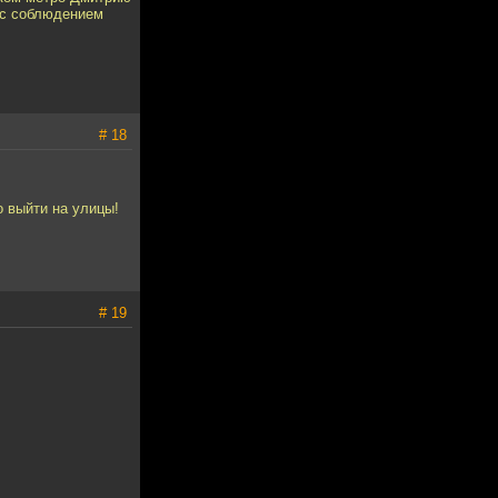
 с соблюдением
# 18
 выйти на улицы!
# 19