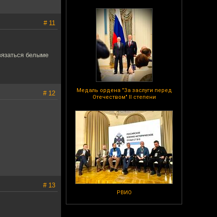
# 11
вязаться белыме
Медаль ордена "За заслуги перед
# 12
Отечеством" II степени
# 13
РВИО