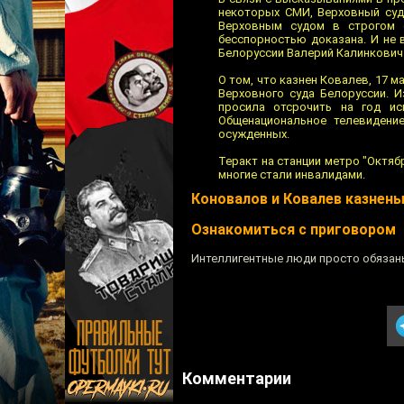
некоторых СМИ, Верховный суд
Верховным судом в строгом с
бесспорностью доказана. И не 
Белоруссии Валерий Калинкович
О том, что казнен Ковалев, 17 
Верховного суда Белоруссии. И
просила отсрочить на год ис
Общенациональное телевидени
осужденных.
Теракт на станции метро "Октябр
многие стали инвалидами.
Коновалов и Ковалев казнен
Ознакомиться с приговором
Интеллигентные люди просто обязаны
Комментарии