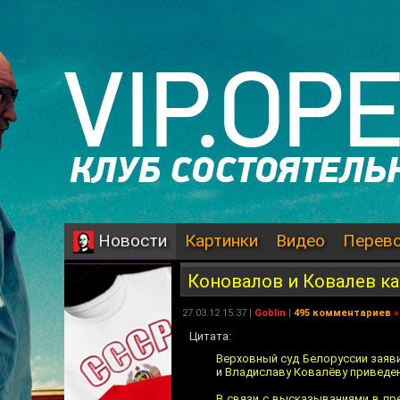
Картинки
Видео
Перев
Новости
Коновалов и Ковалев к
27.03.12 15:37 |
Goblin
|
495 комментариев
»
Цитата:
Верховный суд Белоруссии заяв
и Владиславу Ковалёву приведен
В связи с высказываниями в пр