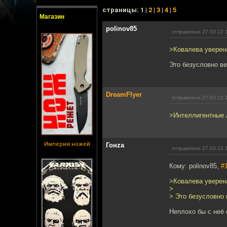
cтраницы: 1 |
2
|
3
|
4
|
5
Магазин
polinov85
отправлено 27.03.12 
>Ковалева уверена
Это безусловно ве
DreamFlyer
отправлено 27.03.12 
>Интеллигентные 
Империя ножей
Гонzа
отправлено 27.03.12 
Кому: polinov85,
#
>Ковалева уверена
>
> Это безусловно 
Неплохо бы с неё 