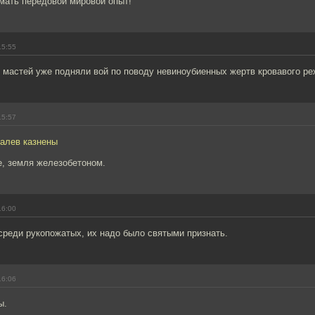
мать передовой мировой опыт!
15:55
 мастей уже подняли вой по поводу невиноубиенных жертв кровавого ре
15:57
валев казнены
е, земля железобетоном.
16:00
среди рукопожатых, их надо было святыми признать.
16:06
ы.