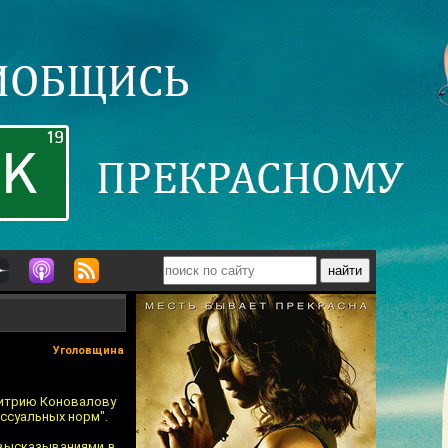
Уголовщина
митрию Коновалову
ссуальных норм".
 высказываниями в