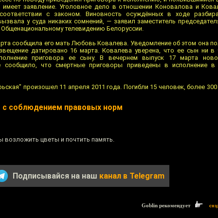
 имеет заявление. Уголовное дело в отношении Коновалова и Кова
оответствии с законом. Виновность осуждённых в ходе разбир
вызвала у суда никаких сомнений, — заявил заместитель председател
 Общенациональному телевидению Белоруссии.
марта сообщила его мать Любовь Ковалева. Уведомление об этом она по
звещение датировано 16 марта. Ковалева уверена, что ее сын ни в 
полнение приговора ее сыну. В вечернем выпуск 17 марта ново
е сообщило, что смертные приговоры приведены в исполнение в
ьская" произошел 11 апреля 2011 года. Погибли 15 человек, более 300
ы с соблюдением правовых норм
 возложить цветы и почтить память.
Подписывайся на наш
канал в Telegram
Goblin рекомендует
соз