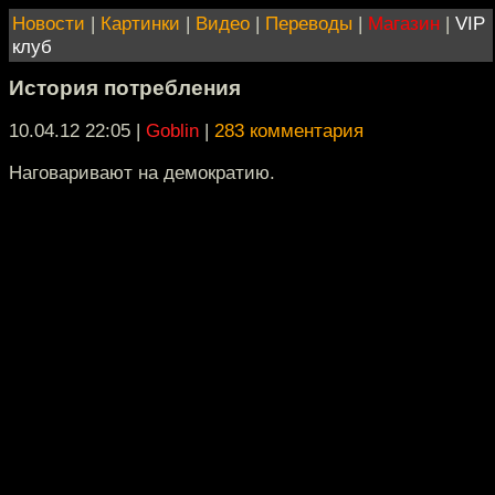
Новости
|
Картинки
|
Видео
|
Переводы
|
Магазин
|
VIP
клуб
История потребления
10.04.12 22:05
|
Goblin
|
283 комментария
Наговаривают на демократию.