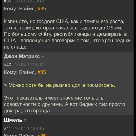
#39 |
10.04.12 23:12
Кому: Ваймс,
#35
Извините, но госдолг США, как и темпы его роста,
это история, которая началась задолго до Обамы.
По большому счёту, республиканцы и демократы в
США - воплощение поговорки о том, что хрен редьки
не слаще.
Джон Мэтрикс
»
#40 |
10.04.12 23:12
Кому: Ваймс,
#35
> Можно хотя бы на размер долга посмотреть.
Этот показатель имеет значение только в
совокупности с другими. А вот бедных там просто
дохера, это правда.
Шмель
»
#41 |
10.04.12 23:15
Кому: Ваймс,
#35