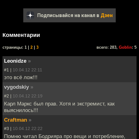
Подписывайся на канал в
Дзен
Комментарии
cтраницы: 1 |
2
|
3
всего: 283,
Goblin
: 5
Leonidze
»
#1 |
10.04.12 22:11
это всё лож!!!
vygodskiy
»
#2 |
10.04.12 22:19
Карл Маркс был прав. Хотя и экстремист, как
выяснилось!!!
Craftman
»
#3 |
10.04.12 22:22
Помню читал Бодрияра про вещи и потребление,