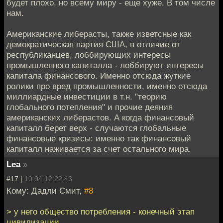
будет плохо, но всему миру - еще хуже. В том числе
нам.
Американские либерасты, также изветсные как
демократическая партия США, в отличие от
республиканцев, лоббирующих интересы
промышленного капиталла - лоббируют интересы
капитала финансового. Именно отсюда жуткие
ролики про вред промышленности, именно отсюда
миллиардные инвестиции в т.н. "теорию
глобального потепления" и прочие деяния
американских либерастов. А когда финансовый
капиталл берет верх - случаются глобальные
финансовые кризисы: именно так финансовый
капиталл наживается за счет остального мира.
Lea
»
#17 |
10.04.12 22:43
Кому: Дадли Смит,
#8
> у него общество потребления - конечный этап
цивилизации