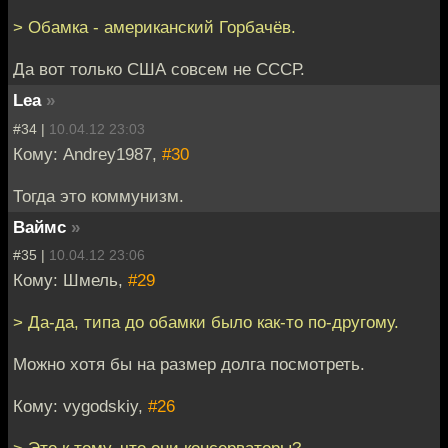
> Обамка - американский Горбачёв.
Да вот только США совсем не СССР.
Lea
»
#34 |
10.04.12 23:03
Кому: Andrey1987,
#30
Тогда это коммунизм.
Ваймс
»
#35 |
10.04.12 23:06
Кому: Шмель,
#29
> Да-да, типа до обамки было как-то по-другому.
Можно хотя бы на размер долга посмотреть.
Кому: vygodskiy,
#26
> Это к тому, что они консерваторы?