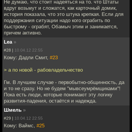
Не думаю, что стоит надеяться на то. что Штаты
вдруг возьмут и сложатся, как карточный домик,
история показала, что это штука крепкая. Если для
поддержания ситуации надо кого ограбить по
быстрому - ограбят, Обамыч этим и занимается,
причем активно.
Lea
»
#28 |
10.04.12 22:55
Кому: Дадли Смит,
#23
> а по новой - рабовладельчество
Гм. В лучшем случае - первобытно-общинность, да
и то не сразу. Но не будем "мывсеумрёмщиками"!
Пока есть люди, которые понимают эту логику
развития-падения, остаётся и надежда.
Шмель
»
#29 |
10.04.12 22:55
Кому: Ваймс,
#25