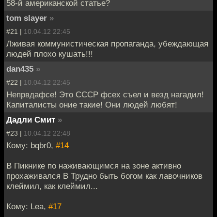
58-й американской статье?
tom slayer
»
#21 |
10.04.12 22:45
Лживая коммунистическая пропаганда, убеждающая
людей плохо кушать!!!
dan435
»
#22 |
10.04.12 22:45
Непрвдафсе! Это СССР фсех съел и везд нагадил!
Капиталисты оние такие! Они людей любят!
Дадли Смит
»
#23 |
10.04.12 22:48
Кому: bqbr0,
#14
В Пикнике по наживающимся на зоне активно
прохаживался В Трудно быть богом как лавочников
клеймил, как клеймил...
Кому: Lea,
#17