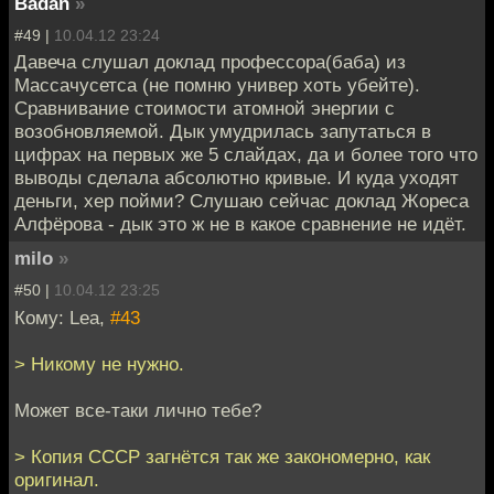
Badan
»
#49 |
10.04.12 23:24
Давеча слушал доклад профессора(баба) из
Массачусетса (не помню универ хоть убейте).
Сравнивание стоимости атомной энергии с
возобновляемой. Дык умудрилась запутаться в
цифрах на первых же 5 слайдах, да и более того что
выводы сделала абсолютно кривые. И куда уходят
деньги, хер пойми? Слушаю сейчас доклад Жореса
Алфёрова - дык это ж не в какое сравнение не идёт.
milo
»
#50 |
10.04.12 23:25
Кому: Lea,
#43
> Никому не нужно.
Может все-таки лично тебе?
> Копия СССР загнётся так же закономерно, как
оригинал.