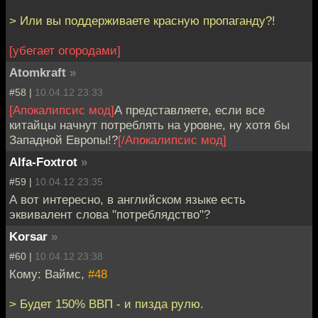
> Или вы поддерживаете красную пропаганду?!
[убегает огородами]
Atomkraft
»
#58 |
10.04.12 23:33
[Апокалипсис мод]
А представляете, если все
китайцы начнут потреблять на уровне, ну хотя бы
Западной Европы!?
[/Апокалипсис мод]
Alfa-Foxtrot
»
#59 |
10.04.12 23:35
А вот интересно, в английском языке есть
эквивалент слова "потреблядство"?
Korsar
»
#60 |
10.04.12 23:38
Кому: Ваймс,
#48
> Будет 150% ВВП - и пизда рулю.