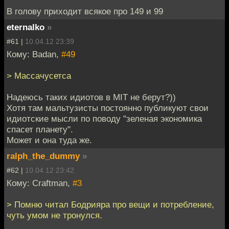
В голову приходит всякое про 149 и 99
eternalko
»
#61 |
10.04.12 23:39
Кому: Badan,
#49
> Массачусетса
Надеюсь таких идиотов в MIT не берут?))
Хотя там мальтузисты постоянно публикуют свои
идиотские мысли по поводу "зеленая экономика
спасет планету".
Может и она туда же.
ralph_the_dummy
»
#62 |
10.04.12 23:42
Кому: Craftman,
#3
> Помню читал Бодрияра про вещи и потребление,
чуть умом не тронулся.