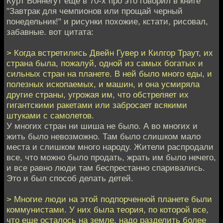
Курт Воннегут еще в 70-х про это говорил в книге
"Завтрак для чемпионов или прощай черный
понедельник!" и рисунки похожие, кстати, рисовал,
забавные. вот цитата:
> Когда встретились Двейн Гувер и Килгор Траут, их
страна была, пожалуй, одной из самых богатых и
сильных стран на планете. В ней было много еды, и
полезных ископаемых, и машин, и она усмиряла
другие страны, угрожая им, что обстреляет их
гигантскими ракетами или забросает всякими
штуками с самолетов.
У многих стран ни шиша не было. А во многих и
жить было невозможно. Там было слишком мало
места и слишком много народу. Жители распродали
все, что можно было продать, жрать им было нечего,
и все равно люди там беспрестанно спаривались.
Это и был способ делать детей.
> Многие люди на этой подпорченной планете были
коммунистами. У них была теория, по которой все,
что еще осталось на земле, надо разделить более