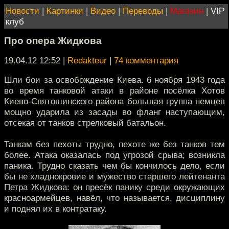
Новости
|
Картинки
|
Видео
|
Переводы
|
Магазин
|
VIP
клуб
Про опера Жидкова
19.04.12 12:52
|
Redakteur
|
74 комментария
Шли бои за освобождение Киева. 6 ноября 1943 года
во время танковой атаки в районе посёлка Хотов
Киево-Святошинского района большая группа немцев
мощно ударила из засады во фланг наступающим,
отсекая от танков стрелковый батальон.
Танкам без пехоты трудно, пехоте же без танков тем
более. Атака оказалась под угрозой срыва; возникла
паника. Трудно сказать чем бы кончилось дело, если
бы не хладнокровие и мужество старшего лейтенанта
Петра Жидкова: он пресёк панику среди окружающих
красноармейцев, навёл, что называется, дисциплину
и поднял их в контратаку.