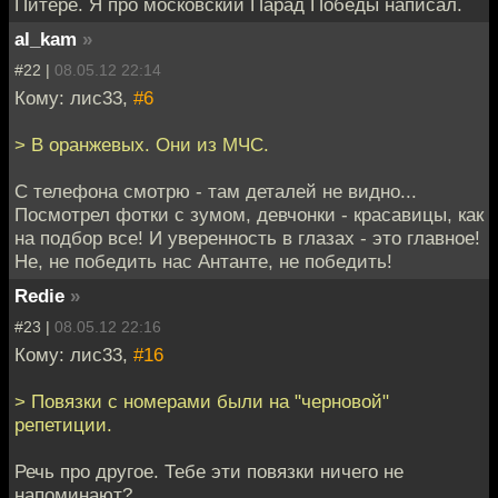
Питере. Я про московский Парад Победы написал.
al_kam
»
#22 |
08.05.12 22:14
Кому: лис33,
#6
> В оранжевых. Они из МЧС.
С телефона смотрю - там деталей не видно...
Посмотрел фотки c зумом, девчонки - красавицы, как
на подбор все! И уверенность в глазах - это главное!
Не, не победить нас Антанте, не победить!
Redie
»
#23 |
08.05.12 22:16
Кому: лис33,
#16
> Повязки с номерами были на "черновой"
репетиции.
Речь про другое. Тебе эти повязки ничего не
напоминают?