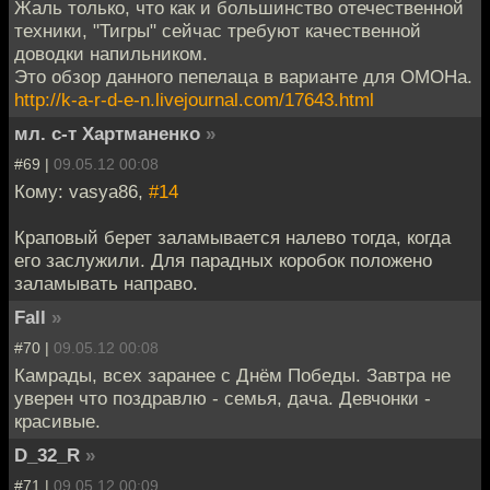
Жаль только, что как и большинство отечественной
техники, "Тигры" сейчас требуют качественной
доводки напильником.
Это обзор данного пепелаца в варианте для ОМОНа.
http://k-a-r-d-e-n.livejournal.com/17643.html
мл. с-т Хартманенко
»
#69 |
09.05.12 00:08
Кому: vasya86,
#14
Краповый берет заламывается налево тогда, когда
его заслужили. Для парадных коробок положено
заламывать направо.
Fall
»
#70 |
09.05.12 00:08
Камрады, всех заранее с Днём Победы. Завтра не
уверен что поздравлю - семья, дача. Девчонки -
красивые.
D_32_R
»
#71 |
09.05.12 00:09