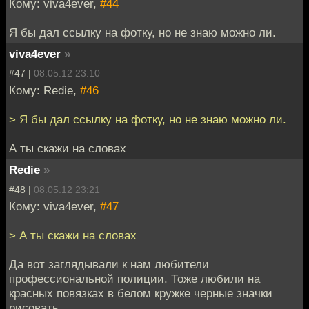
Кому: viva4ever,
#44
Я бы дал ссылку на фотку, но не знаю можно ли.
viva4ever
»
#47 |
08.05.12 23:10
Кому: Redie,
#46
> Я бы дал ссылку на фотку, но не знаю можно ли.
А ты скажи на словах
Redie
»
#48 |
08.05.12 23:21
Кому: viva4ever,
#47
> А ты скажи на словах
Да вот заглядывали к нам любители
профессиональной полиции. Тоже любили на
красных повязках в белом кружке черные значки
рисовать.