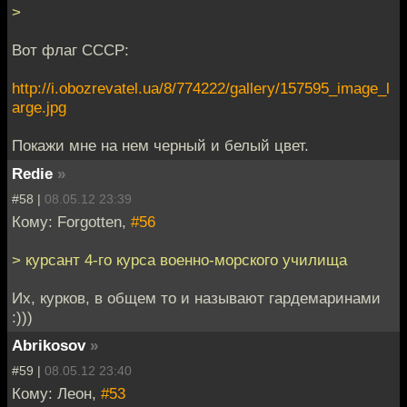
>
Вот флаг СССР:
http://i.obozrevatel.ua/8/774222/gallery/157595_image_l
arge.jpg
Покажи мне на нем черный и белый цвет.
Redie
»
#58 |
08.05.12 23:39
Кому: Forgotten,
#56
> курсант 4-го курса военно-морского училища
Их, курков, в общем то и называют гардемаринами
:)))
Abrikosov
»
#59 |
08.05.12 23:40
Кому: Леон,
#53