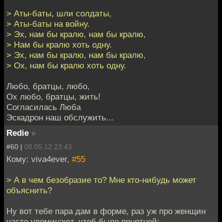
> Аты-баты, шли солдаты,
> Аты-баты на войну.
> Эх, нам бы кралю, нам бы кралю,
> Нам бы кралю хоть одну.
> Эх, нам бы кралю, нам бы кралю,
> Ох, нам бы кралю хоть одну.
Любо, братцы, любо,
Ох любо, братцы, жить!
Согласилась Люба
Эскадрон наш обслужить...
Redie
»
#60 |
08.05.12 23:43
Кому: viva4ever,
#55
> А в чем безобразие то? Мне кто-нибудь может
объяснить?
Ну вот тебе пара дам в форме, раз уж про женщин
часто упоминают, чтоб было понятней: