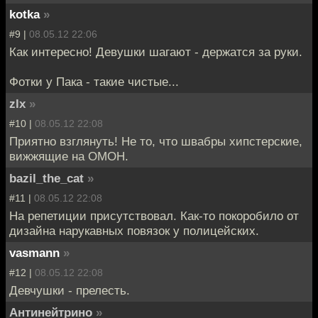
kotka
»
#9 |
08.05.12 22:06
Как интересно! Девушки шагают - держатся за руки.
Фотки у Пака - такие чистые...
zlx
»
#10 |
08.05.12 22:08
Приятно взглянуть! Не то, что швабры хипстерские,
вижжящие на ОМОН.
bazil_the_cat
»
#11 |
08.05.12 22:08
На репетиции присутствовал. Как-то покоробило от
дизайна нарукавных повязок у полицейских.
vasmann
»
#12 |
08.05.12 22:08
Девчушки - прелесть.
Антинейтрино
»