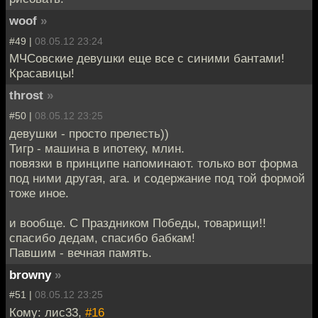
woof
»
#49 |
08.05.12 23:24
МЧСовские девушки еще все с синими бантами!
Красавицы!
throst
»
#50 |
08.05.12 23:25
девушки - просто прелесть))
Тигр - машина в ипотеку, млин.
повязки в принципе напоминают. только вот форма
под ними другая, ага. и содержание под той формой
тоже иное.
и вообще. С Праздником Победы, товарищи!!
спасибо дедам, спасибо бабкам!
Павшим - вечная память.
browny
»
#51 |
08.05.12 23:25
Кому: лис33,
#16