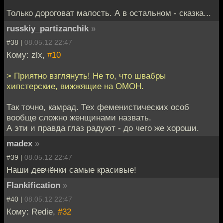
Только дороговат малость. А в остальном - сказка...
russkiy_partizanchik
»
#38 |
08.05.12 22:47
Кому: zlx,
#10
> Приятно взглянуть! Не то, что швабры
хипстерские, вижжящие на ОМОН.
Так точно, камрад. Тех феменистических особ
вообще сложно женщинами назвать.
А эти и правда глаз радуют - до чего же хороши.
madex
»
#39 |
08.05.12 22:47
Наши девчёнки самые красивые!
Flankification
»
#40 |
08.05.12 22:47
Кому: Redie,
#32