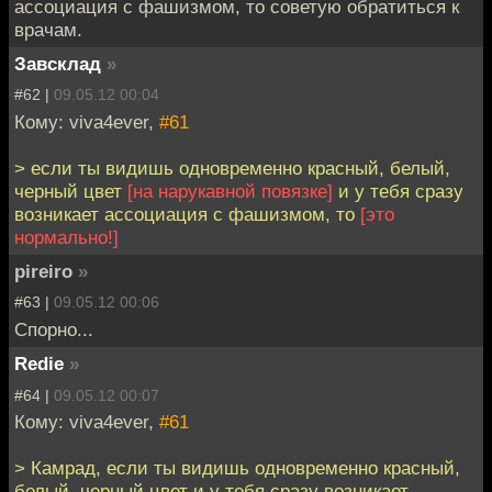
ассоциация с фашизмом, то советую обратиться к
врачам.
Завсклад
»
#62 |
09.05.12 00:04
Кому: viva4ever,
#61
> если ты видишь одновременно красный, белый,
черный цвет
[на нарукавной повязке]
и у тебя сразу
возникает ассоциация с фашизмом, то
[это
нормально!]
pireiro
»
#63 |
09.05.12 00:06
Спорно...
Redie
»
#64 |
09.05.12 00:07
Кому: viva4ever,
#61
> Камрад, если ты видишь одновременно красный,
белый, черный цвет и у тебя сразу возникает