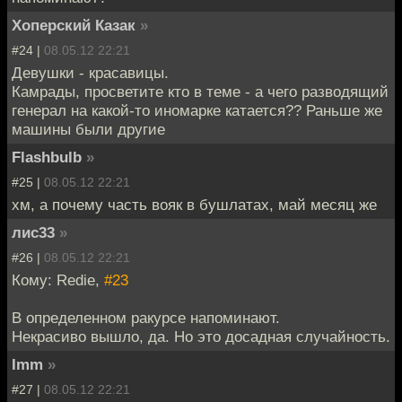
Хоперский Казак
»
#24 |
08.05.12 22:21
Девушки - красавицы.
Камрады, просветите кто в теме - а чего разводящий
генерал на какой-то иномарке катается?? Раньше же
машины были другие
Flashbulb
»
#25 |
08.05.12 22:21
хм, а почему часть вояк в бушлатах, май месяц же
лис33
»
#26 |
08.05.12 22:21
Кому: Redie,
#23
В определенном ракурсе напоминают.
Некрасиво вышло, да. Но это досадная случайность.
Imm
»
#27 |
08.05.12 22:21