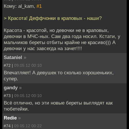
Кому: al_kam,
#1
> Красота! Деффчонки в краповых - наши?
Красота - красотой, но девочки не в краповых,
девочки в МЧС-ных. Сам два года носил. Кстати, у
мальчиков береты отбиты крайне не красиво))) А
девочки у нас завсегда на зачет!!!!
Sataniel
»
#72 |
09.05.12 00:10
Впечатляет! А девушек то сколько хорошеньких,
супер.
gandy
»
#73 |
09.05.12 00:10
Всё отлично, но эти новые береты выглядят как
тюбетейки.
Redie
»
#74 |
09.05.12 00:22