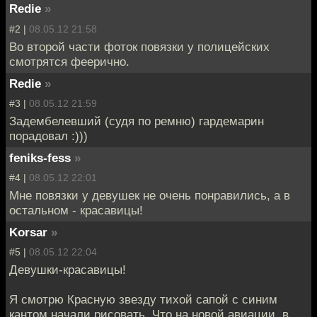
Redie
»
#2 |
08.05.12 21:58
Во второй части фоток повязки у полицейских
смотрятся феерично.
Redie
»
#3 |
08.05.12 21:59
Задембелевший (судя по ремню) гардемарин
порадовал :)))
feniks-fess
»
#4 |
08.05.12 22:01
Мне повязки у девушек не очень понравились, а в
остальном - красавицы!
Korsar
»
#5 |
08.05.12 22:04
Девушки-красавицы!
Я смотрю Красную звезду тихой сапой с синим
кантом начали рисовать. Что на новой авиации, в