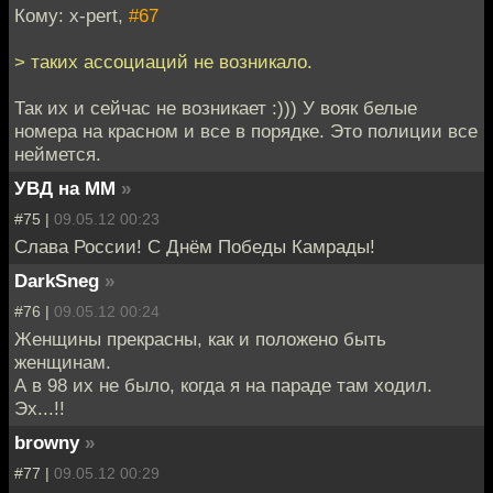
Кому: x-pert,
#67
> таких ассоциаций не возникало.
Так их и сейчас не возникает :))) У вояк белые
номера на красном и все в порядке. Это полиции все
неймется.
УВД на ММ
»
#75 |
09.05.12 00:23
Слава России! С Днём Победы Камрады!
DarkSneg
»
#76 |
09.05.12 00:24
Женщины прекрасны, как и положено быть
женщинам.
А в 98 их не было, когда я на параде там ходил.
Эх...!!
browny
»
#77 |
09.05.12 00:29