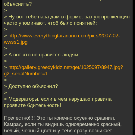
объяснить?
>
> Ну вот тебе пара дам в форме, раз уж про женщин
часто упоминают, чтоб было понятней:
>
>
http://www.everythingtarantino.com/pics/2007-02-
wwss1.jpg
>
> А вот что не нравится людям:
>
>
http://gallery.greedykidz.net/get/1025097/8947.jpg?
g2_serialNumber=1
>
> Доступно объяснил?
>
> Модераторы, если в чем нарушаю правила
проявите бдительность!
Прелестно!!!! Это ты конечно охуенно сравнил.
Камрад, если ты видишь одновременно красный,
белый, черный цвет и у тебя сразу возникает