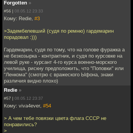
Forgotten
»
#56 |
08.05.12 23:33
Кому: Redie,
#3
>Задембелевший (судя по ремню) гардемарин
порадовал :)))
Гардемарин, судя по тому, что на голове фуражка а
не безкозырка - контрактник, и судя по курсовке на
левой руке - курсант 4-го курса военно-морского
училища, рискну предположить, что "Поповки" или
"Ленкома" (смотрю с вражеского Ыфона, знаки
различия видно плохо)
Redie
»
#57 |
08.05.12 23:37
Кому: viva4ever,
#54
> А чем тебе повязки цвета флага СССР не
понравились?
>