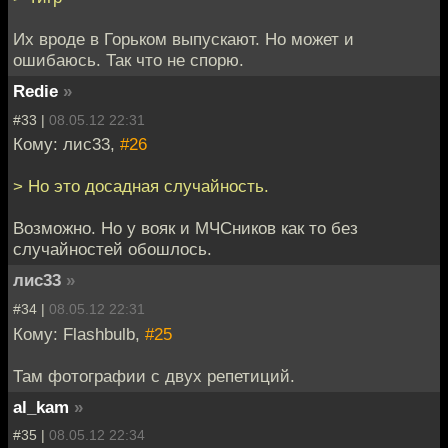
Их вроде в Горьком выпускают. Но может и
ошибаюсь. Так что не спорю.
Redie
»
#33 |
08.05.12 22:31
Кому: лис33,
#26
> Но это досадная случайность.
Возможно. Но у вояк и МЧСников как то без
случайностей обошлось.
лис33
»
#34 |
08.05.12 22:31
Кому: Flashbulb,
#25
Там фотографии с двух репетиций.
al_kam
»
#35 |
08.05.12 22:34