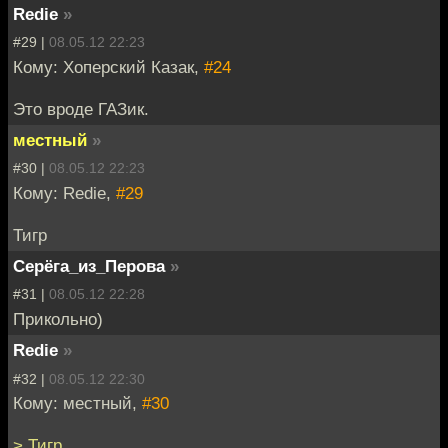
Redie
»
#29 |
08.05.12 22:23
Кому: Хоперский Казак,
#24
Это вроде ГАЗик.
местный
»
#30 |
08.05.12 22:23
Кому: Redie,
#29
Тигр
Серёга_из_Перова
»
#31 |
08.05.12 22:28
Прикольно)
Redie
»
#32 |
08.05.12 22:30
Кому: местный,
#30
> Тигр