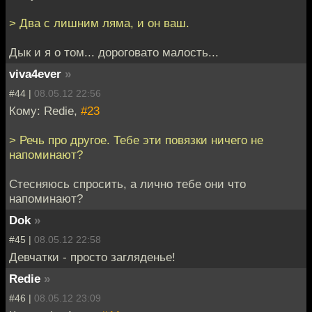
> Два с лишним ляма, и он ваш.
Дык и я о том... дороговато малость...
viva4ever
»
#44 |
08.05.12 22:56
Кому: Redie,
#23
> Речь про другое. Тебе эти повязки ничего не
напоминают?
Стесняюсь спросить, а лично тебе они что
напоминают?
Dok
»
#45 |
08.05.12 22:58
Девчатки - просто загляденье!
Redie
»
#46 |
08.05.12 23:09