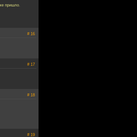
же пришло.
# 16
# 17
# 18
# 19