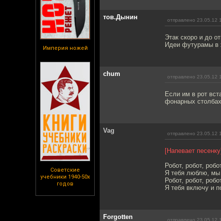
тов.Дынин
отправлено 23.05.12 
Этак скоро и до о
Идеи футурамы в 
Империя ножей
chum
отправлено 23.05.12 
Если им в рот вст
фонарных столбах!
Vag
отправлено 23.05.12 
[Напевает песенку
Робот, робот, робот
Советские
Я тебя люблю, мы 
учебники 1940-50х
Робот, робот, робот
годов
Я тебя включу и 
Forgotten
отправлено 23.05.12 