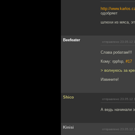
http://www.karlos.
одобряет
шлюхи из мяса, э
Beefeater
отправлено 23.05.12 
Слава робатам!!!
Кому: rppfsp,
#17
> волнуюсь за кре
Извините!
Shico
отправлено 23.05.12 
А ведь начинали 
Kinisi
отправлено 23.05.12 