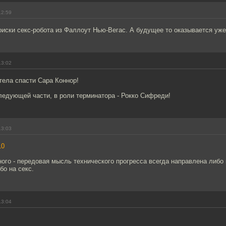
12:59
иски секс-робота из Фаллоут Нью-Вегас. А будущее то оказывается уж
13:02
отела спасти Сара Коннор!
ледующей части, в роли терминатора - Рокко Сифреди!
13:03
10
ого - передовая мысль технического прогресса всегда направлена либо
бо на секс.
13:04