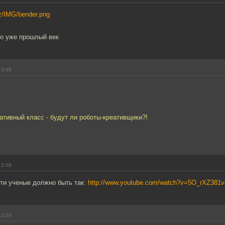
cz/IMG/bender.png
то уже прошлый век
13:08
ативный класс - будут ли роботы-креативщики?!
13:08
эти ученые должно быть так:
http://www.youtube.com/watch?v=5O_rXZ381v
13:09