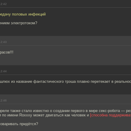
12:42
редачу половых инфекций
ением электротоком?
12:43
расов!!!
12:44
шлюх из название фантастического трэша плавно перетекает в реальност
12:46
преле также стало известно о создании первого в мире секс-робота — ре
 по имени Roxxxy может двигаться как человек и
[способна поддерживат
уговаривать придётся?