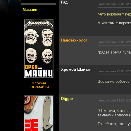
Гад
отправлено 23.05.12 
Магазин
>что исключит пе
А как там с пораж
Нанотехнолог
отправлено 23.05.12 
грядёт время пупа
Хромой Шайтан
отправлено 23.05.12 
Востание роботов-
Магазин
ОПЕРМАЙКИ
Digger
отправлено 23.05.12 
"Отметим, что в а
темными волосами
Так её что, тоже 