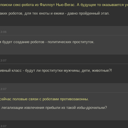
поиски секс-робота из Фаллоут Нью-Вегас. А будущее то оказывается у
таких роботов, для тех еноты и ежики - давно пройденный этап.
13:06
будет создание роботов - политических проституток.
13:07
ивный класс - будут ли проститутки мужчины, дети, животные?!
13:07
сейчас половые связи с роботами противозаконны.
 легализации извлечения прибыли из такой избы-дрочильни?
13:07