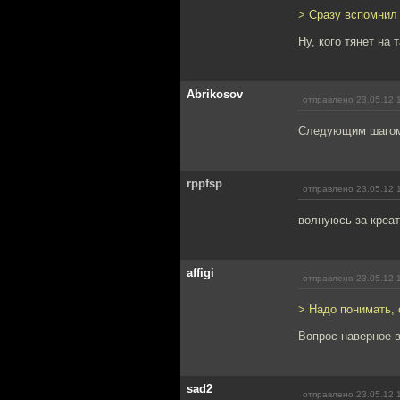
> Сразу вспомнил 
Ну, кого тянет на 
Abrikosov
отправлено 23.05.12 
Следующим шагом 
rppfsp
отправлено 23.05.12 
волнуюсь за креат
affigi
отправлено 23.05.12 
> Надо понимать, 
Вопрос наверное в
sad2
отправлено 23.05.12 