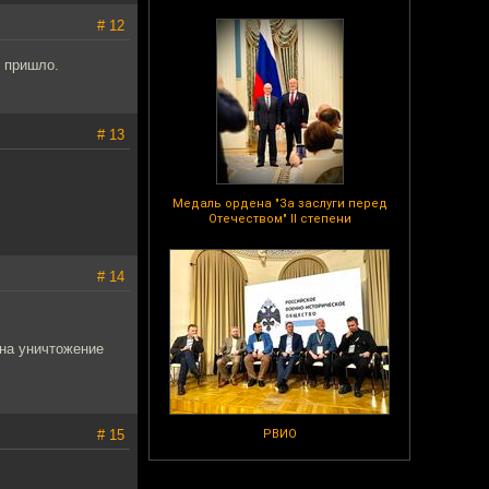
# 12
е пришло.
# 13
Медаль ордена "За заслуги перед
Отечеством" II степени
# 14
 на уничтожение
# 15
РВИО