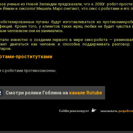
ое ученых из Новой Зеландии предсказали, что к 2050г. робот-прости
 Йеман и сексолог Мишель Марс считают, что секс с роботами и его 
роботизированные путаны будут изготавливаться из противомикроб
екций. Кроме того, у клиентов таких жриц любви не будет чувства
ным человеком они не занимались.
стало известно о создании первого в мире секс-робота — резинова
жет двигаться как человек и способна поддерживать разговор.
ларов.
ботами-проститутками
и с роботами противозаконны.
Смотри ролики Гоблина на
канале Rutube
Goblin рекомендует
заказывать
разработ