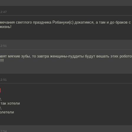
12:47
тмечания светлого праздника Робануки(с) докатимся, а там и до браков с
жизнь!
12:51
авят мягкие зубы, то завтра женщины-луддиты будут вешать этих робото
!!
12:51
]
,
так хотели
,
полетели
12:54