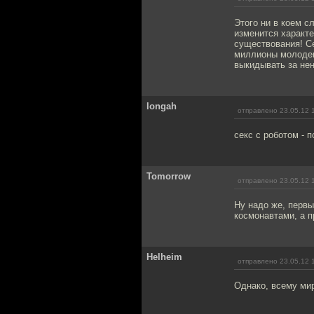
Этого ни в коем с
изменится характ
существования! Се
миллионы молодень
выкидывать за нен
longah
отправлено 23.05.12 
секс с роботом - 
Tomorrow
отправлено 23.05.12 
Ну надо же, перв
космонавтами, а п
Helheim
отправлено 23.05.12 
Однако, всему мир