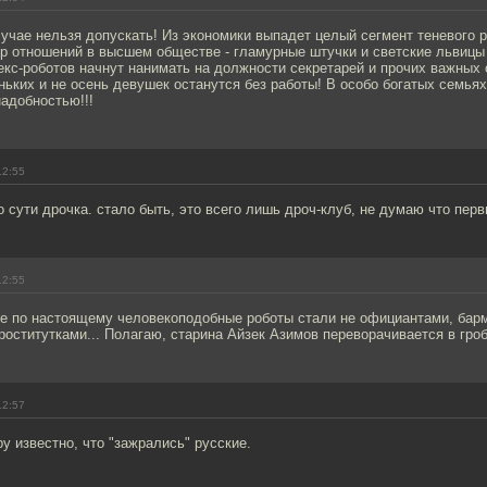
лучае нельзя допускать! Из экономики выпадет целый сегмент теневого 
ер отношений в высшем обществе - гламурные штучки и светские львицы
кс-роботов начнут нанимать на должности секретарей и прочих важных 
ких и не осень девушек останутся без работы! В особо богатых семьях
адобностью!!!
12:55
по сути дрочка. стало быть, это всего лишь дроч-клуб, не думаю что пер
12:55
ые по настоящему человекоподобные роботы стали не официантами, бар
роститутками... Полагаю, старина Айзек Азимов переворачивается в гроб
12:57
у известно, что "зажрались" русские.