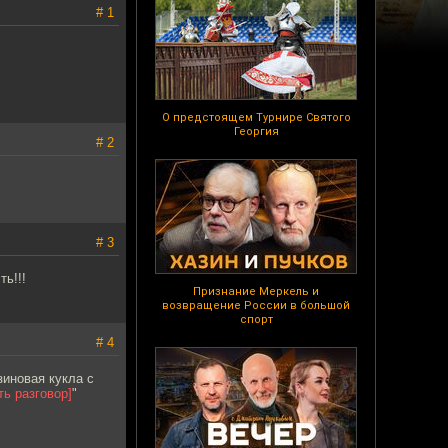
# 1
О предстоящем Турнире Святого
Георгия
# 2
# 3
ь!!!
Признание Меркель и
возвращение России в большой
спорт
# 4
зиновая кукла с
ь разговор]
"