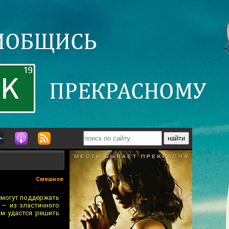
Смешное
смогут поддержать
 — из эластичного
им удастся решить