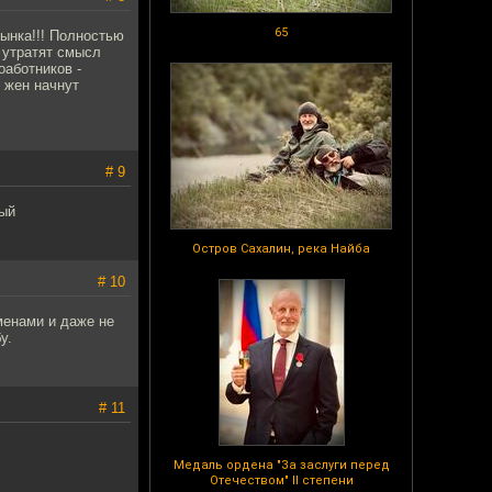
65
рынка!!! Полностью
 утратят смысл
оаботников -
 жен начнут
# 9
вый
Остров Сахалин, река Найба
# 10
менами и даже не
у.
# 11
Медаль ордена "За заслуги перед
Отечеством" II степени