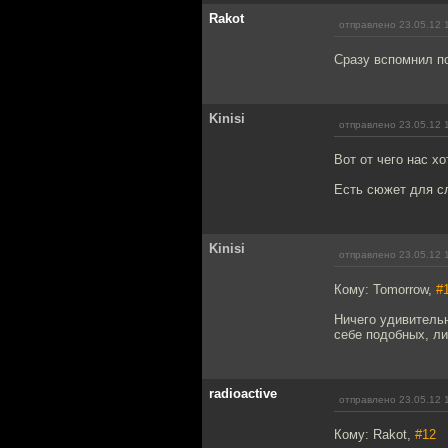
Rakot
отправлено 23.05.12 
Сразу вспомнил по
Kinisi
отправлено 23.05.12 
Вот от чего нас х
Есть сюжет для с
Kinisi
отправлено 23.05.12 
Кому: Tomorrow,
#
Ничего удивительн
себе подобных, ли
radioactive
отправлено 23.05.12 
Кому: Rakot,
#12