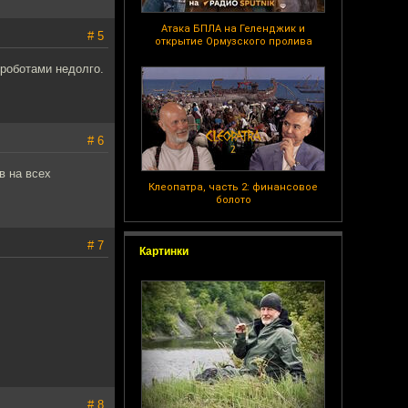
Атака БПЛА на Геленджик и
# 5
открытие Ормузского пролива
 роботами недолго.
# 6
в на всех
Клеопатра, часть 2: финансовое
болото
# 7
Картинки
# 8