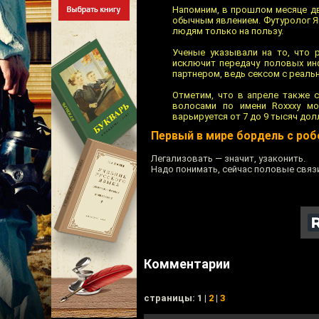
Напомним, в прошлом месяце дв
обычным явлением. Футуролог Ян
людям только на пользу.
Ученые указывали на то, что 
исключит передачу половых инф
партнером, ведь сексом с реаль
Отметим, что в апреле также 
волосами по имени Roxxxy мо
варьируется от 7 до 9 тысяч дол
Первый в мире бордель с ро
Легализовать — значит, узаконить.
Надо понимать, сейчас половые связ
Комментарии
cтраницы: 1 |
2
|
3