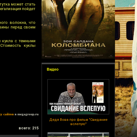
тутка может стать
легализация пойдет
ного волокна, что
 вины перед своим
я кукла с темными
 Стоимость куклы
Видео
ку сайтов
в megagroup.ru
Дядя Вова про фильм "Свидание
вслепую"
всего: 215