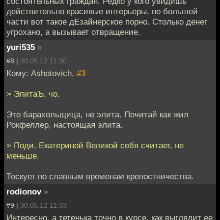
состоятельных граждан. Редко у кого увидишь
действительно красивые интерьеры, по большей
части вот такое дЕзайнерское порно. Столько денег
угрохано, а вызывает отвращение.
yuri535
»
#8 |
30.05.12 11:30
Кому: Ashotovich,
#3
> ЭлитаЪ, чо.
Это барахольщица, не элита. Почитай как жил
Рокфеллер, настоящая элита.
> Поди, Екатериной Великой себя считает, не
меньше.
Тоскует по славным временам крепостничества.
rodionov
»
#9 |
30.05.12 11:33
Интересно, а тетенька точно в курсе, как выглядит ее