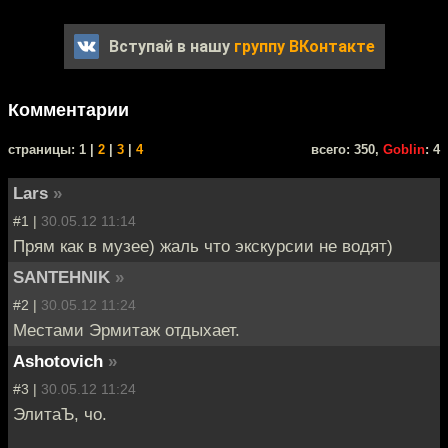
Вступай в нашу
группу ВКонтакте
Комментарии
cтраницы: 1 |
2
|
3
|
4
всего: 350,
Goblin
: 4
Lars
»
#1 |
30.05.12 11:14
Прям как в музее) жаль что экскурсии не водят)
SANTEHNIK
»
#2 |
30.05.12 11:24
Местами Эрмитаж отдыхает.
Ashotovich
»
#3 |
30.05.12 11:24
ЭлитаЪ, чо.