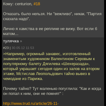
Кому: centurion,
#18
Отказать было нельзя. Ни "вежливо", никак. "Партия
сказала надо".
Лично я хамства в ее реплике не вижу. Вот если б
матом...
тулячка
»
#23 |
30.05.12 11:53
>Например, огромный занавес, изготовленный
знаменитым художником Валентином Серовым к
популярному балету Дягилева «Шехеразада»,
который украшает сегодня один из залов на втором
этаже, Мстислав Леопольдович тайно вывез в
чемодане из Парижа.
Почему тайно? Тут маленько погуглила: "Как и когда
он попал к ним, они не помнят" :
http://www.trud.ru/article/26-11-