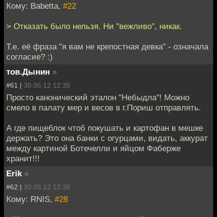
Кому: Babetta,
#22
> Отказать было нельзя. Ни "вежливо", никак.
Т.е. её фраза "я вам не крепостная девка" - означала
согласие? :)
тов.Дынин
»
#61 |
30.05.12 12:35
Просто канонический эталон "Небыдла"! Можно
смело в палату мер и весов в г.Пориш отправлять.
А где пищеблок чтоб покушать и картофан в мешке
держать? Это она банки с огурцами, видать, аккурат
между картиной Ботечелли и яйцом Фаберже
хранит!!!
Erik
»
#62 |
30.05.12 12:36
Кому: RNIS,
#28