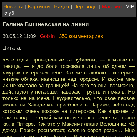
Новости
|
Картинки
|
Видео
|
Переводы
|
Магазин
|
VIP
клуб
Галина Вишневская на линии
30.05.12 11:09
|
Goblin
|
350 комментариев
Цитата:
«Все годы, проведенные за рубежом, — признается
певица, — я до боли тосковала лишь об одном —
хмуром питерском небе. Как же я люблю эти серые,
низкие облака, нависшие над городом. И как же мне
их не хватало за границей! На кого-то они, возможно,
действуют угнетающе, навевают грусть и печаль. Но
только не на меня. Неудивительно, что свое первое
жилье на Западе мы приобрели в Париже, небо над
которым очень похоже на питерское. Как впрочем и
сам город — серый камень и черные решетки, точно
как в Питере. Как это у Максимилиана Волошина: «В
дождь Париж расцветает, словно серая роза»… Мне
очень не хватало Питера. Исключительно по этой