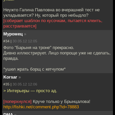
Неужто Галина Павловна во вчерашней тест не
укладывается? Ну, который про небыдло?
[собирает шаблон по кусочкам, пытается клеить,
расстраивается]
Муромец
»
#34 |
30.05.12 12:05
Фото "Барыня на троне" прекрасно.
Дивно иллюстрирует. Лицо попроще уже не сделать,
правда.
*ушел жрать борщ с кетчупом*
Korsar
»
#35 |
30.05.12 12:06
> Интерьеры — просто ад.
[поперхнулся]
Круче только у Брынцалова!
http://fishki.net/comment.php?id=78883
DMA
»