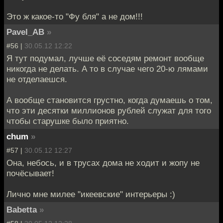
Это ж какое-то "Фу бля" а не дом!!!
Pavel_AB
»
#56 |
30.05.12 12:22
Я тут подумал, лучше её соседям ремонт вообще
никогда не делать. А то в случае чего 20-ю лямами
не отделаешся.
А вообще становится грустно, когда думаешь о том,
что эти десятки миллионов рублей служат для того
чтобы старушке было приятно.
chum
»
#57 |
30.05.12 12:27
Она, небось, и в трусах дома не ходит и жопу не
почёсывает!
Лично мне милее "икеевские" интерьеры :)
Babetta
»