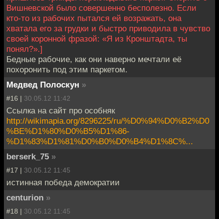
Вишневской было совершенно бесполезно. Если
кто-то из рабочих пытался ей возражать, она
хватала его за грудки и быстро приводила в чувство
своей коронной фразой: «Я из Кронштадта, ты
понял?».]
Бедные рабочие, как они наверно мечтали её
похоронить под этим паркетом.
Медвед Полоскун
»
#16 |
30.05.12 11:42
Ссылка на сайт про особняк
http://wikimapia.org/8296225/ru/%D0%94%D0%B2%D0
%BE%D1%80%D0%B5%D1%86-
%D1%83%D1%81%D0%B0%D0%B4%D1%8C%...
berserk_75
»
#17 |
30.05.12 11:45
истинная победа демократии
centurion
»
#18 |
30.05.12 11:45