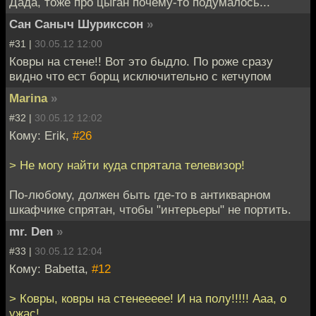
Дада, тоже про цыган почему-то подумалось...
Сан Саныч Шурикссон
»
#31 |
30.05.12 12:00
Ковры на стене!! Вот это быдло. По роже сразу
видно что ест борщ исключительно с кетчупом
Marina
»
#32 |
30.05.12 12:02
Кому: Erik,
#26
> Не могу найти куда спрятала телевизор!
По-любому, должен быть где-то в антикварном
шкафчике спрятан, чтобы "интерьеры" не портить.
mr. Den
»
#33 |
30.05.12 12:04
Кому: Babetta,
#12
> Ковры, ковры на стенеееее! И на полу!!!!! Ааа, о
ужас!