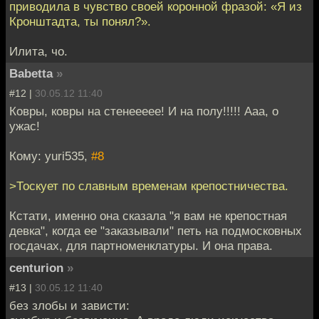
приводила в чувство своей коронной фразой: «Я из
Кронштадта, ты понял?».
Илита, чо.
Babetta
»
#12 |
30.05.12 11:40
Ковры, ковры на стенеееее! И на полу!!!!! Ааа, о
ужас!
Кому: yuri535,
#8
>Тоскует по славным временам крепостничества.
Кстати, именно она сказала "я вам не крепостная
девка", когда ее "заказывали" петь на подмосковных
госдачах, для партноменклатуры. И она права.
centurion
»
#13 |
30.05.12 11:40
без злобы и зависти: