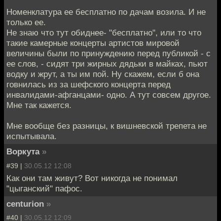
Номенклатура ее бесплатно по дачам возила. И не
только ее.
Не знаю что тут обиднее- "бесплатно", или то что
такие камерные концерты артистов мировой
величины были по принуждению перед публикой - с
ее слов, - сидят три жирных дядьки в майках, пьют
водку и жрут, а ты им пой. Ну скажем, если б она
говнилась из за шефского концерта перед
инвалидами-афганцами- одно. А тут совсем другое.
Мне так кажется.
Мне вообще без разницы, к вишневской трепета не
испытывала.
Воркута
»
#39 |
30.05.12 12:08
Как они там живут? Вот никогда не понимал
"цыганский" пафос.
centurion
»
#40 |
30.05.12 12:09