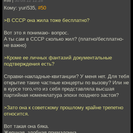
#58 |
30.05.12 12:28
Кому: yuri535,
#50
>В СССР она жила тоже бесплатно?
Вот это я понимаю- вопрос.
A ты сам в СССР сколько жил? (платно/бесплатно-
не важно)
>Кроме ее личных фантазий документальные
подтверждения есть?
Справки-накладные-квитанции? У меня нет. Для тебя
открытие такие частные концерты по вызову? Или не
в курсе того,что из себя представляла высшая
партийная номенклатура эпохи позднего застоя?
>Зато она к советскому прошлому крайне трепетно
относится.
Вот такая она бяка.
Желчная, злобная примадонна.