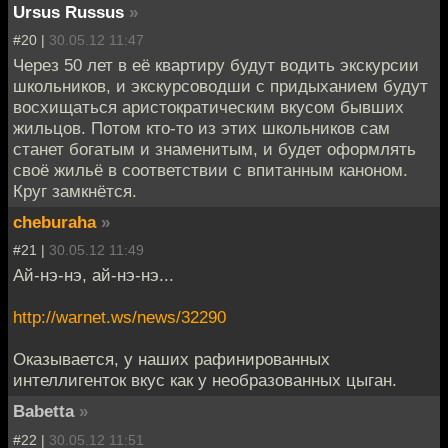
Ursus Russus
»
#20 |
30.05.12 11:47
Через 50 лет в её квартиру будут водить экскурсии
школьников, и экскурсоводши с придыханием будут
восхищаться аристократическим вкусом бывших
жильцов. Потом кто-то из этих школьников сам
станет богатым и знаменитым, и будет оформлять
своё жильё в соответствии с впитанным каноном.
Круг замкнётся.
cheburaha
»
#21 |
30.05.12 11:49
Ай-нэ-нэ, ай-нэ-нэ...
http://warnet.ws/news/32290
Оказывается, у наших рафинированных
интеллигенток вкус как у необразованных цыган.
Babetta
»
#22 |
30.05.12 11:51