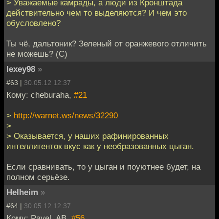
> Уважаемые камрады, а люди из Кронштада
действительно чем то выделяются? И чем это
обусловлено?
Ты чё, дальтоник? Зеленый от оранжевого отличить
не можешь? (С)
lexey98
»
#63 |
30.05.12 12:37
Кому: cheburaha,
#21
>
http://warnet.ws/news/32290
>
> Оказывается, у наших рафинированных
интеллигенток вкус как у необразованных цыган.
Если сравнивать, то у цыган и поуютнее будет, на
полном серьёзе.
Helheim
»
#64 |
30.05.12 12:37
Кому: Pavel_AB,
#56