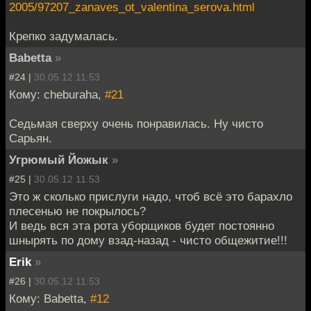
2005/97207_zanaves_ot_valentina_serova.html
Крепко задумалась.
Babetta
»
#24 |
30.05.12 11:53
Кому: cheburaha,
#21
Седьмая сверху очень понравилась. Ну чисто
Сарьян.
Угрюмый Йожык
»
#25 |
30.05.12 11:53
Это ж сколько прислуги надо, чтоб всё это барахло
плесенью не покрылось?
И ведь вся эта рота уборщиков будет постоянно
шнырять по дому взад-назад - чисто общежитие!!!
Erik
»
#26 |
30.05.12 11:53
Кому: Babetta,
#12