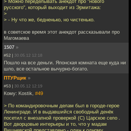
> Можно переделывать анекдот про "нового
русского", который выходит из Эрмитажа:
>
> - Ну что же, бедненько, но чистенько.
в советское время этот анекдот рассказывали про
Магомаева
1507
»
#52 |
30.05.12 12:18
Пошло на все деньги. Японская комната еще куда ни
шло, все остальное вычурно-богато.
ПТУРщик
»
#53 |
30.05.12 12:19
Кому: Kostik,
#49
> По командировочным делам был в городе-герое
Ленинграде. И в выдавшийся свободный денёк
посетил с внезапной проверкой (С) Царское село .
Вот дворцовые интерьеры и то, что у мадам
Вишневской представлено - один к одному.