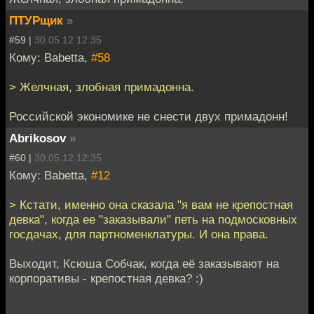
ПТУРщик
»
#59 |
30.05.12 12:35
Кому: Babetta,
#58
> Желчная, злобная примадонна.
Российской экономике не снести двух примадонн!
Abrikosov
»
#60 |
30.05.12 12:35
Кому: Babetta,
#12
> Кстати, именно она сказала "я вам не крепостная
девка", когда ее "заказывали" петь на подмосковных
госдачах, для партноменклатуры. И она права.
Выходит, Ксюша Собчак, когда её заказывают на
корпоративы - крепостная девка? :)