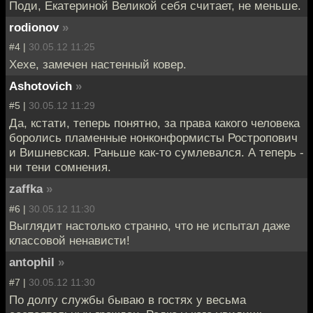
Поди, Екатериной Великой себя считает, не меньше.
rodionov
»
#4 |
30.05.12 11:25
Хехе, замечен настенный ковер.
Ashotovich
»
#5 |
30.05.12 11:29
Да, кстати, теперь понятно, за права какого человека
боролись пламенные нонконформисты Ростропович
и Вишневская. Раньше как-то сумлевался. А теперь -
ни тени сомнения.
zaffka
»
#6 |
30.05.12 11:30
Выглядит настолько странно, что не испытал даже
классовой ненависти!
antophil
»
#7 |
30.05.12 11:30
По долгу службы бываю в гостях у весьма