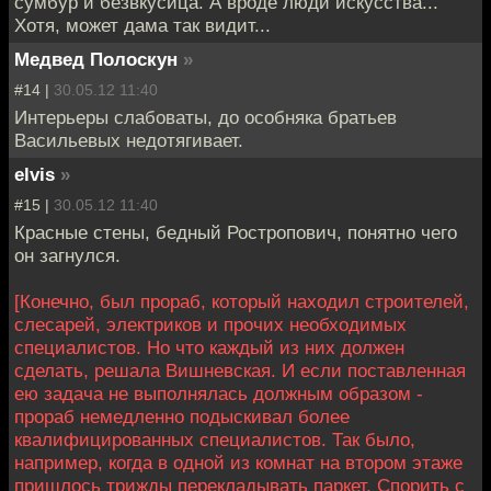
сумбур и безвкусица. А вроде люди искусства...
Хотя, может дама так видит...
Медвед Полоскун
»
#14 |
30.05.12 11:40
Интерьеры слабоваты, до особняка братьев
Васильевых недотягивает.
elvis
»
#15 |
30.05.12 11:40
Красные стены, бедный Ростропович, понятно чего
он загнулся.
[Конечно, был прораб, который находил строителей,
слесарей, электриков и прочих необходимых
специалистов. Но что каждый из них должен
сделать, решала Вишневская. И если поставленная
ею задача не выполнялась должным образом -
прораб немедленно подыскивал более
квалифицированных специалистов. Так было,
например, когда в одной из комнат на втором этаже
пришлось трижды перекладывать паркет. Спорить с