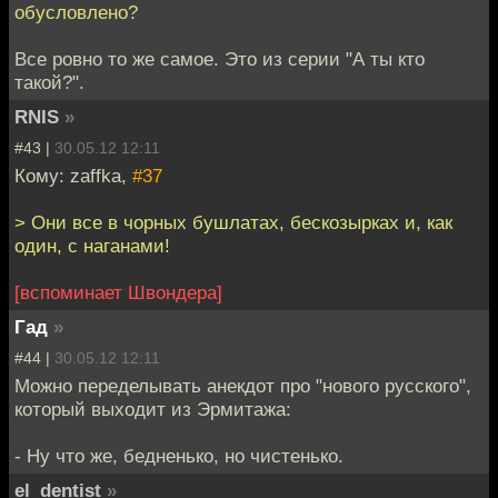
обусловлено?
Все ровно то же самое. Это из серии "А ты кто
такой?".
RNIS
»
#43 |
30.05.12 12:11
Кому: zaffka,
#37
> Они все в чорных бушлатах, бескозырках и, как
один, с наганами!
[вспоминает Швондера]
Гад
»
#44 |
30.05.12 12:11
Можно переделывать анекдот про "нового русского",
который выходит из Эрмитажа:
- Ну что же, бедненько, но чистенько.
el_dentist
»