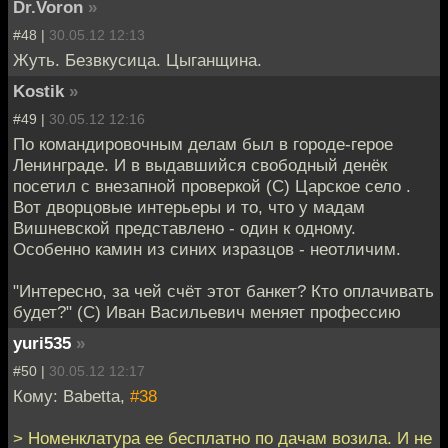
Dr.Voron
»
#48 |
30.05.12 12:13
Жуть. Безвкусица. Цыганщина.
Kostik
»
#49 |
30.05.12 12:16
По командировочным делам был в городе-герое
Ленинграде. И в выдавшийся свободный денёк
посетил с внезапной проверкой (С) Царское село .
Вот дворцовые интерьеры и то, что у мадам
Вишневской представлено - один к одному.
Особенно камин из синих изразцов - неотличим.
"Интересно, за чей счёт этот банкет? Кто оплачивать
будет?" (С) Иван Васильевич меняет профессию
yuri535
»
#50 |
30.05.12 12:17
Кому: Babetta,
#38
> Номенклатура ее бесплатно по дачам возила. И не