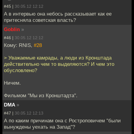
#45 |
30.05.12 12:12
А в интервью она небось рассказывает как ее
притесняла советская власть?
Goblin
»
#46 |
30.05.12 12:12
Кому: RNIS,
#28
> Уважаемые камрады, а люди из Кронштада
действительно чем то выделяются? И чем это
обусловлено?
Ничем.
Фильмом "Мы из Кронштадта".
DMA
»
#47 |
30.05.12 12:13
А по каким причинам она с Ростроповичем "были
вынуждены уехать на Запад"?