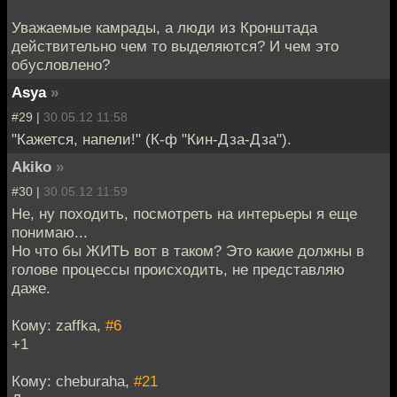
Уважаемые камрады, а люди из Кронштада
действительно чем то выделяются? И чем это
обусловлено?
Asya
»
#29 |
30.05.12 11:58
"Кажется, напели!" (К-ф "Кин-Дза-Дза").
Akiko
»
#30 |
30.05.12 11:59
Не, ну походить, посмотреть на интерьеры я еще
понимаю...
Но что бы ЖИТЬ вот в таком? Это какие должны в
голове процессы происходить, не представляю
даже.
Кому: zaffka,
#6
+1
Кому: cheburaha,
#21