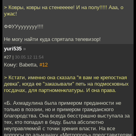
> Ковры, ковры на стенеееее! И на полу!!!!! Ааа, о
ужас!
ФФУУууууууу!!!!
Не могу найти куда спрятала телевизор!
yuri535
»
#27 |
30.05.12 11:54
Кому: Babetta,
#12
> Кстати, именно она сказала "я вам не крепостная
девка", когда ее "заказывали" петь на подмосковных
госдачах, для партноменклатуры. И она права.
«Б. Ахмадулина была примером преданности не
только в поэзии, но и примером гражданского
благородства. Она всегда бесстрашно выступала за
тех, кто попадал в беду. Была абсолютно
неуправляемой с точки зрения власти. На все
вопросы по альманаху «Метрополь» представителям