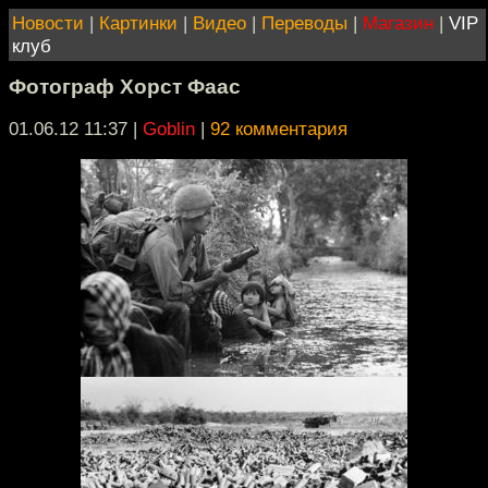
Новости
|
Картинки
|
Видео
|
Переводы
|
Магазин
|
VIP
клуб
Фотограф Хорст Фаас
01.06.12 11:37
|
Goblin
|
92 комментария