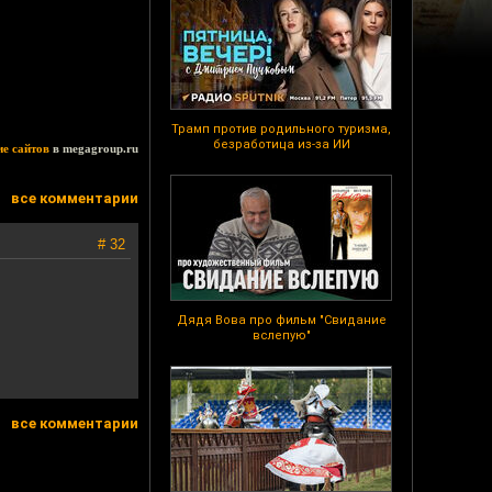
Трамп против родильного туризма,
безработица из-за ИИ
ие сайтов
в megagroup.ru
все комментарии
# 32
Дядя Вова про фильм "Свидание
вслепую"
все комментарии