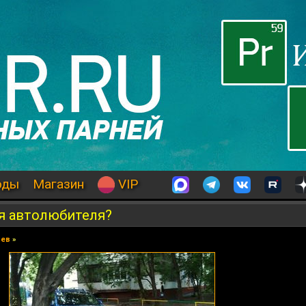
оды
Магазин
VIP
я автолюбителя?
иев
»