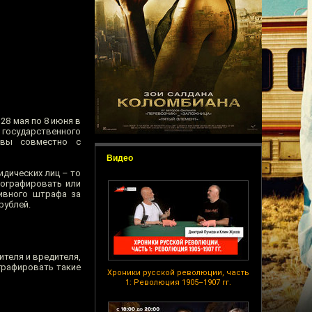
8 мая по 8 июня в
 государственного
квы совместно с
Видео
идических лиц – то
тографировать или
тивного штрафа за
рублей.
теля и вредителя,
графировать такие
Хроники русской революции, часть
1: Революция 1905–1907 гг.