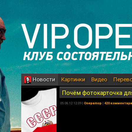
Картинки
Видео
Перев
Новости
Почём фотокарточка дл
05.06.12 12:09 |
Onepamop
|
420 комментар