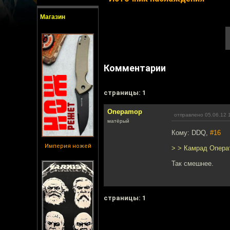
Магазин
Комментарии
cтраницы: 1
Onepamop
отправлено 05.06.12 
матёрый
Кому: DDQ,
#16
Империя ножей
> > Камрад Опера
Так смешнее.
cтраницы: 1