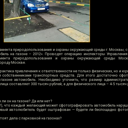
мента природопользования и охраны окружающей среды г. Москвы, с 2
биль на газоне – 2012». Проводят операцию инспекторы Управления
тамента природопользования и охраны окружающей среды Мос
ороду Москве.
рактика привлечения к ответственности не только физических, но и юр
я собственниками транспортных средств. Для этого достаточно сфо
 газоне автомобиль. Необходимо уточнить, что размер администра
ица составляет 300 тысяч рублей, а для физического лица – 4-5 тысяч 
ли он на газоне? Да или нет?
ь!), что каждый желающий может сфотографировать автомобиль наруши
дивый автолюбитель будет оштрафован — будете ли беспощадно фото
тоят дела с парковкой на газонах?