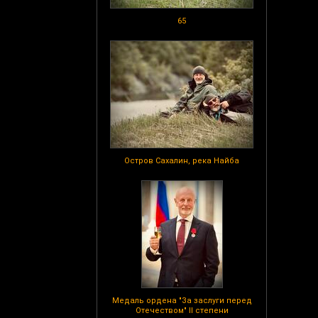
65
Остров Сахалин, река Найба
Медаль ордена "За заслуги перед
Отечеством" II степени