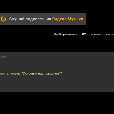
Слушай подкасты на
Яндекс.Музыка
Goblin рекомендует
заказывать
создан
12:49
тор, а почему "Источник наслаждения"?