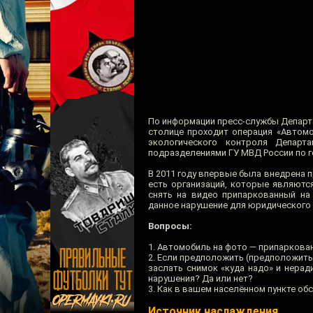
По информации пресс-службы Департа
столице проходит операция «Автомо
экологического контроля Депар
подразделениями ГУ МВД России по г
В 2011 году впервые была внедрена п
есть организаций, которые являютс
снять на видео припаркованный на
данное нарушение для юридического л
Вопросы:
1. Автомобиль на фото — припаркован 
2. Если предположить (предположит
заслать снимок «куда надо» и нера
нарушения? Да или нет?
3. Как в вашем населённом пункте обс
Источник наслаждения