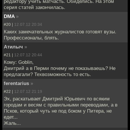
редактору учить матчасть. Обиделись. На этом
серия статей закончилась.
DMA
»
#20 |
12.07.12 20:34
Каких замечательных журналистов готовят вузы.
Профессионалы, блять.
Атилыч
»
#21 |
12.07.12 20:44
Кому: Goblin,
Дмитрий а в Перми почему не показываешь? Не
предлагали? Техвозможность то есть.
ferentarius
»
#22 |
12.07.12 21:19
Эх, раскатывает Дмитрий Юрьевич по всяким
городам и весям с правильными переводами, а в
Псков, который чуть не под боком у Питера, не
едет...
Жаль...