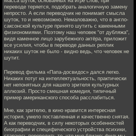
Масса шуток, основанных на игре слов, при
переводе теряется, подобрать аналогичную замену
непросто. А если переводчик не понимает смысла
шуток, то и невозможно. Немаловажно, что в англо-
саксонской культуре принято шутить с каменными
физиономиями. Поэтому наш человек "от дубляжа",
видя каменное лицо зарубежного актёра, приложит
все усилия, чтобы в переводе данных реплик
никаких шуток не было - видно ведь, что человек не
шутит.
Перевод фильма «Папа-досвидос» дался легко.
Никаких потуг на интеллектуальность, практически
нет непонятных для нашего зрителя культурных
аллюзий. Просто смешная комедия, типичный
пример американского способа расслабиться.
Мне, как зрителю, в кино нравится интересная
история, умело поставленная и качественно снятая.
А как переводчик, в силу некоторых особенностей
биографии и специфического устройства психики,
стараюсь переводить то, что мне близко: фильмы