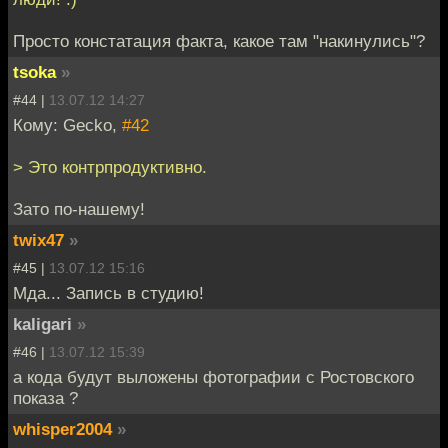
Просто констатация факта, какое там "накинулись"?
tsoka
»
#44 |
13.07.12 14:27
Кому: Gecko,
#42
> Это контрпродуктивно.
Зато по-нашему!
twix47
»
#45 |
13.07.12 15:16
Мда... Запись в студию!
kaligari
»
#46 |
13.07.12 15:39
а кода будут выложены фотографии с Ростовского
показа ?
whisper2004
»