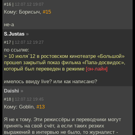
#16 |
12.07.12 19:07
Кому: Борисыч,
#15
не-а
S.Justas
»
#17 |
12.07.12 19:27
по ссылке:
> 10 июля`12 в ростовском кинотеатре «Большой»
прошел закрытый показ фильма «Папа-досвидос»,
который был переведен в режиме
[он-лайн]
имелось ввиду live? или как написано?
Daishi
»
#18 |
12.07.12 19:45
Кому: Goblin,
#13
Я не к тому. Эти режиссёры и переводчики могут
принять на свой счёт, а если таких резких
выражений в интервью не было, то журналист -