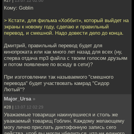
#27 |
13.07.12 02:00
Кому: Goblin
> Кстати, для фильма «Хоббит», который выйдет на
экраны к новому году, сделаю и правильный
перевод, и смешной. Надо довести дело до конца.
Дмитрий, правильный перевод будет для
кинопроката или как много лет назад для всех (ну,
сперва отдача mp3 файла с твоим голосом друзьям
и потом появление по всюду в сети)?
При изготовлении так называемого "смешного
перевода" будет участвовать камрад "Сидор
Лютый"?
Major_Ursa
»
#28 |
13.07.12 02:29
Уважаемые товарищи накинувшиеся и столь же
уважаемый товарищ Гоблин. Каждому желающему
могу лично прислать диктофонную запись сего
действа, чтоб вы могли убедиться, что ни единого