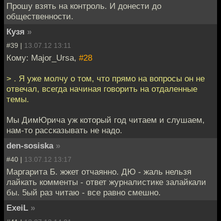
Прошу взять на контроль. И донести до
общественности.
Кузя
»
#39 |
13.07.12 13:11
Кому: Major_Ursa,
#28
> . Я уже молчу о том, что прямо на вопросы он не
отвечал, всегда начиная говорить на отдаленные
темы.
Мы ДимЮрича уж который год читаем и слушаем,
нам-то рассказывать не надо.
den-sosiska
»
#40 |
13.07.12 13:17
Маргарита Б. жжет отчаянно. ДЮ - жаль нельзя
лайкать комменты - ответ журналистике залайкали
бы. 5ый раз читаю - все равно смешно.
ExeiL
»