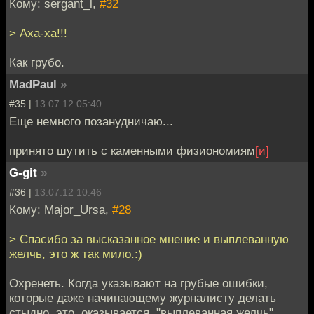
Кому: sergant_l,
#32
> Аха-ха!!!
Как грубо.
MadPaul
»
#35 |
13.07.12 05:40
Еще немного позанудничаю...
принято шутить с каменными физиономиям
[и]
G-git
»
#36 |
13.07.12 10:46
Кому: Major_Ursa,
#28
> Спасибо за высказанное мнение и выплеванную
желчь, это ж так мило.:)
Охренеть. Когда указывают на грубые ошибки,
которые даже начинающему журналисту делать
стыдно, это, оказывается, "выплеванная желчь".