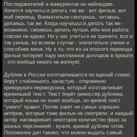
Последователей и конкурентов не наблюдаю.
Хочется научиться делать так же - вот фильм, вот
мой перевод. Внимательно смотришь, читаешь,
делаешь так же. Когда научишься делать так же -
возможно, сможешь делать лучше, ибо моя работа
совсем не идеал. Но у нас учиться не принято, все и
так умные, во всяком случае - значительно умнее и
способнее меня. Ну а то, что из-за плохого перевода
фильм потеряет пару миллионов долларов в прокате
- это вообще никого не волнует.
Дубляж в России изготавливается по единой схеме:
берут слабенького, зачастую - откровенно
криворукого переводчика, который изготавливает
кривенький текст. Текст берёт режиссёр дубляжа,
который языка не знает вообще, но кривой текст
"умело" правит. Потом зовёт не самых хороших
актёров, которые тоже фильм не смотрели, и каждый
актёр наговаривает некоторое количество фраз за
разных персонажей - вуаля, кривой дубляж готов.
Положение дел таково, что можно выдать самый