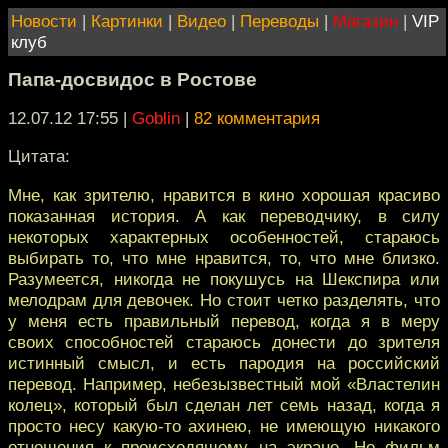
Новости
|
Картинки
|
Видео
|
Переводы
|
Магазин
|
VIP
клуб
Папа-досвидос в Ростове
12.07.12 17:55
|
Goblin
|
82 комментария
Цитата:
Мне, как зрителю, нравится в кино хорошая красиво
показанная история. А как переводчику, в силу
некоторых характерных особенностей, стараюсь
выбирать то, что мне нравится, то, что мне близко.
Разумеется, никогда не покушусь на Шекспира или
мелодрам для девочек. Но стоит четко разделять, что
у меня есть правильный перевод, когда я в меру
своих способностей стараюсь донести до зрителя
истинный смысл, и есть пародия на российский
перевод. Например, небезызвестный мой «Властелин
колец», который был сделан лет семь назад, когда я
просто несу какую-то ахинею, не имеющую никакого
отношения к происходящему на экране. Но фильм