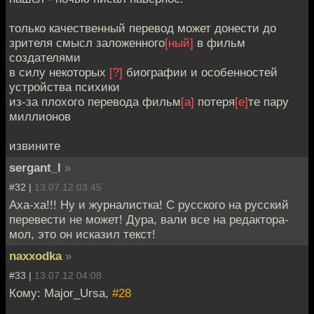
только качественный перевод может донести до
зрителя смысл заложенного
[ный]
в фильм
создателями
в силу некоторых
[?]
биографии и особенностей
устройства психики
из-за плохого перевода фильм
[а]
потеря
[е]
те пару
миллионов
извините
sergant_l
»
#32 |
13.07.12 03:45
Аха-ха!!! Ну и журналистка! С русского на русский
перевести не может! Дура, вали все на редактора-
мол, это он исказил текст!
naxxodka
»
#33 |
13.07.12 04:08
Кому: Major_Ursa,
#28