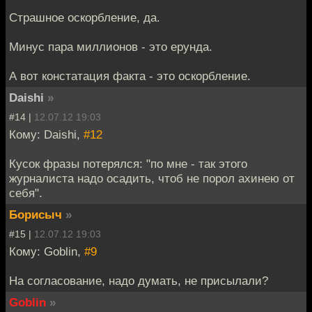
Страшное оскорбление, да.
Минус пара миллионов - это ерунда.
А вот констатация факта - это оскорбление.
Daishi
»
#14 |
12.07.12 19:03
Кому: Daishi,
#12
Кусок фразы потерялся: "по мне - так этого
журналиста надо осадить, чтоб не порол ахинею от
себя".
Борисыч
»
#15 |
12.07.12 19:03
Кому: Goblin,
#9
На согласование, надо думать, не присылали?
Goblin
»