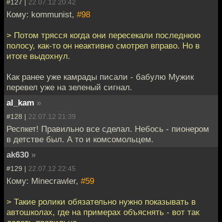
#127 |
22.07.12 20:42
Кому: kommunist,
#98
> Потом трясся когда они пересекали последнюю
полосу, как-то он неактивно смотрел вправо. Но в
итоге выдохнул.
Как ранее уже камрады писали - бабулю Мужик
перевел уже на зеленый сигнал.
al_kam
»
#128 |
22.07.12 21:39
Респкет! Правильно все сделал. Небось - пионером
в детстве был. А то и комсомольцем.
ak630
»
#129 |
22.07.12 22:45
Кому: Minecrawler,
#59
> Такие ролики обязательно нужно показывать в
автошколах, где на примерах объяснять - вот так