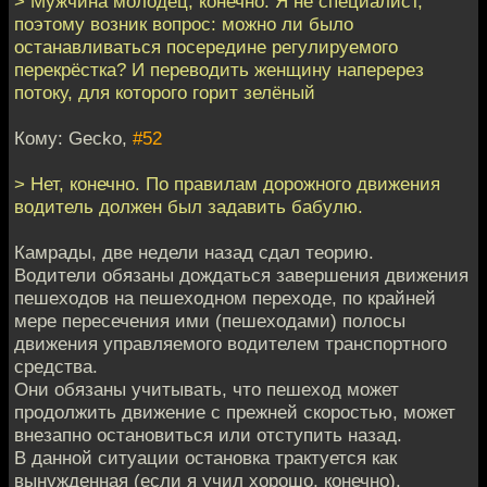
> Мужчина молодец, конечно. Я не специалист,
поэтому возник вопрос: можно ли было
останавливаться посередине регулируемого
перекрёстка? И переводить женщину наперерез
потоку, для которого горит зелёный
Кому: Gecko,
#52
> Нет, конечно. По правилам дорожного движения
водитель должен был задавить бабулю.
Камрады, две недели назад сдал теорию.
Водители обязаны дождаться завершения движения
пешеходов на пешеходном переходе, по крайней
мере пересечения ими (пешеходами) полосы
движения управляемого водителем транспортного
средства.
Они обязаны учитывать, что пешеход может
продолжить движение с прежней скоростью, может
внезапно остановиться или отступить назад.
В данной ситуации остановка трактуется как
вынужденная (если я учил хорошо, конечно).