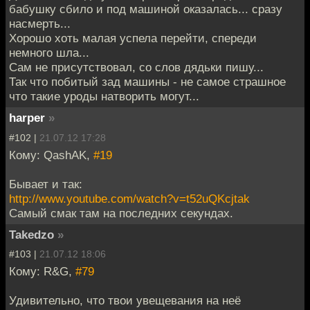
бабушку сбило и под машиной оказалась... сразу
насмерть...
Хорошо хоть малая успела перейти, спереди
немного шла...
Сам не присутствовал, со слов дядьки пишу...
Так что побитый зад машины - не самое страшное
что такие уроды натворить могут...
harper
»
#102 |
21.07.12 17:28
Кому: QashAK,
#19
Бывает и так:
http://www.youtube.com/watch?v=t52uQKcjtak
Самый смак там на последних секундах.
Takedzo
»
#103 |
21.07.12 18:06
Кому: R&G,
#79
Удивительно, что твои увещевания на неё