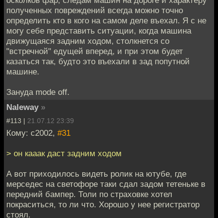
осколков фар, следам машин на дороге и характеру
полученных повреждений всегда можно точно
определить кто в кого на самом деле въехал. Я с не
могу себе представить ситуации, когда машина
движущаяся задним ходом, столкнется со
"встречной" едущей вперед, и при этом будет
казаться так, будто это въехали в зад попутной
машине.
Зануда mode off.
Naleway
»
#113 |
21.07.12 23:39
Кому: c2002,
#31
> он кааак даст задним ходом
А вот приходилось видеть ролик на ютубе, где
мерседес на светофоре таки сдал задом тетеньке в
передний бампер. Толи по страховке хотел
покраситься, то ли что. Хорошо у нее регистратор
стоял.