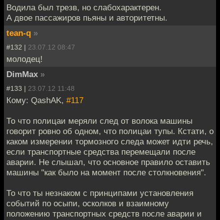
Водила был трезв, но слабохарактерен.
А двое пассажиров пьяны и авторитетны.
tean-q
»
#132 |
23.07.12 08:47
молодец!
DimMax
»
#133 |
23.07.12 11:48
Кому: QashAK,
#117
То что полицаи меряли след от волока машины
говорит ровно об одном, что полицаи тупы. Кстати, о
каком измерении тормозного следа может идти речь,
если транспортные средства перемещали после
аварии. Не слышал, что основное правило оставить
машины "как было на момент после столкновения".
То что ты незнаком с принципами установления
событий по осыпи, осколков и взаимному
положению транспортных средств после аварии и