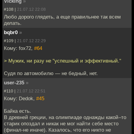
Vicking
»
#108 |
21.07.12 22:08
Любо дорого глядеть, а еще правильнее так всем
делать.
bqbr0
»
#109 |
21.07.12 22:29
Кому: fox72,
#64
> Мужик, ни разу не "успешный и эффективный."
Судя по автомобилю — не бедный, нет.
user-235
»
#110 |
21.07.12 22:51
Кому: Dedok,
#45
Байка есть.
В древней греции, на олимпиаде однажды какой–то
старик опоздал и никак не мог найти себе место
(финал-не иначе). Казалось, что его никто не