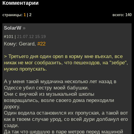
Комментарии
cтраницы:
1
| 2
всего: 140
SolarW
»
#101 |
21.07.12 15:19
Кому: Gerard,
#22
> Третьего дня один орел в корму мне въехал, все
никак не мог сообразить, что пешеходов, на "зебре",
нужно пропускать.
А у меня такой мудачина несколько лет назад в
Одессе убил сестру моей бабушки.
Они с внучкой из музыкальной школы
возвращались, возле своего дома переходили
дорогу.
Один водила остановился их пропуская, а такой вот
как в твоем случае урод, со всей дури долбанул его
сзади.
Да так что шедшую в паре метров перед машиной