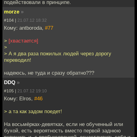
подействовали в принципе.
morze
»
#104 |
21.07.12 18:32
Кому: antboroda,
#77
>
[хвастается]
>
> А я два раза пожилых людей через дорогу
переводил!
надеюсь, не туда и сразу обратно???
DDQ
»
#105 |
21.07.12 19:10
Кому: Elros,
#46
> а та как задом поедет!
На восьмёрках-девятках, если не обученный или
бухой, есть вероятность вместо первой заднюю
включить и, с пробуксовочкой, осчастливить себя и