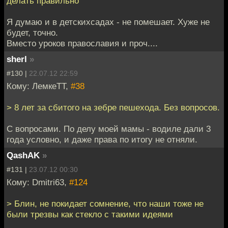
делать правильно
Я думаю и в детскихсадах - не помешает. Хуже не
будет, точно.
Вместо уроков православия и проч....
sherl
»
#130 |
22.07.12 22:59
Кому: ЛемкеТТ,
#38
> 8 лет за сбитого на зебре пешехода. Без вопросов.
С вопросами. По делу моей мамы - водиле дали 3
года условно, и даже права по итогу не отняли.
QashAK
»
#131 |
23.07.12 00:30
Кому: Dmitri63,
#124
> Блин, не покидает сомнение, что наши тоже не
были трезвы как стекло с такими идеями