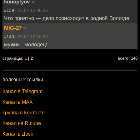
konoplyov
»
#139 |
25.07.12 00:26
Что приятно — дело происходит в родной Вологде
MIG-27
»
#140 |
26.07.12 16:23
мужик - молодец!
cтраницы:
1
| 2
всего: 140
полезные ссылки
Канал в Telegram
Канал в MAX
Группа в Контакте
Канал на Rutube
Канал в Дзен