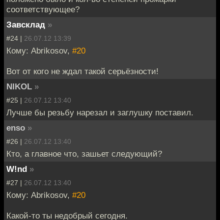
соответствующее?
Завсклад
»
#24 |
26.07.12 13:39
Кому: Abrikosov,
#20
Вот от кого не ждал такой серьёзности!
NIKOL
»
#25 |
26.07.12 13:40
Лучше бы резьбу нарезал и заглушку поставил.
enso
»
#26 |
26.07.12 13:40
Кто, а главное что, зашьет следующий?
W!nd
»
#27 |
26.07.12 13:40
Кому: Abrikosov,
#20
Какой-то ты недобрый сегодня.