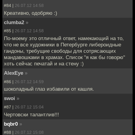
#84 |
26.07.12 14:58
Креативно, одобряю :)
clumba2
»
#85 |
26.07.12 14:58
По-моему это отличный ответ, намекающий на то,
что не все художники в Петербурге либероидные
гандоны, требущие свободы для сотрясающих
мандавошками в храмах. Список "я как бы говорю"
хоть сейчас печатай и на стену :)
AlexEye
»
#86 |
26.07.12 14:59
шоколадный глаз избавили от кашля.
swoi
»
#87 |
26.07.12 15:04
Чертовски талантлив!!!
bqbr0
»
#88 |
26.07.12 15:08