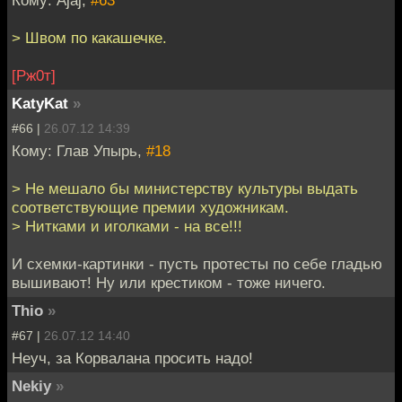
Кому: Ajaj,
#63
> Швом по какашечке.
[Рж0т]
KatyKat
»
#66 |
26.07.12 14:39
Кому: Глав Упырь,
#18
> Не мешало бы министерству культуры выдать
соответствующие премии художникам.
> Нитками и иголками - на все!!!
И схемки-картинки - пусть протесты по себе гладью
вышивают! Ну или крестиком - тоже ничего.
Thio
»
#67 |
26.07.12 14:40
Неуч, за Корвалана просить надо!
Nekiy
»