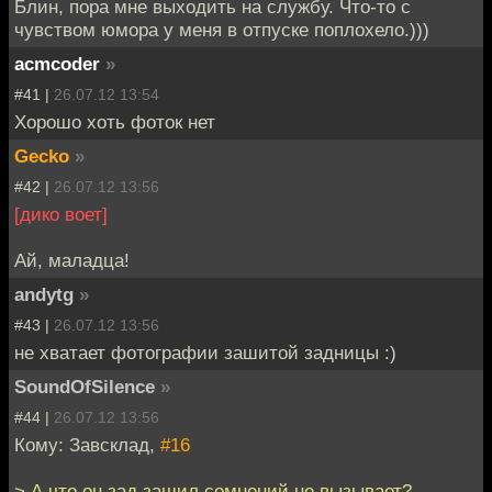
Блин, пора мне выходить на службу. Что-то с
чувством юмора у меня в отпуске поплохело.)))
acmcoder
»
#41 |
26.07.12 13:54
Хорошо хоть фоток нет
Gecko
»
#42 |
26.07.12 13:56
[дико воет]
Ай, маладца!
andytg
»
#43 |
26.07.12 13:56
не хватает фотографии зашитой задницы :)
SoundOfSilence
»
#44 |
26.07.12 13:56
Кому: Завсклад,
#16
> А что он зад зашил сомнений не вызывает?