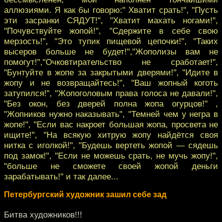
аллюзиями. Я как бы говорю:" Хватит срать!", "Пусть
эти засранки СЯДУТ!", "Хватит махать ногами!",
"Почувствуйте жопой!", "Сдержите в себе свою
мерзость!", "Это тупик пищевой цепочки!", "Таких
высеров больше не будет!","Жополизы вам не
помогут!","Очковтирательство не сработает!",
"Бунтуйте в жопе за закрытыми дверями!", "Идите в
жопу и не возвращайтесь!", "Ваш жопный коготь
затупился!", "Жопоголовым права голоса не давали!",
"Без окон, без дверей полна жопа огурцов!" ,
"Жопников нужно наказывать", "Темней чем у негра в
жопе!", "Если вас накроет большая жопа, просвета не
ищите!", "На всякую хитрую жопу найдётся своя
нитка с иголкой!", "Будешь вертеть жопой — сядешь
под замок!", "Если не можешь срать, не мучь жопу!",
"больше не сможете своей жопой деньги
зарабатывать!" и так далее...
Петербургский художник зашил себе зад
Битва художников!!!