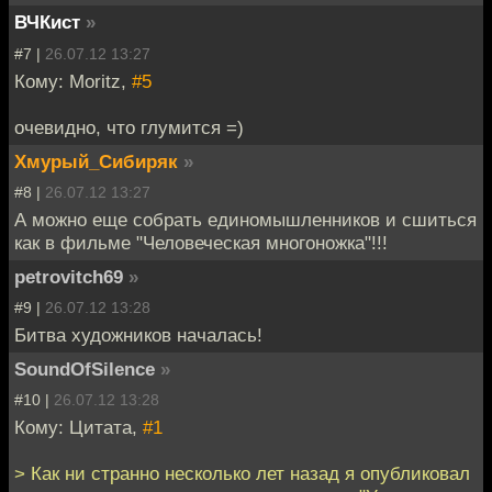
ВЧКист
»
#7 |
26.07.12 13:27
Кому: Moritz,
#5
очевидно, что глумится =)
Хмурый_Сибиряк
»
#8 |
26.07.12 13:27
А можно еще собрать единомышленников и сшиться
как в фильме "Человеческая многоножка"!!!
petrovitch69
»
#9 |
26.07.12 13:28
Битва художников началась!
SoundOfSilence
»
#10 |
26.07.12 13:28
Кому: Цитата,
#1
> Как ни странно несколько лет назад я опубликовал