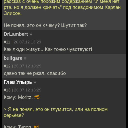
рассказ с очень похожим содержанием "У меня нет
рта, но я должен кричать" под псевдонимом Харлан
Элисон.
Не понял, это он к чему? Шутит так?
DrLambert
»
#11 |
26.07.12 13:29
Как люди живут... Как тонко чувствуют!
bullgare
»
#12 |
26.07.12 13:29
давно так не ржал, спасибо
Глав Упырь
»
#13 |
26.07.12 13:29
Кому: Moritz,
#5
> Я не понял, это он глумится, или на полном
серьёзе?
Кому: Тупоп,
#4