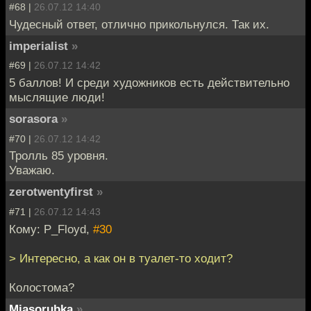
#68 |
26.07.12 14:40
Чудесный ответ, отлично прикольнулся. Так их.
imperialist
»
#69 |
26.07.12 14:42
5 баллов! И среди художников есть действительно
мыслящие люди!
sorasora
»
#70 |
26.07.12 14:42
Тролль 85 уровня.
Уважаю.
zerotwentyfirst
»
#71 |
26.07.12 14:43
Кому: P_Floyd,
#30
> Интересно, а как он в туалет-то ходит?
Колостома?
Miasorubka
»