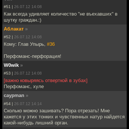
#51 |
26.07.12 14:08
Как всегда удивляет количество "не въехавших" в
шутку граждан.:)
Аблакат
»
#52 |
26.07.12 14:08
Кому: Глав Упырь,
#36
Перфоманс-перфорация!
W0wik
»
#53 |
26.07.12 14:08
[важно ковыряясь отверткой в зубах]
Перфоманс, хуле
caypman
»
#54 |
26.07.12 14:14
Сколько можно зашивать? Пора отрезать! Мне
кажется у этих тонких и чувственных натур найдется
какой-нибудь лишний орган.