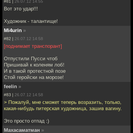
#81 |
26.07.12 14:55
Вот это удар!!!
Художник - талантище!
Mi4urin
»
#82 |
26.07.12 14:58
[поднимает транспорант]
Отпустили Пусси чтоб
Пришивай к коленям лоб!
И в такой протестной позе
Стой геройски на морозе!
feelin
»
#83 |
26.07.12 14:58
> Пожалуй, мне сможет теперь возразить, только,
какая-нибудь питерская художница, зашив вагину.
Это просто отпад :)
Махасаматман
»