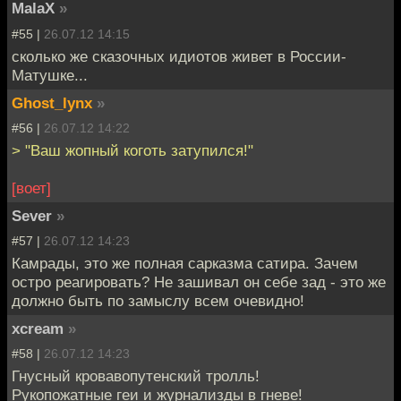
MalaX
»
#55 |
26.07.12 14:15
сколько же сказочных идиотов живет в России-
Матушке...
Ghost_lynx
»
#56 |
26.07.12 14:22
> "Ваш жопный коготь затупился!"
[воет]
Sever
»
#57 |
26.07.12 14:23
Камрады, это же полная сарказма сатира. Зачем
остро реагировать? Не зашивал он себе зад - это же
должно быть по замыслу всем очевидно!
xcream
»
#58 |
26.07.12 14:23
Гнусный кровавопутенский тролль!
Рукопожатные геи и журнализды в гневе!