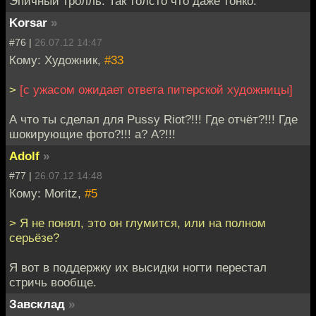
Эпичный тролль. Так толсто что даже тонко.
Korsar
»
#76 |
26.07.12 14:47
Кому: Художник,
#33
>
[с ужасом ожидает ответа питерской художницы]
А что ты сделал для Pussy Riot?!!! Где отчёт?!!! Где
шокирующие фото?!!! а? А?!!!
Adolf
»
#77 |
26.07.12 14:48
Кому: Moritz,
#5
> Я не понял, это он глумится, или на полном
серьёзе?
Я вот в поддержку их высидки ногти перестал
стричь вообще.
Завсклад
»