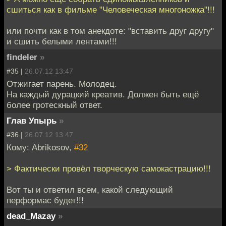
сшиться как в фильме "Человеческая многоножка"!!!
или почти как в том анекдоте: "вставить друг другу"
и сшить белыми лентами!!!
findeler
»
#35 |
26.07.12 13:47
Отжигает парень. Молодец.
На каждый дурацкий креатив. Должен быть ещё
более гротескный ответ.
Глав Упырь
»
#36 |
26.07.12 13:47
Кому: Abrikosov,
#32
> Фактически провёл творческую самокастрацию!!!
Вот ты и ответил всем, какой следующий
перформас будет!!!
dead_Mazay
»