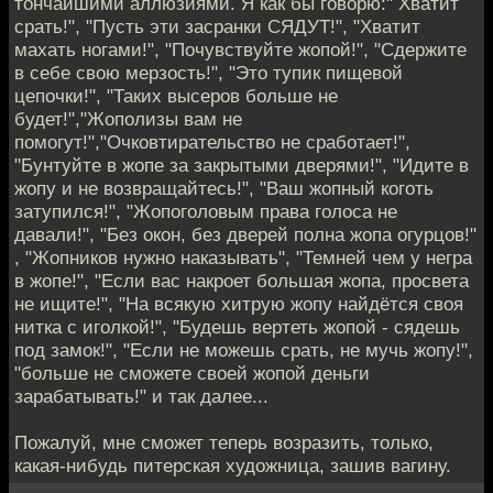
тончайшими аллюзиями. Я как бы говорю:" Хватит
срать!", "Пусть эти засранки СЯДУТ!", "Хватит
махать ногами!", "Почувствуйте жопой!", "Сдержите
в себе свою мерзость!", "Это тупик пищевой
цепочки!", "Таких высеров больше не
будет!","Жополизы вам не
помогут!","Очковтирательство не сработает!",
"Бунтуйте в жопе за закрытыми дверями!", "Идите в
жопу и не возвращайтесь!", "Ваш жопный коготь
затупился!", "Жопоголовым права голоса не
давали!", "Без окон, без дверей полна жопа огурцов!"
, "Жопников нужно наказывать", "Темней чем у негра
в жопе!", "Если вас накроет большая жопа, просвета
не ищите!", "На всякую хитрую жопу найдётся своя
нитка с иголкой!", "Будешь вертеть жопой - сядешь
под замок!", "Если не можешь срать, не мучь жопу!",
"больше не сможете своей жопой деньги
зарабатывать!" и так далее...
Пожалуй, мне сможет теперь возразить, только,
какая-нибудь питерская художница, зашив вагину.