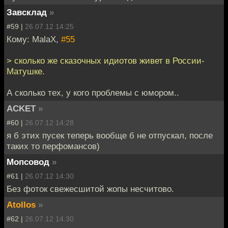
Завсклад
»
#59 |
26.07.12 14:25
Кому: MalaX,
#55
> сколько же сказочных идиотов живет в России-
Матушке.
А сколько тех, у кого проблемы с юмором..
ACKET
»
#60 |
26.07.12 14:28
я б этих пусек теперь вообще б не отпускал, после
таких то перфомансов)
Мопсовод
»
#61 |
26.07.12 14:30
Без фоток свежесшитой жопы несчитово.
Atollos
»
#62 |
26.07.12 14:30