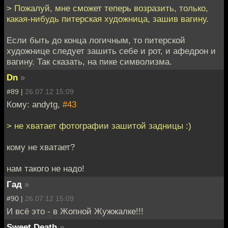
> Пожалуй, мне сможет теперь возразить, только,
какая-нибудь питерская художница, зашив вагину.
Если быть до конца логичным, то питерской
художнице следует зашить себе и рот, и афедрон и
вагину. Так сказать, на пике символизма.
Dn
»
#89 |
26.07.12 15:09
Кому: andytg,
#43
> не хватает фотографии зашитой задницы :)
кому не хватает?
нам такого не надо!
Гад
»
#90 |
26.07.12 15:09
И всё это - в Жопной Жужжалке!!!
Sweet Death
»