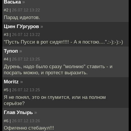
Васька
»
#2 |
26.07.12 13:22
Парад идиотов.
Цзен ГУргуров
»
#3 |
26.07.12 13:22
"Пусть Пусси в рот сидят!!!! - А я постою....".:-):-):-)
Тупоп
»
#4 |
26.07.12 13:25
Дурень, надо было сразу "молнию" ставить - и
посрать можно, и протест выразить.
Moritz
»
#5 |
26.07.12 13:25
Я не понял, это он глумится, или на полном
серьёзе?
Глав Упырь
»
#6 |
26.07.12 13:26
Офигенно стебанул!!!