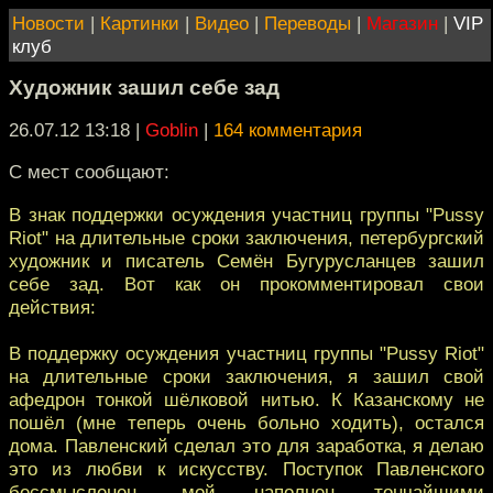
Новости
|
Картинки
|
Видео
|
Переводы
|
Магазин
|
VIP
клуб
Художник зашил себе зад
26.07.12 13:18
|
Goblin
|
164 комментария
С мест сообщают:
В знак поддержки осуждения участниц группы "Pussy
Riot" на длительные сроки заключения, петербургский
художник и писатель Семён Бугурусланцев зашил
себе зад. Вот как он прокомментировал свои
действия:
В поддержку осуждения участниц группы "Pussy Riot"
на длительные сроки заключения, я зашил свой
афедрон тонкой шёлковой нитью. К Казанскому не
пошёл (мне теперь очень больно ходить), остался
дома. Павленский сделал это для заработка, я делаю
это из любви к искусству. Поступок Павленского
бессмысленен, мой наполнен тончайшими