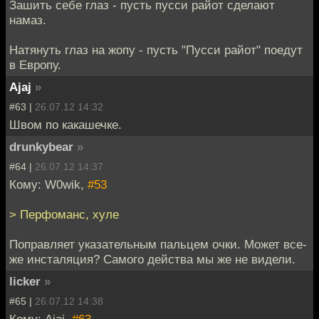
Зашить себе глаз - пусть пусси райот сделают
намаз.
Натянуть глаз на жопу - пусть "Пусси райот" поедут
в Европу.
Ajaj
»
#63 |
26.07.12 14:32
Швом по какашечке.
drunkybear
»
#64 |
26.07.12 14:37
Кому: W0wik,
#53
> Перфоманс, хуле
Поправляет указательным пальцем очки. Может все-
же инсталяция? Самого действа мы же не видели.
licker
»
#65 |
26.07.12 14:38