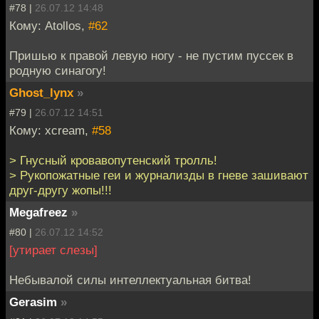
#78 |
26.07.12 14:48
Кому: Atollos,
#62
Пришью к правой левую ногу - не пустим пуссек в
родную синагогу!
Ghost_lynx
»
#79 |
26.07.12 14:51
Кому: xcream,
#58
> Гнусный кровавопутенский тролль!
> Рукопожатные геи и журнализды в гневе зашивают
друг-другу жопы!!!
Megafreez
»
#80 |
26.07.12 14:52
[утирает слезы]
Небывалой силы интеллектуальная битва!
Gerasim
»