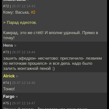
#72 |
26.07.12 14:43
Кому: Васька,
#2
> Парад идиотов.
Камрад, это же стёб! И вполне удачный. Прямо в
точку!
Hens
»
#73 |
26.07.12 14:44
зашить афедрон- несчитово: приспичило- лезвием
по ниточкам прошелся- и все дела. надо было
залить монтажной пеной :)
Alrick
»
#74 |
26.07.12 14:46
Тонко!
Fargo
»
#75 |
26.07.12 14:47