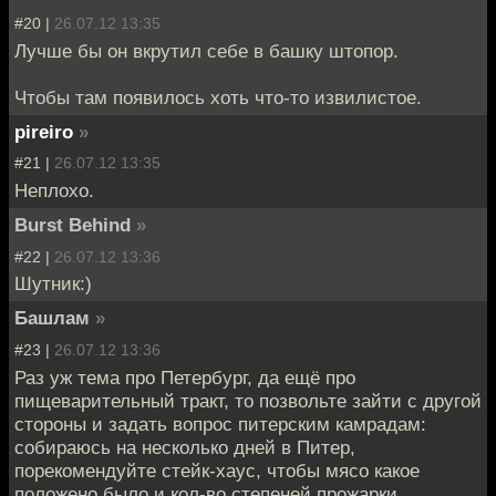
#20 |
26.07.12 13:35
Лучше бы он вкрутил себе в башку штопор.
Чтобы там появилось хоть что-то извилистое.
pireiro
»
#21 |
26.07.12 13:35
Неплохо.
Burst Behind
»
#22 |
26.07.12 13:36
Шутник:)
Башлам
»
#23 |
26.07.12 13:36
Раз уж тема про Петербург, да ещё про
пищеварительный тракт, то позвольте зайти с другой
стороны и задать вопрос питерским камрадам:
собираюсь на несколько дней в Питер,
порекомендуйте стейк-хаус, чтобы мясо какое
положено было и кол-во степеней прожарки