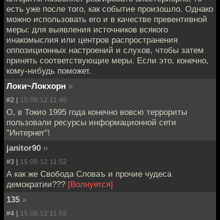
есть уже после того, как событие произошло. Однако
можно использовать его и в качестве превентивной
меры: для выявления источников всякого
инакомыслия или центров распространения
оппозиционных настроений и слухов, чтобы затем
принять соответствующие меры. Если это, конечно,
кому-нибудь поможет.
Локи~Локхорн
»
#2 |
15.08.12 11:46
О, в Токио 1995 года конечно вовсю террориты
пользовали ресурсы информационной сети
"Интернет"!
janitor90
»
#3 |
15.08.12 11:52
А как же Свобода Словаъ и прочие чудеса
демократии???
[Волнуется]
135
»
#4 |
15.08.12 11:55