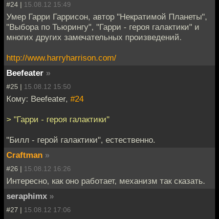
#24 |
15.08.12 15:49
Умер Гарри Гаррисон, автор "Некратимой Планеты",
"Выбора по Тьюрингу", "Гарри - героя галактики" и
многих других замечательных произведений.
http://www.harryharrison.com/
Beefeater
»
#25 |
15.08.12 15:50
Кому: Beefeater,
#24
> "Гарри - героя галактики"
"Билл - герой галактики", естественно.
Craftman
»
#26 |
15.08.12 16:26
Интересно, как оно работает, механизм так сказать.
seraphimx
»
#27 |
15.08.12 17:06