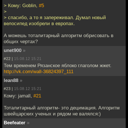
> Кому: Goblin,
#5
>
> спасибо, а то я запереживал. Думал новый
велосипед изобрели в европах.
А можешь тоталитарный алгоритм обрисовать в
общих чертах?
unet900
»
#22 |
15.08.12 15:21
Тем временем Рязанское яблоко глаголом жжет.
http://vk.com/wall-36824397_111
lean88
»
#23 |
15.08.12 15:21
Кому: jamall,
#21
Тоталитарный алгоритм- это децимация. Алгоритм
швейцарских ученых и рядом не валялся:)
Beefeater
»