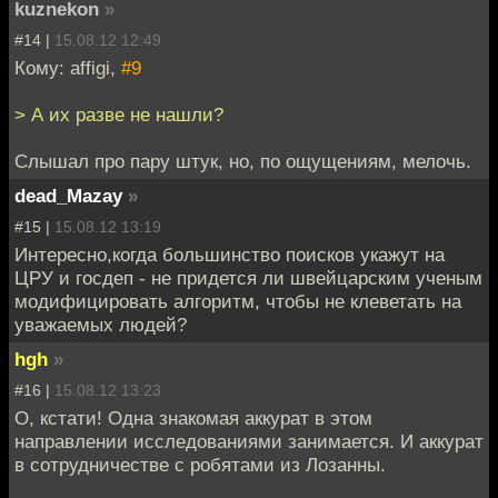
kuznekon
»
#14 |
15.08.12 12:49
Кому: affigi,
#9
> А их разве не нашли?
Слышал про пару штук, но, по ощущениям, мелочь.
dead_Mazay
»
#15 |
15.08.12 13:19
Интересно,когда большинство поисков укажут на
ЦРУ и госдеп - не придется ли швейцарским ученым
модифицировать алгоритм, чтобы не клеветать на
уважаемых людей?
hgh
»
#16 |
15.08.12 13:23
О, кстати! Одна знакомая аккурат в этом
направлении исследованиями занимается. И аккурат
в сотрудничестве с робятами из Лозанны.