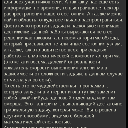
для всех участников сети. А так как у нас еще есть
информация по времени, то выстраивается вектор
распространения нашего состояния. А так же можно
найти область, откуда все начало распространяться.
Достаточно простая задача и насколько я понимаю,
достижения данной работы выражаются не в ее
решении как таковом, а в новом алгоритме обхода,
который присваивает те или иные состояния узлам,
а так же, как это водится во всех прикладных
работах -- в математической сложности алгоритма
(это кстати весьма далекий от реальности
показатель скорости выполнения алгоритма в
зависимости от сложности задачи, в данном случае
от числа узлов сети).
То есть это не чудодейственная _программа_,
которую запусти в интернет и она тут же заменит
собой какой-нибудь здоровый отдел мвд или там
смерша. Это _алгоритм_, выполняющий достаточно
тривиальную задачу, которая может быть решена
другими способами, видимо с большей
математической сложностью.
Авторы хотели видимо описать лишь