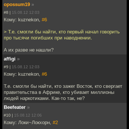
opossum19
»
#8 |
15.08.12 12:03
Кому: kuznekon,
#6
> Т.е. смогли бы найти, кто первый начал говорить
про тысячи погибших при наводнении.
А их разве не нашли?
affigi
»
#9 |
15.08.12 12:03
Кому: kuznekon,
#6
Т.е. смогли бы найти, кто зажег Восток, кто свергает
правительства в Африке, кто убивает миллионы
людей наркотиками. Как-то так, не?
Beefeater
»
#10 |
15.08.12 12:06
Кому: Локи~Локхорн,
#2