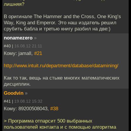
лишняя?
В оригинале The Hammer and the Cross, One King’s
Way, King and Emperor. Это наш издатель решил
срубить бабла и третью книгу разбил на две:)
nonamezero
»
#40 |
16.08.12 21:11
Кому: jamall,
#21
http://www.intuit.ru/department/database/datamining/
Как то так, вещь на стыке многих математических
дисциплин.
Goodvin
»
#41 |
19.08.12 15:32
Кому: 89200508043,
#38
> Программа отпарсит 500 выбранных
пользователей контакта и с помощью алгоритма