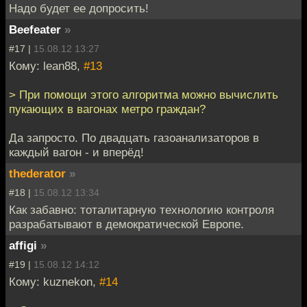
Надо будет ее допросить!
Beefeater
»
#17 |
15.08.12 13:27
Кому: lean88,
#13
> При помощи этого алгоритма можно вычислить
пукающих в вагонах метро граждан?
Да запросто. По двадцать газоанализаторов в
каждый вагон - и вперёд!
thederator
»
#18 |
15.08.12 13:34
Как забавно: тоталитарную технологию контроля
разрабатывают в демократической Европе.
affigi
»
#19 |
15.08.12 14:12
Кому: kuznekon,
#14