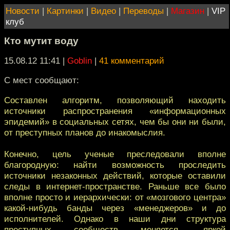
Новости
|
Картинки
|
Видео
|
Переводы
|
Магазин
|
VIP
клуб
Кто мутит воду
15.08.12 11:41
|
Goblin
|
41 комментарий
С мест сообщают:
Составлен алгоритм, позволяющий находить
источники распространения «информационных
эпидемий» в социальных сетях, чем бы они ни были,
от преступных планов до инакомыслия.
Конечно, цель ученые преследовали вполне
благородную: найти возможность проследить
источники незаконных действий, которые оставили
следы в интернет-пространстве. Раньше все было
вполне просто и иерархически: от «мозгового центра»
какой-нибудь банды через «менеджеров» и до
исполнителей. Однако в наши дни структура
преступных сообществ меняется, яркой