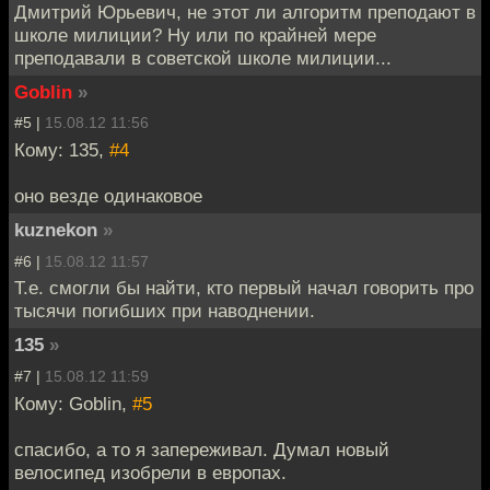
Дмитрий Юрьевич, не этот ли алгоритм преподают в
школе милиции? Ну или по крайней мере
преподавали в советской школе милиции...
Goblin
»
#5 |
15.08.12 11:56
Кому: 135,
#4
оно везде одинаковое
kuznekon
»
#6 |
15.08.12 11:57
Т.е. смогли бы найти, кто первый начал говорить про
тысячи погибших при наводнении.
135
»
#7 |
15.08.12 11:59
Кому: Goblin,
#5
спасибо, а то я запереживал. Думал новый
велосипед изобрели в европах.