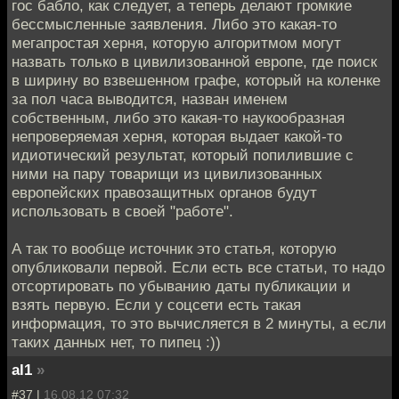
гос бабло, как следует, а теперь делают громкие
бессмысленные заявления. Либо это какая-то
мегапростая херня, которую алгоритмом могут
назвать только в цивилизованной европе, где поиск
в ширину во взвешенном графе, который на коленке
за пол часа выводится, назван именем
собственным, либо это какая-то наукообразная
непроверяемая херня, которая выдает какой-то
идиотический результат, который попилившие с
ними на пару товарищи из цивилизованных
европейских правозащитных органов будут
использовать в своей "работе".
А так то вообще источник это статья, которую
опубликовали первой. Если есть все статьи, то надо
отсортировать по убыванию даты публикации и
взять первую. Если у соцсети есть такая
информация, то это вычисляется в 2 минуты, а если
таких данных нет, то пипец :))
al1
»
#37 |
16.08.12 07:32