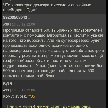
ЧТо характерно демократические и спокойные
швейцарцы Бдят!
89200508043
»
#38 |
16.08.12 12:06
Программа отпарсит 500 выбранных пользователей
контакта и с помощью алгоритма вычислит и укажет
на того , кто вбросил . Или на суперсерверах будет
прочёсывать всех одноклассников до одного ,
например раз в сутки . На сдачу с госбабла настроят
передачу результата прямо в гуглеочки , можно ещё
графики вбросовой активности по участкам
подрисовывать . У нас ( мне кажется ) посадили бы
500 человек операторов для наблюдения за 500
пользователями фэйсбука .
Кузя
»
#39 |
16.08.12 13:06
Кому: svpsk,
#35
> Плин, у меня 4 книжки стоят, думаешь одна