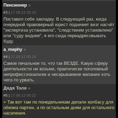
Пенсионер
»
#3 |
17.08.12 00:10
Поставил себе закладку. В следующий раз, когда
очередной правоверный юрист поднимет визг насчёт
"экспертиза установила", "следствием установлено"
или "суду виднее", я его сюда переадресовывать
буду.
a_mephy
»
#4 |
17.08.12 00:16
Самое печальное то, что так ВЕЗДЕ. Какую сферу
деятельности ни возьми, практически поголовный
непрофессионализм и нескрываемое желание хоть
чего-то урвать.
Дядя Толя
»
#5 |
17.08.12 00:22
> Так вот там по понедельникам делали колбасу для
обкома партии, а по остальным дням для остального
населения.