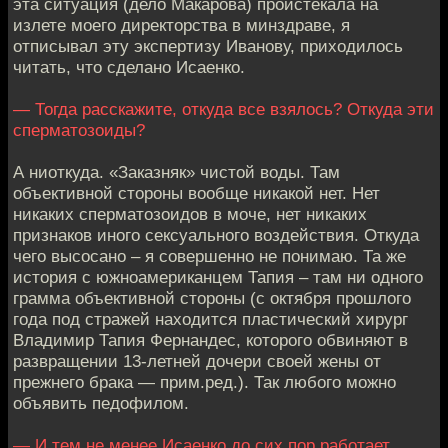
эта ситуация (дело Макарова) проистекала на
излете моего директорства в минздраве, я
отписывал эту экспертизу Иванову, приходилось
читать, что сделано Исаенко.
— Тогда расскажите, откуда все взялось? Откуда эти
сперматозоиды?
А ниоткуда. «Заказняк» чистой воды. Там
объективной стороны вообще никакой нет. Нет
никаких сперматозоидов в моче, нет никаких
признаков иного сексуального воздействия. Откуда
чего высосано – я совершенно не понимаю. Та же
история с южноамериканцем Тапия – там ни одного
грамма объективной стороны (с октября прошлого
года под стражей находится пластический хирург
Владимир Тапия Фернандес, которого обвиняют в
развращении 13-летней дочери своей жены от
прежнего брака — прим.ред.). Так любого можно
объявить педофилом.
— И тем не менее Исаенко до сих пор работает