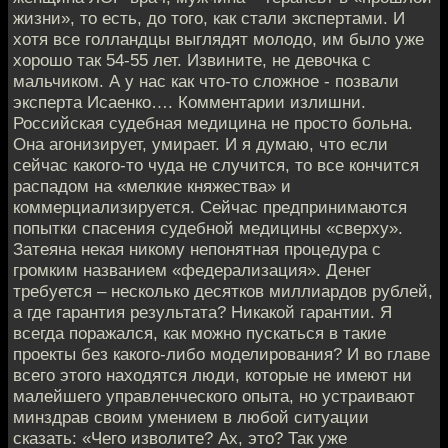
жизни», то есть, до того, как стали экспертами. И
хотя все голландцы выглядят молодо, им было уже
хорошо так 54-55 лет. Извините, не девочка с
мальчиком. А у нас как что-то сложное - позвали
эксперта Исаенко…. Комментарии излишни.
Российская судебная медицина не просто больна.
Она агонизирует, умирает. И я думаю, что если
сейчас какого-то чуда не случится, то все кончится
распадом на «мелкие княжества» и
коммерциализируется. Сейчас предпринимаются
попытки спасения судебной медицины «сверху».
Затеяна некая никому непонятная процедура с
громким названием «федерализация». Денег
требуется – несколько десятков миллиардов рублей,
а где гарантия результата? Никакой гарантии. Я
всегда поражался, как можно пускаться в такие
проекты без какого-либо моделирования? И во главе
всего этого находятся люди, которые не имеют ни
малейшего управленческого опыта, но устраивают
минздрав своим умением в любой ситуации
сказать: «Чего изволите? Ах, это? Так уже