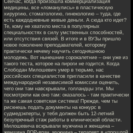
Сейчас, когда произошла коммерциализация
медицины, все «ломанулись» в пластическую
хирургию, стоматологию, гинекологию – туда, где
есть каждодневные живые деньги. А сюда кто идет?
Те, кому не хватило места в популярных
специальностях в силу умственных способностей,
или отсутствия связей. В итоге и в ВУЗы пришло
новое поколение преподавателей, которому
практически нечему научить сегодняшнюю
молодежь. Вот нынешние сорокалетние – они уже из
такого теста, которое на пироги не годится. Когда
Слободан Милошевич умер в тюрьме, нас
российских специалистов пригласили в качестве
международной независимой комиссии оценить,
чего они там навскрывали, голландцы эти. Мы
посмотрели как оно там: оказалось - там практически
та же самая советская система! Прежде, чем ты
рискнешь подать документы на конкурс в
судмедэкперты, у тебя должен быть 12-летний
безупречный стаж работы в клинической области.
Милошевича вскрывали мужчина и женщина –
женщина ЛОР-врач, мужчина – терапевт в «прошлой