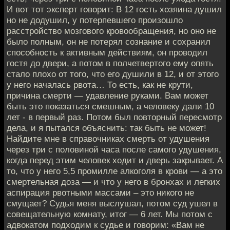
И вот тот эксперт говорит: В 12 гость хозяина душил
но не додушил, у потерпевшего произошло
расстройство мозгового кровообращения, но оно не
было полным, он не потерял сознание и сохранил
способность к активным действиям, он проводил
гостя до двери, а потом в полчетвертого ему опять
стало плохо от того, что его душили в 12, и от этого
у него началась рвота… То есть, как не крути,
причина смерти — удавление руками. Вам может
быть это показаться смешным, а человеку дали 10
лет - в первый раз. Потом был повторный пересмотр
дела, и я пытался объяснить: так быть не может!
Найдите мне в справочниках смерть от удушения
через три с половиной часа после самого удушения,
когда перед этим человек ходит и дверь закрывает. А
то, что у него 5,5 промилле алкоголя в крови — а это
смертельная доза — и что у него в бронхах и легких
аспирация рвотными массами – это никого не
смущает? Судья меня выслушал, потом суд ушел в
совещательную комнату, итог — 6 лет. Мы потом с
адвокатом подходим к судье и говорим: «Вам не