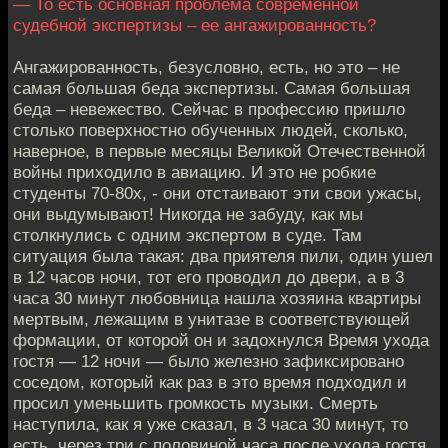
— То есть основная проблема современной
судебной экспертизы – ее ангажированность?
Ангажированность, безусловно, есть, но это – не
самая большая беда экспертизы. Самая большая
беда – невежество. Сейчас в профессию пришло
столько поверхностно обученных людей, сколько,
наверное, в первые месяцы Великой Отечественной
войны приходило в авиацию. И это не робкие
студенты 70-80х, - они отстаивают эти свои ужасы,
они выдумывают! Никогда не забуду, как мы
столкнулись с одним экспертом в суде. Там
ситуация была такая: два приятеля пили, один ушел
в 12 часов ночи, тот его проводил до двери, а в 3
часа 30 минут любовница нашла хозяина квартиры
мертвым, лежащим в унитазе в соответствующей
формации, от которой он и задохнулся Время ухода
гостя — 12 ночи — было железно зафиксировано
соседом, который как раз в это время подходил и
просил уменьшить громкость музыки. Смерть
наступила, как я уже сказал, в 3 часа 30 минут, то
есть, через три с половиной часа после ухода гостя.