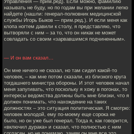
Управления — прим.ред). Если можно, фамилию
называть не буду, но по годам вы при желании легко
найдете (нашли: генерал-полковник медицинской
службы Игорь Быков — прим.ред.). И если меня как
клопа ногтем давили к столу, я представляю, что
вытворяли с ним – за то, что он никак не может
совладать со своим «зарвавшимся подчиненным».
— И он вам сказал…
Он мне ничего не сказал, но там сидел какой-то
человек, – как мне потом сказали, из близкого круга
тогдашнего министра обороны. И этот человек начал
меня запугивать, что поскольку я хожу в погонах, то
интересы ведомства должны быть мне близки, что я
должен понимать, что нахождение на таких
должностях – это ситуация политическая. Я смотрю:
человек молодой, ему по-моему еще сорока не
было, но он уже был генерал. Тогда я, как говорится,
«включил дурака» и сказал, что полностью с ним
согласен, но не понимаю, зачем он мне все это