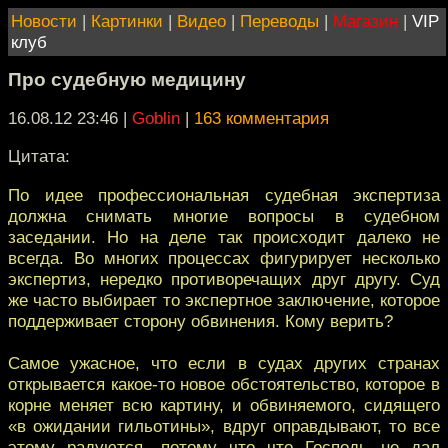
Новости
|
Картинки
|
Видео
|
Переводы
|
Магазин
|
VIP
клуб
Про судебную медицину
16.08.12 23:46
|
Goblin
|
163 комментария
Цитата:
По идее профессиональная судебная экспертиза
должна снимать многие вопросы в судебном
заседании. Но на деле так происходит далеко не
всегда. Во многих процессах фигурирует несколько
экспертиз, нередко противоречащих друг другу. Суд
же часто выбирает то экспертное заключение, которое
поддерживает сторону обвинения. Кому верить?
Самое ужасное, что если в судах других странах
открывается какое-то новое обстоятельство, которое в
корне меняет всю картину, и обвиняемого, сидящего
«в ожидании гильотины», вдруг оправдывают, то все
этому радуются, потому что что Господь не дал