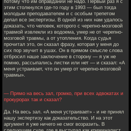
потому что им оправданий не надо. Первый раз я с
этим столкнулся где-то году в 1993 — был тогда
молодым преподавателем и с особым трепетом
делал все экспертизы. В одной из них нам удалось
доказать, что человек, которого с черепно-мозговой
травмой извлекли из водоема, умер не от черепно-
мозговой травмы, а от утопления. Когда судья
прочитал это, он сказал фразу, которая у меня до
сих пор звучит в ушах. Он в прямом смысле слова
отбросил наше заключение в сторону — я уж не
помню, рассыпались листки или нет — и сказал: «А
меня устраивает, что он умер от черепно-мозговой
травмы».
— Прямо на весь зал, громко, при всех адвокатах и
прокурорах так и сказал?
Да. На весь зал. «А меня устраивает» - и не принял
нашу экспертизу как доказательство. И на этот
аргумент я уже ничего не смог возразить. В
следующем суде, где я выступал как криминалист,