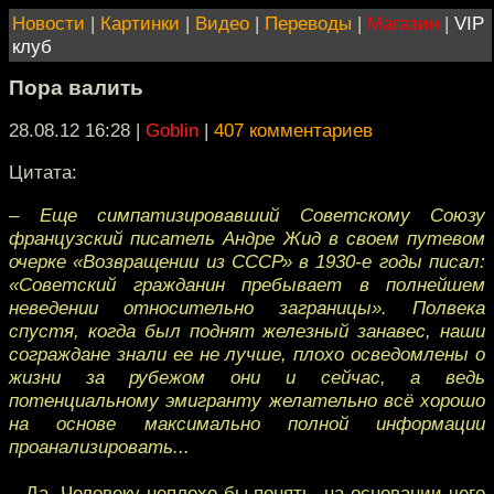
Новости
|
Картинки
|
Видео
|
Переводы
|
Магазин
|
VIP
клуб
Пора валить
28.08.12 16:28
|
Goblin
|
407 комментариев
Цитата:
– Еще симпатизировавший Советскому Союзу
французский писатель Андре Жид в своем путевом
очерке «Возвращении из СССР» в 1930-е годы писал:
«Советский гражданин пребывает в полнейшем
неведении относительно заграницы». Полвека
спустя, когда был поднят железный занавес, наши
сограждане знали ее не лучше, плохо осведомлены о
жизни за рубежом они и сейчас, а ведь
потенциальному эмигранту желательно всё хорошо
на основе максимально полной информации
проанализировать...
– Да. Человеку неплохо бы понять, на основании чего