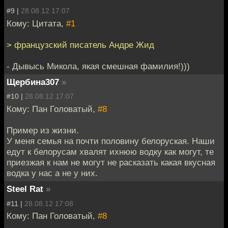
#9 |
28.08.12 17:07
Кому: Цитата,
#1
> французский писатель Андре Жид
- Дывысь Микола, якая смешная фамилия!)))
Щербина307
»
#10 |
28.08.12 17:07
Кому: Пан Головатый,
#8
Пример из жизни.
У меня семья на почти половину белоруская. Наши
едут к белорусам хвалят ихнюю водку как могут, те
приезжая к нам не могут не расказать какая вкусная
водка у нас а не у них.
Steel Rat
»
#11 |
28.08.12 17:08
Кому: Пан Головатый,
#8