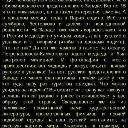
сформировано его представление о Западе. Вот по ТВ
что-то показывают, вот в газете интересная заметка. А
в прошлом месяце теща в Париж ездила. Всё это
сумбурно, бестолково и далеко от повседневной
реальности. На Западе тоже очень хорошо знают, что
в России медведи по улицам ходят, а все русские в
ушанках и с топорами (чтобы за дровами ходить).
Что, не так? Да вот же заметка в газете: на окраину
Петропавловска-Камчатского зашел медведь и был
застрелен милицией. И фотография с места
происшествия: вот медведь и вокруг, видите, пьяные
русские в ушанках! Так вот: русские представления о
Западе не менее фантастичны, причем даже у тех,
кто туда пару раз туристом съездил. Что можно
увидеть за неделю? Вы видите не страну как таковую,
а лишь иллюстрацию к ранее сложившемуся у вас
образу этой страны. Складывается же он из
наложения прочитанной вами художественной
литературы, просмотренных фильмов и прочей
подобной ерунды на ваш русский менталитет, на
русскую картину мира. Знакомясь, к примеру, с