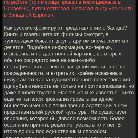
по работе (три месяца провел в командировке в
Норвегии), путешествовал. Написал книгу «Как жить
в Западной Европе».
Как русские формируют представление о Западе?
Книги и газеты читают, фильмы смотрят, в
турпоездках бывают, друг с другом впечатлениями
делятся. Подобная информация, во-первых,
отрывочна и не дает полной картины, во-вторых,
обычно сосредоточена на каких-либо
специфических аспектах западной жизни, а не на
повседневности, и в-третьих, крайне искажена в
силу самого жанра художественного повествования,
где субъективность не только не противопоказана, но
даже приветствуется. Насколько мне известно, никто
еще не пытался проанализировать западное
общество именно с точки зрения адаптации в нем
представителей русской культуры. Не существует
описания, которое бы давало возможность более
осознанно принять решение, уезжать или нет. В
итоге до сих пор единственным способом
достоверно узнать, понравится ли вам жить на