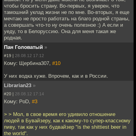
чтобы бросить страну. Во-первых, я уверен, что
тамошний уклад жизни не по мне. Во-вторых, я еще
мечтаю не просто работать на благо родной страны,
а совершать что-то ну очень полезное :) А если и
уеду, то в Белоруссию. Она для меня такая же
родная.
Пан Головатый
»
#19 |
28.08.12 17:12
Кому: Щербина307,
#10
У них водка хуже. Впрочем, как и в России.
Librarian23
»
#20 |
28.08.12 17:14
Кому: PoD,
#3
> > Мол, в свое время его удивило отношение
людей в Бувайзеру, как к какому-то супер-классному
пиву, так как у них будвайзер "is the shittiest beer in
the world".