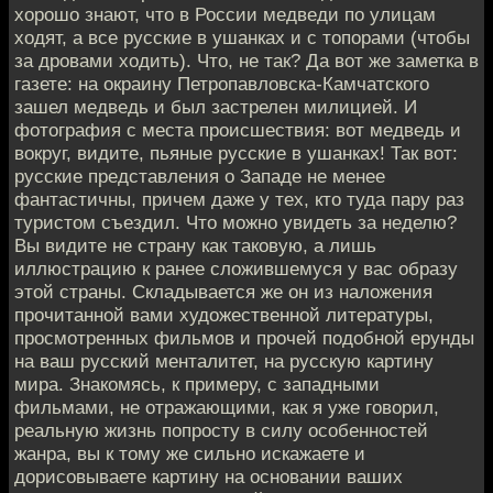
хорошо знают, что в России медведи по улицам
ходят, а все русские в ушанках и с топорами (чтобы
за дровами ходить). Что, не так? Да вот же заметка в
газете: на окраину Петропавловска-Камчатского
зашел медведь и был застрелен милицией. И
фотография с места происшествия: вот медведь и
вокруг, видите, пьяные русские в ушанках! Так вот:
русские представления о Западе не менее
фантастичны, причем даже у тех, кто туда пару раз
туристом съездил. Что можно увидеть за неделю?
Вы видите не страну как таковую, а лишь
иллюстрацию к ранее сложившемуся у вас образу
этой страны. Складывается же он из наложения
прочитанной вами художественной литературы,
просмотренных фильмов и прочей подобной ерунды
на ваш русский менталитет, на русскую картину
мира. Знакомясь, к примеру, с западными
фильмами, не отражающими, как я уже говорил,
реальную жизнь попросту в силу особенностей
жанра, вы к тому же сильно искажаете и
дорисовываете картину на основании ваших