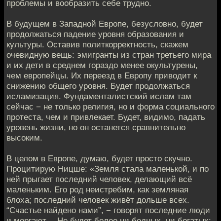
проблемы и вообразить себе трудно.
В будущем в Западной Европе, безусловно, будет
продолжаться падение уровня образования и
культуры. Оставив политкорректность, скажем
очевидную вещь: эмигранты из стран третьего мира
и их дети в среднем гораздо менее окультурены,
чем европейцы. Их переезд в Европу приводит к
снижению общего уровня. Будет продолжаться
исламизация. Фундаменталистский ислам там
сейчас − не только религия, но и форма социального
протеста, чем и привлекает. Будет, видимо, падать
уровень жизни, но он останется сравнительно
высоким.
В целом в Европе, думаю, будет просто скучно.
Процитирую Ницше: «Земля стала маленькой, и по
ней прыгает последний человек, делающий всё
маленьким. Его род неистребим, как земляная
блоха; последний человек живёт дольше всех.
“Счастье найдено нами”, − говорят последние люди
и моргают… Не будет более ни бедных, ни богатых: