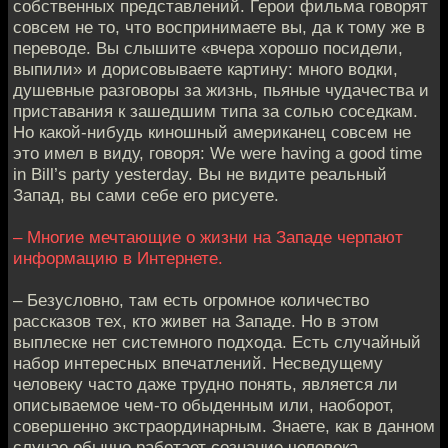
собственных представлений. Герои фильма говорят
совсем не то, что воспринимаете вы, да к тому же в
переводе. Вы слышите «вчера хорошо посидели,
выпили» и дорисовываете картину: много водки,
душевные разговоры за жизнь, пьяные чудачества и
приставания к зашедшим типа за солью соседкам.
Но какой-нибудь киношный американец совсем не
это имел в виду, говоря: We were having a good time
in Bill’s party yesterday. Вы не видите реальный
Запад, вы сами себе его рисуете.
– Многие мечтающие о жизни на Западе черпают
информацию в Интернете.
– Безусловно, там есть огромное количество
рассказов тех, кто живет на Западе. Но в этом
выплеске нет системного подхода. Есть случайный
набор интересных впечатлений. Несведущему
человеку часто даже трудно понять, является ли
описываемое чем-то обыденным или, наоборот,
совершенно экстраординарным. Знаете, как в данном
случае обычно работает сознание человека,