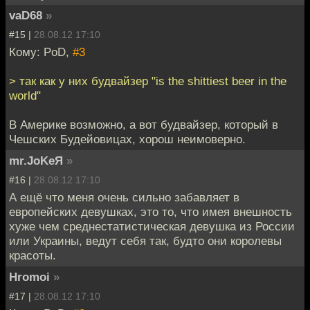
vaD68
»
#15 |
28.08.12 17:10
Кому: PoD,
#3
> так как у них будвайзер "is the shittiest beer in the
world"
В Америке возможно, а вот будвайзер, который в
Чешских Будейовицах, хорош неимоверно.
mr.JoKeЯ
»
#16 |
28.08.12 17:10
А ещё что меня очень сильно забавляет в
европейских девушках, это то, что имея внешность
хуже чем среднестатистическая девушка из России
или Украины, ведут себя так, будто они королевы
красоты.
Hromoi
»
#17 |
28.08.12 17:10