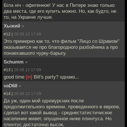
Бiла нiч - офигенное! У нас в Питере знаю только
два места, где его купить можно. Но, как будто, не
то, на Украине лучше.
Хыжий
»
#12 |
28.08.12 17:09
Это примерно как то, что фильм "Лицо со Шрамом"
оказывается не про благородного разбойника а про
понаехавшого чурку-барыгу.
Schumm
»
#13 |
28.08.12 17:09
good time
[in]
Bill's party? однако...
vaD68
»
#14 |
28.08.12 17:09
Да уж, один мой однокурсник после
продолжительного времени, проведенного в европе,
сделал вот какой вывод - среднестатистическое
население живет, опущенное ниже плинтуса. Но
плинтус достаточно высок.