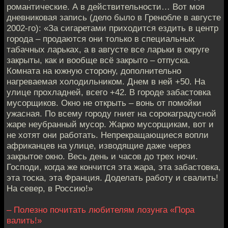
романтические. А в действительности… Вот моя
дневниковая запись (дело было в Гренобле в августе
2002-го): «За сигаретами приходится ездить в центр
города – продаются они только в специальных
табачных ларьках, а в августе все ларьки в округе
закрыты, как и вообще всё закрыто – отпуска.
Комната на южную сторону, дополнительно
нагреваемая холодильником. Днем в ней +50. На
улице прохладней, всего +42. В городе забастовка
мусорщиков. Окно не открыть – вонь от помойки
ужасная. По всему городу гниет на сорокаградусной
жаре неубранный мусор. Жарко мусорщикам, вот и
не хотят они работать. Непрекращающиеся вопли
африканцев на улице, изводящие даже через
закрытое окно. Весь день и часов до трех ночи.
Господи, когда же кончится эта жара, эта забастовка,
эта тоска, эта Франция. Доделать работу и свалить!
На север, в Россию!»
– Полезно почитать любителям лозунга «Пора
валить!»