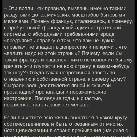
– Эти вопли, как правило, вызваны именно такими
раздутыми до космических масштабов бытовыми
мелочами. Почему француз, сталкиваясь, к примеру,
с пробуксовкой французской административной
системы, с абсурдными требованиями вроде
«предъявить справку о том, что вам не нужна
справка», не впадает в депрессию и не кричит, что
«валить надо из этой страны»? Почему, если бы
такой француз и нашелся, никто не позволил бы ему
кричать эти глупости на всю страну в каком-нибудь
ток-шоу? Откуда такая невротичная злость по
отношению к собственной стране, к своему дому?
Сыграли роль десятилетия явной и скрытой
прозападной пропаганды и пораженческие
настроения. Последние годы, к счастью,
пораженчества становится меньше.
Если вы хотите всю жизнь общаться в узком кругу
соотечественников и быть отрезанным от многих
благ цивилизации в стране пребывания (начиная с
посещения театров, заканчивая участием в местной