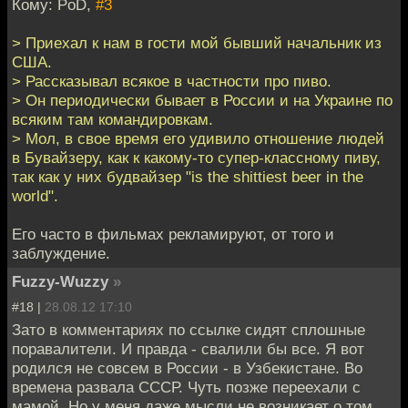
Кому: PoD,
#3
> Приехал к нам в гости мой бывший начальник из
США.
> Рассказывал всякое в частности про пиво.
> Он периодически бывает в России и на Украине по
всяким там командировкам.
> Мол, в свое время его удивило отношение людей
в Бувайзеру, как к какому-то супер-классному пиву,
так как у них будвайзер "is the shittiest beer in the
world".
Его часто в фильмах рекламируют, от того и
заблуждение.
Fuzzy-Wuzzy
»
#18 |
28.08.12 17:10
Зато в комментариях по ссылке сидят сплошные
поравалители. И правда - свалили бы все. Я вот
родился не совсем в России - в Узбекистане. Во
времена развала СССР. Чуть позже переехали с
мамой. Но у меня даже мысли не возникает о том,