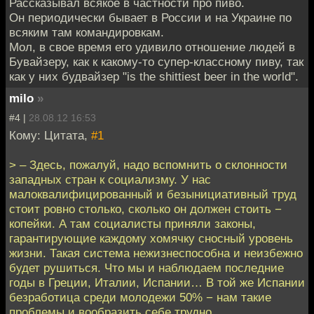
Рассказывал всякое в частности про пиво.
Он периодически бывает в России и на Украине по
всяким там командировкам.
Мол, в свое время его удивило отношение людей в
Бувайзеру, как к какому-то супер-классному пиву, так
как у них будвайзер "is the shittiest beer in the world".
milo
»
#4 |
28.08.12 16:53
Кому: Цитата,
#1
> – Здесь, пожалуй, надо вспомнить о склонности
западных стран к социализму. У нас
малоквалифицированный и безынициативный труд
стоит ровно столько, сколько он должен стоить −
копейки. А там социалисты приняли законы,
гарантирующие каждому хомячку сносный уровень
жизни. Такая система нежизнеспособна и неизбежно
будет рушиться. Что мы и наблюдаем последние
годы в Греции, Италии, Испании… В той же Испании
безработица среди молодежи 50% − нам такие
проблемы и вообразить себе трудно.