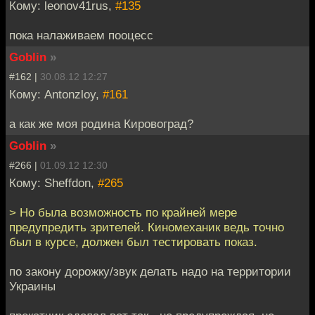
Кому: leonov41rus,
#135
пока налаживаем пооцесс
Goblin
»
#162 |
30.08.12 12:27
Кому: Antonzloy,
#161
а как же моя родина Кировоград?
Goblin
»
#266 |
01.09.12 12:30
Кому: Sheffdon,
#265
> Но была возможность по крайней мере
предупредить зрителей. Киномеханик ведь точно
был в курсе, должен был тестировать показ.
по закону дорожку/звук делать надо на территории
Украины