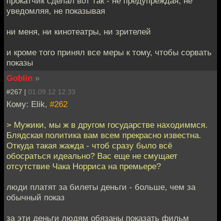
прокатчик сделал вот так - не предупреждая, не
уведомляя, не показывая
ни меня, ни кинотеатры, ни зрителей
и кроме того принял все меры к тому, чтобы сорвать
показы
Goblin
»
#267 |
01.09.12 12:33
Кому: Elik,
#262
> Мужики, мы ж в другом государстве находиммся.
Блядская политика вам всем прекрасно известна.
Откуда такая жажда - чтоб сразу было всё
обосраться идеально? Вас еще не смущает
отсутствие Чака Норриса на премьере?
люди платят за билеты деньги - больше, чем за
обычный показ
за эти деньги людям обязаны показать фильм