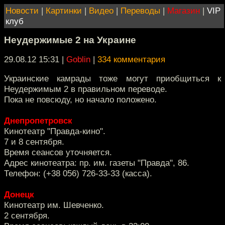
Новости
|
Картинки
|
Видео
|
Переводы
|
Магазин
|
VIP
клуб
Неудержимые 2 на Украине
29.08.12 15:31
|
Goblin
|
334 комментария
Украинские камрады тоже могут приобщиться к
Неудержимым 2 в правильном переводе.
Пока не повсюду, но начало положено.
Днепропетровск
Кинотеатр "Правда-кино".
7 и 8 сентября.
Время сеансов уточняется.
Адрес кинотеатра: пр. им. газеты "Правда", 86.
Телефон: (+38 056) 726-33-33 (касса).
Донецк
Кинотеатр им. Шевченко.
2 сентября.