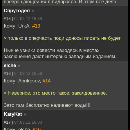
превращающей их в пидарасов. В этом всё дело.
Спрутодел
»
#15 |
04.09.12 15:54
Кому: UrkA,
#13
> только в оперчасть поди доносы писать не будет
Нынче узники совести находясь в местах
заключения дают интервью западным изданиям.
elche
»
#16 |
04.09.12 15:58
Кому: Abrikosov,
#14
> Наверное, это место такое, заколдованное.
Зато там бесплатно наливают воды!!!
KatyKat
»
#17 |
04.09.12 16:00
Кому: elche,
#16