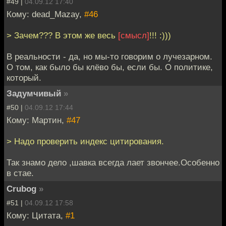
#49 |
04.09.12 17:40
Кому: dead_Mazay,
#46
> Зачем??? В этом же весь
[смысл]
!!! :)))
В реальности - да, но мы-то говорим о лучезарном.
О том, как было бы клёво бы, если бы. О политике,
который.
Задумчивый
»
#50 |
04.09.12 17:44
Кому: Мартин,
#47
> Надо проверить индекс цитирования.
Так знамо дело ,шавка всегда лает звончее.Особенно
в стае.
Crubog
»
#51 |
04.09.12 17:58
Кому: Цитата,
#1