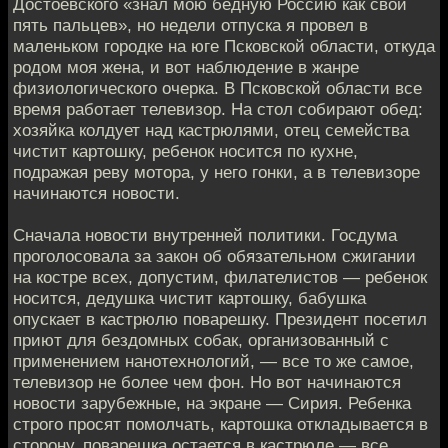
Достоевского «знал мою бедную Россию как свои
пять пальцев», но недели отпуска я провел в
маленьком городке на юге Псковской области, откуда
родом моя жена, и вот наблюдение в жанре
физиологического очерка. В Псковской области все
время работает телевизор. На стол собирают обед:
хозяйка колдует над кастрюлями, отец семейства
чистит картошку, ребенок носится по кухне,
подражая реву мотора, у него гонки, а в телевизоре
начинаются новости.
Сначала новости внутренней политики. Госдума
проголосовала за закон об обязательном сжигании
на костре всех, допустим, филателистов — ребенок
носится, дедушка чистит картошку, бабушка
опускает в кастрюлю поварешку. Президент посетил
приют для бездомных собак, организованный с
применением нанотехнологий, — все то же самое,
телевизор не более чем фон. Но вот начинаются
новости зарубежные, на экране — Сирия. Ребенка
строго просят помолчать, картошка откладывается в
сторону, поварешка остается в кастрюле — все