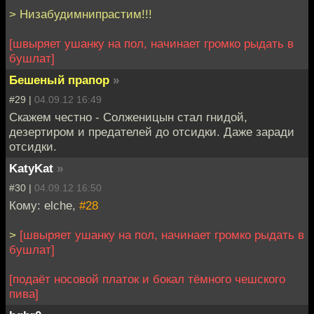
> Низабудимнипрастим!!!
[швыряет ушанку на пол, начинает громко рыдать в
бушлат]
Бешеный прапор
»
#29 |
04.09.12 16:49
Скажем честно - Солженицын стал гнидой,
дезертиром и предателей до отсидки. Даже заради
отсидки.
KatyKat
»
#30 |
04.09.12 16:50
Кому: elche,
#28
>
[швыряет ушанку на пол, начинает громко рыдать в
бушлат]
[подаёт носовой платок и бокал тёмного чешского
пива]