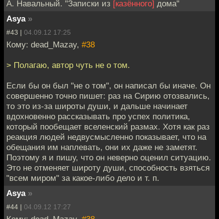
А. Навальный. "Записки из
[казённого]
дома"
Asya
»
#43 |
04.09.12 17:25
Кому: dead_Mazay,
#38
> Полагаю, автор чуть не о том.
Если бы он был "не о том", он написал бы иначе. Он
совершенно точно пишет: раз на Сирию отозвались,
то это из-за широты души, и дальше начинает
вдохновенно рассказывать про успех политика,
который пообещает вселенский размах. Хотя как раз
реакция людей недвусмысленно показывает, что на
обещания им наплевать, они их даже не заметят.
Поэтому я и пишу, что он неверно оценил ситуацию.
Это не отменяет широту души, способность взяться
"всем миром" за какое-либо дело и т. п.
Asya
»
#44 |
04.09.12 17:27
Кому: dead_Mazay,
#38