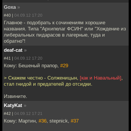
Goxa
»
#40 |
04.09.12 17:20
Главное - подобрать к сочинениям хорошие
названия. Типа "Архипелаг ФСИН" или "Хождение из
либеральных пидарасов в лагерные, туда и
обратно"!
deaf-cat
»
#41 |
04.09.12 17:20
Кому: Бешеный прапор,
#29
> Скажем честно - Солженицын,
[как и Навальный]
,
стал гнидой и предателей до отсидки.
Извините.
KatyKat
»
#42 |
04.09.12 17:21
Кому: Мартин,
#36
, stepnick,
#37