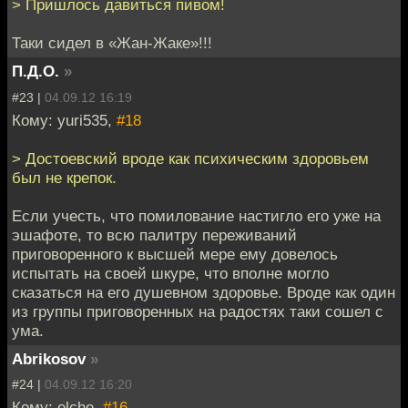
> Пришлось давиться пивом!
Таки сидел в «Жан-Жаке»!!!
П.Д.О.
»
#23 |
04.09.12 16:19
Кому: yuri535,
#18
> Достоевский вроде как психическим здоровьем
был не крепок.
Если учесть, что помилование настигло его уже на
эшафоте, то всю палитру переживаний
приговоренного к высшей мере ему довелось
испытать на своей шкуре, что вполне могло
сказаться на его душевном здоровье. Вроде как один
из группы приговоренных на радостях таки сошел с
ума.
Abrikosov
»
#24 |
04.09.12 16:20
Кому: elche,
#16