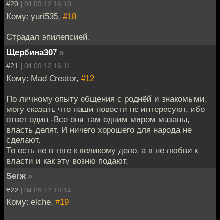
#20 |
04.09.12 16:10
Кому: yuri535,
#18
Страдал эпилепсией.
Щербина307
»
#21 |
04.09.12 16:11
Кому: Mad Creator,
#12
По личному опыту общения с роднёй и знакомыми,
могу сказать что наши новости не интересуют, ибо
ответ один -Все они там одним миром мазаны,
власть делят. И ничего хорошего для народа не
сделают.
То есть не в тяге к великому дело, а в не любви к
власти и как эту возню подают.
Serж
»
#22 |
04.09.12 16:14
Кому: elche,
#19