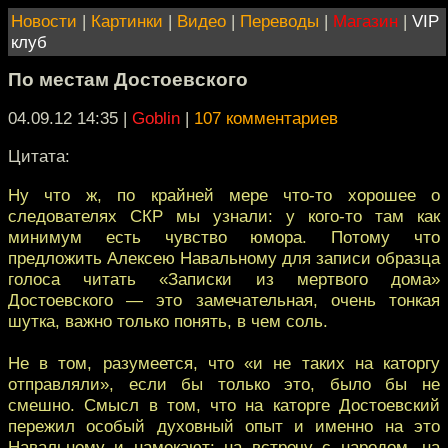
Новости
|
Картинки
|
Видео
|
Переводы
|
Магазин
|
VIP
клуб
По местам Достоевского
04.09.12 14:35
|
Goblin
|
107 комментариев
Цитата:
Ну что ж, по крайней мере что-то хорошее о
следователях СКР мы узнали: у кого-то там как
минимум есть чувство юмора. Потому что
предложить Алексею Навальному для записи образца
голоса читать «Записки из мертвого дома»
Достоевского — это замечательная, очень тонкая
шутка, важно только понять, в чем соль.
Не в том, разумеется, что «и не таких на каторгу
отправляли», если бы только это, было бы не
смешно. Смысл в том, что на каторге Достоевский
пережил особый духовный опыт и именно на это
Навальному и намекают: на встречу с народом, на