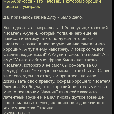
> А Абрикосов - это человек, в котором хороший
писатель умирает.
Да, признаюсь как на духу - было дело.
Было дело так: смеркалось. Шёл по улице хороший
писатель Акунин, который тогда ничего ещё не
написал и потому никто не думал, что он как
писатель - говно, а все по умолчанию считали его
хорошим. А тут я ему навстречу. И говорю: "А вот
Сталин людей жрал!" А Акунин такой: "не верю!" А я
ему: "У него любимая фраза была - нет такого
писателя, которого я не смог бы сожрать за 60
секунд". А он: "Не верю, не может этого быть". Слово
за слово, хуем по столу - и пришлось на деле
доказывать свою правоту, сожрав хорошего писателя
Акунина. В общем, этот хороший писатель умер во
мне. А псевдоним "Акунин" взял себе какой-то
латентный грузин и начал писать жуткое говнище
про гениальных немецких шпионов и доверчивого
как гимназистка Сталина.
Инфа 100%!!!