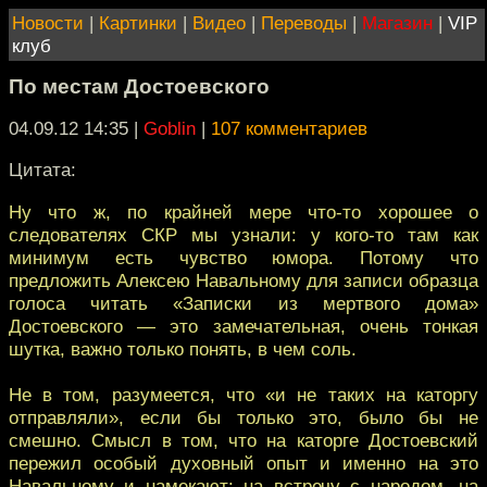
Новости
|
Картинки
|
Видео
|
Переводы
|
Магазин
|
VIP
клуб
По местам Достоевского
04.09.12 14:35
|
Goblin
|
107 комментариев
Цитата:
Ну что ж, по крайней мере что-то хорошее о
следователях СКР мы узнали: у кого-то там как
минимум есть чувство юмора. Потому что
предложить Алексею Навальному для записи образца
голоса читать «Записки из мертвого дома»
Достоевского — это замечательная, очень тонкая
шутка, важно только понять, в чем соль.
Не в том, разумеется, что «и не таких на каторгу
отправляли», если бы только это, было бы не
смешно. Смысл в том, что на каторге Достоевский
пережил особый духовный опыт и именно на это
Навальному и намекают: на встречу с народом, на