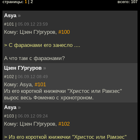
cтраницы:
1
| 2
всего: 107
Asya
»
#101 |
05.09.12 23:59
Кому: Цзен ГУргуров,
#100
> С фараонами его занесло ....
А что там с фараонами?
Цзен ГУргуров
»
#102 |
06.09.12 08:49
Кому: Asya,
#101
Из его короткой книжечки "Христос или Рамзес"
вырос весь Фоменко с хронотроном.
Asya
»
#103 |
06.09.12 09:24
Кому: Цзен ГУргуров,
#102
> Из его короткой книжечки "Христос или Рамзес"