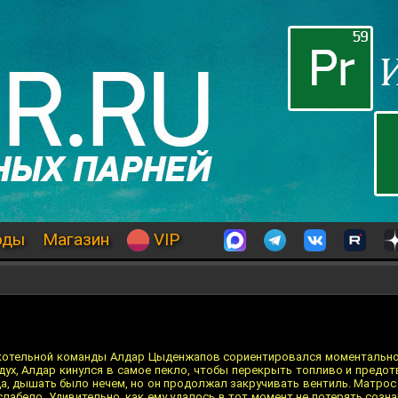
оды
Магазин
VIP
котельной команды Алдар Цыденжапов сориентировался моментально.
дух, Алдар кинулся в самое пекло, чтобы перекрыть топливо и предо
да, дышать было нечем, но он продолжал закручивать вентиль. Матрос
слабело. Удивительно, как ему удалось в тот момент не потерять созн