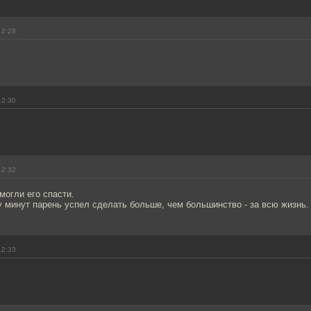
12:28
12:30
12:32
могли его спасти.
ару минут парень успел сделать больше, чем большинство - за всю жизнь.
12:33