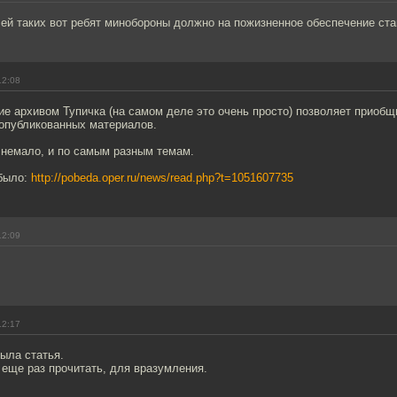
ей таких вот ребят минобороны должно на пожизненное обеспечение ста
12:08
е архивом Тупичка (на самом деле это очень просто) позволяет приоб
 опубликованных материалов.
 немало, и по самым разным темам.
было:
http://pobeda.oper.ru/news/read.php?t=1051607735
12:09
12:17
была статья.
и еще раз прочитать, для вразумления.