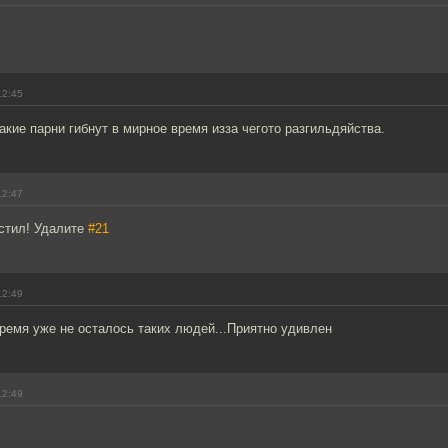
12:45
акие парни гибнут в мирное время изза чегото разгильдяйства.
12:47
остил! Удалите
#21
12:49
ремя уже не осталось таких людей...Приятно удивлен
12:49