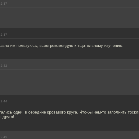
12:37
12:37
Давно им пользуюсь, всем рекомендую к тщательному изучению.
12:42
12:44
тались одни, в середине кровавого круга. Что-бы чем-то заполнить тоскл
г-друга!
12:45