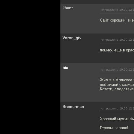
khant
отправлено 19.09.12 
Сайт хороший, вче
Voron_gtv
отправлено 19.09.12 
помню. еще в крас
bia
отправлено 19.09.12 
Жил я в Агинское 
неё зимой съезжат
Кстати, следстви
Bremerman
отправлено 19.09.12 
Хороший мужик был
Героям - слава!