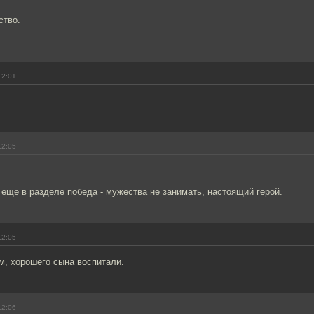
ство.
12:01
12:05
еще в разделе победа - мужества не занимать, настоящий герой.
12:05
м, хорошего сына воспитали.
12:06