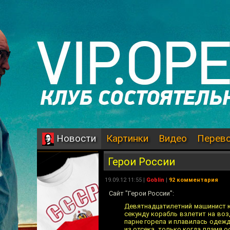
Картинки
Видео
Перев
Новости
Герои России
19.09.12 11:55 |
Goblin
|
92 комментария
Сайт "Герои России":
Девятнадцатилетний машинист 
секунду корабль взлетит на воз
парне горела и плавилась одеж
из отсека, только когда пламя о