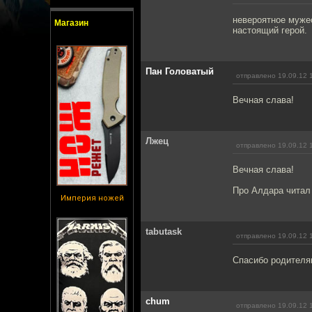
невероятное муже
Магазин
настоящий герой.
Пан Головатый
отправлено 19.09.12 
Вечная слава!
Лжец
отправлено 19.09.12 
Вечная слава!
Про Алдара читал 
Империя ножей
tabutask
отправлено 19.09.12 
Спасибо родителя
chum
отправлено 19.09.12 