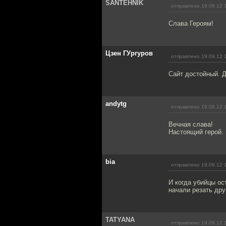
SANTEHNIK
отправлено 19.09.12 
Слава Героям!
Цзен ГУргуров
отправлено 19.09.12 
Сайт достойный. 
andytg
отправлено 19.09.12 
Вечная слава!
Настоящий герой.
bia
отправлено 19.09.12 
И когда убийцы ос
начали резать дру
TATYANA
отправлено 19.09.12 