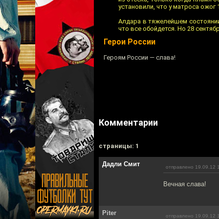
установили, что у матроса ожог 
Алдара в тяжелейшем состоянии 
что все обойдется. Но 28 сентяб
Герои России
Героям России — слава!
Комментарии
cтраницы: 1
Дадли Смит
отправлено 19.09.12 
Вечная слава!
Piter
отправлено 19.09.12 