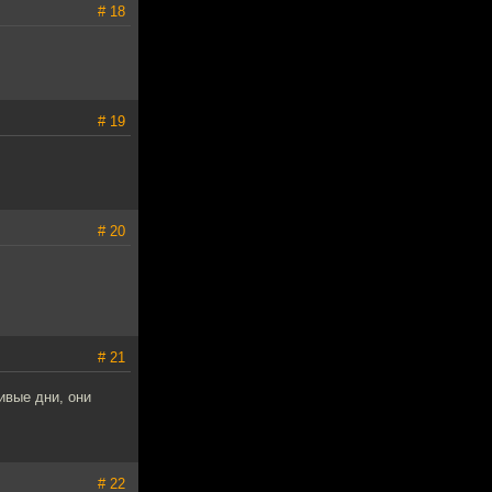
# 18
# 19
# 20
# 21
ивые дни, они
# 22