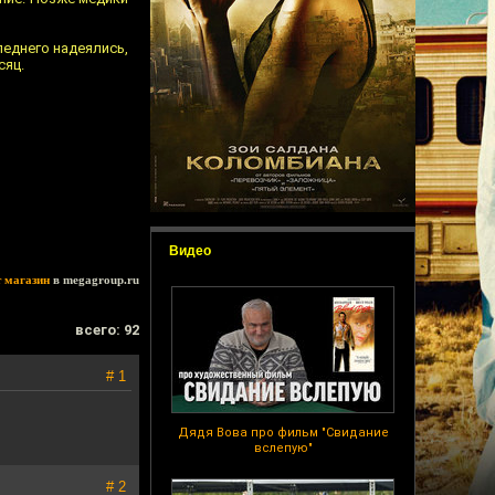
леднего надеялись,
сяц.
Видео
т магазин
в megagroup.ru
всего: 92
# 1
Дядя Вова про фильм "Свидание
вслепую"
# 2