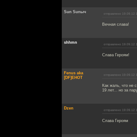
Sun Sunыч
отправлено 19.09.12 
Вечная слава!
shhmn
отправлено 19.09.12 
Слава Героям!
Fenus aka
отправлено 19.09.12 
[DF]EHOT
Как жаль, что не с
19 лет... но за п
Dzen
отправлено 19.09.12 
Слава Героям