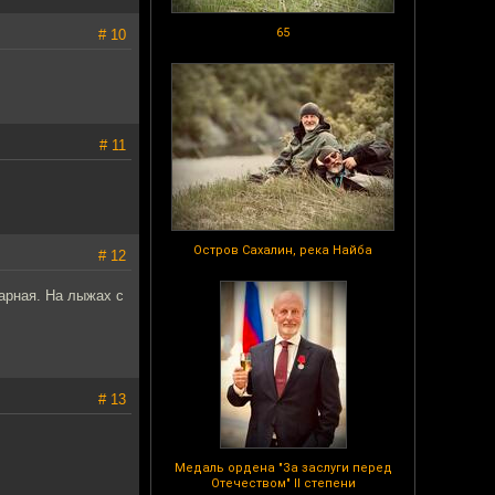
65
# 10
# 11
Остров Сахалин, река Найба
# 12
карная. На лыжах с
# 13
Медаль ордена "За заслуги перед
Отечеством" II степени