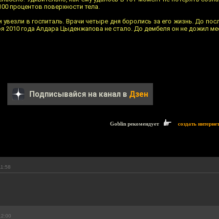
100 процентов поверхности тела.
увезли в госпиталь. Врачи четыре дня боролись за его жизнь. До пос
ря 2010 года Алдара Цыденжапова не стало. До дембеля он не дожил ме
Подписывайся на канал в
Дзен
Goblin рекомендует
создать интерне
11:58
12:00