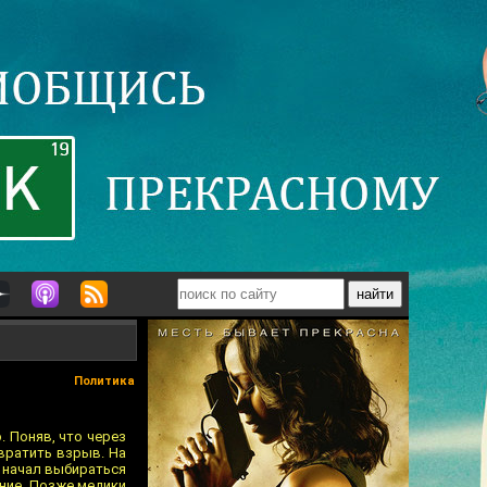
Политика
 Поняв, что через
твратить взрыв. На
 начал выбираться
ание. Позже медики