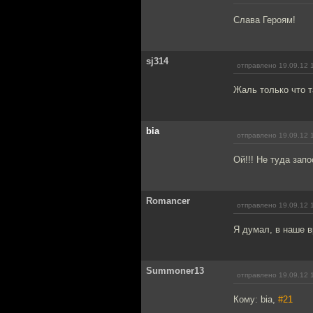
Слава Героям!
sj314
отправлено 19.09.12 
Жаль только что т
bia
отправлено 19.09.12 
Ой!!! Не туда зап
Romancer
отправлено 19.09.12 
Я думал, в наше в
Summoner13
отправлено 19.09.12 
Кому: bia,
#21