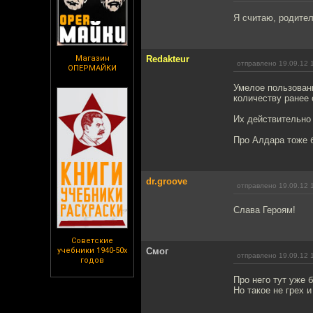
Я считаю, родител
Магазин
Redakteur
отправлено 19.09.12 
ОПЕРМАЙКИ
Умелое пользовани
количеству ранее
Их действительно
Про Алдара тоже 
dr.groove
отправлено 19.09.12 
Слава Героям!
Советские
учебники 1940-50х
Смог
отправлено 19.09.12 
годов
Про него тут уже 
Но такое не грех 