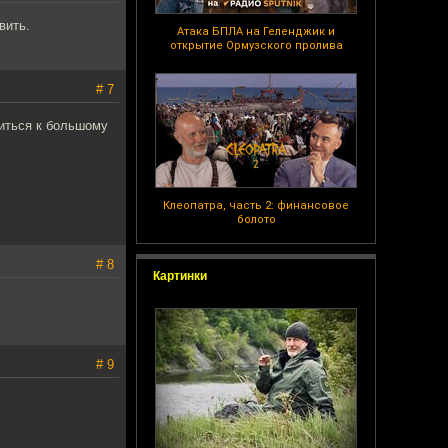
вить.
Атака БПЛА на Геленджик и
открытие Ормузского пролива
# 7
щиться к большому
Клеопатра, часть 2: финансовое
болото
# 8
Картинки
# 9