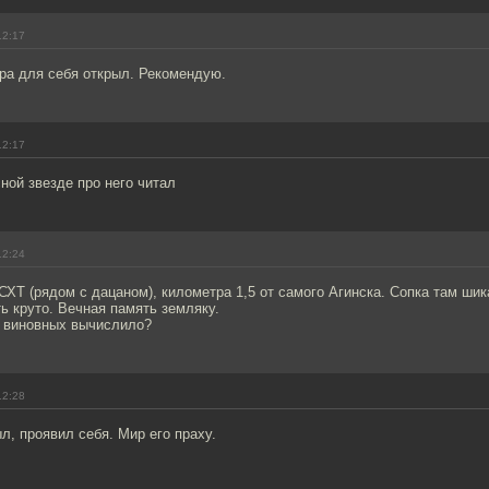
12:17
ра для себя открыл. Рекомендую.
12:17
ной звезде про него читал
12:24
СХТ (рядом с дацаном), километра 1,5 от самого Агинска. Сопка там ши
ь круто. Вечная память земляку.
е виновных вычислило?
12:28
, проявил себя. Мир его праху.