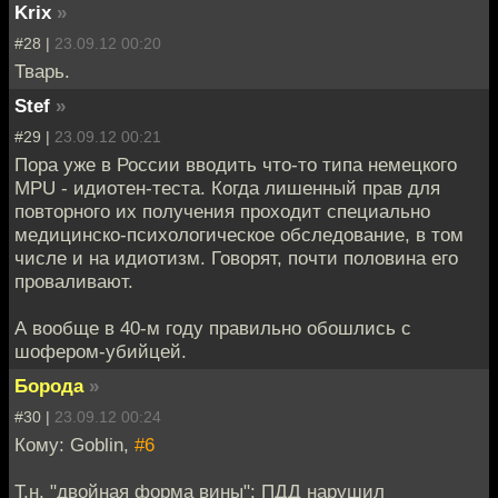
Krix
»
#28 |
23.09.12 00:20
Тварь.
Stef
»
#29 |
23.09.12 00:21
Пора уже в России вводить что-то типа немецкого
MPU - идиотен-теста. Когда лишенный прав для
повторного их получения проходит специально
медицинско-психологическое обследование, в том
числе и на идиотизм. Говорят, почти половина его
проваливают.
А вообще в 40-м году правильно обошлись с
шофером-убийцей.
Борода
»
#30 |
23.09.12 00:24
Кому: Goblin,
#6
Т.н. "двойная форма вины": ПДД нарушил