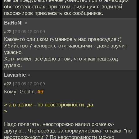
как за предумышленное убийство при отягчающих
обстоятельствах, при этом, сидящих с водилой
пассажиров привлекать как сообщников.
BaRoN!
»
#22 |
23.09.12 00:09
Какое-то слишком гуманное у нас правосудие :(
Убийство 7 человек с отягчающими - даже звучит
ужасно.
Хотя может, всё дело в том, что я как пешеход
думаю.
Lavashic
»
#23 |
23.09.12 00:09
Кому: Goblin,
#6
> а в целом - по неосторожности, да
>
Надо полагать, неосторожно налил рюмочку-
другую... Что вообще за формулировка-то такая "по
неосторожности"? По неосторожности можно