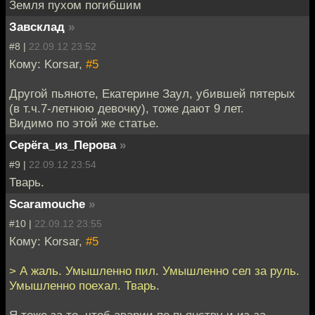
Земля пухом погибшим
Завсклад
»
#8 |
22.09.12 23:52
Кому: Korsar,
#5
Другой пьяноте, Екатерине Заул, убившей пятерых
(в т.ч.7-летнюю девочку), тоже дают 9 лет.
Видимо по этой же статье.
Серёга_из_Перова
»
#9 |
22.09.12 23:54
Тварь.
Scaramouche
»
#10 |
22.09.12 23:55
Кому: Korsar,
#5
> А жаль. Умышленно пил. Умышленно сел за руль.
Умышленно поехал. Тварь.
Я тоже за то, чтоб аварии по пьянству и из-за