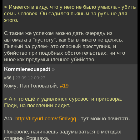
> Имеется в виду, что у него не было умысла - убить
семь человек. Он садился пьяным за руль не для
этого.
С таким же успехом можно дать очередь из
автомата в "пустоту", как бы в никого не целясь.
Пьяный за рулем- это опасный преступник, и
убийство при подобных обстоятельствах, ни что
иное как предумышленное убийство.
Kommienezuspadt
»
#36 |
23.09.12 00:27
Кому: Пан Головатый,
#19
> А я то ещё и удивлялся суровости приговора.
Поди, на поселении сидит.
Ага.
http://tinyurl.com/c5mlvgq
- тут можно почитать.
Поневоле, начинаешь задумываться о методах
старины Роршаха.