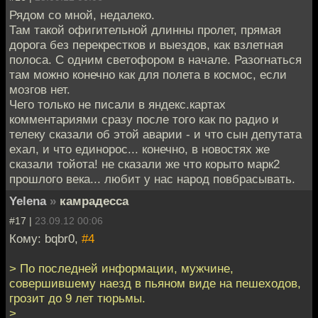
Рядом со мной, недалеко.
Там такой офигительной длинны пролет, прямая
дорога без перекрестков и выездов, как взлетная
полоса. С одним светофором в начале. Разогнаться
там можно конечно как для полета в космос, если
мозгов нет.
Чего только не писали в яндекс.картах
комментариями сразу после того как по радио и
телеку сказали об этой аварии - и что сын депутата
ехал, и что единорос... конечно, в новостях же
сказали тойота! не сказали же что корыто марк2
прошлого века... любит у нас народ повбрасывать.
Yelena
»
камрадесса
#17 |
23.09.12 00:06
Кому: bqbr0,
#4
> По последней информации, мужчине,
совершившему наезд в пьяном виде на пешеходов,
грозит до 9 лет тюрьмы.
>