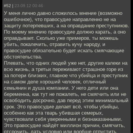
#52 |
23.09.12 00:46
У меня лично давно сложилось мнение (возможно
ошибочное), что правосудие направленно не на
защиту потерпевших, а на оправдание преступников.
По моему мнению правосудие должно карать, а оно
оправдывает. Сколько уже примеров, ты можешь
убить, покалечить, отравить кучу народу, и
правосудие обязательно будет искать смягчающие
обстоятельства.
Плевать, что одних людей уже нет, другие калеки на
всю жизнь, а третьи переживают страшное горе из
за потери близких, главное что убийца и преступник
на самом деле хороший человек, отличный
семьянин и душа компании. У него дети или она
беременна, как тут не пожалеть, не смягчить или не
освободить досрочно, дав перед этим минимальный
срок. Это правосудие делает всё, чтобы убийцы,
особенно как эта тварь убившая семерых,
чувствовали себя уверенными и безнаказанными.
Это правосудие найдёт миллион причин, смягчить,
отсрочить, дать условно или вообще отпустить