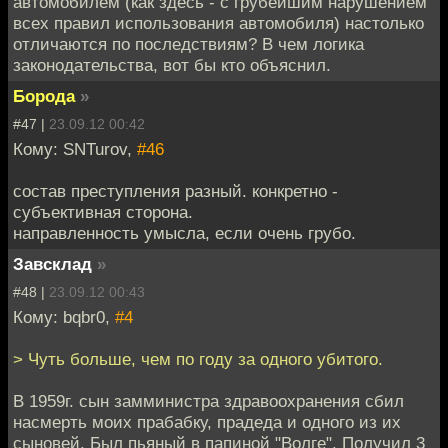
автомобилем (как здесь - с грубейшим нарушением
всех правил использования автомобиля) настолько
отличаются по последствиям? В чем логика
законодательства, вот бы кто объяснил.
Борода
»
#47 |
23.09.12 00:42
Кому: SNTurov,
#46
состав преступления разный. конкретно -
субъективная сторона.
направленность умысла, если очень грубо.
Завсклад
»
#48 |
23.09.12 00:43
Кому: bqbr0,
#4
> Чуть больше, чем по году за одного убитого.
В 1959г. сын замминистра здравоохранения сбил
насмерть моих прабабку, прадеда и одного из их
сыновей. Был пьяный в папиной "Волге". Получил 3