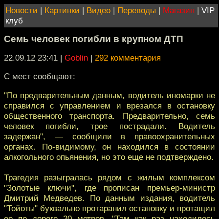
Новости
|
Картинки
|
Видео
|
Переводы
|
Магазин
|
VIP
клуб
Семь человек погибли в крупном ДТП
22.09.12 23:41
|
Goblin
|
292 комментария
С мест сообщают:
"По предварительным данным, водитель иномарки не
справился с управлением и врезался в остановку
общественного транспорта. Предварительно, семь
человек погибли, трое пострадали. Водитель
задержан", — сообщили в правоохранительных
органах. По-видимому, он находился в состоянии
алкогольного опьянения, но это еще не подтверждено.
Трагедия разыгралась рядом с жилым комплексом
"Золотые ключи", где прописан премьер-министр
Дмитрий Медведев. По данным издания, водитель
"Тойоты" буквально протаранил остановку и протащил
ее по дороге 20 метров. "Там как раз находилось