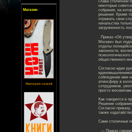
Глава столичной 
некоторые советс
Магазин
собрания, на кото
решения. Кроме то
отражать свои сл
начальства только
загруженность пол
Приказ «Об утвер
Москве» был подп
отделы полицейск
законности, воспи
психологического
общественного мн
Согласно идее ру
единомышленников
соблюдение ими но
атмосферу в колл
Империя ножей
сотрудников, уво
просто москвичам
Как говорится в п
Решение собрания
Согласно приказу
также ходатайство
Сами столичные по
— Приказ говорит,