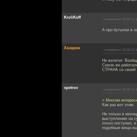
KroliKoff
отправлено 25.09.12 
А про бутылки в з
Хазарин
отправлено 25.09.12 
Не взлетит. Вообщ
Союзе же работало
СТРАНА со своей 
spetrov
отправлено 25.09.12 
> Многим интерес
Как раз вот этим.
Не только в милиц
выступлению на су
плохо поступил, и
подобные вещи ещ