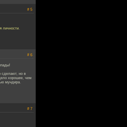
# 5
я личности.
# 6
йпады!
о сделают, но в
дело хорошее, чем
тью мундира.
# 7