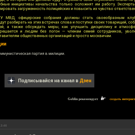
обные инициативы начальства только осложнят им работу. Эксперт
ировать загруженность полицейских и повысить их чувство ответстве
ГУ МВД, офицерские собрания должны стать своеобразным клу
ут разбирать на этих встречах слова и поступки своих товарищей, со
ей, а также обсуждать меры, как улучшить дисциплину и атмосфе
зрешается и людям без погон — членам семей сотрудников, уво
ставителям общественных организаций и просто москвичам.
ции
оммунистическая партия в милиции.
Подписывайся на канал в
Дзен
Goblin рекомендует
создать интерне
13:46