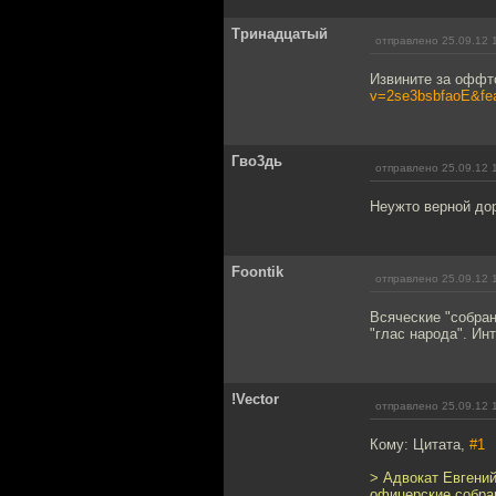
Тринадцатый
отправлено 25.09.12 
Извините за оффто
v=2se3bsbfaoE&fea
Гво3дь
отправлено 25.09.12 
Неужто верной до
Foontik
отправлено 25.09.12 
Всяческие "собран
"глас народа". Ин
!Vector
отправлено 25.09.12 
Кому: Цитата,
#1
> Адвокат Евгени
офицерские собран