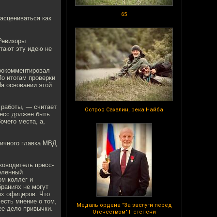
65
расцениваться как
Ревизоры
тают эту идею не
прокомментировал
о итогам проверки
На основании этой
 работы, — считает
Остров Сахалин, река Найба
есс должен быть
очего места, а,
личного главка МВД
ководитель пресс-
еленный
ом коллег и
браниях не могут
ых офицеров. Что
 есть мнение о том,
Медаль ордена "За заслуги перед
ее дело привычки.
Отечеством" II степени