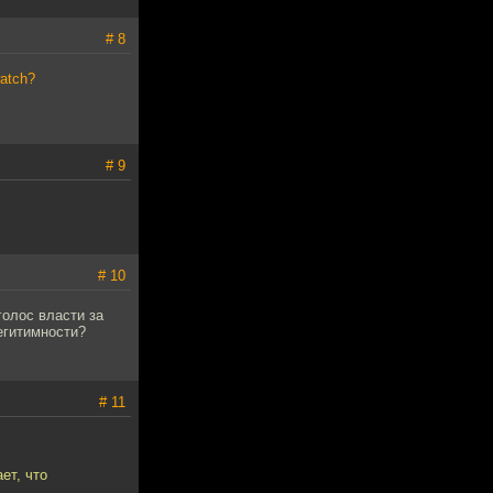
# 8
watch?
# 9
# 10
голос власти за
егитимности?
# 11
ет, что