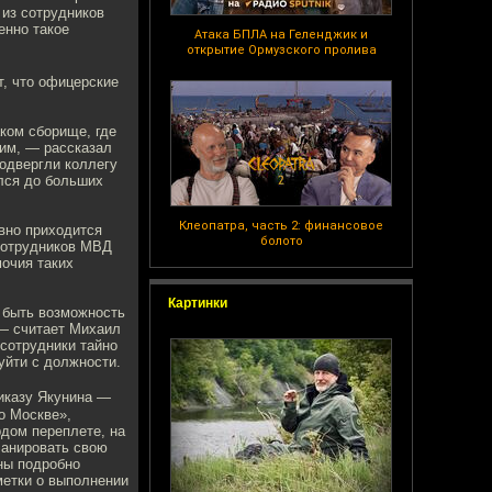
 из сотрудников
енно такое
Атака БПЛА на Геленджик и
открытие Ормузского пролива
, что офицерские
ком сборище, где
ким, — рассказал
одвергли коллегу
ился до больших
Клеопатра, часть 2: финансовое
вно приходится
болото
сотрудников МВД
очия таких
Картинки
 быть возможность
 — считает Михаил
 сотрудники тайно
уйти c должности.
иказу Якунина —
о Москве»,
рдом переплете, на
ланировать свою
ны подробно
метки о выполнении