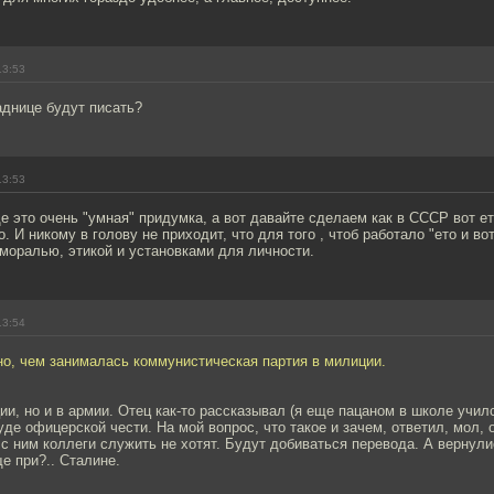
13:53
аднице будут писать?
13:53
е это очень "умная" придумка, а вот давайте сделаем как в СССР вот ето
. И никому в голову не приходит, что для того , чтоб работало "ето и во
моралью, этикой и установками для личности.
13:54
но, чем занималась коммунистическая партия в милиции.
ии, но и в армии. Отец как-то рассказывал (я еще пацаном в школе училс
де офицерской чести. На мой вопрос, что такое и зачем, ответил, мол, о
 с ним коллеги служить не хотят. Будут добиваться перевода. А вернул
е при?.. Сталине.