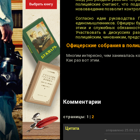
полицейские считают, что под
нововведение позволит контрол
Согласно идее руководства 
единомышленников. Офицеры буд
этики и служебных обязанност
Участвовать в дискуссиях ра
полицейским, чиновникам, пред
Офицерские собрания в поли
Многим интересно, чем занималась к
Как раз вот этим.
Комментарии
cтраницы: 1 |
2
Цитата
отправлено 25.09.12 