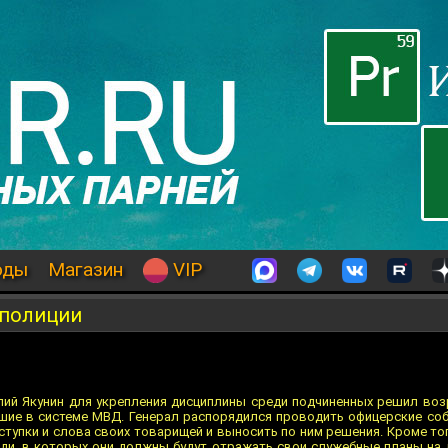
оды
Магазин
VIP
 полиции
лий Якунин для укрепления дисциплины среди подчиненных решил во
шие в системе МВД. Генерал распорядился проводить офицерские соб
ступки и слова своих товарищей и выносить по ним решения. Кроме то
ди, в которых они должны будут отражать свои служебные планы на д