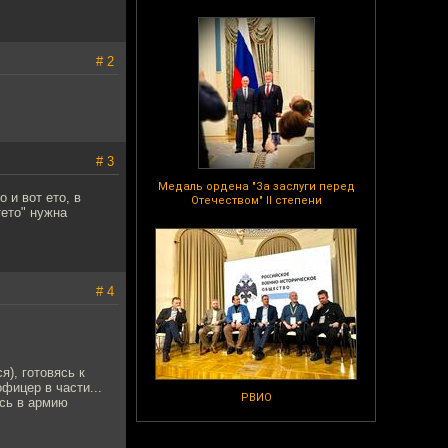
# 2
# 3
Медаль ордена "За заслуги перед
 и вот ето, в
Отечеством" II степени
тето" нужна
# 4
я), готовясь к
фицер в части...
РВИО
ись в армию