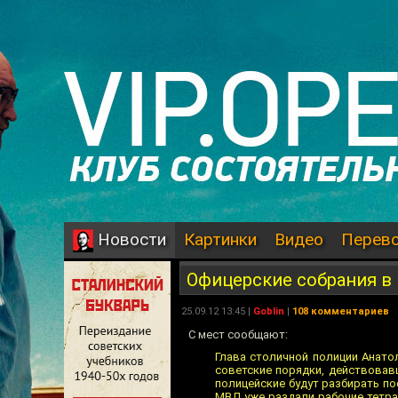
Картинки
Видео
Перев
Новости
Офицерские собрания в
25.09.12 13:45 |
Goblin
|
108 комментариев
С мест сообщают:
Глава столичной полиции Анато
советские порядки, действовав
полицейские будут разбирать по
МВД уже раздали рабочие тетра