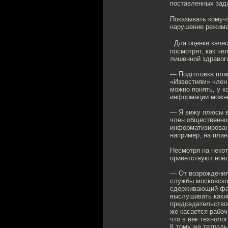
поставленных з
Показывать кому-л
нарушение режима
Для оценки качес
посмотрят, как че
лишенной здравог
— Подготовка пла
«Известиям» член
можно понять, у к
информации можно
— Я вижу плюсы в 
член общественно
информатизирован,
например, на пла
Несмотря на неко
приветствуют нов
— От возрождения 
службы московско
сдерживающий факт
выслушивать какие
председательство
же касается рабоч
что в век техноло
К тому же тетрадь