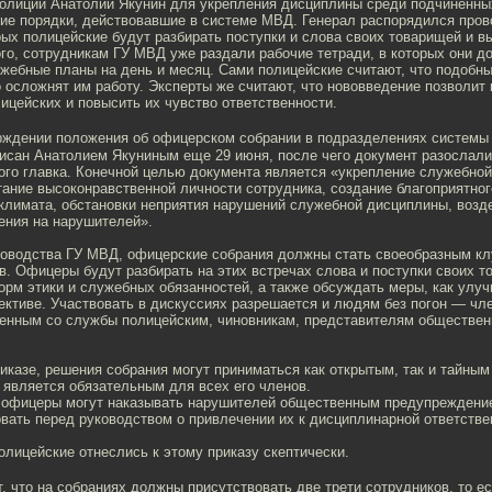
полиции Анатолий Якунин для укрепления дисциплины среди подчиненны
кие порядки, действовавшие в системе МВД. Генерал распорядился про
рых полицейские будут разбирать поступки и слова своих товарищей и в
го, сотрудникам ГУ МВД уже раздали рабочие тетради, в которых они д
ужебные планы на день и месяц. Сами полицейские считают, что подобн
 осложнят им работу. Эксперты же считают, что нововведение позволит
ицейских и повысить их чувство ответственности.
ждении положения об офицерском собрании в подразделениях системы
исан Анатолием Якуниным еще 29 июня, после чего документ разослали
ого главка. Конечной целью документа является «укрепление служебно
тание высоконравственной личности сотрудника, создание благоприятно
 климата, обстановки неприятия нарушений служебной дисциплины, возд
ения на нарушителей».
ководства ГУ МВД, офицерские собрания должны стать своеобразным к
. Офицеры будут разбирать на этих встречах слова и поступки своих т
рм этики и служебных обязанностей, а также обсуждать меры, как улу
ективе. Участвовать в дискуссиях разрешается и людям без погон — чл
ленным со службы полицейским, чиновникам, представителям обществен
.
риказе, решения собрания могут приниматься как открытым, так и тайным
 является обязательным для всех его членов.
, офицеры могут наказывать нарушителей общественным предупреждение
вать перед руководством о привлечении их к дисциплинарной ответстве
лицейские отнеслись к этому приказу скептически.
 что на собраниях должны присутствовать две трети сотрудников, то ес