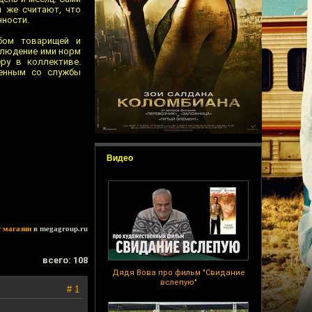
ы же считают, что
нности.
бом товарищей и
блюдение ими норм
ру в коллективе.
ленным со службы
Видео
т магазин
в megagroup.ru
всего: 108
Дядя Вова про фильм "Свидание
вслепую"
# 1