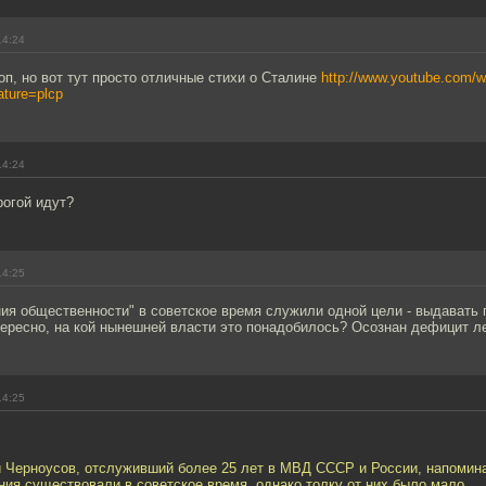
14:24
п, но вот тут просто отличные стихи о Сталине
http://www.youtube.com/
ture=plcp
14:24
рогой идут?
14:25
ия общественности" в советское время служили одной цели - выдавать 
тересно, на кой нынешней власти это понадобилось? Осознан дефицит л
14:25
й Черноусов, отслуживший более 25 лет в МВД СССР и России, напомина
ия существовали в советское время, однако толку от них было мало.