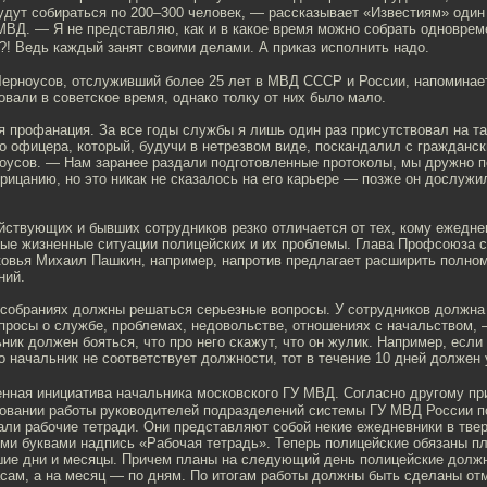
дут собираться по 200–300 человек, — рассказывает «Известиям» один
МВД. — Я не представляю, как и в какое время можно собрать одноврем
?! Ведь каждый занят своими делами. А приказ исполнить надо.
Черноусов, отслуживший более 25 лет в МВД СССР и России, напоминает
вали в советское время, однако толку от них было мало.
 профанация. За все годы службы я лишь один раз присутствовал на та
о офицера, который, будучи в нетрезвом виде, поскандалил с гражданс
оусов. — Нам заранее раздали подготовленные протоколы, мы дружно п
ицанию, но это никак не сказалось на его карьере — позже он дослуж
йствующих и бывших сотрудников резко отличается от тех, кому ежедне
ные жизненные ситуации полицейских и их проблемы. Глава Профсоюза 
овья Михаил Пашкин, например, напротив предлагает расширить полном
ний.
собраниях должны решаться серьезные вопросы. У сотрудников должна
просы о службе, проблемах, недовольстве, отношениях с начальством,
ик должен бояться, что про него скажут, что он жулик. Например, если
о начальник не соответствует должности, тот в течение 10 дней должен 
ная инициатива начальника московского ГУ МВД. Согласно другому пр
овании работы руководителей подразделений системы ГУ МВД России п
ли рабочие тетради. Они представляют собой некие ежедневники в тве
ми буквами надпись «Рабочая тетрадь». Теперь полицейские обязаны п
шие дни и месяцы. Причем планы на следующий день полицейские долж
асам, а на месяц — по дням. По итогам работы должны быть сделаны от