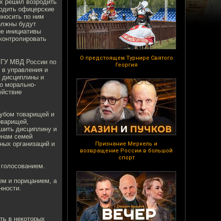
х решил возродить
водить офицерские
ыносить по ним
олжны будут
ые инициативы
 контролировать
О предстоящем Турнире Святого
 ГУ МВД России по
Георгия
 в управления и
й дисциплины и
го морально-
ействие
лубом товарищей и
оварищей,
чшить дисциплину и
енам семей
ных организаций и
Признание Меркель и
возвращение России в большой
спорт
 голосованием.
м и порицанием, а
нности.
ть в некоторых