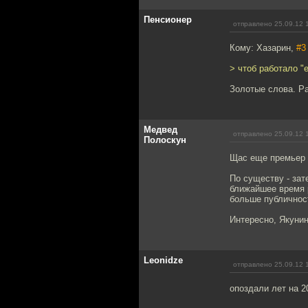
Пенсионер
отправлено 25.09.12 
Кому: Хазарин,
#3
> чтоб работало "
Золотые слова. Р
Медвед
отправлено 25.09.12 
Полоскун
Щас еще премьер 
По существу - зат
ближайшее время р
больше публичност
Интересно, Якунин
Leonidze
отправлено 25.09.12 
опоздали лет на 2