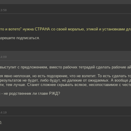
13:58
ето и вотето" нужна СТРАНА со своей моралью, этикой и установками дл
азрешите подписаться.
14:09
выступит с предложением, вместо рабочих тетрадей сделать рабочие а
ея явно неплохая, но есть подозрение, что не взлетит. То есть сделать т
езультатов не будет, либо будут, но далекие от ожидаемых. А вообще 
и, тем лучше. Станет сложнее скрывать всякое, несопоставимое с чес
 - не родственник ли главе РЖД?
14:19
0.