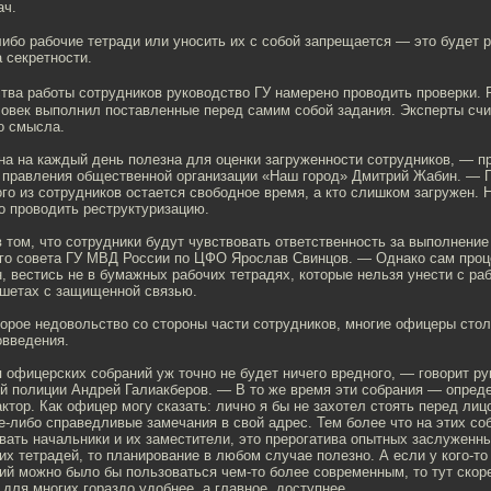
адач.
ибо рабочие тетради или уносить их с собой запрещается — это будет 
 секретности.
тва работы сотрудников руководство ГУ намерено проводить проверки. 
ловек выполнил поставленные перед самим собой задания. Эксперты счи
о смысла.
на на каждый день полезна для оценки загруженности сотрудников, — 
 правления общественной организации «Наш город» Дмитрий Жабин. — П
ого из сотрудников остается свободное время, а кто слишком загружен. 
 проводить реструктуризацию.
том, что сотрудники будут чувствовать ответственность за выполнение
го совета ГУ МВД России по ЦФО Ярослав Свинцов. — Однако сам проц
 вестись не в бумажных рабочих тетрадях, которые нельзя унести с раб
ншетах с защищенной связью.
торое недовольство со стороны части сотрудников, многие офицеры сто
овведения.
офицерских собраний уж точно не будет ничего вредного, — говорит ру
й полиции Андрей Галиакберов. — В то же время эти собрания — опред
ор. Как офицер могу сказать: лично я бы не захотел стоять перед лиц
-либо справедливые замечания в свой адрес. Тем более что на этих со
вать начальники и их заместители, это прерогатива опытных заслуженн
их тетрадей, то планирование в любом случае полезно. А если у кого-то
гий можно было бы пользоваться чем-то более современным, то тут скор
 для многих гораздо удобнее, а главное, доступнее.