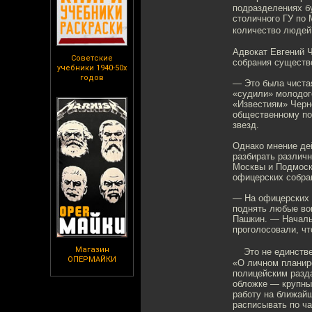
подразделениях бу
столичного ГУ по 
количество людей
Адвокат Евгений 
Советские
собрания существо
учебники 1940-50х
годов
— Это была чистая
«судили» молодог
«Известиям» Черн
общественному пор
звезд.
Однако мнение де
разбирать различ
Москвы и Подмоск
офицерских собра
— На офицерских 
поднять любые во
Пашкин. — Начальн
проголосовали, чт
Магазин
Это не единствен
ОПЕРМАЙКИ
«О личном планир
полицейским разда
обложке — крупны
работу на ближай
расписывать по ч