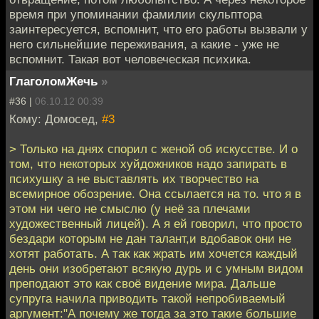
время при упоминании фамилии скульптора
заинтересуется, вспомнит, что его работы вызвали у
него сильнейшие переживания, а какие - уже не
вспомнит. Такая вот человеческая психика.
ГлаголомЖечь
»
#36 |
06.10.12 00:39
Кому: Домосед,
#3
> Только на днях спорил с женой об искусстве. И о
том, что некоторых хуйдожников надо запирать в
психушку а не выставлять их творчество на
всемирное обозрение. Она ссылается на то. что я в
этом ни чего не смыслю (у неё за плечами
художественный лицей). А я ей говорил, что просто
бездари которым не дан талант,и вдобавок они не
хотят работать. А так как жрать им хочется каждый
день они изобретают всякую дурь и с умным видом
преподают это как своё видение мира. Дальше
супруга начила приводить такой непробиваемый
аргумент:"А почему же тогда за это такие большие