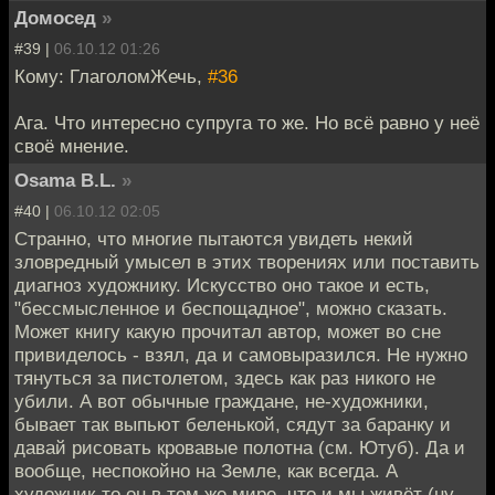
Домосед
»
#39 |
06.10.12 01:26
Кому: ГлаголомЖечь,
#36
Ага. Что интересно супруга то же. Но всё равно у неё
своё мнение.
Osama B.L.
»
#40 |
06.10.12 02:05
Странно, что многие пытаются увидеть некий
зловредный умысел в этих творениях или поставить
диагноз художнику. Искусство оно такое и есть,
"бессмысленное и беспощадное", можно сказать.
Может книгу какую прочитал автор, может во сне
привиделось - взял, да и самовыразился. Не нужно
тянуться за пистолетом, здесь как раз никого не
убили. А вот обычные граждане, не-художники,
бывает так выпьют беленькой, сядут за баранку и
давай рисовать кровавые полотна (см. Ютуб). Да и
вообще, неспокойно на Земле, как всегда. А
художник-то он в том же мире, что и мы живёт (ну,