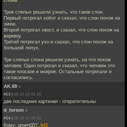
Трое слепых решили узнать, что такое слон.
Первый потрогал хобот и сказал, что слон похож на
змею.
Второй потрогал хвост, и сказал, что слон похож на
веревку.
Третий потрогал ухо и сказал, что слон похож на
большой лопух.
Три слепых слона решили узнать, на что похож
человек. Один потрогал и сказал, что человек это
такое плоское и мокрое. Остальные потрогали и
согласились.
AK.69
»
#53 |
06.10.12 09:15
две последние картинки - отвратительны
d_torson
»
#54 |
06.10.12 09:22
Кому: green007,
#42