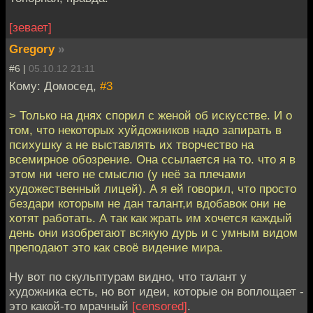
[зевает]
Gregory
»
#6 |
05.10.12 21:11
Кому: Домосед,
#3
> Только на днях спорил с женой об искусстве. И о
том, что некоторых хуйдожников надо запирать в
психушку а не выставлять их творчество на
всемирное обозрение. Она ссылается на то. что я в
этом ни чего не смыслю (у неё за плечами
художественный лицей). А я ей говорил, что просто
бездари которым не дан талант,и вдобавок они не
хотят работать. А так как жрать им хочется каждый
день они изобретают всякую дурь и с умным видом
преподают это как своё видение мира.
Ну вот по скульптурам видно, что талант у
художника есть, но вот идеи, которые он воплощает -
это какой-то мрачный
[censored]
.