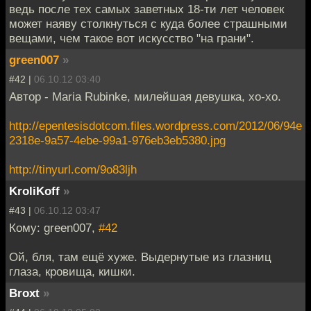
ведь после тех самых заветных 18-ти лет человек
может наяву столкнуться с куда более страшными
вещами, чем такое вот искусство "на грани".
green007
»
#42 |
06.10.12 03:40
Автор - Maria Rubinke, милейшая девушка, хо-хо.
http://epentesisdotcom.files.wordpress.com/2012/06/94e
2318e-9a57-4ebe-99a1-976eb3eb5380.jpg
http://tinyurl.com/9o83ljh
KroliKoff
»
#43 |
06.10.12 03:47
Кому: green007,
#42
Ой, бля, там ещё хуже. Выдернутые из глазниц
глаза, кровища, кишки.
Broxt
»