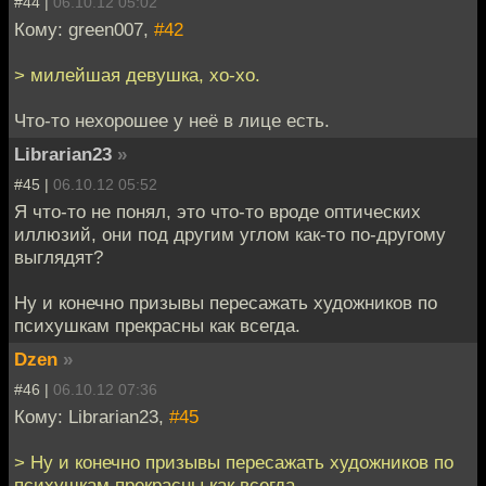
#44 |
06.10.12 05:02
Кому: green007,
#42
> милейшая девушка, хо-хо.
Что-то нехорошее у неё в лице есть.
Librarian23
»
#45 |
06.10.12 05:52
Я что-то не понял, это что-то вроде оптических
иллюзий, они под другим углом как-то по-другому
выглядят?
Ну и конечно призывы пересажать художников по
психушкам прекрасны как всегда.
Dzen
»
#46 |
06.10.12 07:36
Кому: Librarian23,
#45
> Ну и конечно призывы пересажать художников по
психушкам прекрасны как всегда.