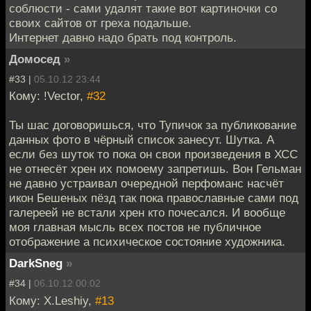
соблюсти - сами удалят такие вот картиночки со
своих сайтов от греха подальше.
Интернет давно надо брать под контроль.
Домосед
»
#33 |
05.10.12 23:44
Кому: !Vector,
#32
Ты шас договоришься, что Тупичок за публикование
данных фото в чёрный список занесут. Шутка. А
если без шуток то пока он свои произведения в ХСС
не отнесёт хрен их помоему запретишь. Вон Гельман
не давно устраивал очередной перфоманс насчёт
икон Бешеных пёзд так пока православные сами под
галереей не встали хрен кто почесался. И вообще
моя главная мысль всех постов не публичное
отображение а психическое состояние художника.
DarkSneg
»
#34 |
06.10.12 00:02
Кому: X.Leshiy,
#13