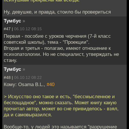
Ну, девушке, и правда, стоило бы провериться
Тумбус
»
#47 |
06.10.12 08:15
Первая - пособие с уроков черчения (7-й класс
советской школы), тема - "Проекции".
Вторая и третья - полагаю, имеют отношение к
психопатологии. Но не специалист, утверждать не
стану.
Тумбус
»
#48 |
06.10.12 08:22
Кому: Osama B.L.,
#40
> Искусство оно такое и есть, "бессмысленное и
беспощадное", можно сказать. Может книгу какую
прочитал автор, может во сне привиделось - взял,
да и самовыразился.
Вообще-то, у людей это называется "разрушение