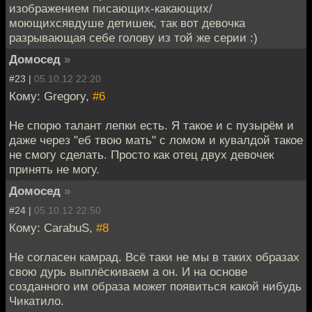
изображением писающих-какающих/
моющихсявдуше детишек, так вот девочка
разрывающая себе голову из той же серии :)
Домосед
»
#23 |
05.10.12 22:20
Кому: Gregory,
#6
Не спорю талант лепки есть. Я такое и с пузырём и
даже через "еб твою мать" с ломом и кувалдой такое
не смогу сделать. Просто как отец двух девочек
принять не могу.
Домосед
»
#24 |
05.10.12 22:50
Кому: CarabuS,
#8
Не согласен камрад. Всё таки не мы в таких образах
свою дурь выплёскиваем а он. И на основе
созданного им образа может появиться какой нибудь
Чикатило.