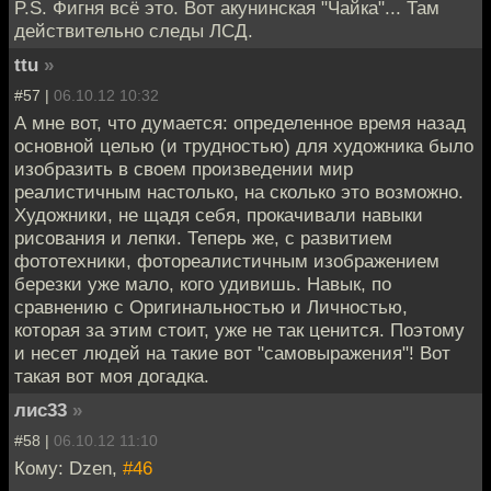
P.S. Фигня всё это. Вот акунинская "Чайка"... Там
действительно следы ЛСД.
ttu
»
#57 |
06.10.12 10:32
А мне вот, что думается: определенное время назад
основной целью (и трудностью) для художника было
изобразить в своем произведении мир
реалистичным настолько, на сколько это возможно.
Художники, не щадя себя, прокачивали навыки
рисования и лепки. Теперь же, с развитием
фототехники, фотореалистичным изображением
березки уже мало, кого удивишь. Навык, по
сравнению с Оригинальностью и Личностью,
которая за этим стоит, уже не так ценится. Поэтому
и несет людей на такие вот "самовыражения"! Вот
такая вот моя догадка.
лис33
»
#58 |
06.10.12 11:10
Кому: Dzen,
#46