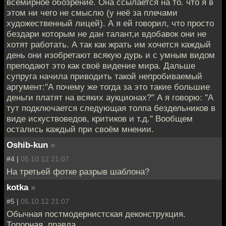
всемирное обозрение. Она ссылается на то. что я в
этом ни чего не смыслю (у неё за плечами
художественный лицей). А я ей говорил, что просто
бездари которым не дан талант,и вдобавок они не
хотят работать. А так как жрать им хочется каждый
день они изобретают всякую дурь и с умным видом
преподают это как своё видение мира. Дальше
супруга начила приводить такой непробиваемый
аргумент:"А почему же тогда за это такие большие
деньги платят на всяких аукционах?" А я говорю: "А
тут подключается следующая толпа бездельников в
виде искуствоведов, критиков и т.д." Вообщем
остались каждый при своём мнении.
Oshib-kun
»
#4 |
05.10.12 21:07
На третьей фотке разрыв шаблона?
kotka
»
#5 |
05.10.12 21:07
Обычная постмодернистская деконструкция.
Топорная, правда.