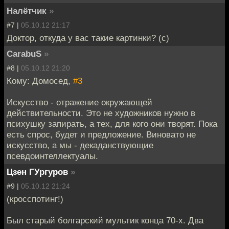
Налётчик
»
#7 |
05.10.12 21:17
Доктор, откуда у вас такие картинки? (с)
CarabuS
»
#8 |
05.10.12 21:20
Кому: Домосед,
#3
Искусство - отражение окружающей
действительности. Это не художников нужно в
психушку запирать, а тех, для кого они творят. Пока
есть спрос, будет и предложение. Виновато не
искусство, а мы - декаданствующие
псевдоинтеллектуалы.
Цзен ГУргуров
»
#9 |
05.10.12 21:24
(кросспотинг!)
Был старый болгарский мультик конца 70-х. Два