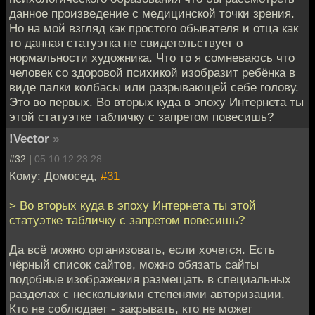
данное произведение с медицинской точки зрения.
Но на мой взгляд как простого обывателя и отца как
то данная статуэтка не свидетельствует о
нормальности художника. Что то я сомневаюсь что
человек со здоровой психикой изобразит ребёнка в
виде палки колбасы или разрывающей себе голову.
Это во первых. Во вторых куда в эпоху Интернета ты
этой статуэтке табличку с запретом повесишь?
!Vector
»
#32 |
05.10.12 23:28
Кому: Домосед,
#31
> Во вторых куда в эпоху Интернета ты этой
статуэтке табличку с запретом повесишь?
Да всё можно организовать, если хочется. Есть
чёрный список сайтов, можно обязать сайты
подобные изображения размещать в специальных
разделах с несколькими степенями авторизации.
Кто не соблюдает - закрывать, кто не может