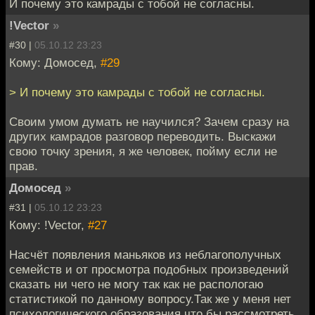
И почему это камрады с тобой не согласны.
!Vector
»
#30 |
05.10.12 23:23
Кому: Домосед,
#29
> И почему это камрады с тобой не согласны.
Своим умом думать не научился? Зачем сразу на
других камрадов разговор переводить. Выскажи
свою точку зрения, я же человек, пойму если не
прав.
Домосед
»
#31 |
05.10.12 23:23
Кому: !Vector,
#27
Насчёт появления маньяков из неблагополучных
семейств и от просмотра подобных произведений
сказать ни чего не могу так как не распологаю
статистикой по данному вопросу.Так же у меня нет
психологического образования что бы рассмотреть