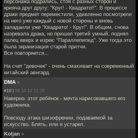
персонажа подрались, стоя с разных сторон и
крияча друг другу: "Круг! - Квадрато!!". В процессе
драки предмет переместили, удивленно посмотрели
на него уже каждый с новой стороны и вновь
заладаили уже "Квадрато! - Круг!". В общем, снова
назревала драка, но пришел третий умный, поднял
палец вверх и изрек: "Параллепипед". Уже тогда это
была экранизация старой притчи.
Все повторяется...
На счет "девочек" - очень смахивает на современный
китайский авнгард.
DMA
»
#10 |
05.10.12 21:25
Наверно, этот ребёнок - мечта нарисовавшего его
художника.
Повсюду атака шизофрении, подаваемой за
искусство. Блять, или я устарел.
Koljan
»