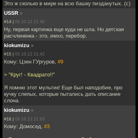
Это ж сколько в мире на всю башку пизданутых. (с)
USSR
»
#14 |
05.10.12 21:40
Ну, первая картинка еще куда не шла. Но детская
расчлененка - это, имхо, перебор.
kiokumizu
»
#15 |
05.10.12 21:42
Кому: Цзен ГУргуров,
#9
> "Круг! - Квадрато!!"
Я помню этот мультик! Еще был наподобие, про
кучку слепых, которые пытались дать описание
слона.
kiokumizu
»
#16 |
05.10.12 21:53
Кому: Домосед,
#3