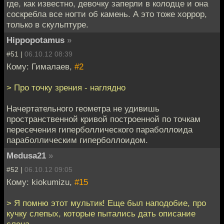
где, как известно, девочку заперли в колодце и она
соскребла все ногти об камень. А это тоже хоррор,
только в скульптуре.
Hippopotamus
»
#51 |
06.10.12 08:39
Кому: Гималаев,
#2
> Про точку зрения - наглядно
Начертательного геометра не удивишь
пространственной кривой построенной по точкам
пересечения гиперболлического параболлоида
параболлическим гиперболлоидом.
Medusa21
»
#52 |
06.10.12 09:05
Кому: kiokumizu,
#15
> Я помню этот мультик! Еще был наподобие, про
кучку слепых, которые пытались дать описание
слона.