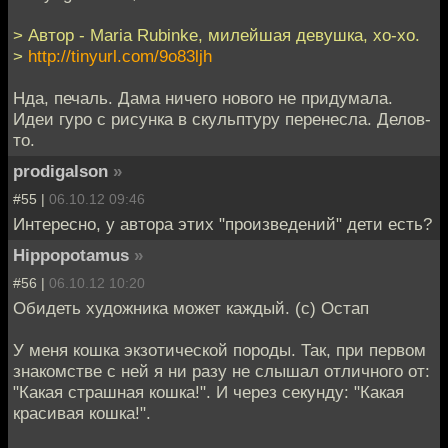
> Автор - Maria Rubinke, милейшая девушка, хо-хо.
>
http://tinyurl.com/9o83ljh
Нда, печаль. Дама ничего нового не придумала.
Идеи гуро с рисунка в скульптуру перенесла. Делов-
то.
prodigalson
»
#55 |
06.10.12 09:46
Интересно, у автора этих "произведений" дети есть?
Hippopotamus
»
#56 |
06.10.12 10:20
Обидеть художника может каждый. (с) Остап
У меня кошка экзотической породы. Так, при первом
знакомстве с ней я ни разу не слышал отличного от:
"Какая страшная кошка!". И через секунду: "Какая
красивая кошка!".