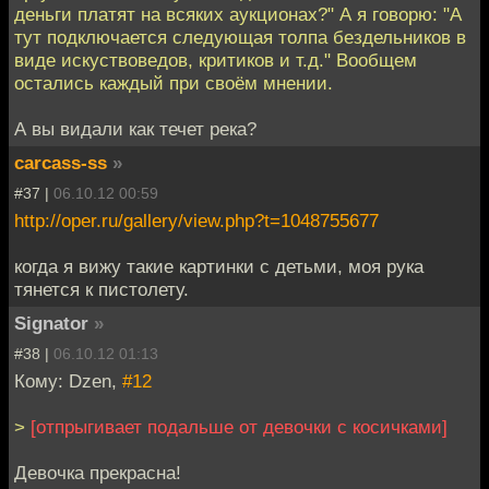
деньги платят на всяких аукционах?" А я говорю: "А
тут подключается следующая толпа бездельников в
виде искуствоведов, критиков и т.д." Вообщем
остались каждый при своём мнении.
А вы видали как течет река?
carcass-ss
»
#37 |
06.10.12 00:59
http://oper.ru/gallery/view.php?t=1048755677
когда я вижу такие картинки с детьми, моя рука
тянется к пистолету.
Signator
»
#38 |
06.10.12 01:13
Кому: Dzen,
#12
>
[отпрыгивает подальше от девочки с косичками]
Девочка прекрасна!