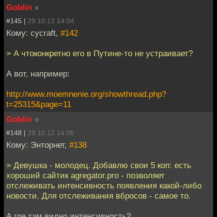
Goblin
»
#145 |
29.10.12 14:04
Кому: cycraft,
#142
> А чтоконкретно его в Путине-то не устраивает?
А вот, например:
http://www.moemnenie.org/showthread.php?
t=25315&page=11
Goblin
»
#148 |
29.10.12 14:06
Кому: Энторнет,
#138
> Девушка - молодец. Добавлю свои 5 коп: есть
хороший сайтик agregator.pro - позволяет
отслеживать интенсивность появления какой-либо
новости. Для отслеживания вбросов - самое то.
А где там видно интенсивность?