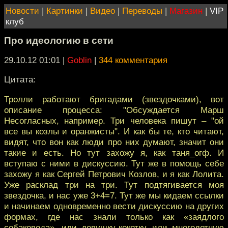
Новости
|
Картинки
|
Видео
|
Переводы
|
Магазин
|
VIP
клуб
Про идеологию в сети
29.10.12 01:01
|
Goblin
|
344 комментария
Цитата:
Тролли работают бригадами (звездочками), вот
описание процесса: "Обсуждается Марш
Несогласных, например. Три человека пишут – "ой
все вы козлы и оранжисты". И как бы те, кто читают,
видят, что вон как люди про них думают, значит они
такие и есть. Но тут захожу я, как таня_огф. И
вступаю с ними в дискуссию. Тут же в помощь себе
захожу я как Сергей Петрович Козлов, и я как Лолита.
Уже расклад три на три. Тут подтягивается моя
звездочка, и нас уже 3+4=7. Тут же мы кидаем ссылки
и начинаем одновременно вести дискуссию на других
формах, где нас знали только как «заядлого
собаковода», или девушку-кокетку, или многодетную