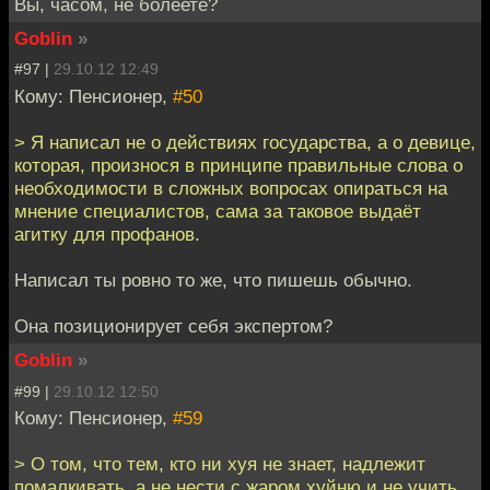
Вы, часом, не болеете?
Goblin
»
#97 |
29.10.12 12:49
Кому: Пенсионер,
#50
> Я написал не о действиях государства, а о девице,
которая, произнося в принципе правильные слова о
необходимости в сложных вопросах опираться на
мнение специалистов, сама за таковое выдаёт
агитку для профанов.
Написал ты ровно то же, что пишешь обычно.
Она позиционирует себя экспертом?
Goblin
»
#99 |
29.10.12 12:50
Кому: Пенсионер,
#59
> О том, что тем, кто ни хуя не знает, надлежит
помалкивать, а не нести с жаром хуйню и не учить