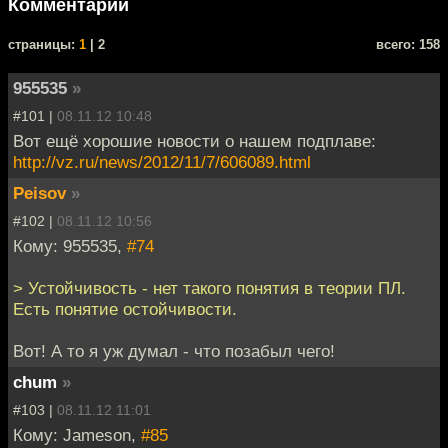
Комментарии
cтраницы:
1
| 2
всего: 158
955535
»
#101 |
08.11.12 10:48
Вот ещё хорошие новости о нашем подплаве:
http://vz.ru/news/2012/11/7/606089.html
Peisov
»
#102 |
08.11.12 10:56
Кому: 955535,
#74
> Устойчивость - нет такого понятия в теории ПЛ.
Есть понятие остойчивости.
Вот! А то я уж думал - что позабыл чего!
chum
»
#103 |
08.11.12 11:01
Кому: Jameson,
#85