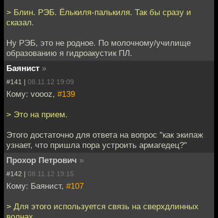
> Блин. РЭБ. Ёлькиля-палькиля. Так бы сразу и
сказал.
Ну РЭБ, это не родное. По молочному/училище
образованию я гидроакустик ПЛ.
Баянист
»
#141 |
08.11.12 19:09
Кому: voooz,
#139
> Это на прием.
Этого достаточно для ответа на вопрос "как экипаж
узнает, что пришла пора устроить армагедец?"
Прохор Петрович
»
#142 |
08.11.12 19:15
Кому: Баянист,
#107
> Для этого используется связь на сверхдлинных
волнах.