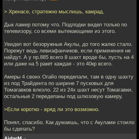
> Хренасе, стратежно мыслишь, камрад.
Дык ламер потому что. Подлодки видел только по
телевизору, со всеми вытекающими из этого.
Увидел вот безоружные Акулы, до того жалко стало.
Порежут ведь левиафанчиков, если применения не
найдут. А у пр.885 всего 8 шахт вроде бы, пусть на 4
или даже на 5 ракет каждая - это 40кр всего.
Амеры 4 своих Огайо переделали, там в одну шахту
из под Трайдента по ширине 7 пусковых для
Томагавков влезло. 22 из 24х шахт несут Томагавки,
остальные 2 переделаны под шлюзовую камеру.
>Если коротко - вряд ли это возможно.
Понял, спасибо. Как думаешь, что с Акулами стоило
бы сделать?
AidarM
»