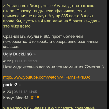
> Увидел вот безоружные Акулы, до того жалко
стало. Порежут ведь левиафанчиков, если
применения не найдут. А у пр.885 всего 8 шахт
вроде бы, пусть на 4 или даже на 5 ракет каждая -
это 40кр всего.
Сравнивать Акулы и 885 проет более чем
некорректно. Это корабли совершенно различных
классов.
Ugly DuckLinG
»
#122 |
08.11.12 13:59
Незамедлительно вспомнился момент из 72метра..)
http://www.youtube.com/watch?v=FMnzFtPIBJc
porter2
»
#123 |
08.11.12 14:05
Кому: AidarM,
#115
> а неплохо бы нам из Акул сделать подводный