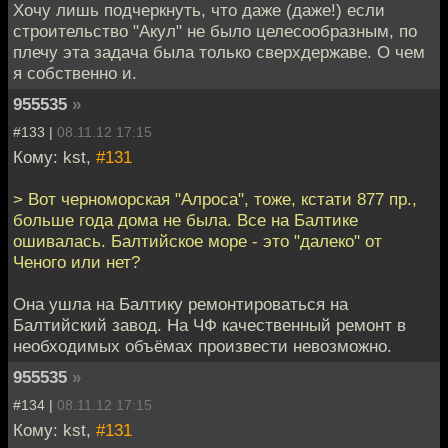
Хочу лишь подчеркнуть, что даже (даже!) если
строительство "Акул" не было целесообразным, по
плечу эта задача была только сверхдержаве. О чем
я собственно и.
955535
»
#133 |
08.11.12 17:15
Кому: kst,
#131
> Вот черноморская "Алроса", тоже, кстати 877 пр.,
больше года дома не была. Все на Балтике
ошивалась. Балтийское море - это "далеко" от
Ченого или нет?
Она ушла на Балтику ремонтироваться на
Балтийский завод. На ЧФ качественный ремонт в
необходимых объёмах произвести невозможно.
955535
»
#134 |
08.11.12 17:15
Кому: kst,
#131