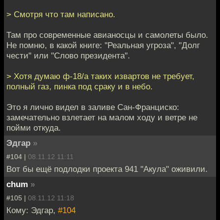
> Смотря что там написано.
Там про современные авианосцы и самолеты было.
Не помню, в какой книге: "Реальная угроза", "Долг
чести" или "Слово президента".
> Хотя думаю ф-18/а таких извартов не требует,
полный газ, пинка под сраку и в небо.
Это я лично видел в заливе Сан-Франциско:
замечательно взлетает на малом ходу и ветре не
пойми откуда.
Эдгар
»
#104 |
08.11.12 11:11
Вот бы ещё подлодки проекта 941 "Акула" оживили.
chum
»
#105 |
08.11.12 11:18
Кому: Эдгар,
#104