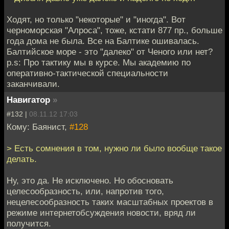
Ходят, но только "некоторые" и "иногда". Вот
черноморская "Алроса", тоже, кстати 877 пр., больше
года дома не была. Все на Балтике ошивалась.
Балтийское море - это "далеко" от Ченого или нет?
p.s: Про тактику мы в курсе. Мы академию по
оперативно-тактической специальности
заканчивали.
Навигатор
»
#132 |
08.11.12 17:03
Кому: Баянист,
#128
> Есть сомнения в том, нужно ли было вообще такое
делать.
Ну, это да. Не исключено. Но обосновать
целесообразность, или, напротив того,
нецелесообразность таких масштабных проектов в
режиме интернетобсуждения новости, вряд ли
получится.