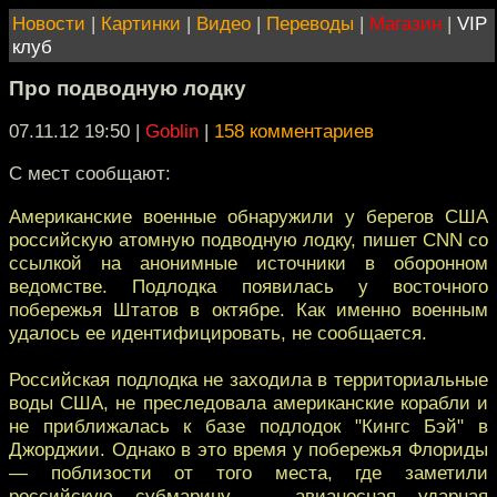
Новости
|
Картинки
|
Видео
|
Переводы
|
Магазин
|
VIP
клуб
Про подводную лодку
07.11.12 19:50
|
Goblin
|
158 комментариев
С мест сообщают:
Американские военные обнаружили у берегов США
российскую атомную подводную лодку, пишет CNN со
ссылкой на анонимные источники в оборонном
ведомстве. Подлодка появилась у восточного
побережья Штатов в октябре. Как именно военным
удалось ее идентифицировать, не сообщается.
Российская подлодка не заходила в территориальные
воды США, не преследовала американские корабли и
не приближалась к базе подлодок "Кингс Бэй" в
Джорджии. Однако в это время у побережья Флориды
— поблизости от того места, где заметили
российскую субмарину — авианосная ударная