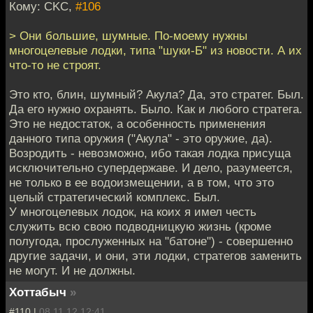
Кому: CKC,
#106
> Они большие, шумные. По-моему нужны
многоцелевые лодки, типа "шуки-Б" из новости. А их
что-то не строят.
Это кто, блин, шумный? Акула? Да, это стратег. Был.
Да его нужно охранять. Было. Как и любого стратега.
Это не недостаток, а особенность применения
данного типа оружия ("Акула" - это оружие, да).
Возродить - невозможно, ибо такая лодка присуща
исключительно супердержаве. И дело, разумеется,
не только в ее водоизмещении, а в том, что это
целый стратегический комплекс. Был.
У многоцелевых лодок, на коих я имел честь
служить всю свою подводницкую жизнь (кроме
полугода, прослуженных на "батоне") - совершенно
другие задачи, и они, эти лодки, стратегов заменить
не могут. И не должны.
Хоттабыч
»
#110 |
08.11.12 12:41