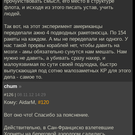
прочуЙствовать смысл, его место в структуре
флота, и исходя из этого писать устав, учить
людей.
Так вот, на этот эксперимент американцы
переделали ажно 4 подводных ракетоносца. По 154
ракеты на каждом. А мы не переделали ни одного. У
нас такой прорвы кораблей нет, чтобы давить на
мозги - амы обязательно сунутся нам мешать. Нам
нужно не давить, а убивать сразу нахер, и
малоуязвимая по сути своей подлодка, быстро
выпускающая под сотню малозаметных КР для этого
дела - самое то.
chum
»
#126 |
08.11.12 14:29
Кому: AidarM,
#120
Вот оно что! Спасибо за пояснение.
Действительно, в Сан-Франциско взлетевшие
Хорнеты на береговой аэродром садились.