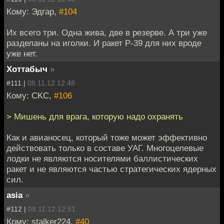
Кому: Эдгар,
#104
Их всего три. Одна жива, две в резерве. А три уже
разделаны на иголки. И ракет Р-39 для них вроде
уже нет.
Хоттабыч
»
#111 |
08.11.12 12:48
Кому: CKC,
#106
> Мишень для врага, которую надо охранять
Как и авианосец, который тоже может эффективно
действовать только в составе УАГ. Многоцелевые
лодки не являются носителями баллистических
ракет и не являются частью стратегических ядерных
сил.
asia
»
#112 |
08.11.12 12:51
Кому: stalker224,
#40