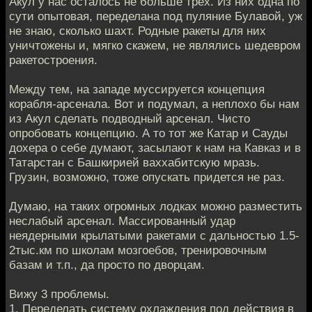
Акул у нас осталось не больше трех. Из них одна по
сути опытовая, переделана под пуляние Булавой, уж
не знаю, сколько шахт. Родные ракеты для них
уничтожены и, мягко скажем, не являлись шедевром
ракетостроения.
Между тем, на западе муссируется концепция
корабля-арсенала. Вот и подумал, а неплохо бы нам
из Акул сделать подводный арсенал. Чисто
опробовать концепцию. А то тот же Катар и Сауды
дохера о себе думают, засылают к нам на Кавказ и в
Татарстан с Башкирией ваххабитскую мразь.
Грузин, возможно, тоже опускать придется не раз.
Думаю, на таких огромных лодках можно разместить
неслабый арсенал. Массированный удар
неядерными крылатыми ракетами с дальностью 1.5-
2тыс.км по школам мозгоебов, тренировочным
базам и т.п., да просто по дворцам.
Вижу 3 проблемы.
1. Переделать систему охлаждения под действия в