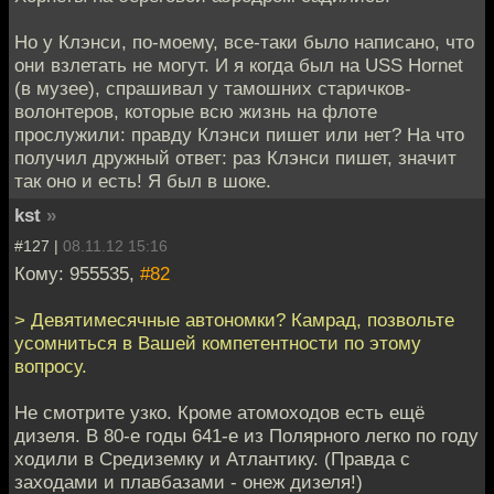
Но у Клэнси, по-моему, все-таки было написано, что
они взлетать не могут. И я когда был на USS Hornet
(в музее), спрашивал у тамошних старичков-
волонтеров, которые всю жизнь на флоте
прослужили: правду Клэнси пишет или нет? На что
получил дружный ответ: раз Клэнси пишет, значит
так оно и есть! Я был в шоке.
kst
»
#127 |
08.11.12 15:16
Кому: 955535,
#82
> Девятимесячные автономки? Камрад, позвольте
усомниться в Вашей компетентности по этому
вопросу.
Не смотрите узко. Кроме атомоходов есть ещё
дизеля. В 80-е годы 641-е из Полярного легко по году
ходили в Средиземку и Атлантику. (Правда с
заходами и плавбазами - онеж дизеля!)