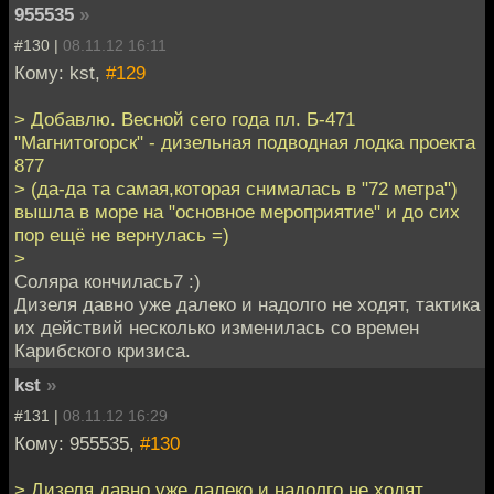
955535
»
#130 |
08.11.12 16:11
Кому: kst,
#129
> Добавлю. Весной сего года пл. Б-471
"Магнитогорск" - дизельная подводная лодка проекта
877
> (да-да та самая,которая снималась в "72 метра")
вышла в море на "основное мероприятие" и до сих
пор ещё не вернулась =)
>
Соляра кончилась7 :)
Дизеля давно уже далеко и надолго не ходят, тактика
их действий несколько изменилась со времен
Карибского кризиса.
kst
»
#131 |
08.11.12 16:29
Кому: 955535,
#130
> Дизеля давно уже далеко и надолго не ходят