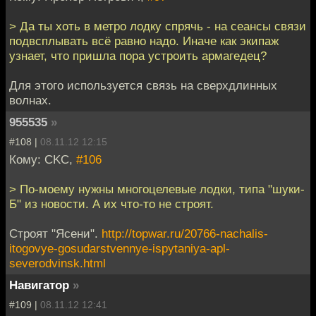
> Да ты хоть в метро лодку спрячь - на сеансы связи
подвсплывать всё равно надо. Иначе как экипаж
узнает, что пришла пора устроить армагедец?
Для этого используется связь на сверхдлинных
волнах.
955535
»
#108 |
08.11.12 12:15
Кому: CKC,
#106
> По-моему нужны многоцелевые лодки, типа "шуки-
Б" из новости. А их что-то не строят.
Строят "Ясени".
http://topwar.ru/20766-nachalis-
itogovye-gosudarstvennye-ispytaniya-apl-
severodvinsk.html
Навигатор
»
#109 |
08.11.12 12:41