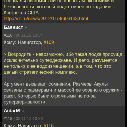
специальной комиссии по вопросам экономики и
безопасности, который подготовлен по заданию
Конгресса США.
http://vz.ru/news/2012/11/8/606163.html
Баянист
»
#118 |
08.11.12 13:34
Кому: Навигатор,
#109
> Возродить - невозможно, ибо такая лодка присуща
исключительно супердержаве. И дело, разумеется,
не только в ее водоизмещении, а в том, что это
целый стратегический комплекс.
Аргумент вызывает сомнения. Размеры Акулы
связаны с размерами и массой её осовного оружия -
ракет. Которые были огромными не из-за
супердержавности.
AidarM
»
#119 |
08.11.12 13:36
Кому: Навигатор,
#116