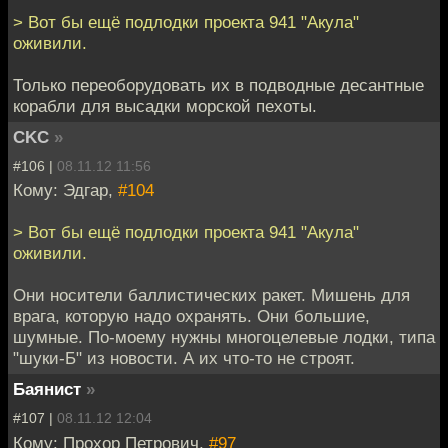
> Вот бы ещё подлодки проекта 941 "Акула"
оживили.
Только переоборудовать их в подводные десантные
корабли для высадки морской пехоты.
CKC
»
#106 |
08.11.12 11:56
Кому: Эдгар,
#104
> Вот бы ещё подлодки проекта 941 "Акула"
оживили.
Они носители баллистических ракет. Мишень для
врага, которую надо охранять. Они большие,
шумные. По-моему нужны многоцелевые лодки, типа
"шуки-Б" из новости. А их что-то не строят.
Баянист
»
#107 |
08.11.12 12:04
Кому: Прохор Петрович,
#97