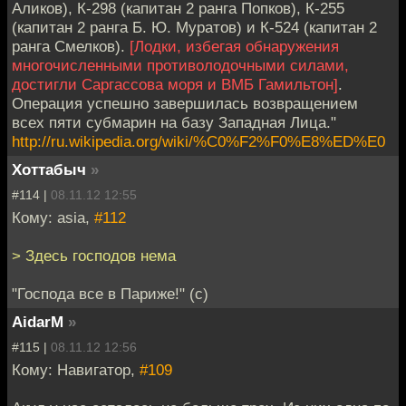
Аликов), К-298 (капитан 2 ранга Попков), К-255
(капитан 2 ранга Б. Ю. Муратов) и К-524 (капитан 2
ранга Смелков).
[Лодки, избегая обнаружения
многочисленными противолодочными силами,
достигли Саргассова моря и ВМБ Гамильтон]
.
Операция успешно завершилась возвращением
всех пяти субмарин на базу Западная Лица."
http://ru.wikipedia.org/wiki/%C0%F2%F0%E8%ED%E0
Хоттабыч
»
#114 |
08.11.12 12:55
Кому: asia,
#112
> Здесь господов нема
"Господа все в Париже!" (с)
AidarM
»
#115 |
08.11.12 12:56
Кому: Навигатор,
#109