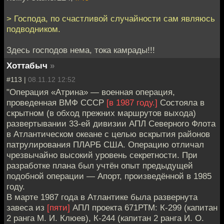
> Господа, по счастливой случайности сам являюсь
подводником.
Здесь господов нема, тока камрады!!!
Хоттабыч
»
#113 |
08.11.12 12:52
"Операция «Атрина» — военная операция,
проведенная ВМФ СССР
[в 1987 году.]
Состояла в
скрытном (в обход прежних маршрутов выхода)
развертывании 33-ей дивизии АПЛ Северного Флота
в Атлантическом океане с целью вскрытия районов
патрулирования ПЛАРБ США. Операцию отличал
чрезвычайно высокий уровень секретности. При
разработке плана был учтён опыт предыдущей
подобной операции — Апорт, произведённой в 1985
году.
В марте 1987 года в Атлантике была развернута
завеса из
[пяти]
АПЛ проекта 671РТМ: К-299 (капитан
2 ранга М. И. Клюев), К-244 (капитан 2 ранга И. О.