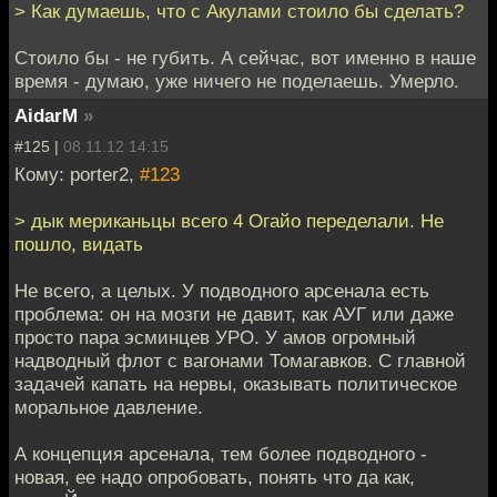
> Как думаешь, что с Акулами стоило бы сделать?
Стоило бы - не губить. А сейчас, вот именно в наше
время - думаю, уже ничего не поделаешь. Умерло.
AidarM
»
#125 |
08.11.12 14:15
Кому: porter2,
#123
> дык мериканьцы всего 4 Огайо переделали. Не
пошло, видать
Не всего, а целых. У подводного арсенала есть
проблема: он на мозги не давит, как АУГ или даже
просто пара эсминцев УРО. У амов огромный
надводный флот с вагонами Томагавков. С главной
задачей капать на нервы, оказывать политическое
моральное давление.
А концепция арсенала, тем более подводного -
новая, ее надо опробовать, понять что да как,